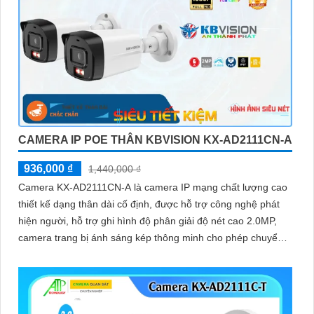
CAMERA IP POE THÂN KBVISION KX-AD2111CN-A
936,000 ₫
1,440,000 ₫
Camera KX-AD2111CN-A là camera IP mạng chất lượng cao
thiết kế dạng thân dài cố định, được hỗ trợ công nghệ phát
hiện người, hỗ trợ ghi hình độ phân giải độ nét cao 2.0MP,
camera trang bị ánh sáng kép thông minh cho phép chuyển
đổi linh hoạt giữa chế độ hồng ngoại và led trợ sáng ban
đêm, giúp giám sát bảo vệ an ninh ban đêm một cách linh
hoạt