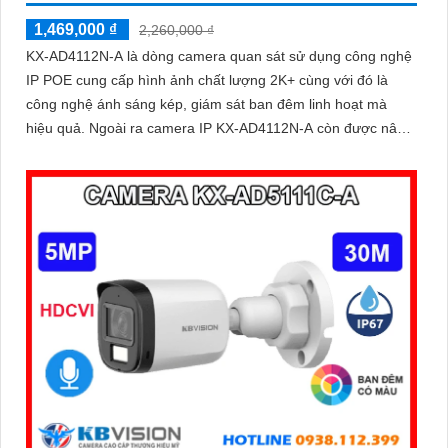
1,469,000 ₫
2,260,000 ₫
KX-AD4112N-A là dòng camera quan sát sử dụng công nghệ
IP POE cung cấp hình ảnh chất lượng 2K+ cùng với đó là
công nghệ ánh sáng kép, giám sát ban đêm linh hoạt mà
hiệu quả. Ngoài ra camera IP KX-AD4112N-A còn được nâng
cao khả năng bảo vệ an ninh với trang bị tính năng phát hiện
người chính xác