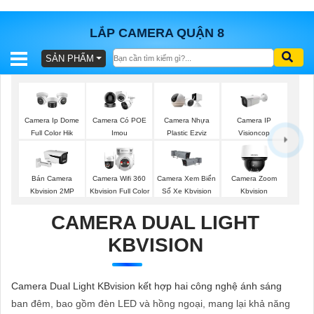
LẮP CAMERA QUẬN 8
SẢN PHẨM
BÁO
GIÁ
TRỌN
GÓI
Camera IP
Camera Ip Dome
Camera Có POE
Camera Nhựa
Visioncop
Full Color Hik
Imou
Plastic Ezviz
SẢN
Bán Camera
Camera Wifi 360
Camera Xem Biển
Camera Zoom
Kbvision 2MP
Kbvision Full Color
Số Xe Kbvision
Kbvision
PHẨM
CAMERA DUAL LIGHT
KBVISION
TƯ
VẤN
Camera Dual Light KBvision kết hợp hai công nghệ ánh sáng
LẮP
ban đêm, bao gồm đèn LED và hồng ngoại, mang lại khả năng