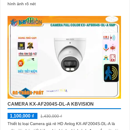
hình ảnh rõ nét
CAMERA KX-AF2004S-DL-A KBVISION
1,100,000 ₫
1,430,000 ₫
Thiết bị loại Camera giá rẻ HD Anlog KX-AF2004S-DL-A là