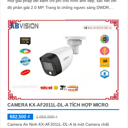
một giải pháp tiết kiệm chi phí cho hình ảnh đẹp, sắc nét với
độ phân giải 2.0 MP. Trang bị chống ngược sáng DWDR,...
CAMERA KX-AF2011L-DL-A TÍCH HỢP MICRO
682,500 ₫
1,050,000 ₫
Camera An Ninh KX-AF2011L-DL-A là một Camera chất