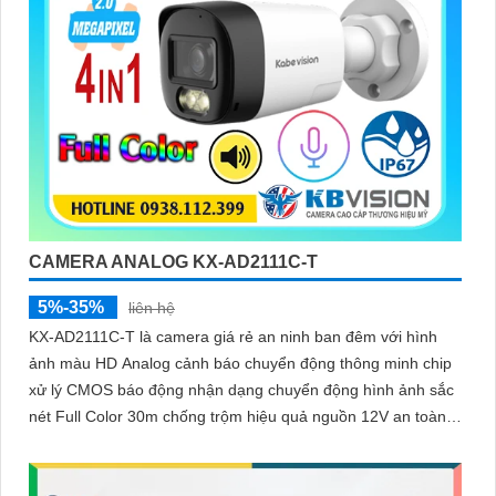
CAMERA ANALOG KX-AD2111C-T
5%-35%
liên hệ
KX-AD2111C-T là camera giá rẻ an ninh ban đêm với hình
ảnh màu HD Analog cảnh báo chuyển động thông minh chip
xử lý CMOS báo động nhận dạng chuyển động hình ảnh sắc
nét Full Color 30m chống trộm hiệu quả nguồn 12V an toàn
truyền tải qua công nghệ AHD CVI TVI BCS tiêu cự cố định 3.
6mm và đầu ghi chức năng xem ban đêm màu