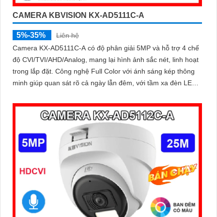
CAMERA KBVISION KX-AD5111C-A
5%-35%
Liên hệ
Camera KX-AD5111C-A có độ phân giải 5MP và hỗ trợ 4 chế
độ CVI/TVI/AHD/Analog, mang lại hình ảnh sắc nét, linh hoạt
trong lắp đặt. Công nghệ Full Color với ánh sáng kép thông
minh giúp quan sát rõ cả ngày lẫn đêm, với tầm xa đèn LED
trắng 20m và hồng ngoại 30m