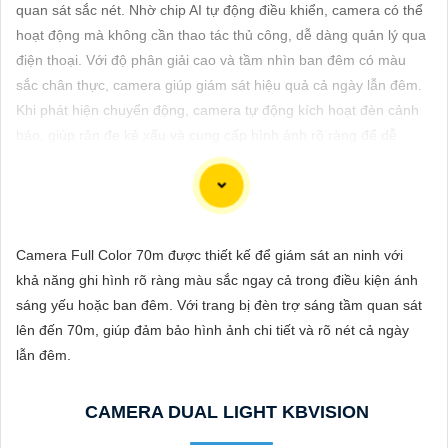
ĐẶT
quan sát sắc nét. Nhờ chip AI tự động điều khiển, camera có thể
hoạt động mà không cần thao tác thủ công, dễ dàng quản lý qua
điện thoại. Với độ phân giải cao và tầm nhìn ban đêm có màu
sắc chân thực, camera giúp giám sát hiệu quả cả ngày lẫn đêm.
PHỤ
Khi phát hiện chuyển động, camera tự động kích hoạt đèn cảnh
KIỆN
báo, giúp răn đe kẻ xấu và cung cấp hình ảnh rõ ràng để dễ
CAMERA
dàng nhận diện hoạt động trong bóng tối.
TƯ
Camera Full Color 70m được thiết kế để giám sát an ninh với
VẤN
Camera Xoay 360 Trong Nhà Chuyên nghiệp là sự lựa chọn
khả năng ghi hình rõ ràng màu sắc ngay cả trong điều kiện ánh
DỊCH
đáng tin cậy cho dự án của bạn. Với khả năng quay xung quanh
sáng yếu hoặc ban đêm. Với trang bị đèn trợ sáng tầm quan sát
VỤ
360 độ, camera này giúp bao quát toàn bộ không gian trong nhà
lên đến 70m, giúp đảm bảo hình ảnh chi tiết và rõ nét cả ngày
một cách chi tiết và rõ ràng. Thiết bị này cung cấp hình ảnh chất
lẫn đêm.
lượng cao và hỗ trợ theo dõi và ghi lại mọi hoạt động xảy ra
trong nhà đến từng góc khuất.
CAMERA DUAL LIGHT KBVISION
Camera Xoay 360 Trong Nhà Chuyên nghiệp được thiết kế để
đáp ứng nhu cầu an ninh và giám sát hiệu quả cho dự án của