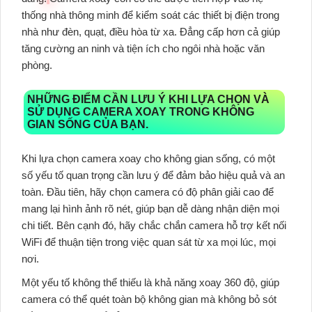
thống nhà thông minh để kiểm soát các thiết bị điện trong
nhà như đèn, quạt, điều hòa từ xa. Đẳng cấp hơn cả giúp
tăng cường an ninh và tiện ích cho ngôi nhà hoặc văn
phòng.
NHỮNG ĐIỂM CẦN LƯU Ý KHI LỰA CHỌN VÀ
SỬ DỤNG CAMERA XOAY TRONG KHÔNG
GIAN SỐNG CỦA BẠN.
Khi lựa chọn camera xoay cho không gian sống, có một
số yếu tố quan trọng cần lưu ý để đảm bảo hiệu quả và an
toàn. Đầu tiên, hãy chọn camera có độ phân giải cao để
mang lại hình ảnh rõ nét, giúp bạn dễ dàng nhận diện mọi
chi tiết. Bên cạnh đó, hãy chắc chắn camera hỗ trợ kết nối
WiFi để thuận tiện trong việc quan sát từ xa mọi lúc, mọi
nơi.
Một yếu tố không thể thiếu là khả năng xoay 360 độ, giúp
camera có thể quét toàn bộ không gian mà không bỏ sót