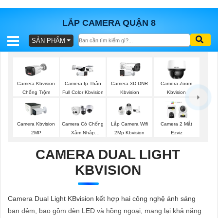
LẮP CAMERA QUẬN 8
SẢN PHẨM
BÁO
GIÁ
TRỌN
GÓI
Camera Kbvision
Camera Ip Thân
Camera 3D DNR
Camera Zoom
Chống Trộm
Full Color Kbvision
Kbvision
Kbvision
SẢN
Camera Kbvision
Camera Có Chống
Lắp Camera Wifi
Camera 2 Mắt
2MP
Xâm Nhập
2Mp Kbvision
Ezviz
PHẨM
Kbvision
CAMERA DUAL LIGHT
KBVISION
TƯ
VẤN
Camera Dual Light KBvision kết hợp hai công nghệ ánh sáng
LẮP
ban đêm, bao gồm đèn LED và hồng ngoại, mang lại khả năng