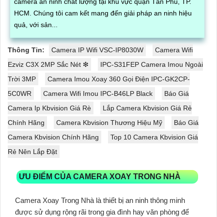
camera an ninh chất lượng tại khu vực quận Tân Phú, TP.
HCM. Chúng tôi cam kết mang đến giải pháp an ninh hiệu
quả, với sản...
Thông Tin:
Camera IP Wifi VSC-IP8030W
Camera Wifi
Ezviz C3X 2MP Sắc Nét ❇
IPC-S31FEP Camera Imou Ngoài
Trời 3MP
Camera Imou Xoay 360 Gọi Điện IPC-GK2CP-
5C0WR
Camera Wifi Imou IPC-B46LP Black
Báo Giá
Camera Ip Kbvision Giá Rè
Lắp Camera Kbvision Giá Rẻ
Chính Hãng
Camera Kbvision Thương Hiệu Mỹ
Báo Giá
Camera Kbvision Chính Hãng
Top 10 Camera Kbvision Giá
Rẻ Nên Lắp Đặt
ƯU ĐIỂM CỦA CAMERA XOAY TRONG NHÀ
Camera Xoay Trong Nhà là thiết bị an ninh thông minh
được sử dụng rộng rãi trong gia đình hay văn phòng để