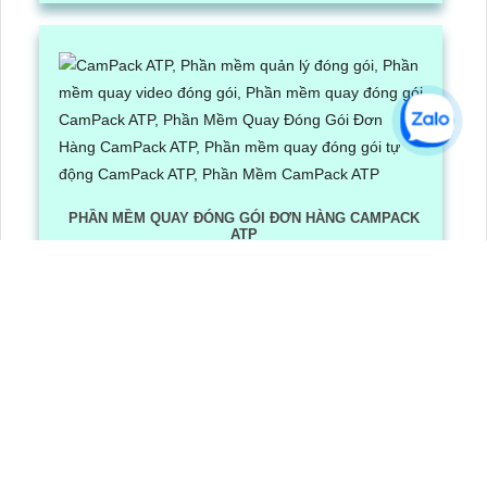
PHẦN MỀM QUAY ĐÓNG GÓI ĐƠN HÀNG CAMPACK
ATP
Lần xem: 1256
6/30/2026 3:16:12 PM
Phần Mềm Quay Đóng Gói Đơn Hàng CamPack ATP là
phần mềm có tích hợp công nghệ Ai nhận diện và dọc
mã QR/ bar code khi camera quay được mã vận đơn
LẮP CAMERA QUẬN 8
Camera Văn Phòng
Camera Gia Đình