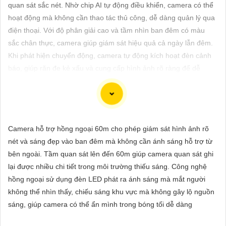
ĐẶT
quan sát sắc nét. Nhờ chip AI tự động điều khiển, camera có thể
hoạt động mà không cần thao tác thủ công, dễ dàng quản lý qua
điện thoại. Với độ phân giải cao và tầm nhìn ban đêm có màu
sắc chân thực, camera giúp giám sát hiệu quả cả ngày lẫn đêm.
PHỤ
Khi phát hiện chuyển động, camera tự động kích hoạt đèn cảnh
KIỆN
báo, giúp răn đe kẻ xấu và cung cấp hình ảnh rõ ràng để dễ
CAMERA
dàng nhận diện hoạt động trong bóng tối.
TƯ
Camera hỗ trợ hồng ngoại 60m cho phép giám sát hình ảnh rõ
VẤN
Camera Xoay 360 Trong Nhà Chuyên nghiệp là sự lựa chọn
nét và sáng đẹp vào ban đêm mà không cần ánh sáng hỗ trợ từ
DỊCH
đáng tin cậy cho dự án của bạn. Với khả năng quay xung quanh
bên ngoài. Tầm quan sát lên đến 60m giúp camera quan sát ghi
VỤ
360 độ, camera này giúp bao quát toàn bộ không gian trong nhà
lại được nhiều chi tiết trong môi trường thiếu sáng. Công nghệ
một cách chi tiết và rõ ràng. Thiết bị này cung cấp hình ảnh chất
hồng ngoại sử dụng đèn LED phát ra ánh sáng mà mắt người
lượng cao và hỗ trợ theo dõi và ghi lại mọi hoạt động xảy ra
không thể nhìn thấy, chiếu sáng khu vực mà không gây lộ nguồn
trong nhà đến từng góc khuất.
sáng, giúp camera có thể ẩn mình trong bóng tối dễ dàng
Camera Xoay 360 Trong Nhà Chuyên nghiệp được thiết kế để
đáp ứng nhu cầu an ninh và giám sát hiệu quả cho dự án của