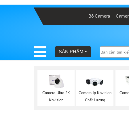
Bộ Camera
Camera
BÁO
GIÁ
TRỌN
GÓI
SẢN PHẨM
SẢN
PHẨM
Camera Ultra 2K
Camera Ip Kbvision
Came
Kbvision
Chất Lượng
TƯ
VẤN
LẮP