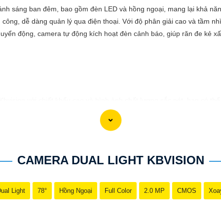
ánh sáng ban đêm, bao gồm đèn LED và hồng ngoại, mang lại khả năng 
 công, dễ dàng quản lý qua điện thoại. Với độ phân giải cao và tầm 
chuyển động, camera tự động kích hoạt đèn cảnh báo, giúp răn đe kẻ x
 Kbvision với chiết khấu cao và hình ảnh chất lượng sắc nét, bạn có t
t cho hệ thống giám sát của bạn? Hãy đến với Camera Kbvision - thươn
nh chất lượng cao, rõ nét và độ tin cậy cao. Đừng để bất kỳ sự cố n
gia đình và tài sản của bạn ngay hôm nay!"
 phù hợp với nhu cầu cụ thể của bạn. Chúc bạn thành công!
CAMERA DUAL LIGHT KBVISION
ual Light
78°
Hồng Ngoại
Full Color
2.0 MP
CMOS
Xoa