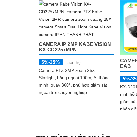
CAMERA IP 2MP KABE VISION
KX-CD2257MPN
CAMER
5%-35%
Liên hệ
EAB
Camera PTZ 2MP zoom 25X,
Starlight, hồng ngoại 100m, AI thông
5%-3
minh, quay 360°, phù hợp giám sát
KX-D201
ngoài trời chuyên nghiệp
ninh hỗ 
giám sá
'
nhận di
báo độn
nối IP 
Starligh