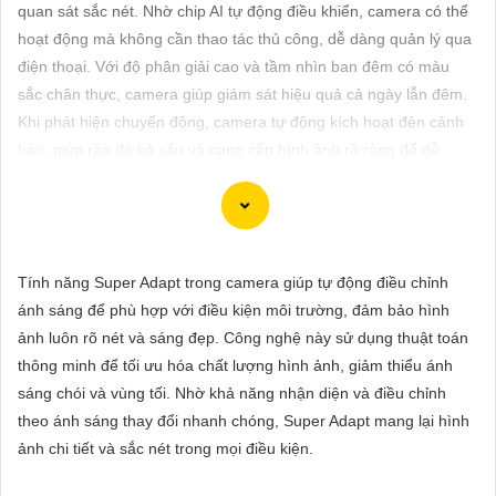
ĐẶT
quan sát sắc nét. Nhờ chip AI tự động điều khiển, camera có thể
hoạt động mà không cần thao tác thủ công, dễ dàng quản lý qua
điện thoại. Với độ phân giải cao và tầm nhìn ban đêm có màu
sắc chân thực, camera giúp giám sát hiệu quả cả ngày lẫn đêm.
PHỤ
Khi phát hiện chuyển động, camera tự động kích hoạt đèn cảnh
KIỆN
báo, giúp răn đe kẻ xấu và cung cấp hình ảnh rõ ràng để dễ
CAMERA
dàng nhận diện hoạt động trong bóng tối.
TƯ
Tính năng Super Adapt trong camera giúp tự động điều chỉnh
VẤN
Để giúp bạn viết tư giới thiệu cho việc mua Camera Kbvision với
ánh sáng để phù hợp với điều kiện môi trường, đảm bảo hình
DỊCH
chiết khấu cao và hình ảnh chất lượng sắc nét, bạn có thể sử
ảnh luôn rõ nét và sáng đẹp. Công nghệ này sử dụng thuật toán
VỤ
dụng mẫu sau đây:
thông minh để tối ưu hóa chất lượng hình ảnh, giảm thiểu ánh
"Tìm kiếm sự an toàn và chất lượng hình ảnh sắc nét cho hệ
sáng chói và vùng tối. Nhờ khả năng nhận diện và điều chỉnh
thống giám sát của bạn? Hãy đến với Camera Kbvision - thương
theo ánh sáng thay đổi nhanh chóng, Super Adapt mang lại hình
hiệu uy tín với chiết khấu cao. Với công nghệ hàng đầu, Camera
ảnh chi tiết và sắc nét trong mọi điều kiện.
Kbvision mang đến cho bạn hình ảnh chất lượng cao, rõ nét và
độ tin cậy cao. Đừng để bất kỳ sự cố nào xảy ra mà không có sự