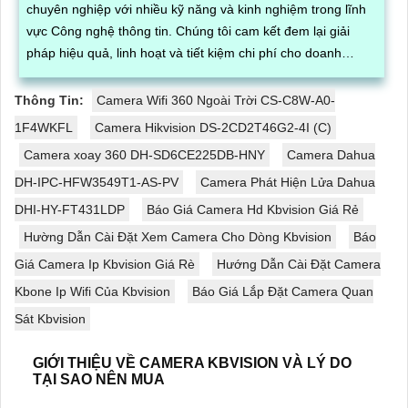
chuyên nghiệp với nhiều kỹ năng và kinh nghiệm trong lĩnh
vực Công nghệ thông tin. Chúng tôi cam kết đem lại giải
pháp hiệu quả, linh hoạt và tiết kiệm chi phí cho doanh
nghiệp
Thông Tin:
Camera Wifi 360 Ngoài Trời CS-C8W-A0-
1F4WKFL
Camera Hikvision DS-2CD2T46G2-4I (C)
Camera xoay 360 DH-SD6CE225DB-HNY
Camera Dahua
DH-IPC-HFW3549T1-AS-PV
Camera Phát Hiện Lửa Dahua
DHI-HY-FT431LDP
Báo Giá Camera Hd Kbvision Giá Rẻ
Hường Dẫn Cài Đặt Xem Camera Cho Dòng Kbvision
Báo
Giá Camera Ip Kbvision Giá Rè
Hướng Dẫn Cài Đặt Camera
Kbone Ip Wifi Của Kbvision
Báo Giá Lắp Đặt Camera Quan
Sát Kbvision
GIỚI THIỆU VỀ CAMERA KBVISION VÀ LÝ DO
TẠI SAO NÊN MUA