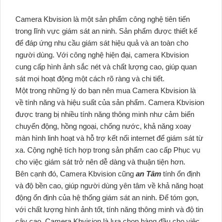
Camera Kbvision là một sản phẩm công nghệ tiên tiến
trong lĩnh vực giám sát an ninh. Sản phẩm được thiết kế
để đáp ứng nhu cầu giám sát hiệu quả và an toàn cho
người dùng. Với công nghệ hiện đại, camera Kbvision
cung cấp hình ảnh sắc nét và chất lượng cao, giúp quan
sát mọi hoạt động một cách rõ ràng và chi tiết.
Một trong những lý do bạn nên mua Camera Kbvision là
về tính năng và hiệu suất của sản phẩm. Camera Kbvision
được trang bị nhiều tính năng thông minh như cảm biến
chuyển động, hồng ngoại, chống nước, khả năng xoay
màn hình linh hoạt và hỗ trợ kết nối internet để giám sát từ
xa. Cộng nghệ tích hợp trong sản phẩm cao cấp Phục vụ
cho việc giám sát trở nên dễ dàng và thuận tiện hơn.
Bên cạnh đó, Camera Kbvision cũng
an Tâm
tính ổn định
và độ bền cao, giúp người dùng yên tâm về khả năng hoạt
động ổn định của hệ thống giám sát an ninh. Để tóm gọn,
với chất lượng hình ảnh tốt, tính năng thông minh và độ tin
cậy cao, Camera Kbvision là lựa chọn hàng đầu cho việc