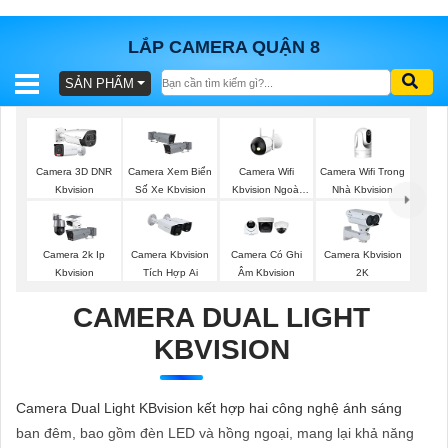
LẮP CAMERA QUẬN 8
SẢN PHẨM
BÁO
GIÁ
TRỌN
GÓI
Camera Wifi
Camera Wifi Trong
Camera 3D DNR
Camera Xem Biển
Kbvision Ngoài
Nhà Kbvision
Kbvision
Số Xe Kbvision
Trời
SẢN
Camera 2k Ip
Camera Kbvision
Camera Có Ghi
Camera Kbvision
Kbvision
Tích Hợp Ai
Âm Kbvision
2K
PHẨM
CAMERA DUAL LIGHT
KBVISION
TƯ
VẤN
Camera Dual Light KBvision kết hợp hai công nghệ ánh sáng
LẮP
ban đêm, bao gồm đèn LED và hồng ngoại, mang lại khả năng