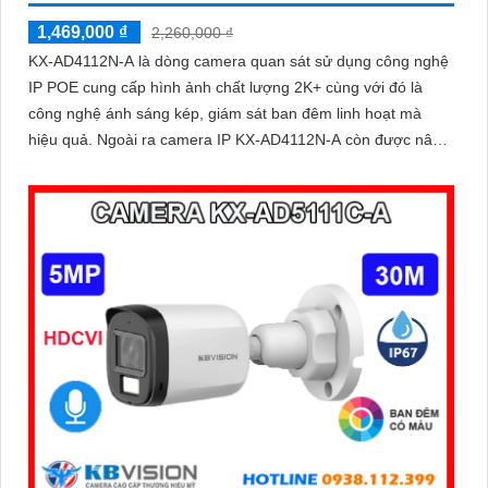
1,469,000 ₫
2,260,000 ₫
KX-AD4112N-A là dòng camera quan sát sử dụng công nghệ
IP POE cung cấp hình ảnh chất lượng 2K+ cùng với đó là
công nghệ ánh sáng kép, giám sát ban đêm linh hoạt mà
hiệu quả. Ngoài ra camera IP KX-AD4112N-A còn được nâng
cao khả năng bảo vệ an ninh với trang bị tính năng phát hiện
người chính xác