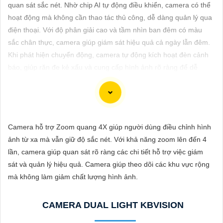
ĐẶT
quan sát sắc nét. Nhờ chip AI tự động điều khiển, camera có thể
hoạt động mà không cần thao tác thủ công, dễ dàng quản lý qua
điện thoại. Với độ phân giải cao và tầm nhìn ban đêm có màu
sắc chân thực, camera giúp giám sát hiệu quả cả ngày lẫn đêm.
PHỤ
Khi phát hiện chuyển động, camera tự động kích hoạt đèn cảnh
KIỆN
báo, giúp răn đe kẻ xấu và cung cấp hình ảnh rõ ràng để dễ
CAMERA
dàng nhận diện hoạt động trong bóng tối.
TƯ
Camera hỗ trợ Zoom quang 4X giúp người dùng điều chỉnh hình
VẤN
Camera Xoay 360 Trong Nhà Chuyên nghiệp là sự lựa chọn
ảnh từ xa mà vẫn giữ độ sắc nét. Với khả năng zoom lên đến 4
DỊCH
đáng tin cậy cho dự án của bạn. Với khả năng quay xung quanh
lần, camera giúp quan sát rõ ràng các chi tiết hỗ trợ việc giám
VỤ
360 độ, camera này giúp bao quát toàn bộ không gian trong nhà
sát và quản lý hiệu quả. Camera giúp theo dõi các khu vực rộng
một cách chi tiết và rõ ràng. Thiết bị này cung cấp hình ảnh chất
mà không làm giảm chất lượng hình ảnh.
lượng cao và hỗ trợ theo dõi và ghi lại mọi hoạt động xảy ra
trong nhà đến từng góc khuất.
CAMERA DUAL LIGHT KBVISION
Camera Xoay 360 Trong Nhà Chuyên nghiệp được thiết kế để
đáp ứng nhu cầu an ninh và giám sát hiệu quả cho dự án của