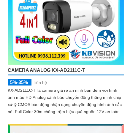
CAMERA ANALOG KX-AD2111C-T
5%-35%
liên hệ
KX-AD2111C-T là camera giá rẻ an ninh ban đêm với hình
ảnh màu HD Analog cảnh báo chuyển động thông minh chip
xử lý CMOS báo động nhận dạng chuyển động hình ảnh sắc
nét Full Color 30m chống trộm hiệu quả nguồn 12V an toàn
truyền tải qua công nghệ AHD CVI TVI BCS tiêu cự cố định 3.
6mm và đầu ghi chức năng xem ban đêm màu