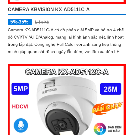
CAMERA KBVISION KX-AD5111C-A
5%-35%
Liên hệ
Camera KX-AD5111C-A có độ phân giải 5MP và hỗ trợ 4 chế
độ CVI/TVI/AHD/Analog, mang lại hình ảnh sắc nét, linh hoạt
trong lắp đặt. Công nghệ Full Color với ánh sáng kép thông
minh giúp quan sát rõ cả ngày lẫn đêm, với tầm xa đèn LED
trắng 20m và hồng ngoại 30m