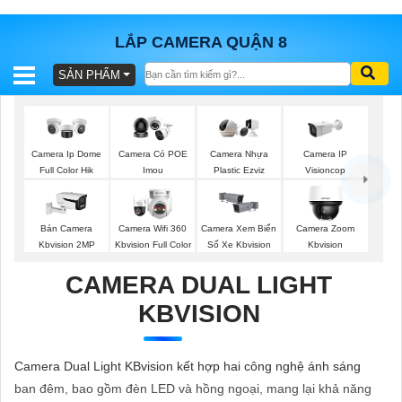
LẮP CAMERA QUẬN 8
SẢN PHẨM
BÁO
GIÁ
TRỌN
GÓI
Camera IP
Camera Ip Dome
Camera Có POE
Camera Nhựa
Visioncop
Full Color Hik
Imou
Plastic Ezviz
SẢN
Bán Camera
Camera Wifi 360
Camera Xem Biển
Camera Zoom
Kbvision 2MP
Kbvision Full Color
Số Xe Kbvision
Kbvision
PHẨM
CAMERA DUAL LIGHT
KBVISION
TƯ
VẤN
Camera Dual Light KBvision kết hợp hai công nghệ ánh sáng
LẮP
ban đêm, bao gồm đèn LED và hồng ngoại, mang lại khả năng