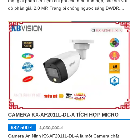
một giải pháp tiết kiệm chi phí cho hình ảnh đẹp, sắc nét với
độ phân giải 2.0 MP. Trang bị chống ngược sáng DWDR,...
CAMERA KX-AF2011L-DL-A TÍCH HỢP MICRO
682,500 ₫
1,050,000 ₫
Camera An Ninh KX-AF2011L-DL-A là một Camera chất