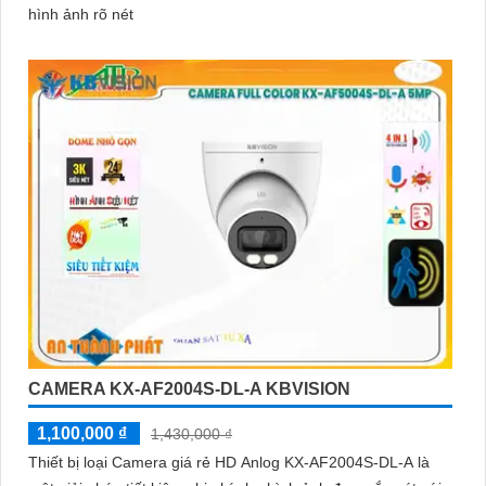
hình ảnh rõ nét
CAMERA KX-AF2004S-DL-A KBVISION
1,100,000 ₫
1,430,000 ₫
Thiết bị loại Camera giá rẻ HD Anlog KX-AF2004S-DL-A là