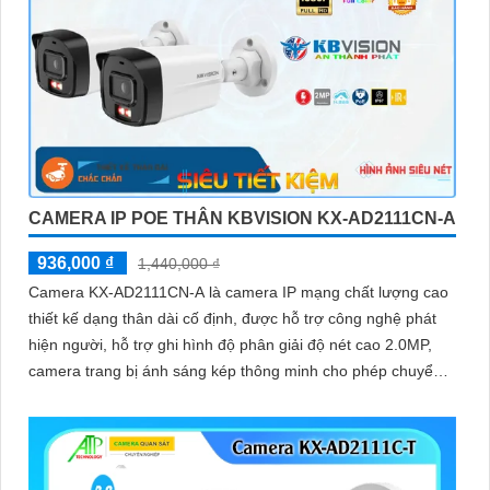
CAMERA IP POE THÂN KBVISION KX-AD2111CN-A
936,000 ₫
1,440,000 ₫
Camera KX-AD2111CN-A là camera IP mạng chất lượng cao
thiết kế dạng thân dài cố định, được hỗ trợ công nghệ phát
hiện người, hỗ trợ ghi hình độ phân giải độ nét cao 2.0MP,
camera trang bị ánh sáng kép thông minh cho phép chuyển
đổi linh hoạt giữa chế độ hồng ngoại và led trợ sáng ban
đêm, giúp giám sát bảo vệ an ninh ban đêm một cách linh
hoạt