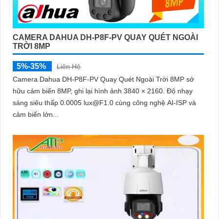
CAMERA DAHUA DH-P8F-PV QUAY QUÉT NGOÀI
TRỜI 8MP
5%-35%
Liên Hệ
Camera Dahua DH-P8F-PV Quay Quét Ngoài Trời 8MP sở
hữu cảm biến 8MP, ghi lại hình ảnh 3840 × 2160. Độ nhạy
sáng siêu thấp 0.0005 lux@F1.0 cùng công nghệ AI-ISP và
cảm biến lớn...