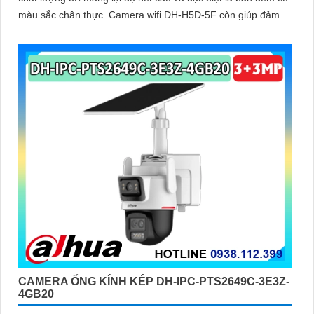
màu sắc chân thực. Camera wifi DH-H5D-5F còn giúp đảm
bảo an ninh hiệu quả với tính năng phát hiện người và thú
cưng với độ chính xác cao
CAMERA ỐNG KÍNH KÉP DH-IPC-PTS2649C-3E3Z-
4GB20