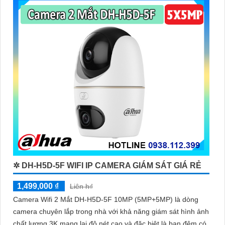
✲ DH-H5D-5F WIFI IP CAMERA GIÁM SÁT GIÁ RẺ
1,499,000 ₫
Liên h₫
Camera Wifi 2 Mắt DH-H5D-5F 10MP (5MP+5MP) là dòng
camera chuyên lắp trong nhà với khả năng giám sát hình ảnh
chất lượng 3K mang lại độ nét cao và đặc biệt là ban đêm có