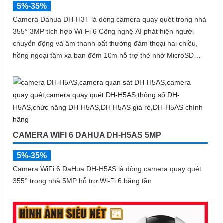
5%-35%
Camera Dahua DH-H3T là dòng camera quay quét trong nhà
355° 3MP tích hợp Wi-Fi 6 Công nghệ AI phát hiện người
chuyển động và âm thanh bất thường đàm thoại hai chiều,
hồng ngoại tầm xa ban đêm 10m hỗ trợ thẻ nhớ MicroSD
256GB ONVIF và điều khiển từ xa qua ứng dụng DMSS
CAMERA WIFI 6 DAHUA DH-H5AS 5MP
5%-35%
Camera WiFi 6 DaHua DH-H5AS là dòng camera quay quét
355° trong nhà 5MP hỗ trợ Wi-Fi 6 băng tần