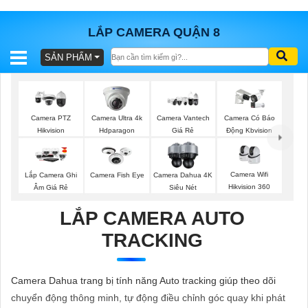
LẮP CAMERA QUẬN 8
SẢN PHẨM
BÁO
GIÁ
TRỌN
GÓI
Camera PTZ
Camera Ultra 4k
Camera Vantech
Camera Có Báo
Hikvision
Hdparagon
Giá Rẻ
Động Kbvision
SẢN
Camera Wifi
Lắp Camera Ghi
Camera Fish Eye
Camera Dahua 4K
Hikvision 360
Âm Giá Rẻ
Siêu Nét
PHẨM
LẮP CAMERA AUTO
TRACKING
TƯ
VẤN
Camera Dahua trang bị tính năng Auto tracking giúp theo dõi
LẮP
chuyển động thông minh, tự động điều chỉnh góc quay khi phát