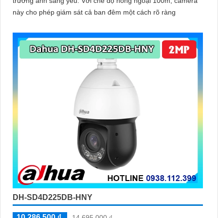
trường ánh sáng yếu. Với chế độ hồng ngoại 100m, camera
này cho phép giám sát cả ban đêm một cách rõ ràng
DH-SD4D225DB-HNY
10,286,500 ₫
14,695,000 ₫