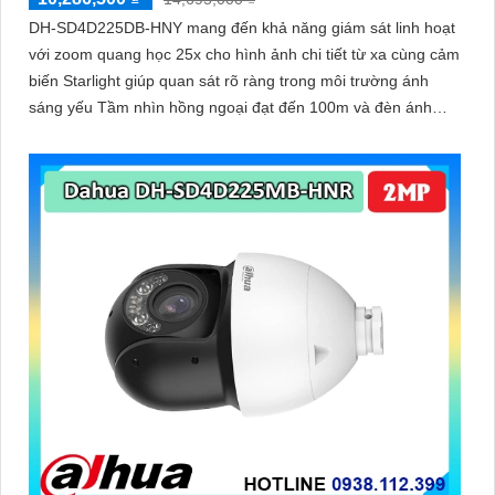
DH-SD4D225DB-HNY mang đến khả năng giám sát linh hoạt
với zoom quang học 25x cho hình ảnh chi tiết từ xa cùng cảm
biến Starlight giúp quan sát rõ ràng trong môi trường ánh
sáng yếu Tầm nhìn hồng ngoại đạt đến 100m và đèn ánh
sáng ấm 50m giúp hình ảnh ban đêm luôn sắc nét Camera
hỗ trợ chống nước IP67 cùng tốc độ khung hình
30fps@1080p ổn định