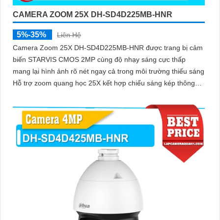
CAMERA ZOOM 25X DH-SD4D225MB-HNR
5%-35%
Liên Hệ
Camera Zoom 25X DH-SD4D225MB-HNR được trang bị cảm
biến STARVIS CMOS 2MP cùng độ nhạy sáng cực thấp
mang lại hình ảnh rõ nét ngay cả trong môi trường thiếu sáng
Hỗ trợ zoom quang học 25X kết hợp chiếu sáng kép thông
minh với tầm xa hồng ngoại 100m và LED ấm 50m Tính năng
quay quét linh hoạt cùng chuẩn chống nước IP67 giúp quan
sát ổn định ngoài trời