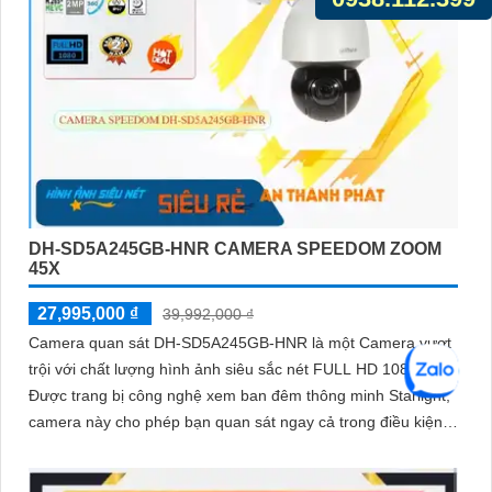
DH-SD5A245GB-HNR CAMERA SPEEDOM ZOOM
45X
27,995,000 ₫
39,992,000 ₫
Camera quan sát DH-SD5A245GB-HNR là một Camera vượt
trội với chất lượng hình ảnh siêu sắc nét FULL HD 1080P.
Được trang bị công nghệ xem ban đêm thông minh Starlight,
camera này cho phép bạn quan sát ngay cả trong điều kiện
ánh sáng yếu