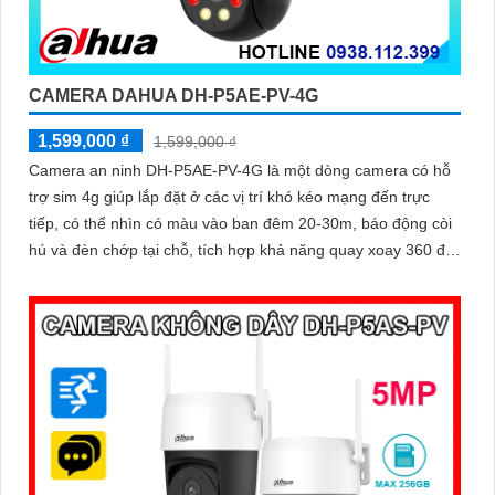
CAMERA DAHUA DH-P5AE-PV-4G
1,599,000 ₫
1,599,000 ₫
Camera an ninh DH-P5AE-PV-4G là một dòng camera có hỗ
trợ sim 4g giúp lắp đặt ở các vị trí khó kéo mạng đến trực
tiếp, có thể nhìn có màu vào ban đêm 20-30m, báo động còi
hú và đèn chớp tại chỗ, tích hợp khả năng quay xoay 360 độ
ấn tượng, chống nước IP 66