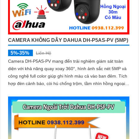
CAMERA KHÔNG DÂY DAHUA DH-P5AS-PV (5MP)
5%-35%
Liên Hệ
Camera DH-P5AS-PV mang đến trải nghiệm giám sát toàn
diện với khả năng quay xoay 360°, hình ảnh sắc nét 5MP và
công nghệ full color giúp ghi hình màu cả vào ban đêm. Tích
hợp đèn cảnh báo, còi hú chống trộm, tầm nhìn hồng ngoại
30m, khe thẻ nhớ đến 256GB cùng chuẩn chống nước IP66
camera hoạt động ổn định trong mọi điều kiện