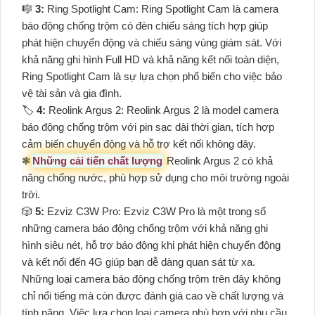
🎼️
3:
Ring Spotlight Cam: Ring Spotlight Cam là camera
báo động chống trộm có đèn chiếu sáng tích hợp giúp
phát hiện chuyển động và chiếu sáng vùng giám sát. Với
khả năng ghi hình Full HD và khả năng kết nối toàn diện,
Ring Spotlight Cam là sự lựa chọn phổ biến cho việc bảo
vệ tài sản và gia đình.
🏷
4:
Reolink Argus 2: Reolink Argus 2 là model camera
báo động chống trộm với pin sạc dài thời gian, tích hợp
cảm biến chuyển động và hỗ trợ kết nối không dây.
❃
Những cải tiến chất lượng
Reolink Argus 2 có khả
năng chống nước, phù hợp sử dụng cho môi trường ngoài
trời.
🎲
5:
Ezviz C3W Pro: Ezviz C3W Pro là một trong số
những camera báo động chống trộm với khả năng ghi
hình siêu nét, hỗ trợ báo động khi phát hiện chuyển động
và kết nối đến 4G giúp bạn dễ dàng quan sát từ xa.
Những loại camera báo động chống trộm trên đây không
chỉ nổi tiếng mà còn được đánh giá cao về chất lượng và
tính năng. Việc lựa chọn loại camera phù hợp với nhu cầu