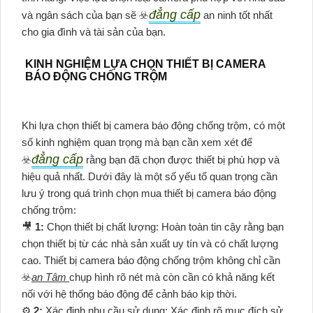
đẳng cấp
và ngân sách của bạn sẽ ☣️
an ninh tốt nhất
cho gia đình và tài sản của bạn.
KINH NGHIỆM LỰA CHỌN THIẾT BỊ CAMERA
BÁO ĐỘNG CHỐNG TRỘM
Khi lựa chọn thiết bị camera báo động chống trộm, có một
số kinh nghiệm quan trọng mà bạn cần xem xét để
đẳng cấp
☣️
rằng bạn đã chọn được thiết bị phù hợp và
hiệu quả nhất. Dưới đây là một số yếu tố quan trọng cần
lưu ý trong quá trình chọn mua thiết bị camera báo động
chống trộm:
🎥
1:
Chọn thiết bị chất lượng: Hoàn toàn tin cậy rằng bạn
chọn thiết bị từ các nhà sản xuất uy tín và có chất lượng
cao. Thiết bị camera báo động chống trộm không chỉ cần
☣️
an Tâm
chụp hình rõ nét mà còn cần có khả năng kết
nối với hệ thống báo động để cảnh báo kịp thời.
⚙
2:
Xác định nhu cầu sử dụng: Xác định rõ mục đích sử