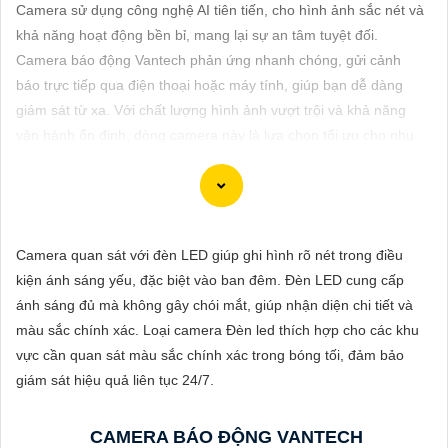
ĐẶT
Camera sử dụng công nghệ AI tiên tiến, cho hình ảnh sắc nét và
khả năng hoạt động bền bỉ, mang lại sự an tâm tuyệt đối.
Camera báo động Vantech phản ứng nhanh chóng, gửi cảnh
báo trực tiếp qua điện thoại hoặc máy tính, giúp bạn dễ dàng
PHỤ
giám sát từ xa. Với chất lượng hình ảnh vượt trội và khả năng
KIỆN
vận hành ổn định, dòng camera này là lựa chọn tối ưu cho nhu
CAMERA
cầu bảo vệ an ninh và tiết kiệm chi phí giám sát cho gia đình
hoặc doanh nghiệp.
TƯ
Camera quan sát với đèn LED giúp ghi hình rõ nét trong điều
VẤN
kiện ánh sáng yếu, đặc biệt vào ban đêm. Đèn LED cung cấp
DỊCH
Để lựa chọn hoàn hảo một hệ thống Camera Báo Động Chống
ánh sáng đủ mà không gây chói mắt, giúp nhận diện chi tiết và
VỤ
Trộm, bạn cần xem xét một số yếu tố sau đây:
màu sắc chính xác. Loại camera Đèn led thích hợp cho các khu
1:
Chất lượng hình ảnh: Chọn camera có độ phân giải cao
chắc
vực cần quan sát màu sắc chính xác trong bóng tối, đảm bảo
chắn hơn
chất lượng hình ảnh rõ nét.
giám sát hiệu quả liên tục 24/7.
⚙
2:
Khả năng quan sát ban đêm: Chọn camera có chức năng
quan sát trong điều kiện ánh sáng yếu hoặc ban đêm.
CAMERA BÁO ĐỘNG VANTECH
✴️
3:
Tính năng cảnh báo: Chọn hệ thống có tính năng cảnh báo