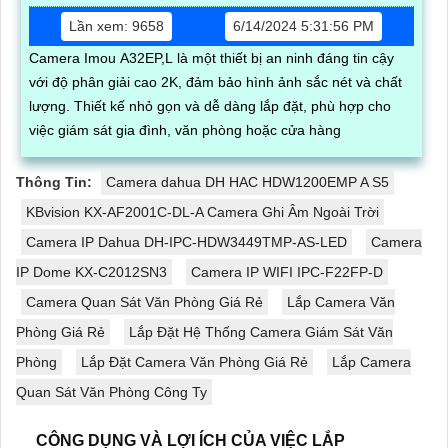
Lần xem: 9658
6/14/2024 5:31:56 PM
Camera Imou A32EP,L là một thiết bị an ninh đáng tin cậy
với độ phân giải cao 2K, đảm bảo hình ảnh sắc nét và chất
lượng. Thiết kế nhỏ gọn và dễ dàng lắp đặt, phù hợp cho
việc giám sát gia đình, văn phòng hoặc cửa hàng
Thông Tin:
Camera dahua DH HAC HDW1200EMP A S5
KBvision KX-AF2001C-DL-A Camera Ghi Âm Ngoài Trời
Camera IP Dahua DH-IPC-HDW3449TMP-AS-LED
Camera
IP Dome KX-C2012SN3
Camera IP WIFI IPC-F22FP-D
Camera Quan Sát Văn Phòng Giá Rẻ
Lắp Camera Văn
Phòng Giá Rẻ
Lắp Đặt Hệ Thống Camera Giám Sát Văn
Phòng
Lắp Đặt Camera Văn Phòng Giá Rẻ
Lắp Camera
Quan Sát Văn Phòng Công Ty
CÔNG DỤNG VÀ LỢI ÍCH CỦA VIỆC LẮP