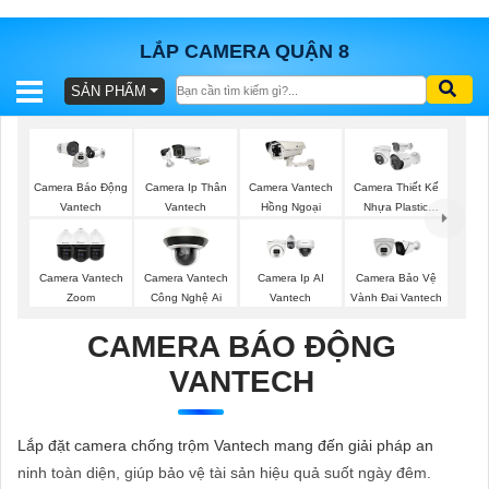
LẮP CAMERA QUẬN 8
SẢN PHẨM
BÁO
GIÁ
TRỌN
GÓI
Camera Ip Thân
Camera Vantech
Camera Thiết Kế
Camera Báo Động
Vantech
Hồng Ngoại
Nhựa Plastic
Vantech
Vantech
SẢN
Camera Vantech
Camera Vantech
Camera Ip AI
Camera Bảo Vệ
Zoom
Công Nghệ Ai
Vantech
Vành Đai Vantech
PHẨM
CAMERA BÁO ĐỘNG
VANTECH
TƯ
VẤN
Lắp đặt camera chống trộm Vantech mang đến giải pháp an
LẮP
ninh toàn diện, giúp bảo vệ tài sản hiệu quả suốt ngày đêm.