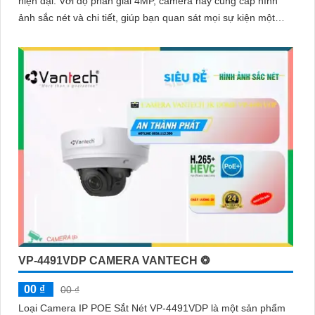
hiện đại. Với độ phân giải 4MP, camera này cung cấp hình
ảnh sắc nét và chi tiết, giúp bạn quan sát mọi sự kiện một
cách rõ ràng
VP-4491VDP CAMERA VANTECH ❂
00 ₫
00 ₫
Loại Camera IP POE Sắt Nét VP-4491VDP là một sản phẩm