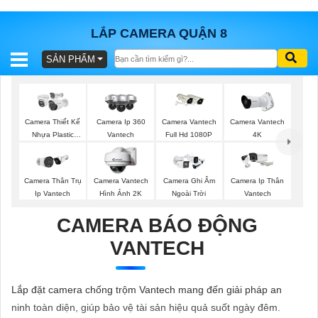
LẮP CAMERA QUẬN 8
SẢN PHẨM
BÁO
GIÁ
TRỌN
GÓI
Camera Thiết Kế
Camera Ip 360
Camera Vantech
Camera Vantech
Nhựa Plastic
Vantech
Full Hd 1080P
4K
Vantech
SẢN
Camera Thân Trụ
Camera Vantech
Camera Ghi Âm
Camera Ip Thân
Ip Vantech
Hình Ảnh 2K
Ngoài Trời
Vantech
PHẨM
CAMERA BÁO ĐỘNG
VANTECH
TƯ
VẤN
Lắp đặt camera chống trộm Vantech mang đến giải pháp an
LẮP
ninh toàn diện, giúp bảo vệ tài sản hiệu quả suốt ngày đêm.