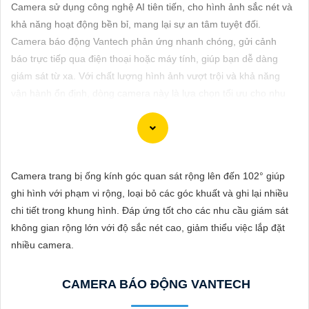
ĐẶT
Camera sử dụng công nghệ AI tiên tiến, cho hình ảnh sắc nét và
khả năng hoạt động bền bỉ, mang lại sự an tâm tuyệt đối.
Camera báo động Vantech phản ứng nhanh chóng, gửi cảnh
báo trực tiếp qua điện thoại hoặc máy tính, giúp bạn dễ dàng
PHỤ
giám sát từ xa. Với chất lượng hình ảnh vượt trội và khả năng
KIỆN
vận hành ổn định, dòng camera này là lựa chọn tối ưu cho nhu
CAMERA
cầu bảo vệ an ninh và tiết kiệm chi phí giám sát cho gia đình
hoặc doanh nghiệp.
TƯ
Camera trang bị ống kính góc quan sát rộng lên đến 102° giúp
VẤN
ghi hình với phạm vi rộng, loại bỏ các góc khuất và ghi lại nhiều
DỊCH
Để lựa chọn hoàn hảo một hệ thống Camera Báo Động Chống
chi tiết trong khung hình. Đáp ứng tốt cho các nhu cầu giám sát
VỤ
Trộm, bạn cần xem xét một số yếu tố sau đây:
không gian rộng lớn với độ sắc nét cao, giảm thiểu việc lắp đặt
1:
Chất lượng hình ảnh: Chọn camera có độ phân giải cao
chắc
nhiều camera.
chắn hơn
chất lượng hình ảnh rõ nét.
⚙
2:
Khả năng quan sát ban đêm: Chọn camera có chức năng
CAMERA BÁO ĐỘNG VANTECH
quan sát trong điều kiện ánh sáng yếu hoặc ban đêm.
✴️
3:
Tính năng cảnh báo: Chọn hệ thống có tính năng cảnh báo