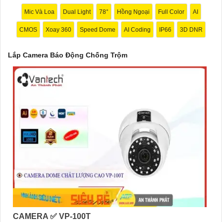
khi phát hiện chuyển động hoặc âm thanh không bình thường.
Mic Và Loa
Dual Light
78°
Hồng Ngoại
Full Color
AI
❂
4:
Kết nối mạng: Chọn camera có khả năng kết nối internet để
CMOS
Xoay 360
Speed Dome
AI Coding
IP66
3D DNR
bạn có thể theo dõi từ xa qua điện thoại di động hoặc máy tính.
🛃
5:
Dễ sử dụng và cài đặt: Chọn hệ thống dễ sử dụng và cài
Lắp Camera Báo Động Chống Trộm
đặt để tránh rắc rối trong quá trình sử dụng.
Tùy theo nhu cầu và ngân sách của bạn, bạn có thể tham khảo
các thương hiệu Camera Báo Động Chống Trộm nổi tiếng như
Hikvision, Dahua, Bosch, Axis, Foscam và nhiều thương hiệu
khác. Để chọn được sản phẩm phù hợp, bạn nên tham khảo các
đánh giá, so sánh và tư vấn từ các chuyên gia hoặc người đã sử
dụng sản phẩm trước đó.
CAMERA ✅ VP-100T