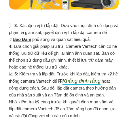
〙
3:
Xác định vị trí lắp đặt: Dựa vào mục đích sử dụng và
phạm vi giám sát, quyết định vị trí lắp đặt camera để
♢
Bảo Đảm
phủ sóng và quan sát hiệu quả.
4:
Lựa chọn giải pháp lưu trữ: Camera Vantech cần có hệ
thống lưu trữ dữ liệu để ghi lại hình ảnh quan sát. Bạn có
thể chọn sử dụng đầu ghi hình, thiết bị lưu trữ đám mây
hoặc các hệ thống lưu trữ khác.
💹
5:
Kiểm tra và lắp đặt: Trước khi lắp đặt, kiểm tra kỹ hệ
Khẳng định rằng
thống camera Vantech để 🎛
hoạt
động đúng cách. Sau đó, lắp đặt camera theo hướng dẫn
của nhà sản xuất và an Tâm độ ổn định và an toàn.
Nhớ kiểm tra kỹ càng trước khi quyết định mua sắm và
lắp đặt camera Vantech để an Tâm rằng bạn đã chọn lựa
và cài đặt đúng với nhu cầu của mình.