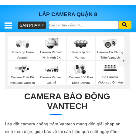
LẮP CAMERA QUẬN 8
SẢN PHẨM
BÁO
GIÁ
TRỌN
GÓI
Camera Ip Dome
Camera Vantech
Camera Ip 360
Camera Có Chống
Vantech
Hình Ảnh 2K
Vantech
Trộm Vantech
SẢN
Bộ Camera
Camera Thết Kế
Camera Vantech
Camera 360 Bao
Visioncop Ghi Âm
Kim Loại Vantech
Giá Rẻ
Động Dahua
PHẨM
CAMERA BÁO ĐỘNG
VANTECH
TƯ
VẤN
Lắp đặt camera chống trộm Vantech mang đến giải pháp an
LẮP
ninh toàn diện, giúp bảo vệ tài sản hiệu quả suốt ngày đêm.