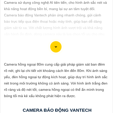
ĐẶT
Camera sử dụng công nghệ AI tiên tiến, cho hình ảnh sắc nét và
khả năng hoạt động bền bỉ, mang lại sự an tâm tuyệt đối.
Camera báo động Vantech phản ứng nhanh chóng, gửi cảnh
báo trực tiếp qua điện thoại hoặc máy tính, giúp bạn dễ dàng
PHỤ
giám sát từ xa. Với chất lượng hình ảnh vượt trội và khả năng
KIỆN
vận hành ổn định, dòng camera này là lựa chọn tối ưu cho nhu
CAMERA
cầu bảo vệ an ninh và tiết kiệm chi phí giám sát cho gia đình
hoặc doanh nghiệp.
TƯ
Camera hồng ngoại 80m cung cấp giải pháp giám sát ban đêm
VẤN
rõ nét, ghi lại chi tiết với khoảng cách lên đến 80m. Khi ánh sáng
DỊCH
Dĩ tử cảm ơn bạn đã yêu câu giới thiệu về camera Vantech Việt
yếu, đèn hồng ngoại tự động kích hoạt, giúp duy trì hình ảnh sắc
VỤ
Nam. Camera Vantech là một thương hiệu uy tín trong lĩnh vực
nét trong môi trường không có ánh sáng. Với hình ảnh trắng đen
camera an ninh, cung cấp sản phẩm chất lượng với dịch vụ hậu
rõ ràng và độ nét tốt, camera hồng ngoại có thể ẩn mình trong
mãi tốt.
bóng tối mà kẻ xấu không phát hiện ra được.
Camera Vantech Việt Nam được đánh giá có chất lượng tốt, độ
phân giải cao, hình ảnh sắc nét. camera Vantech còn được thiết
CAMERA BÁO ĐỘNG VANTECH
kế chống nước, chống va đập, phù hợp sử dụng trong nhiều môi