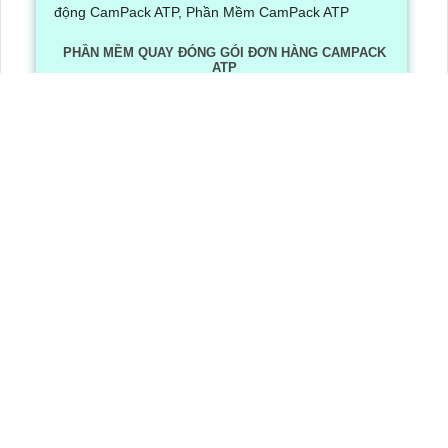
PHẦN MỀM QUAY ĐÓNG GÓI ĐƠN HÀNG CAMPACK
ATP
Lần xem: 1251
6/30/2026 3:16:12 PM
Phần Mềm Quay Đóng Gói Đơn Hàng CamPack ATP là
phần mềm có tích hợp công nghệ Ai nhận diện và dọc
mã QR/ bar code khi camera quay được mã vận đơn
LẮP CAMERA QUẬN 8
Camera Văn Phòng
Camera Gia Đình
Camera Cửa Hàng
Camera Nhà Xưởng
CÔNG TY TNHH TM-DV AN THÀNH PHÁT
Đơn vị thi công lắp đặt hệ thống camera quan sát chuyên nghiệp
Trụ Sở
: 51 Lũy Bán Bích, , Phường Phú Thạnh, TP.HCM