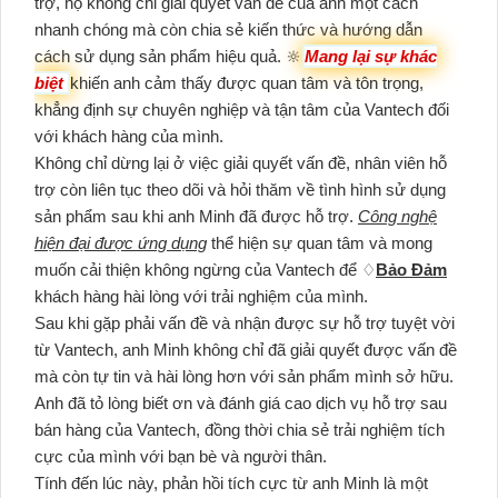
trợ, họ không chỉ giải quyết vấn đề của anh một cách
nhanh chóng mà còn chia sẻ kiến thức và hướng dẫn
cách sử dụng sản phẩm hiệu quả. 🔆
Mang lại sự khác
biệt
khiến anh cảm thấy được quan tâm và tôn trọng,
khẳng định sự chuyên nghiệp và tận tâm của Vantech đối
với khách hàng của mình.
Không chỉ dừng lại ở việc giải quyết vấn đề, nhân viên hỗ
trợ còn liên tục theo dõi và hỏi thăm về tình hình sử dụng
sản phẩm sau khi anh Minh đã được hỗ trợ.
Công nghệ
hiện đại được ứng dụng
thể hiện sự quan tâm và mong
muốn cải thiện không ngừng của Vantech để ♢
Bảo Đảm
khách hàng hài lòng với trải nghiệm của mình.
Sau khi gặp phải vấn đề và nhận được sự hỗ trợ tuyệt vời
từ Vantech, anh Minh không chỉ đã giải quyết được vấn đề
mà còn tự tin và hài lòng hơn với sản phẩm mình sở hữu.
Anh đã tỏ lòng biết ơn và đánh giá cao dịch vụ hỗ trợ sau
bán hàng của Vantech, đồng thời chia sẻ trải nghiệm tích
cực của mình với bạn bè và người thân.
Tính đến lúc này, phản hồi tích cực từ anh Minh là một