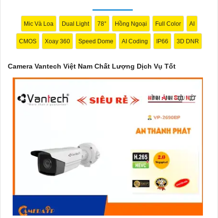
trường khác nhau.
Với cam kết về chất lượng và dịch vụ, camera Vantech Việt Nam
Mic Và Loa
Dual Light
78°
Hồng Ngoại
Full Color
AI
mang lại sự an tâm cho người dùng trong việc giám sát và bảo
CMOS
Xoay 360
Speed Dome
AI Coding
IP66
3D DNR
vệ tài sản. Đồng thời, giá cả của sản phẩm cũng được đánh giá
là hợp lý, phải chăng.
Camera Vantech Việt Nam Chất Lượng Dịch Vụ Tốt
Nếu bạn cần thêm thông tin chi tiết về sản phẩm hay muốn tư
vấn, hãy liên hệ với đại lý phân phối chính thức của Vantech để
được hỗ trợ tốt nhất.