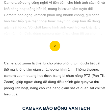
ĐẶT
Camera sử dụng công nghệ AI tiên tiến, cho hình ảnh sắc nét và
khả năng hoạt động bền bỉ, mang lại sự an tâm tuyệt đối.
Camera báo động Vantech phản ứng nhanh chóng, gửi cảnh
báo trực tiếp qua điện thoại hoặc máy tính, giúp bạn dễ dàng
PHỤ
giám sát từ xa. Với chất lượng hình ảnh vượt trội và khả năng
KIỆN
vận hành ổn định, dòng camera này là lựa chọn tối ưu cho nhu
CAMERA
cầu bảo vệ an ninh và tiết kiệm chi phí giám sát cho gia đình
hoặc doanh nghiệp.
TƯ
Camera có zoom là thiết bị cho phép phóng to một chi tiết vật
VẤN
thể mà không làm giảm chất lượng hình ảnh. Thông thường,
DỊCH
Để lựa chọn hoàn hảo một hệ thống Camera Báo Động Chống
camera zoom quang học được trang bị chức năng PTZ (Pan-Tilt-
VỤ
Trộm, bạn cần xem xét một số yếu tố sau đây:
Zoom), giúp người dùng dễ dàng điều chỉnh góc quay và thu
1:
Chất lượng hình ảnh: Chọn camera có độ phân giải cao
chắc
phóng linh hoạt, nâng cao khả năng giám sát và quan sát chi tiết
chắn hơn
chất lượng hình ảnh rõ nét.
hiệu quả.
⚙
2:
Khả năng quan sát ban đêm: Chọn camera có chức năng
quan sát trong điều kiện ánh sáng yếu hoặc ban đêm.
CAMERA BÁO ĐỘNG VANTECH
✴️
3:
Tính năng cảnh báo: Chọn hệ thống có tính năng cảnh báo