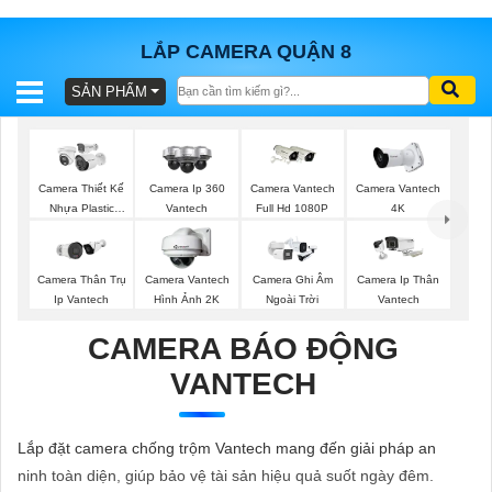
LẮP CAMERA QUẬN 8
SẢN PHẨM
BÁO
GIÁ
TRỌN
GÓI
Camera Thiết Kế
Camera Ip 360
Camera Vantech
Camera Vantech
Nhựa Plastic
Vantech
Full Hd 1080P
4K
Vantech
SẢN
Camera Thân Trụ
Camera Vantech
Camera Ghi Âm
Camera Ip Thân
Ip Vantech
Hình Ảnh 2K
Ngoài Trời
Vantech
PHẨM
CAMERA BÁO ĐỘNG
VANTECH
TƯ
VẤN
Lắp đặt camera chống trộm Vantech mang đến giải pháp an
LẮP
ninh toàn diện, giúp bảo vệ tài sản hiệu quả suốt ngày đêm.