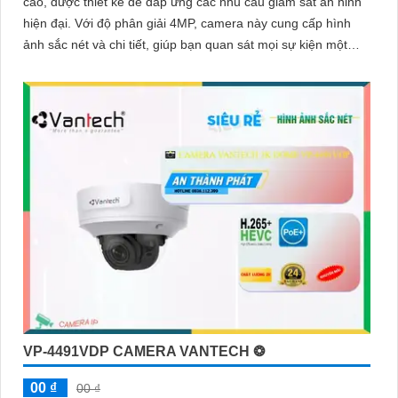
cao, được thiết kế để đáp ứng các nhu cầu giám sát an ninh
hiện đại. Với độ phân giải 4MP, camera này cung cấp hình
ảnh sắc nét và chi tiết, giúp bạn quan sát mọi sự kiện một
cách rõ ràng
VP-4491VDP CAMERA VANTECH ❂
00 ₫
00 ₫