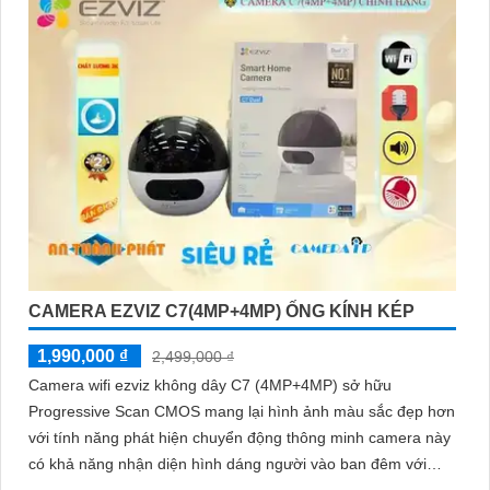
CAMERA EZVIZ C7(4MP+4MP) ỐNG KÍNH KÉP
1,990,000 ₫
2,499,000 ₫
Camera wifi ezviz không dây C7 (4MP+4MP) sở hữu
Progressive Scan CMOS mang lại hình ảnh màu sắc đẹp hơn
với tính năng phát hiện chuyển động thông minh camera này
có khả năng nhận diện hình dáng người vào ban đêm với
hồng ngoại 10m sự tích hợp của micro và loa màu sắc sáng