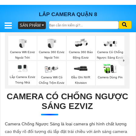
LẮP CAMERA QUẬN 8
SẢN PHẨM
BÁO
GIÁ
TRỌN
GÓI
Camera Wifi Ezviz
Camera 360 Ezviz
Camera 360 Báo
Camera Có Chống
Ngoài Trời
Ngoài Trời
Động Ezviz
Ngược Sáng Ezviz
SẢN
Lắp Camera Ezviz
Camera Wifi Có
Đầu Ghi NVR
Camera Dùng Pin
Trong Nhà
Chống Trộm Ezviz
Kbvision
PHẨM
CAMERA CÓ CHỐNG NGƯỢC
SÁNG EZVIZ
TƯ
VẤN
Camera Chống Ngược Sáng là loại camera ghi hình chất lượng
LẮP
cao thấy rõ đối tượng dù lắp đặt trái chiều với ánh sáng camera