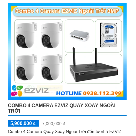
Hy vọng mẫu tư giới thiệu trên sẽ giúp bạn trong việc quảng bá
sản phẩm Camera Wifi Ezviz. Nếu có bất kỳ ý kiến hoặc cần sự
chỉnh sửa nào, bạn đừng ngần ngại để lại lời nhắn. Chúc bạn
thành công!
COMBO 4 CAMERA EZVIZ QUAY XOAY NGOÀI
'
TRỜI
5,900,000 ₫
7,000,000 ₫
Combo 4 Camera Quay Xoay Ngoài Trời đến từ nhà EZVIZ