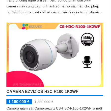
trang bị công nghệ wifi tiên tiến. Với độ phân giải 5MP,
camera này cung cấp hình ảnh rõ nét và sắc nét, cho phép
người dùng quan sát chi tiết các vụ việc xảy ra trong khoảng
cách xa
CAMERA EZVIZ CS-H3C-R100-1K2WF
1,100,000 ₫
1,380,000 ₫
Camera giám sát Cameraezviz CS-H3C-R100-1K2WF là một