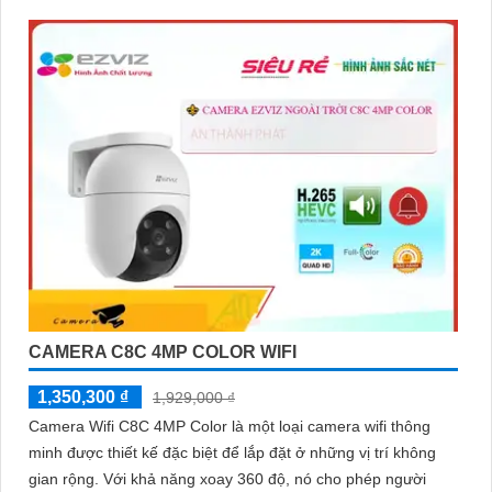
đẹp 8.0 MP giúp phân biệt người một cách chính xác công
nghệ xử lý hình ảnh thiếu sáng cùng hồng ngoại Smart IR
ban đêm mang lại chất lượng ảnh rõ nét và sắc sảo
CAMERA C8C 4MP COLOR WIFI
1,350,300 ₫
1,929,000 ₫
Camera Wifi C8C 4MP Color là một loại camera wifi thông
minh được thiết kế đặc biệt để lắp đặt ở những vị trí không
gian rộng. Với khả năng xoay 360 độ, nó cho phép người