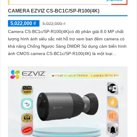
CAMERA EZVIZ CS-BC1C/SP-R100(4K)
5,022,000 ₫
5,022,000 ₫
Camera CS-BC1c/SP-R100(4K)có độ phân giải 8.0 MP chất
lượng hình ảnh siêu sắc nét hỗ trợ xem ban đêm camera có
khả năng Chống Ngược Sáng DWDR Sử dụng cảm biến hình
ảnh CMOS camera CS-BC1c/SP-R100(4K) là một loại
camera giá rẻ với khả năng lưu trữ dữ liệu lên đến 512GB
thông qua khe thẻ nhớ