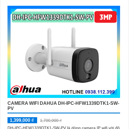
CAMERA WIFI DAHUA DH-IPC-HFW1339DTK1-SW-
PV
1,399,000 ₫
1,700,000 ₫
DH-IPC-HFW1339DTK1-SW-PV là dòng camera IP wifi với độ