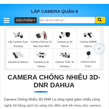
LẮP CAMERA QUẬN 8
SẢN PHẨM
BÁO
GIÁ
TRỌN
GÓI
Lắp Camera Auto
Camera Dahua Có
Camera Ip 4k
Camera DWDR
Tracking
Màu Ban Đêm
Dahua
Dahua
SẢN
Camera Imou
Camera Ip Dahua
Camera Ip 3k
Camera Thân To
Cube
Dahua
Kbvision
PHẨM
CAMERA CHỐNG NHIỄU 3D-
DNR DAHUA
TƯ
VẤN
Camera Chống Nhiễu 3D DNR Là công nghệ giảm nhiễu công
LẮP
nghệ 3d bằng cách bù sáng cho đểm ảnh kề nhau.cho camera