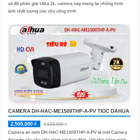
và độ phân giải Ultra 2k, camera này mang lại những hình
ảnh chất lượng cao cho công trình
CAMERA DH-HAC-ME1509THP-A-PV TIOC DAHUA
2,500,000 ₫
3,523,000 ₫
Camera an ninh DH-HAC-ME1509THP-A-PV là một Camera
đáng tin cậy cho việc giám sát ban đêm. Với khả năng giám