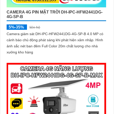
CAMERA 4G PIN MẶT TRỜI DH-IPC-HFW2441DG-
4G-SP-B
5%-35%
liên hệ
Camera giám sát DH-IPC-HFW2441DG-4G-SP-B 4.0 MP có
cảnh báo chủ động phát sáng khi phát hiện xâm nhập. Hình
ảnh sắc nét ban đêm Full Color 20m chất lượng cho nhà
xưởng kho hàng