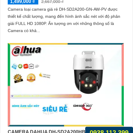
1,499,000 ₫
2,667,000 ₫
Camera loại camera giá rẻ DH-SD2A200-GN-AW-PV được
thiết kế chất lượng, mang đến hình ảnh sắc nét với độ phân
giải FULL HD 1080P. Ấn tượng ơn với những thông số là
Camera có khả...
0938.112.399
CAMERA DAHUA DH-SD2A200HB-GN-A-PV-S2