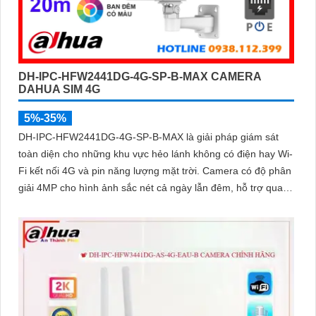
DH-IPC-HFW2441DG-4G-SP-B-MAX CAMERA
DAHUA SIM 4G
5%-35%
DH-IPC-HFW2441DG-4G-SP-B-MAX là giải pháp giám sát
toàn diện cho những khu vực hẻo lánh không có điện hay Wi-
Fi kết nối 4G và pin năng lượng mặt trời. Camera có độ phân
giải 4MP cho hình ảnh sắc nét cả ngày lẫn đêm, hỗ trợ quan
sát có màu ban đêm đến 20m, hồng ngoại 30m và đàm thoại
hai chiều