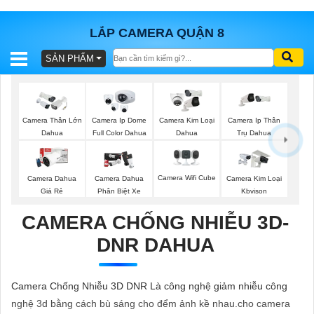
LẮP CAMERA QUẬN 8
SẢN PHẨM
BÁO
GIÁ
TRỌN
GÓI
Camera Thân Lớn
Camera Ip Dome
Camera Kim Loại
Camera Ip Thân
Dahua
Full Color Dahua
Dahua
Trụ Dahua
SẢN
Camera Wifi Cube
Camera Dahua
Camera Dahua
Camera Kim Loại
Giá Rẻ
Phân Biệt Xe
Kbvison
PHẨM
CAMERA CHỐNG NHIỄU 3D-
DNR DAHUA
TƯ
VẤN
Camera Chống Nhiễu 3D DNR Là công nghệ giảm nhiễu công
LẮP
nghệ 3d bằng cách bù sáng cho đểm ảnh kề nhau.cho camera