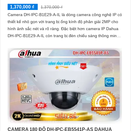
1,370,000 ₫
1,370,000 ₫
Camera DH-IPC-B1E29-A-IL là dòng camera công nghệ IP có
thiết kế nhỏ gọn với trang bị ống kính độ phân giải 2MP cho
hình ảnh sắc nét và rõ ràng. Đặc biệt hơn camera IP Dahua
DH-IPC-B1E29-A-IL còn trang bị đèn chiếu sáng thông minh
hỗ trợ giám sát bảo vệ an ninh ban đêm hiệu quả
CAMERA 180 ĐỘ DH-IPC-EB5541P-AS DAHUA