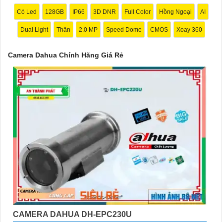
Có Led
128GB
IP66
3D DNR
Full Color
Hồng Ngoại
AI
Dual Light
Thân
2.0 MP
Speed Dome
CMOS
Xoay 360
Camera Dahua Chính Hãng Giá Rẻ
'
CAMERA DAHUA DH-EPC230U