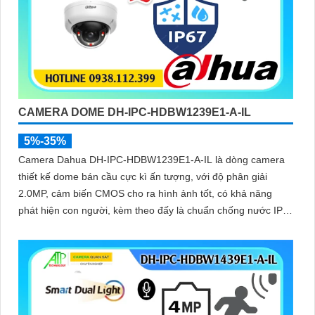
CAMERA DOME DH-IPC-HDBW1239E1-A-IL
5%-35%
Camera Dahua DH-IPC-HDBW1239E1-A-IL là dòng camera
thiết kế dome bán cầu cực kì ấn tượng, với độ phân giải
2.0MP, cảm biến CMOS cho ra hình ảnh tốt, có khả năng
phát hiện con người, kèm theo đấy là chuẩn chống nước IP
67, biên độ hoạt động lớn có thể lắp tại môi trường lạnh giá