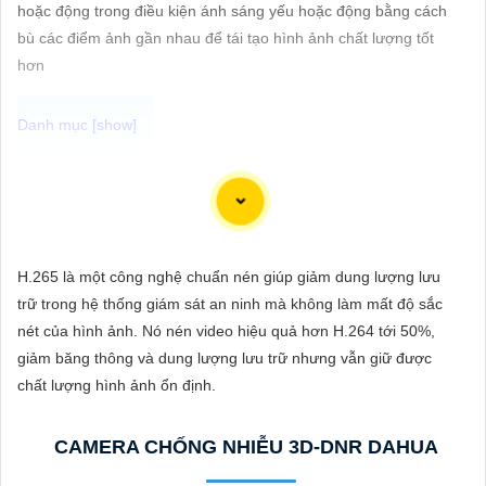
ĐẶT
hoặc động trong điều kiện ánh sáng yếu hoặc động bằng cách
bù các điểm ảnh gần nhau để tái tạo hình ảnh chất lượng tốt
hơn
PHỤ
KIỆN
CAMERA
Dòng camera Dahua là một trong những thương hiệu hàng đầu
trong lĩnh vực camera an ninh. Để giới thiệu Camera Dahua
chính hãng giá rẻ và hình ảnh sắc nét, bạn có thể sử dụng câu
TƯ
tư vấn sau đây:
H.265 là một công nghệ chuẩn nén giúp giảm dung lượng lưu
VẤN
"Camera Dahua chính hãng mang đến cho bạn sự tin cậy và
trữ trong hệ thống giám sát an ninh mà không làm mất độ sắc
DỊCH
chất lượng vượt trội. Với hình ảnh sắc nét và tính năng an ninh
nét của hình ảnh. Nó nén video hiệu quả hơn H.264 tới 50%,
VỤ
hiện đại, sản phẩm này hứa hẹn đáp ứng mọi nhu cầu giám sát
giảm băng thông và dung lượng lưu trữ nhưng vẫn giữ được
của bạn. Đừng ngần ngại trải nghiệm sự ổn định và chất lượng
chất lượng hình ảnh ổn định.
vượt trội của Camera Dahua chính hãng với mức giá vô cùng
hấp dẫn."
CAMERA CHỐNG NHIỄU 3D-DNR DAHUA