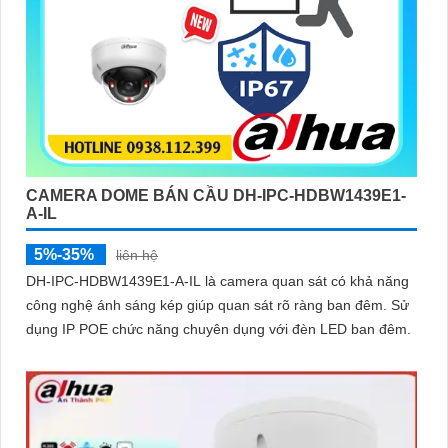
CAMERA DOME BÁN CẦU DH-IPC-HDBW1439E1-
A-IL
5%-35%
liên hệ
DH-IPC-HDBW1439E1-A-IL là camera quan sát có khả năng
công nghệ ánh sáng kép giúp quan sát rõ ràng ban đêm. Sử
dụng IP POE chức năng chuyên dụng với đèn LED ban đêm.