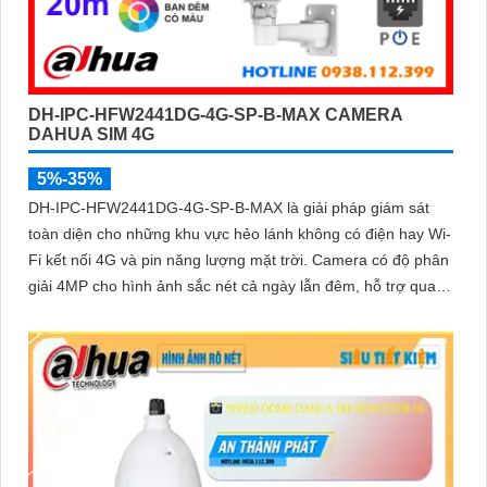
DH-IPC-HFW2441DG-4G-SP-B-MAX CAMERA
DAHUA SIM 4G
5%-35%
DH-IPC-HFW2441DG-4G-SP-B-MAX là giải pháp giám sát
toàn diện cho những khu vực hẻo lánh không có điện hay Wi-
Fi kết nối 4G và pin năng lượng mặt trời. Camera có độ phân
giải 4MP cho hình ảnh sắc nét cả ngày lẫn đêm, hỗ trợ quan
sát có màu ban đêm đến 20m, hồng ngoại 30m và đàm thoại
hai chiều