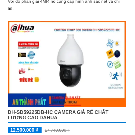
Với độ phân giải 4MP, nó cung cấp hình ảnh sắc nét và chi
tiết
DH-SD59225DB-HC CAMERA GIÁ RẺ CHẤT
LƯỢNG CAO DAHUA
12,500,000 ₫
17,740,000 ₫