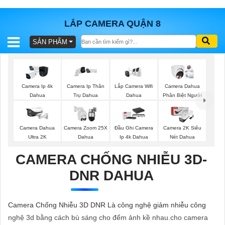
LẮP CAMERA QUẬN 8
SẢN PHẨM
BÁO
GIÁ
TRỌN
GÓI
Lắp Camera Wifi
Camera Ip 4k
Camera Ip Thân
Camera Dahua
Dahua
Dahua
Trụ Dahua
Phân Biệt Người
SẢN
Camera Dahua
Camera Zoom 25X
Đầu Ghi Camera
Camera 2K Siêu
Ultra 2K
Dahua
Ip 4k Dahua
Nét Dahua
PHẨM
CAMERA CHỐNG NHIỄU 3D-
DNR DAHUA
TƯ
VẤN
Camera Chống Nhiễu 3D DNR Là công nghệ giảm nhiễu công
LẮP
nghệ 3d bằng cách bù sáng cho đểm ảnh kề nhau.cho camera