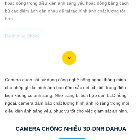
ĐẶT
hoặc động trong điều kiện ánh sáng yếu hoặc động bằng cách
bù các điểm ảnh gần nhau để tái tạo hình ảnh chất lượng tốt
hơn
PHỤ
KIỆN
CAMERA
Dòng camera Dahua là một trong những thương hiệu hàng đầu
trong lĩnh vực camera an ninh. Để giới thiệu Camera Dahua
chính hãng giá rẻ và hình ảnh sắc nét, bạn có thể sử dụng câu
TƯ
tư vấn sau đây:
Camera quan sát sử dụng công nghệ hồng ngoại thông minh
VẤN
"Camera Dahua chính hãng mang đến cho bạn sự tin cậy và
cho phép ghi lại hình ảnh ban đêm sắc nét, chi tiết trong điều
DỊCH
chất lượng vượt trội. Với hình ảnh sắc nét và tính năng an ninh
kiện không có ánh sáng. Nhờ trang bị tích hợp đèn LED hồng
VỤ
hiện đại, sản phẩm này hứa hẹn đáp ứng mọi nhu cầu giám sát
ngoại, camera đảm bảo chất lượng hình ảnh rõ ràng trong mọi
của bạn. Đừng ngần ngại trải nghiệm sự ổn định và chất lượng
điều kiện ánh sáng yếu, phục vụ tốt cho việc giám sát an ninh.
vượt trội của Camera Dahua chính hãng với mức giá vô cùng
hấp dẫn."
CAMERA CHỐNG NHIỄU 3D-DNR DAHUA