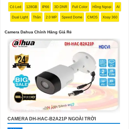
Có Led
128GB
IP66
3D DNR
Full Color
Hồng Ngoại
AI
Dual Light
Thân
2.0 MP
Speed Dome
CMOS
Xoay 360
Camera Dahua Chính Hãng Giá Rẻ
'
CAMERA DH-HAC-B2A21P NGOÀI TRỜI