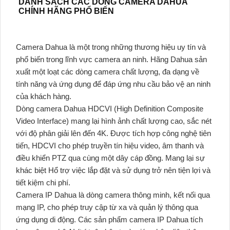
DANH SÁCH CÁC DÒNG CAMERA DAHUA
CHÍNH HÃNG PHỔ BIẾN
Camera Dahua là một trong những thương hiệu uy tín và
phổ biến trong lĩnh vực camera an ninh. Hãng Dahua sản
xuất một loạt các dòng camera chất lượng, đa dạng về
tính năng và ứng dụng để đáp ứng nhu cầu bảo vệ an ninh
của khách hàng.
Dòng camera Dahua HDCVI (High Definition Composite
Video Interface) mang lại hình ảnh chất lượng cao, sắc nét
với độ phân giải lên đến 4K. Được tích hợp công nghệ tiên
tiến, HDCVI cho phép truyền tín hiệu video, âm thanh và
điều khiển PTZ qua cùng một dây cáp đồng. Mang lại sự
khác biệt Hổ trợ việc lắp đặt và sử dụng trở nên tiện lợi và
tiết kiệm chi phí.
Camera IP Dahua là dòng camera thông minh, kết nối qua
mạng IP, cho phép truy cập từ xa và quản lý thông qua
ứng dụng di động. Các sản phẩm camera IP Dahua tích