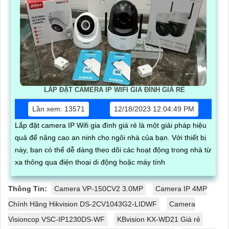
LẮP ĐẶT CAMERA IP WIFI GIA ĐÌNH GIÁ RẺ
Lần xem: 13571
12/18/2023 12:04:49 PM
Lắp đặt camera IP Wifi gia đình giá rẻ là một giải pháp hiệu
quả để nâng cao an ninh cho ngôi nhà của bạn. Với thiết bị
này, bạn có thể dễ dàng theo dõi các hoạt động trong nhà từ
xa thông qua điện thoại di động hoặc máy tính
Thông Tin:
Camera VP-150CV2 3.0MP
Camera IP 4MP
Chính Hãng Hikvision DS-2CV1043G2-LIDWF
Camera
Visioncop VSC-IP1230DS-WF
KBvision KX-WD21 Giá rẻ