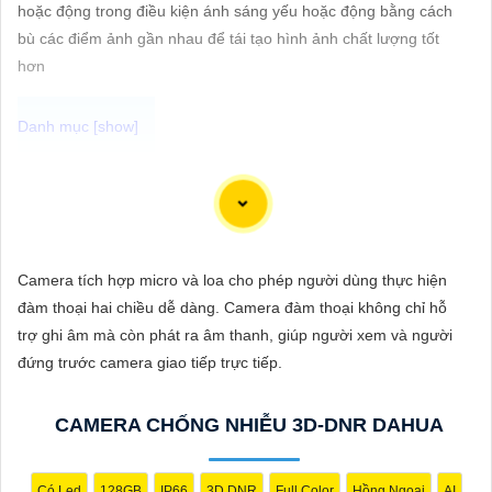
ĐẶT
hoặc động trong điều kiện ánh sáng yếu hoặc động bằng cách
bù các điểm ảnh gần nhau để tái tạo hình ảnh chất lượng tốt
hơn
PHỤ
KIỆN
CAMERA
Dòng camera Dahua là một trong những thương hiệu hàng đầu
trong lĩnh vực camera an ninh. Để giới thiệu Camera Dahua
chính hãng giá rẻ và hình ảnh sắc nét, bạn có thể sử dụng câu
TƯ
tư vấn sau đây:
Camera tích hợp micro và loa cho phép người dùng thực hiện
VẤN
"Camera Dahua chính hãng mang đến cho bạn sự tin cậy và
đàm thoại hai chiều dễ dàng. Camera đàm thoại không chỉ hỗ
DỊCH
chất lượng vượt trội. Với hình ảnh sắc nét và tính năng an ninh
trợ ghi âm mà còn phát ra âm thanh, giúp người xem và người
VỤ
hiện đại, sản phẩm này hứa hẹn đáp ứng mọi nhu cầu giám sát
đứng trước camera giao tiếp trực tiếp.
của bạn. Đừng ngần ngại trải nghiệm sự ổn định và chất lượng
vượt trội của Camera Dahua chính hãng với mức giá vô cùng
CAMERA CHỐNG NHIỄU 3D-DNR DAHUA
hấp dẫn."
Có Led
128GB
IP66
3D DNR
Full Color
Hồng Ngoại
AI