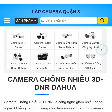
LẮP CAMERA QUẬN 8
SẢN PHẨM
BÁO
GIÁ
TRỌN
GÓI
Camera Ip AI
Camera H.265
Camera Ống Kính
Camera Dahua
Dahua
Dahua
Zoom Dahua
Công Nghệ Ai
SẢN
Lắp Camera Công
Camera 360 Bao
Camera Dahua
Camera Đọc Biển
Nghệ CVI
Động Dahua
Zoom Xa
Số Xe Vantech
PHẨM
CAMERA CHỐNG NHIỄU 3D-
DNR DAHUA
TƯ
VẤN
Camera Chống Nhiễu 3D DNR Là công nghệ giảm nhiễu công
LẮP
nghệ 3d bằng cách bù sáng cho đểm ảnh kề nhau.cho camera