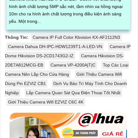
hình ảnh chất lượng 5MP sắc nét, tầm nhìn xa hồng ngoại
10m cho ra hình ảnh chất lượng trong điều kiện ánh sáng
yếu. Một trong...
Thông Tin:
Camera IP Full Color Kbvision KX-AF2112N3
Camera Dahua DH-IPC-HDW1239T1-A-LED-VN
Camera IP
Dome Hikvision DS-2CD1743G2-IZ
Camera Hikvision DS-
2DE7A812MCG-EB
Camera VP-4200A|T|C
Top Các Loại
Camera Nên Lắp Cho Cửa Hàng
Giới Thiệu Camera Wifi
Dùng Pin EZVIZ CB1
Dịch Vụ Bảo Trì Máy Tính Cho Doanh
Nghiệp
Lắp Camera Quan Sát Qua Điện Thoại Tốt Nhất
Giới Thiệu Camera Wifi EZVIZ C6C 4K