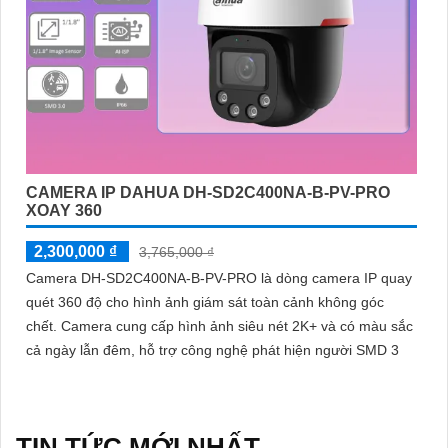
CAMERA IP DAHUA DH-SD2C400NA-B-PV-PRO
XOAY 360
2,300,000 ₫
3,765,000 ₫
Camera DH-SD2C400NA-B-PV-PRO là dòng camera IP quay
quét 360 độ cho hình ảnh giám sát toàn cảnh không góc
chết. Camera cung cấp hình ảnh siêu nét 2K+ và có màu sắc
cả ngày lẫn đêm, hỗ trợ công nghệ phát hiện người SMD 3
TIN TỨC MỚI NHẤT