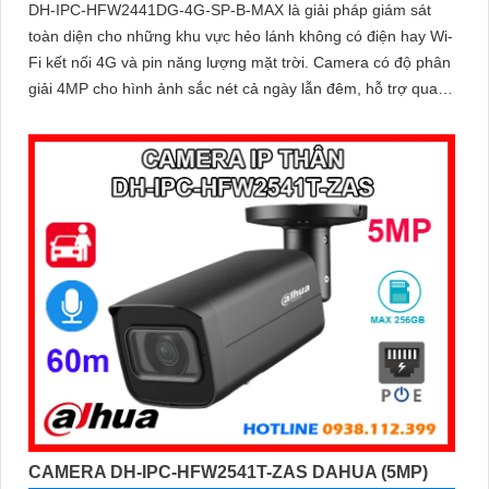
DH-IPC-HFW2441DG-4G-SP-B-MAX là giải pháp giám sát
toàn diện cho những khu vực hẻo lánh không có điện hay Wi-
Fi kết nối 4G và pin năng lượng mặt trời. Camera có độ phân
giải 4MP cho hình ảnh sắc nét cả ngày lẫn đêm, hỗ trợ quan
sát có màu ban đêm đến 20m, hồng ngoại 30m và đàm thoại
hai chiều
CAMERA DH-IPC-HFW2541T-ZAS DAHUA (5MP)