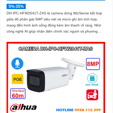
5%-35%
DH-IPC-HFW2541T-ZAS là camera dòng WizSense kết hợp
giữa độ phân giải 5MP siêu nét và micro ghi âm tích hợp,
mang đến hình ảnh sống động kèm âm thanh rõ ràng. Nhờ
công nghệ AI giúp nhận diện chính xác người và phương
tiện, giảm thiểu cảnh báo sai, tối ưu hiệu quả an ninh