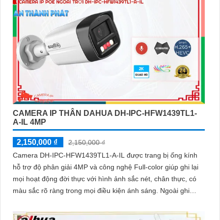
CAMERA IP THÂN DAHUA DH-IPC-HFW1439TL1-
A-IL 4MP
2,150,000 ₫
2,150,000 ₫
Camera DH-IPC-HFW1439TL1-A-IL được trang bị ống kính
hỗ trợ độ phân giải 4MP và công nghệ Full-color giúp ghi lại
mọi hoạt động đời thực với hình ảnh sắc nét, chân thực, có
màu sắc rõ ràng trong mọi điều kiện ánh sáng. Ngoài ghi
hình ảnh, camera Dahua DH-IPC-HFW1439TL1-A-IL còn
giúp ghi lại âm thanh rõ ràng nhờ trang bị micro