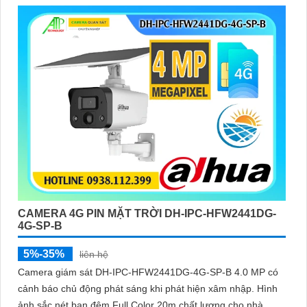
CAMERA 4G PIN MẶT TRỜI DH-IPC-HFW2441DG-
4G-SP-B
5%-35%
liên hệ
Camera giám sát DH-IPC-HFW2441DG-4G-SP-B 4.0 MP có
cảnh báo chủ động phát sáng khi phát hiện xâm nhập. Hình
ảnh sắc nét ban đêm Full Color 20m chất lượng cho nhà