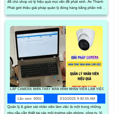
để chủ shop xử lý hiệu quả mọi vấn đề phát sinh. An Thành
Phát giới thiệu giải pháp quản lý đóng hàng bằng phần mềm
trên máy tính kết hợp camera soi mã vận đơn, nâng cao độ
chính xác và hiệu quả trong quy trình quản lý
LẮP CAMERA NHÌN THẤY MÀN HÌNH NHÂN VIÊN LÀM VIỆC
Lần xem: 8002
3/10/2025 9:40:55 AM
Quản lý & giám sát nhân viên làm việc là một trong những
nhu cầu cần thiết tại các môi trường văn phòng, công ty. Vì