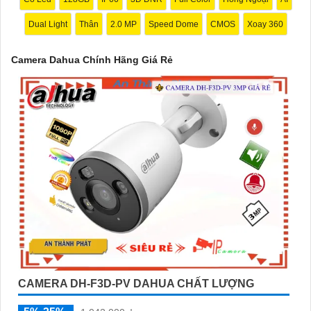
Dual Light
Thân
2.0 MP
Speed Dome
CMOS
Xoay 360
Camera Dahua Chính Hãng Giá Rẻ
'
CAMERA DH-F3D-PV DAHUA CHẤT LƯỢNG