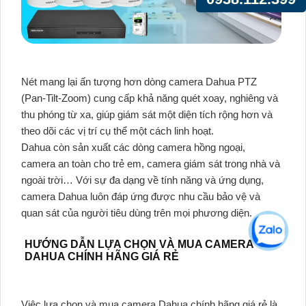
Nét mang lại ấn tượng hơn dòng camera Dahua PTZ
(Pan-Tilt-Zoom) cung cấp khả năng quét xoay, nghiêng và
thu phóng từ xa, giúp giám sát một diện tích rộng hơn và
theo dõi các vị trí cụ thể một cách linh hoạt.
Dahua còn sản xuất các dòng camera hồng ngoại,
camera an toàn cho trẻ em, camera giám sát trong nhà và
ngoài trời… Với sự đa dạng về tính năng và ứng dụng,
camera Dahua luôn đáp ứng được nhu cầu bảo vệ và
quan sát của người tiêu dùng trên mọi phương diện.
HƯỚNG DẪN LỰA CHỌN VÀ MUA CAMERA
DAHUA CHÍNH HÃNG GIÁ RẺ
Việc lựa chọn và mua camera Dahua chính hãng giá rẻ là