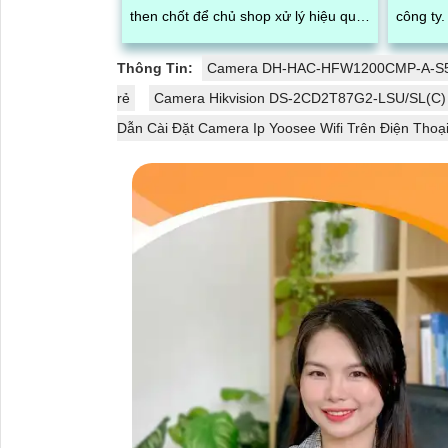
then chốt để chủ shop xử lý hiệu quả
công ty. Vì bạn sẽ không hề hay biế
mọi vấn đề phát sinh. An Thành Phát
nhân vi
giới thiệu giải pháp quản lý đóng
việc ng
Thông Tin:
Camera DH-HAC-HFW1200CMP-A-S
hàng bằng phần mềm trên máy tính
làm việc
rẻ
Camera Hikvision DS-2CD2T87G2-LSU/SL(C)
kết hợp camera soi mã vận đơn,
công vi
Dẫn Cài Đặt Camera Ip Yoosee Wifi Trên Điện Thoạ
nâng cao độ chính xác và hiệu quả
trong quy trình quản lý