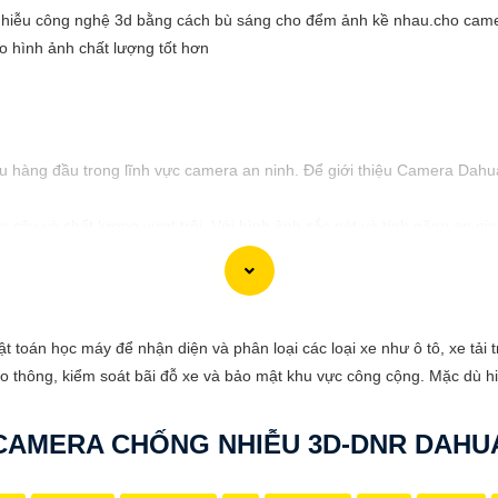
ễu công nghệ 3d bằng cách bù sáng cho đểm ảnh kề nhau.cho camer
o hình ảnh chất lượng tốt hơn
hàng đầu trong lĩnh vực camera an ninh. Để giới thiệu Camera Dahua 
cậy và chất lượng vượt trội. Với hình ảnh sắc nét và tính năng an n
sự ổn định và chất lượng vượt trội của Camera Dahua chính hãng với 
t toán học máy để nhận diện và phân loại các loại xe như ô tô, xe tải
o thông, kiểm soát bãi đỗ xe và bảo mật khu vực công cộng. Mặc dù hiệ
CAMERA CHỐNG NHIỄU 3D-DNR DAHU