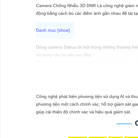
ĐẶT
Camera Chống Nhiễu 3D DNR Là công nghệ giảm nhi
động bằng cách bù các điểm ảnh gần nhau để tái tạ
PHỤ
KIỆN
CAMERA
Dòng camera Dahua là một trong những thương hiệu 
sử dụng câu tư vấn sau đây:
"Camera Dahua chính hãng mang đến cho bạn sự tin 
cầu giám sát của bạn. Đừng ngần ngại trải nghiệm 
TƯ
VẤN
DỊCH
Công nghệ phát hiện phương tiện sử dụng AI và thuậ
VỤ
phương tiện một cách chính xác, hỗ trợ giám sát gia
giúp cải thiện độ chính xác và hiệu quả giám sát.