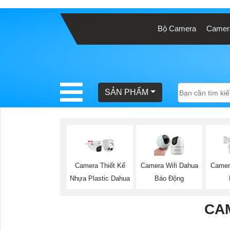
Bộ Camera
Camera
BÁO
GIÁ
TRỌN
GÓI
SẢN PHẨM
SẢN
PHẨM
Camera Thiết Kế
Camera Wifi Dahua
Camer
Nhựa Plastic Dahua
Báo Động
TƯ
VẤN
CA
LẮP