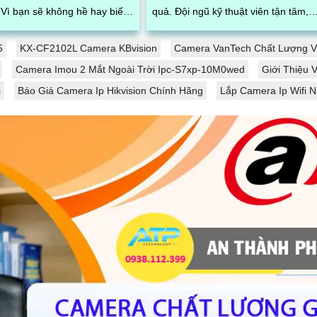
t
quả. Đội ngũ kỹ thuật viên tận tâm,
ên của mình có thật sự làm
giàu kinh nghiệm sẽ giúp khắc phục
hiêm túc hay không, hay chỉ
sự cố của bạn một cách nhanh chón
5
KX-CF2102L Camera KBvision
Camera VanTech Chất Lượng 
 riêng, lơ là gây nên hiệu suất
và chính xác
Camera Imou 2 Mắt Ngoài Trời Ipc-S7xp-10M0wed
Giới Thiệu
ệc kém
i
Báo Giá Camera Ip Hikvision Chính Hãng
Lắp Camera Ip Wifi N