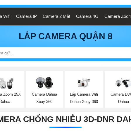
 Wifi
Camera IP
Camera 2 Mắt
Camera 4G
Camera Zoo
LẮP CAMERA QUẬN 8
Lắp Camera Wifi
a Zoom 25X
Camera Dahua
Camera D
Dahua Xoay 360
Dahua
Xoay 360
Dahua
MERA CHỐNG NHIỄU 3D-DNR DA