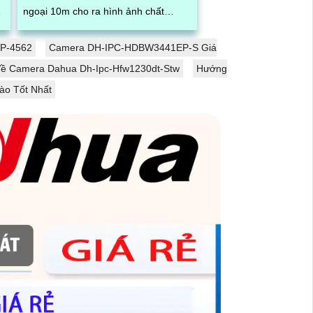
ngoại 10m cho ra hình ảnh chất
lượng trong điều kiện ánh sáng yếu.
g
Một trong...
VP-4562
Camera DH-IPC-HDBW3441EP-S Giá
 Về Camera Dahua Dh-Ipc-Hfw1230dt-Stw
Hướng
ào Tốt Nhất