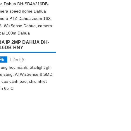
rõ ràng bao quát với hồng
nghệ AI giúp nhận diện chính xác
m, trang bị tính năng phát
người và phương tiện, giảm thiểu cả
ng minh như phát hiện con
báo sai, tối ưu hiệu quả an ninh
à phương tiện
A IP 2MP DAHUA DH-
16DB-HNY
5%
Liên hệ
ng học mạnh, Starlight ghi
iếu sáng, AI WizSense & SMD
 cao cảnh báo, chịu nhiệt
ến 65°C