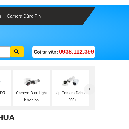
m
Camera Dùng Pin
0938.112.399
Gọi tư vấn:
WDR
Camera Dual Light
Lắp Camera Dahua
Kbvision
H.265+
HUA