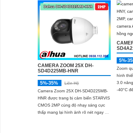
ban đêm 
thông, hồng ngoại 30m và...
ngoại 60
hiện thô
người v
CAMER
SD4A2
5%-3
CAMERA ZOOM 25X DH-
Zoom qua
SD4D225MB-HNR
hình th
3.0 nâng
5%-35%
Liên Hệ
-40°C đ
Camera Zoom 25X DH-SD4D225MB-
HNR được trang bị cảm biến STARVIS
CMOS 2MP cùng độ nhạy sáng cực
thấp mang lại hình ảnh rõ nét ngay cả
trong môi trường thiếu sáng Hỗ trợ
zoom quang học 25X kết hợp chiếu