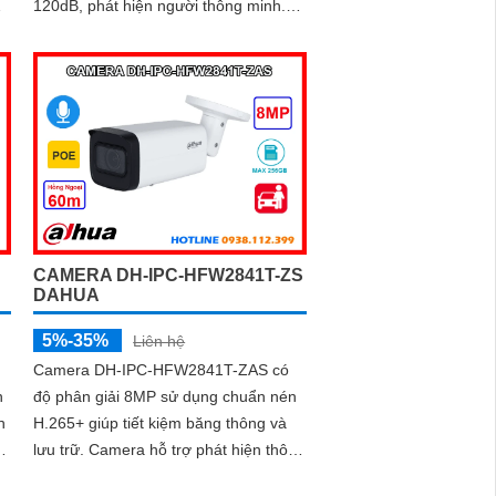
120dB, phát hiện người thông minh.
Tích hợp mic, tầm hồng ngoại 80m,
chống nước...
CAMERA DH-IPC-HFW2841T-ZS
DAHUA
5%-35%
Liên hệ
Camera DH-IPC-HFW2841T-ZAS có
n
độ phân giải 8MP sử dụng chuẩn nén
h
H.265+ giúp tiết kiệm băng thông và
lưu trữ. Camera hỗ trợ phát hiện thông
minh người và xe, chống ngược