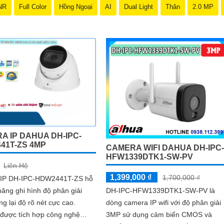
NR
Full Color
Hồng Ngoại
AI
Dual Light
Thân
2.0 MP
A IP DAHUA DH-IPC-
41T-ZS 4MP
CAMERA WIFI DAHUA DH-IPC-
HFW1339DTK1-SW-PV
Liên Hệ
1,399,000 ₫
1,700,000 ₫
IP DH-IPC-HDW2441T-ZS hỗ
 năng ghi hình độ phân giải
DH-IPC-HFW1339DTK1-SW-PV là
 lại độ rõ nét cực cao.
dòng camera IP wifi với độ phân giải
được tích hợp công nghệ
3MP sử dụng cảm biến CMOS và