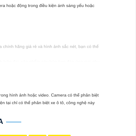
a hoặc động trong điều kiện ánh sáng yếu hoặc
chính hãng giá rẻ và hình ảnh sắc nét, bạn có thể
inh hiện đại, sản phẩm này hứa hẹn đáp ứng mọi nhu
mức giá vô cùng hấp dẫn."
 trong hình ảnh hoặc video. Camera có thể phân biệt
n tại chỉ có thể phân biệt xe ô tô, công nghệ này
A