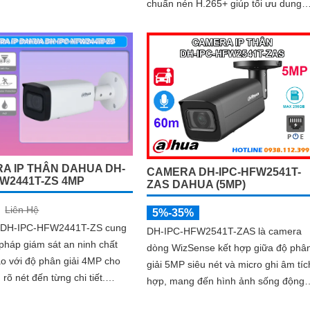
ại 40m giúp giám sát các
chuẩn nén H.265+ giúp tối ưu dung
ng vào ban đêm rõ ràng
lượng lưu trữ.
A IP THÂN DAHUA DH-
CAMERA DH-IPC-HFW2541T-
FW2441T-ZS 4MP
ZAS DAHUA (5MP)
Liên Hệ
5%-35%
 DH-IPC-HFW2441T-ZS cung
DH-IPC-HFW2541T-ZAS là camera
 pháp giám sát an ninh chất
dòng WizSense kết hợp giữa độ phâ
o với độ phân giải 4MP cho
giải 5MP siêu nét và micro ghi âm tíc
 rõ nét đến từng chi tiết.
hợp, mang đến hình ảnh sống động
còn hỗ trợ quan sát hình ảnh
kèm âm thanh rõ ràng. Nhờ công