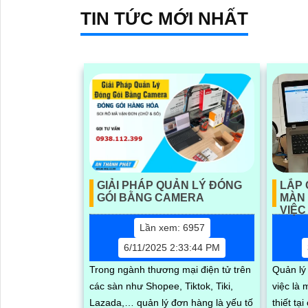
sáng kép thông minh với tầm xa hồng
TIN TỨC MỚI NHẤT
ngoại 100m và LED ấm 50m Tính
năng quay quét linh hoạt cùng chuẩn
chống nước IP67 giúp quan sát ổn
định ngoài trời
GIẢI PHÁP QUẢN LÝ ĐÓNG
LẮP 
GÓI BẰNG CAMERA
MÀN 
VIỆC
Lần xem: 6957
6/11/2025 2:33:44 PM
Trong ngành thương mại điện tử trên
Quản lý
các sàn như Shopee, Tiktok, Tiki,
việc là
Lazada,… quản lý đơn hàng là yếu tố
thiết tạ