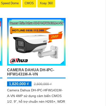
Speed Dome
CMOS
Xoay 360
CAMERA DAHUA DH-IPC-
HFW1431M-A-VN
1,820,000 ₫
2,600,000 ₫
Camera Dahua DH-IPC-HFW1431M-
A-VN 4MP sử dụng cảm biến CMOS
1/2. 9”, hỗ trợ chuẩn nén H265+, WDR