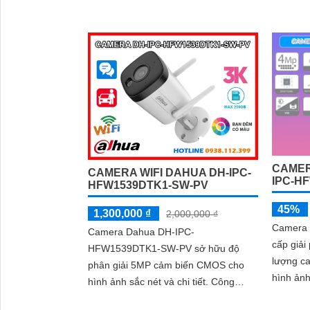
đêm trong khoảng cách 30m. hổ trợ
hồng ngo
'
khe cắm thẻ nhớ Micro SD 256GB
hoạt độ
công nghệ IP Wifi kết nối dễ dàng
CAMER
CAMERA WIFI DAHUA DH-IPC-
IPC-H
HFW1539DTK1-SW-PV
45%
1,300,000 ₫
2,000,000 ₫
Camera
Camera Dahua DH-IPC-
cấp giải
HFW1539DTK1-SW-PV sở hữu độ
lượng ca
phân giải 5MP cảm biến CMOS cho
hình ảnh
hình ảnh sắc nét và chi tiết. Công
Camera 
nghệ nén H.265+ giúp tiết kiệm băng