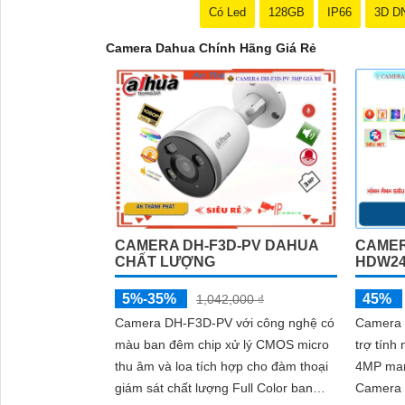
Có Led
128GB
IP66
3D D
Camera Dahua Chính Hãng Giá Rẻ
CAMERA DH-F3D-PV DAHUA
CAMER
CHẤT LƯỢNG
HDW24
5%-35%
45%
1,042,000 ₫
Camera DH-F3D-PV với công nghệ có
Camera 
màu ban đêm chip xử lý CMOS micro
trợ tính
thu âm và loa tích hợp cho đàm thoại
4MP mang
giám sát chất lượng Full Color ban
Camera 