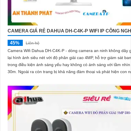
CAMERA GIÁ RẺ DAHUA DH-C4K-P WIFI IP CÔNG NG
45%
Liên hệ
Camera Wifi Dahua DH-C4K-P - dòng camera an ninh không dây g
lại hình ảnh siêu nét với độ phân giải cao 4MP, hỗ trợ giám sát b
trong điều kiện ánh sáng yếu hay không có ánh sáng với tầm nhìn
30m. Ngoài ra còn trang bị khả năng đàm thoại và phát hiện con người
chính xácCamera quan sát đặc biệt với lưu trữ dữ liệu tại chỗ qua
cắm thẻ nhớ Micro SD, IP không dây, tích hợp chức năng chống c
chuyển động giả bằng motion detection và nhận dạng người