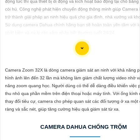
động tức thì qua thiết bị di động và kích hoạt báo động tại chỗ bằng
ĐẶT
còi hú. Công nghệ phát hiện chuyển động thông minh giúp Camera
trở thành giải pháp an ninh hiệu quả cho gia đình, nhà xưởng và kh
Sử dụng camera Dahua chính hãng bạn sẽ hoàn toàn yên tâm với 
PHỤ
phát hiện và xử lý các xâm nhập bất thường suốt 24/24.
KIỆN
CAMERA
Dòng camera Dahua là một trong những thương hiệu hàng đầu trong
Camera Zoom 32X là dòng camera giám sát an ninh với khả năng p
TƯ
vực camera an ninh. Để giới thiệu Camera Dahua chính hãng giá rẻ
hình ảnh lên đến 32 lần mà không làm giảm chất lượng video nhờ v
VẤN
ảnh sắc nét, bạn có thể sử dụng câu tư vấn sau đây:
năng zoom quang học. Người dùng có thể dễ dàng điều khiển việc p
DỊCH
"Camera Dahua chính hãng mang đến cho bạn sự tin cậy và chất l
thu nhỏ qua phần mềm trên điện thoại hoặc máy tính. Với ống kính 
trội. Với hình ảnh sắc nét và tính năng an ninh hiện đại, sản phẩm 
VỤ
thay đổi tiêu cự, camera cho phép quan sát các đối tượng ở xa một 
hẹn đáp ứng mọi nhu cầu giám sát của bạn. Đừng ngần ngại trải n
ràng và sắc nét, giúp tăng cường hiệu quả giám sát từ xa.
ổn định và chất lượng vượt trội của Camera Dahua chính hãng với 
vô cùng hấp dẫn."
CAMERA DAHUA CHỐNG TRỘM