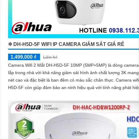
✲ DH-H5D-5F WIFI IP CAMERA GIÁM SÁT GIÁ RẺ
1,499,000 ₫
Liên h₫
Camera Wifi 2 Mắt DH-H5D-5F 10MP (5MP+5MP) là dòng camera
lắp trong nhà với khả năng giám sát hình ảnh chất lượng 3K mang 
nét cao và đặc biệt là ban đêm có màu sắc chân thực. Camera wif
H5D-5F còn giúp đảm bảo an ninh hiệu quả với tính năng phát hi
và thú cưng với độ chính xác cao