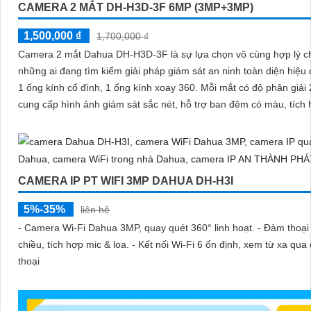
CAMERA 2 MẮT DH-H3D-3F 6MP (3MP+3MP)
1,500,000 ₫
1,700,000 ₫
Camera 2 mắt Dahua DH-H3D-3F là sự lựa chọn vô cùng hợp lý c
những ai đang tìm kiếm giải pháp giám sát an ninh toàn diện hiệu 
1 ống kính cố đình, 1 ống kính xoay 360. Mỗi mắt có độ phân giải
cung cấp hình ảnh giám sát sắc nét, hỗ trợ ban đêm có màu, tích
và loa đàm thoại 2 chiều, khả năng phát hiện phân biệt người vật 
xác cao
CAMERA IP PT WIFI 3MP DAHUA DH-H3I
5%-35%
liên hệ
- Camera Wi-Fi Dahua 3MP, quay quét 360° linh hoạt. - Đàm thoại
chiều, tích hợp mic & loa. - Kết nối Wi-Fi 6 ổn định, xem từ xa qua
thoại