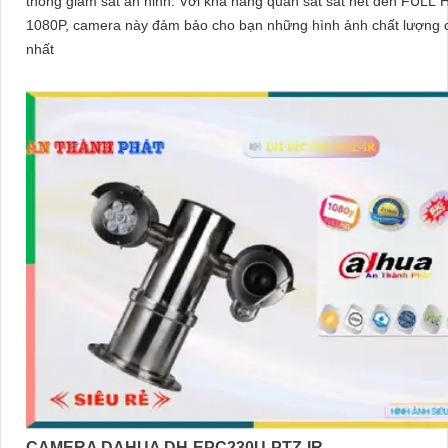
thống giám sát an ninh. Với khả năng quan sát sắt nét đến FULL HD
1080P, camera này đảm bảo cho bạn những hình ảnh chất lượng 
nhất
CAMERA DAHUA DH-EPC230U-PTZ-IR