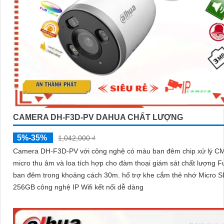
CAMERA DH-F3D-PV DAHUA CHẤT LƯỢNG
5%-35%
1,042,000 ₫
Camera DH-F3D-PV với công nghệ có màu ban đêm chip xử lý 
micro thu âm và loa tích hợp cho đàm thoại giám sát chất lượng Fu
ban đêm trong khoảng cách 30m. hổ trợ khe cắm thẻ nhớ Micro SD
256GB công nghệ IP Wifi kết nối dễ dàng