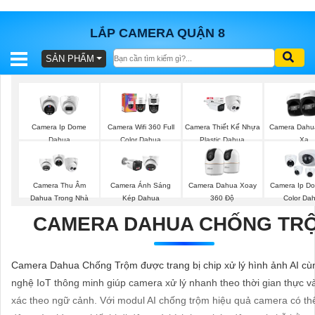
LẮP CAMERA QUẬN 8
SẢN PHẨM
BÁO
GIÁ
TRỌN
GÓI
Camera Ip Dome
Camera Wifi 360 Full
Camera Thiết Kế Nhựa
Camera Dahu
Dahua
Color Dahua
Plastic Dahua
Xa
SẢN
Camera Thu Âm
Camera Ánh Sáng
Camera Dahua Xoay
Camera Ip Do
PHẨM
Dahua Trong Nhà
Kép Dahua
360 Độ
Color Da
CAMERA DAHUA CHỐNG TR
TƯ
Camera Dahua Chống Trộm được trang bị chip xử lý hình ảnh AI cù
VẤN
nghệ IoT thông minh giúp camera xử lý nhanh theo thời gian thực v
LẮP
xác theo ngữ cảnh. Với modul AI chống trộm hiệu quả camera có th