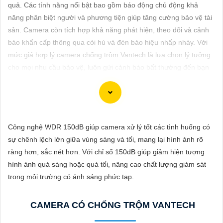
ĐẶT
quả. Các tính năng nổi bật bao gồm báo động chủ động khả
năng phân biệt người và phương tiện giúp tăng cường bảo vệ tài
sản. Camera còn tích hợp khả năng phát hiện, theo dõi và cảnh
báo khẩn cấp thông qua còi hú và đèn báo hiệu nhấp nháy. Với
PHỤ
mức giá hợp lý camera chống trộm Vantech là lựa chọn lý tưởng
KIỆN
cho mọi nhu cầu bảo vệ, luôn gửi cảnh báo bất thường đến bạn
CAMERA
dù ở bất kỳ đâu.
TƯ
Công nghệ WDR 150dB giúp camera xử lý tốt các tình huống có
VẤN
Dĩ tử cảm ơn bạn đã yêu câu giới thiệu về camera Vantech Việt
sự chênh lệch lớn giữa vùng sáng và tối, mang lại hình ảnh rõ
DỊCH
Nam. Camera Vantech là một thương hiệu uy tín trong lĩnh vực
ràng hơn, sắc nét hơn. Với chỉ số 150dB giúp giảm hiện tượng
VỤ
camera an ninh, cung cấp sản phẩm chất lượng với dịch vụ hậu
hình ảnh quá sáng hoặc quá tối, nâng cao chất lượng giám sát
mãi tốt.
trong môi trường có ánh sáng phức tạp.
Camera Vantech Việt Nam được đánh giá có chất lượng tốt, độ
phân giải cao, hình ảnh sắc nét. camera Vantech còn được thiết
CAMERA CÓ CHỐNG TRỘM VANTECH
kế chống nước, chống va đập, phù hợp sử dụng trong nhiều môi
trường khác nhau.