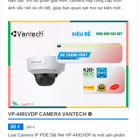
hiện đại. Với độ phân giải 4MP, camera này cung cấp hình
ảnh sắc nét và chi tiết, giúp bạn quan sát mọi sự kiện một
cách rõ ràng
VP-4491VDP CAMERA VANTECH ❂
00 ₫
00 ₫
Loại Camera IP POE Sắt Nét VP-4491VDP là một sản phẩm