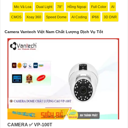
Với cam kết về chất lượng và dịch vụ, camera Vantech Việt Nam
Mic Và Loa
Dual Light
78°
Hồng Ngoại
Full Color
AI
mang lại sự an tâm cho người dùng trong việc giám sát và bảo
CMOS
Xoay 360
Speed Dome
AI Coding
IP66
3D DNR
vệ tài sản. Đồng thời, giá cả của sản phẩm cũng được đánh giá
là hợp lý, phải chăng.
Camera Vantech Việt Nam Chất Lượng Dịch Vụ Tốt
Nếu bạn cần thêm thông tin chi tiết về sản phẩm hay muốn tư
vấn, hãy liên hệ với đại lý phân phối chính thức của Vantech để
được hỗ trợ tốt nhất.
CAMERA ✅ VP-100T