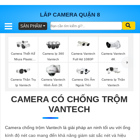
LẮP CAMERA QUẬN 8
SẢN PHẨM
BÁO
GIÁ
TRỌN
GÓI
Camera Thiết Kế
Camera Ip 360
Camera Vantech
Camera Vantech
Nhựa Plastic
Vantech
Full Hd 1080P
4K
Vantech
SẢN
Camera Thân Trụ
Camera Vantech
Camera Ghi Âm
Camera Ip Thân
Ip Vantech
Hình Ảnh 2K
Ngoài Trời
Vantech
PHẨM
CAMERA CÓ CHỐNG TRỘM
VANTECH
TƯ
VẤN
Camera chống trộm Vantech là giải pháp an ninh tối ưu với ống
LẮP
kính độ nét cao mang đến khả năng giám sát sắc nét và hiệu