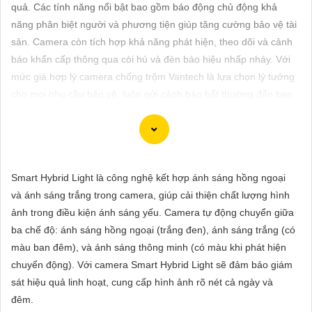
ĐẶT
quả. Các tính năng nổi bật bao gồm báo động chủ động khả
năng phân biệt người và phương tiện giúp tăng cường bảo vệ tài
sản. Camera còn tích hợp khả năng phát hiện, theo dõi và cảnh
báo khẩn cấp thông qua còi hú và đèn báo hiệu nhấp nháy. Với
PHỤ
mức giá hợp lý camera chống trộm Vantech là lựa chọn lý tưởng
KIỆN
cho mọi nhu cầu bảo vệ, luôn gửi cảnh báo bất thường đến bạn
CAMERA
dù ở bất kỳ đâu.
TƯ
Smart Hybrid Light là công nghệ kết hợp ánh sáng hồng ngoại
VẤN
Dĩ tử cảm ơn bạn đã yêu câu giới thiệu về camera Vantech Việt
và ánh sáng trắng trong camera, giúp cải thiện chất lượng hình
DỊCH
Nam. Camera Vantech là một thương hiệu uy tín trong lĩnh vực
ảnh trong điều kiện ánh sáng yếu. Camera tự động chuyển giữa
VỤ
camera an ninh, cung cấp sản phẩm chất lượng với dịch vụ hậu
ba chế độ: ánh sáng hồng ngoại (trắng đen), ánh sáng trắng (có
mãi tốt.
màu ban đêm), và ánh sáng thông minh (có màu khi phát hiện
Camera Vantech Việt Nam được đánh giá có chất lượng tốt, độ
chuyển động). Với camera Smart Hybrid Light sẽ đảm bảo giám
phân giải cao, hình ảnh sắc nét. camera Vantech còn được thiết
sát hiệu quả linh hoạt, cung cấp hình ảnh rõ nét cả ngày và
kế chống nước, chống va đập, phù hợp sử dụng trong nhiều môi
đêm.
trường khác nhau.