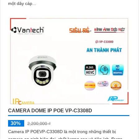
một dây cáp...
CAMERA DOME IP POE VP-C3308D
30%
2,200,000 ₫
Camera IP POEVP-C3308D là một trong những thiết bị
camera an ninh hiện đại, chất lượng cao và tiện ích. Được