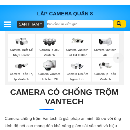
LẮP CAMERA QUẬN 8
SẢN PHẨM
BÁO
GIÁ
TRỌN
GÓI
Camera Thiết Kế
Camera Ip 360
Camera Vantech
Camera Vantech
Nhựa Plastic
Vantech
Full Hd 1080P
4K
Vantech
SẢN
Camera Thân Trụ
Camera Vantech
Camera Ghi Âm
Camera Ip Thân
Ip Vantech
Hình Ảnh 2K
Ngoài Trời
Vantech
PHẨM
CAMERA CÓ CHỐNG TRỘM
VANTECH
TƯ
VẤN
Camera chống trộm Vantech là giải pháp an ninh tối ưu với ống
LẮP
kính độ nét cao mang đến khả năng giám sát sắc nét và hiệu