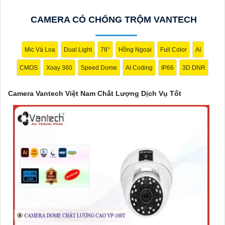
Với cam kết về chất lượng và dịch vụ, camera Vantech Việt Nam
CAMERA CÓ CHỐNG TRỘM VANTECH
mang lại sự an tâm cho người dùng trong việc giám sát và bảo
vệ tài sản. Đồng thời, giá cả của sản phẩm cũng được đánh giá
là hợp lý, phải chăng.
Mic Và Loa
Dual Light
78°
Hồng Ngoại
Full Color
AI
Nếu bạn cần thêm thông tin chi tiết về sản phẩm hay muốn tư
CMOS
Xoay 360
Speed Dome
AI Coding
IP66
3D DNR
vấn, hãy liên hệ với đại lý phân phối chính thức của Vantech để
được hỗ trợ tốt nhất.
Camera Vantech Việt Nam Chất Lượng Dịch Vụ Tốt