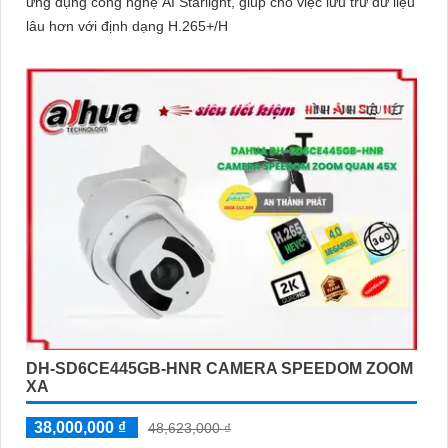
ứng dụng công nghệ AI Starlight, giúp cho việc lưu trữ dữ liệu
lâu hơn với định dạng H.265+/H
DH-SD6CE445GB-HNR CAMERA SPEEDOM ZOOM
XA
38,000,000 ₫
48,623,000 ₫