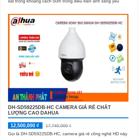
sát trong khoảng cách 50m trong điều kiện ánh sáng yếu
DH-SD59225DB-HC CAMERA GIÁ RẺ CHẤT
LƯỢNG CAO DAHUA
12,500,000 ₫
17,740,000 ₫
Gọi là DH-SD59225DB-HC, camera giá rẻ công nghệ HD này