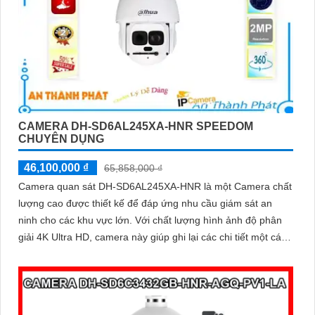
CAMERA DH-SD6AL245XA-HNR SPEEDOM
CHUYÊN DỤNG
46,100,000 ₫
65,858,000 ₫
Camera quan sát DH-SD6AL245XA-HNR là một Camera chất
lượng cao được thiết kế để đáp ứng nhu cầu giám sát an
ninh cho các khu vực lớn. Với chất lượng hình ảnh độ phân
giải 4K Ultra HD, camera này giúp ghi lại các chi tiết một cách
rõ nét và chân thực