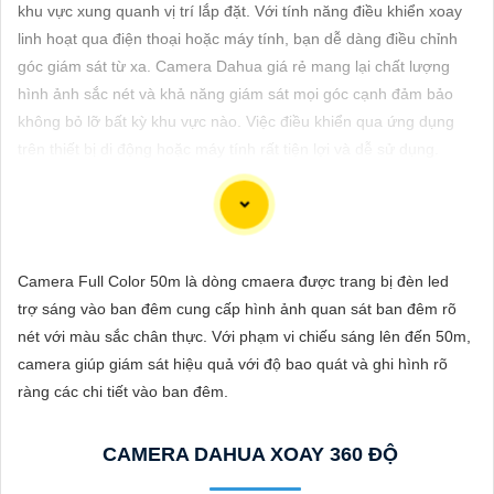
ĐẶT
khu vực xung quanh vị trí lắp đặt. Với tính năng điều khiển xoay
linh hoạt qua điện thoại hoặc máy tính, bạn dễ dàng điều chỉnh
góc giám sát từ xa. Camera Dahua giá rẻ mang lại chất lượng
hình ảnh sắc nét và khả năng giám sát mọi góc cạnh đảm bảo
PHỤ
không bỏ lỡ bất kỳ khu vực nào. Việc điều khiển qua ứng dụng
KIỆN
trên thiết bị di động hoặc máy tính rất tiện lợi và dễ sử dụng.
CAMERA
TƯ
Dòng camera Dahua là một trong những thương hiệu hàng đầu
Camera Full Color 50m là dòng cmaera được trang bị đèn led
VẤN
trong lĩnh vực camera an ninh. Để giới thiệu Camera Dahua
trợ sáng vào ban đêm cung cấp hình ảnh quan sát ban đêm rõ
DỊCH
chính hãng giá rẻ và hình ảnh sắc nét, bạn có thể sử dụng câu
nét với màu sắc chân thực. Với phạm vi chiếu sáng lên đến 50m,
VỤ
tư vấn sau đây:
camera giúp giám sát hiệu quả với độ bao quát và ghi hình rõ
"Camera Dahua chính hãng mang đến cho bạn sự tin cậy và
ràng các chi tiết vào ban đêm.
chất lượng vượt trội. Với hình ảnh sắc nét và tính năng an ninh
hiện đại, sản phẩm này hứa hẹn đáp ứng mọi nhu cầu giám sát
CAMERA DAHUA XOAY 360 ĐỘ
của bạn. Đừng ngần ngại trải nghiệm sự ổn định và chất lượng
vượt trội của Camera Dahua chính hãng với mức giá vô cùng