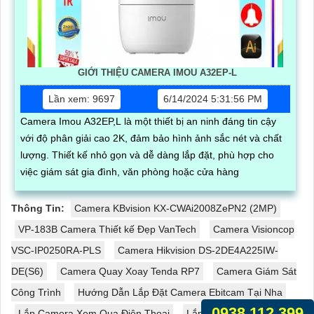
GIỚI THIỆU CAMERA IMOU A32EP-L
Lần xem: 9697
6/14/2024 5:31:56 PM
Camera Imou A32EP,L là một thiết bị an ninh đáng tin cậy
với độ phân giải cao 2K, đảm bảo hình ảnh sắc nét và chất
lượng. Thiết kế nhỏ gọn và dễ dàng lắp đặt, phù hợp cho
việc giám sát gia đình, văn phòng hoặc cửa hàng
Thông Tin:
Camera KBvision KX-CWAi2008ZePN2 (2MP)
VP-183B Camera Thiết kế Đẹp VanTech
Camera Visioncop
VSC-IP0250RA-PLS
Camera Hikvision DS-2DE4A225IW-
DE(S6)
Camera Quay Xoay Tenda RP7
Camera Giám Sát
Công Trình
Hướng Dẫn Lắp Đặt Camera Ebitcam Tại Nha
0938.112.399
Lắp Camera Xem Qua Điện Thoại
Lắp Camera An Ninh