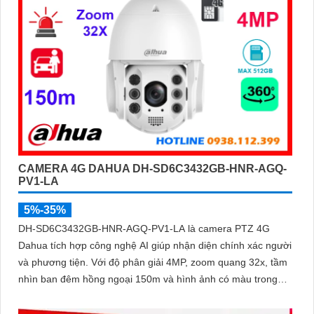
CAMERA 4G DAHUA DH-SD6C3432GB-HNR-AGQ-
PV1-LA
5%-35%
DH-SD6C3432GB-HNR-AGQ-PV1-LA là camera PTZ 4G
Dahua tích hợp công nghệ AI giúp nhận diện chính xác người
và phương tiện. Với độ phân giải 4MP, zoom quang 32x, tầm
nhìn ban đêm hồng ngoại 150m và hình ảnh có màu trong
khoảng cách 50m, camera đảm bảo quan sát rõ nét 24/7