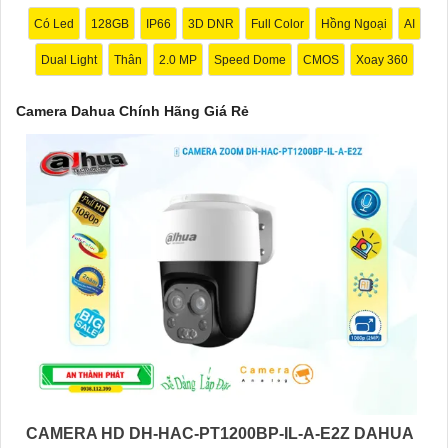
hấp dẫn."
Có Led
128GB
IP66
3D DNR
Full Color
Hồng Ngoại
AI
Dual Light
Thân
2.0 MP
Speed Dome
CMOS
Xoay 360
Camera Dahua Chính Hãng Giá Rẻ
'
CAMERA HD DH-HAC-PT1200BP-IL-A-E2Z DAHUA