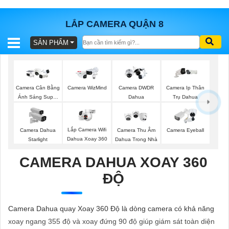
LẮP CAMERA QUẬN 8
SẢN PHẨM
BÁO
GIÁ
TRỌN
GÓI
Camera Cân Bằng
Camera WizMind
Camera DWDR
Camera Ip Thân
Ánh Sáng Super
Dahua
Trụ Dahua
Adapt
SẢN
Lắp Camera Wifi
Camera Dahua
Camera Thu Âm
Camera Eyeball
Dahua Xoay 360
Starlight
Dahua Trong Nhà
PHẨM
CAMERA DAHUA XOAY 360
ĐỘ
TƯ
VẤN
Camera Dahua quay Xoay 360 Độ là dòng camera có khả năng
LẮP
xoay ngang 355 độ và xoay đứng 90 độ giúp giám sát toàn diện