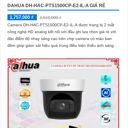
DAHUA DH-HAC-PTS1500CP-E2-IL-A GIÁ RẺ
1,757,000 ₫
2,510,000 ₫
Camera DH-HAC-PTS1500CP-E2-IL-A đươc trang bị 2 mắt
công nghệ HD analog kết nối với đầu ghi lựa chọn giá rẻ với
đặc điểm độ nhạy sáng cao trên chip camera có màu ban
đêm giúp giám sát hiệu quả trong điều kiện thiếu ánh sáng.
2+2MP Smart Dual Light Outdoor Khoảng cách chiếu sáng 50
m