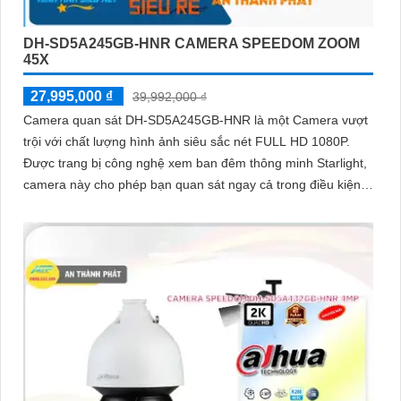
DH-SD5A245GB-HNR CAMERA SPEEDOM ZOOM
45X
27,995,000 ₫
39,992,000 ₫
Camera quan sát DH-SD5A245GB-HNR là một Camera vượt
trội với chất lượng hình ảnh siêu sắc nét FULL HD 1080P.
Được trang bị công nghệ xem ban đêm thông minh Starlight,
camera này cho phép bạn quan sát ngay cả trong điều kiện
ánh sáng yếu