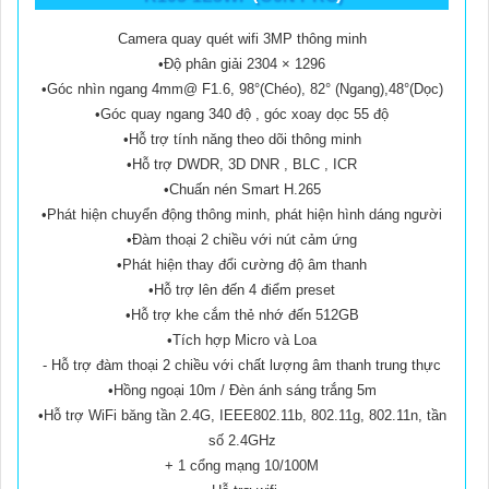
Camera quay quét wifi 3MP thông minh
•Độ phân giải 2304 × 1296
•Góc nhìn ngang 4mm@ F1.6, 98°(Chéo), 82° (Ngang),48°(Dọc)
•Góc quay ngang 340 độ , góc xoay dọc 55 độ
•Hỗ trợ tính năng theo dõi thông minh
•Hỗ trợ DWDR, 3D DNR , BLC , ICR
•Chuấn nén Smart H.265
•Phát hiện chuyển động thông minh, phát hiện hình dáng người
•Đàm thoại 2 chiều với nút cảm ứng
•Phát hiện thay đổi cường độ âm thanh
•Hỗ trợ lên đến 4 điểm preset
•Hỗ trợ khe cắm thẻ nhớ đến 512GB
•Tích hợp Micro và Loa
- Hỗ trợ đàm thoại 2 chiều với chất lượng âm thanh trung thực
•Hồng ngoại 10m / Đèn ánh sáng trắng 5m
•Hỗ trợ WiFi băng tần 2.4G, IEEE802.11b, 802.11g, 802.11n, tần
số 2.4GHz
+ 1 cổng mạng 10/100M