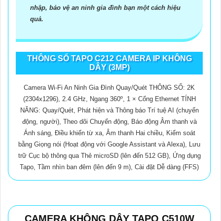
nhập, bảo vệ an ninh gia đình bạn một cách hiệu
quả.
THÔNG SỐ TAPO C212 CAMERA IP KHÔNG
DÂY (3MP)
Camera Wi-Fi An Ninh Gia Đình Quay/Quét THÔNG SỐ: 2K
(2304x1296), 2.4 GHz, Ngang 360º, 1 × Cổng Ethernet TÍNH
NĂNG: Quay/Quét, Phát hiện và Thông báo Trí tuệ AI (chuyển
động, người), Theo dõi Chuyển động, Báo động Âm thanh và
Ánh sáng, Điều khiển từ xa, Âm thanh Hai chiều, Kiểm soát
bằng Giọng nói (Hoạt động với Google Assistant và Alexa), Lưu
trữ Cục bộ thông qua Thẻ microSD (lên đến 512 GB), Ứng dụng
Tapo, Tầm nhìn ban đêm (lên đến 9 m), Cài đặt Dễ dàng (FFS)
CAMERA KHÔNG DÂY TAPO C510W