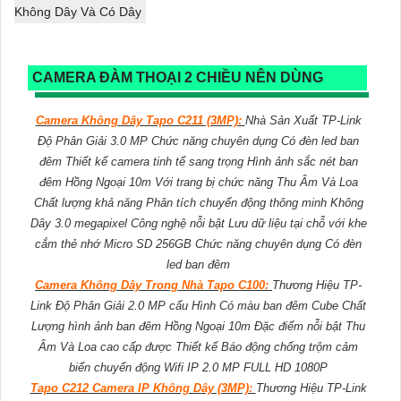
Không Dây Và Có Dây
CAMERA ĐÀM THOẠI 2 CHIỀU NÊN DÙNG
Camera Không Dây Tapo C211 (3MP):
Nhà Sản Xuất TP-Link
Độ Phân Giải 3.0 MP Chức năng chuyên dụng Có đèn led ban
đêm Thiết kế camera tinh tế sang trọng Hình ảnh sắc nét ban
đêm Hồng Ngoại 10m Với trang bị chức năng Thu Âm Và Loa
Chất lượng khả năng Phân tích chuyển động thông minh Không
Dây 3.0 megapixel Công nghệ nỗi bật Lưu dữ liệu tại chỗ với khe
cắm thẻ nhớ Micro SD 256GB Chức năng chuyên dụng Có đèn
led ban đêm
Camera Không Dây Trong Nhà Tapo C100:
Thương Hiệu TP-
Link Độ Phân Giải 2.0 MP cấu Hình Có màu ban đêm Cube Chất
Lượng hình ảnh ban đêm Hồng Ngoại 10m Đặc điểm nỗi bật Thu
Âm Và Loa cao cấp được Thiết kế Báo động chống trộm cảm
biến chuyển động Wifi IP 2.0 MP FULL HD 1080P
Tapo C212 Camera IP Không Dây (3MP):
Thương Hiệu TP-Link