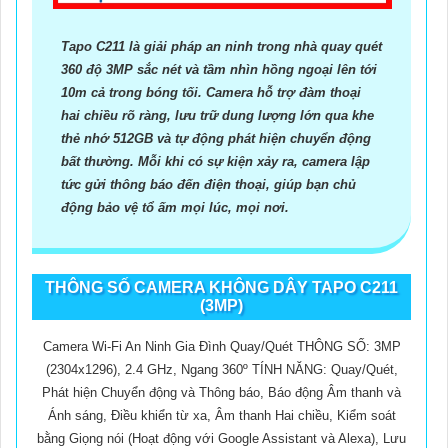
Tapo C211 là giải pháp an ninh trong nhà quay quét
360 độ 3MP sắc nét và tầm nhìn hồng ngoại lên tới
10m cả trong bóng tối. Camera hỗ trợ đàm thoại
hai chiều rõ ràng, lưu trữ dung lượng lớn qua khe
thẻ nhớ 512GB và tự động phát hiện chuyển động
bất thường. Mỗi khi có sự kiện xảy ra, camera lập
tức gửi thông báo đến điện thoại, giúp bạn chủ
động bảo vệ tổ ấm mọi lúc, mọi nơi.
THÔNG SỐ CAMERA KHÔNG DÂY TAPO C211
(3MP)
Camera Wi-Fi An Ninh Gia Đình Quay/Quét THÔNG SỐ: 3MP
(2304x1296), 2.4 GHz, Ngang 360º TÍNH NĂNG: Quay/Quét,
Phát hiện Chuyển động và Thông báo, Báo động Âm thanh và
Ánh sáng, Điều khiển từ xa, Âm thanh Hai chiều, Kiểm soát
bằng Giọng nói (Hoạt động với Google Assistant và Alexa), Lưu