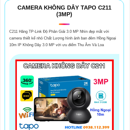
(
1,100,000 ₫
)
Camera CS-C6N-A0-1C2WFR WIFi
CAMERA KHÔNG DÂY TAPO C211
(3MP)
Camera Đàm Thoại 2 Chiều Nên Dùng
C211 Hãng TP-Link Độ Phân Giải 3.0 MP Nhìn đẹp mắt với
camera thiết kế nhỏ Chất Lượng hình ảnh ban đêm Hồng Ngoại
10m IP Không Dây 3.0 MP với ưu điểm Thu Âm Và Loa