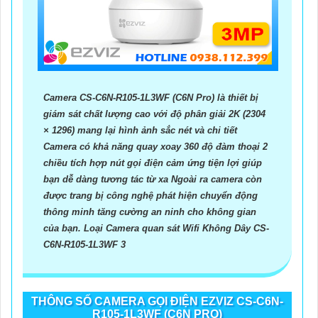
Camera CS-C6N-R105-1L3WF (C6N Pro) là thiết bị
giám sát chất lượng cao với độ phân giải 2K (2304
× 1296) mang lại hình ảnh sắc nét và chi tiết
Camera có khả năng quay xoay 360 độ đàm thoại 2
chiều tích hợp nút gọi điện cảm ứng tiện lợi giúp
bạn dễ dàng tương tác từ xa Ngoài ra camera còn
được trang bị công nghệ phát hiện chuyển động
thông minh tăng cường an ninh cho không gian
của bạn. Loại Camera quan sát Wifi Không Dây CS-
C6N-R105-1L3WF 3
THÔNG SỐ CAMERA GỌI ĐIỆN EZVIZ CS-C6N-
R105-1L3WF (C6N PRO)