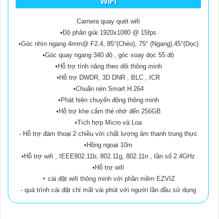
WIFI
Camera quay quét wifi
•Độ phân giải 1920x1080 @ 15fps
•Góc nhìn ngang 4mm@ F2.4, 85°(Chéo), 75° (Ngang),45°(Dọc)
•Góc quay ngang 340 độ , góc xoay dọc 55 độ
•Hỗ trợ tính năng theo dõi thông minh
•Hỗ trợ DWDR, 3D DNR , BLC , ICR
•Chuấn nén Smart H.264
•Phát hiện chuyển động thông minh
•Hỗ trợ khe cắm thẻ nhớ đến 256GB
•Tích hợp Micro và Loa
- Hỗ trợ đàm thoại 2 chiều với chất lượng âm thanh trung thực
•Hồng ngoại 10m
•Hỗ trợ wifi , IEEE802.11b, 802.11g, 802.11n , tần số 2.4GHz
•Hỗ trợ wifi
+ cài đặt wifi thông minh với phần mềm EZVIZ
- quá trình cài đặt chỉ mất vài phút với người lần đầu sử dụng