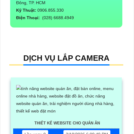
Đông, TP. HCM
Kỹ Thuật:
0906.855.330
Điện Thoại:
(028) 6688.4949
DỊCH VỤ LẮP CAMERA
THIẾT KẾ WEBSITE CHO QUÁN ĂN