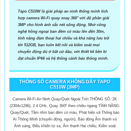
Tapo C510W là giải pháp an ninh thông minh tích
hợp camera Wi-Fi quay xoay 360° với độ phân giải
3MP cho hình ảnh sắc nét sống động. Nhờ công
nghệ hồng ngoại ban đêm có màu lên đến 30m,
tính năng đàm thoại hai chiều và khả năng lưu trữ
tới 512GB, bạn luôn kết nối và kiểm soát mọi
chuyển động dù ở bất cứ đâu, với thiết kế bền bỉ
đạt chuẩn IP66 và hệ thống cảnh báo thông minh.
THÔNG SỐ CAMERA KHÔNG DÂY TAPO
C510W (3MP)
Camera Wi-Fi An Ninh Quay/Quét Ngoài Trời THÔNG SỐ: 2K
(2304x1296), 2.4 GHz, Quay 360º theo chiều ngang TÍNH NĂNG:
Quay/Quét, Tầm nhìn ban đêm có màu, Phát hiện và Thông báo
AI Thông Minh (chuyển động, người), Báo động Âm thanh và
Ánh sáng, Điều khiển từ xa, Âm thanh Hai chiều, Kiểm soát