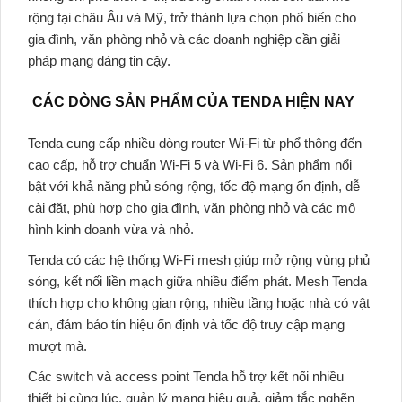
rộng tại châu Âu và Mỹ, trở thành lựa chọn phổ biến cho
gia đình, văn phòng nhỏ và các doanh nghiệp cần giải
pháp mạng đáng tin cậy.
CÁC DÒNG SẢN PHẨM CỦA TENDA HIỆN NAY
Tenda
cung cấp nhiều dòng router Wi-Fi từ phổ thông đến
cao cấp, hỗ trợ chuẩn Wi-Fi 5 và Wi-Fi 6. Sản phẩm nổi
bật với khả năng phủ sóng rộng, tốc độ mạng ổn định, dễ
cài đặt, phù hợp cho gia đình, văn phòng nhỏ và các mô
hình kinh doanh vừa và nhỏ.
Tenda
có các hệ thống Wi-Fi mesh giúp mở rộng vùng phủ
sóng, kết nối liền mạch giữa nhiều điểm phát.
Mesh Tenda
thích hợp cho không gian rộng, nhiều tầng hoặc nhà có vật
cản, đảm bảo tín hiệu ổn định và tốc độ truy cập mạng
mượt mà.
Các switch và
access point Tenda
hỗ trợ kết nối nhiều
thiết bị cùng lúc, quản lý mạng hiệu quả, giảm tắc nghẽn