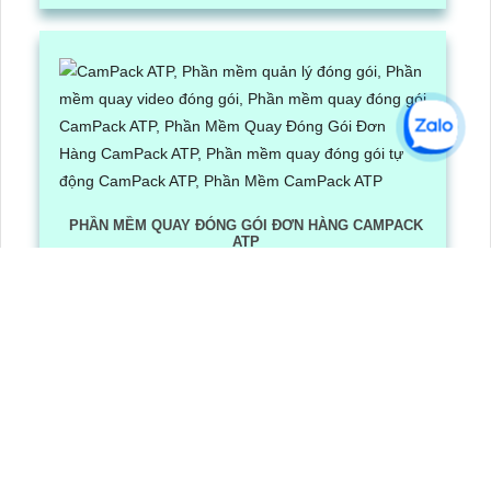
PHẦN MỀM QUAY ĐÓNG GÓI ĐƠN HÀNG CAMPACK
ATP
Lần xem: 1238
6/30/2026 3:16:12 PM
Phần Mềm Quay Đóng Gói Đơn Hàng CamPack ATP là
phần mềm có tích hợp công nghệ Ai nhận diện và dọc
mã QR/ bar code khi camera quay được mã vận đơn
LẮP CAMERA QUẬN 8
Camera Văn Phòng
Camera Gia Đình