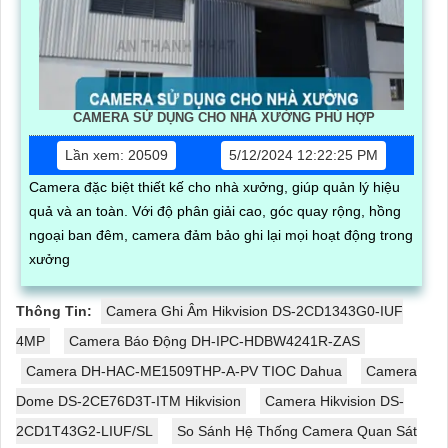
CAMERA SỬ DỤNG CHO NHÀ XƯỞNG PHÙ HỢP
Lần xem: 20509
5/12/2024 12:22:25 PM
Camera đặc biệt thiết kế cho nhà xưởng, giúp quản lý hiệu
quả và an toàn. Với độ phân giải cao, góc quay rộng, hồng
ngoại ban đêm, camera đảm bảo ghi lại mọi hoạt động trong
xưởng
Thông Tin:
Camera Ghi Âm Hikvision DS-2CD1343G0-IUF
4MP
Camera Báo Động DH-IPC-HDBW4241R-ZAS
Camera DH-HAC-ME1509THP-A-PV TIOC Dahua
Camera
Dome DS-2CE76D3T-ITM Hikvision
Camera Hikvision DS-
2CD1T43G2-LIUF/SL
So Sánh Hệ Thống Camera Quan Sát