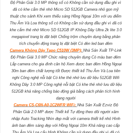
Độ Phân Giải 3.0 MP thông số có Không cần sử dụng đầu ghi vì
đã có khe cắm thẻ nhớ Micro SD 512GB Camera nhỏ gọn mỹ
thuật cho sảnh Khi xem thiếu sáng Hồng Ngoại 10m với ưu điểm
Thu Âm Và Loa thông số có Không cần sử dụng đầu ghi vì đã có
khe cắm thẻ nhớ Micro SD 512GB IP Không Dây Ultra 2k lite 3.0
megapixel trang bị đặt biệt Chống trộm chuyên dụng bằng phân
tích chuyển động trang bị đặt biệt Có đèn led ban đêm
Camera Không Dây Tapo C510W (3MP):
Nhà Sản Xuất TP-Link
Độ Phân Giải 3.0 MP Chức năng chuyên dụng Có màu ban đêm
Lắp camera cho gia đình căn hộ Xem được ban đêm Hồng Ngoại
30m ban đêm chất lượng tốt Được thiết kế Thu Âm Và Loa tiên
nghi Công nghệ nỗi bật Có khe thẻ nhớ lưu dữ liệu 512GB Wifi
Không Dây 3.0 MP Công nghệ nỗi bật Có khe thẻ nhớ lưu dữ liệu
512GB khả năng chống báo động giả bằng cách phân tích hình
dạng người
Camera CS-C6N-A0-1C2WFR WIFi:
Nhà Sản Xuất Ezviz Độ
Phân Giải 2.0 MP được Thiết kế Tự động theo dõi người xâm
nhập Auto Tracking Nhìn đẹp mắt với camera thiết kế nhỏ Hình
ảnh ban đêm sáng đẹp với Hồng Ngoại 10m Khả năng cao cấp
Thu Âm Và Loa cấu Hình Không cần sử dụng đầu ghi vì đã có