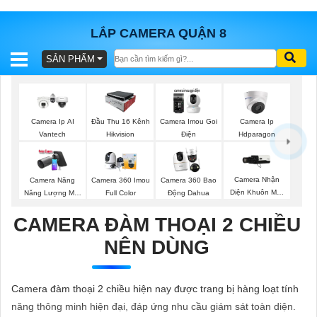
LẮP CAMERA QUẬN 8
SẢN PHẨM
BÁO
GIÁ
TRỌN
GÓI
Camera Ip AI
Đầu Thu 16 Kênh
Camera Imou Goi
Camera Ip
Vantech
Hikvision
Điện
Hdparagon
SẢN
Camera Nhận
Camera Năng
Camera 360 Imou
Camera 360 Bao
Diện Khuôn Mặt
Năng Lượng Mặt
Full Color
Động Dahua
PHẨM
Kbvision
Trời
CAMERA ĐÀM THOẠI 2 CHIỀU
NÊN DÙNG
TƯ
VẤN
Camera đàm thoại 2 chiều hiện nay được trang bị hàng loạt tính
LẮP
năng thông minh hiện đại, đáp ứng nhu cầu giám sát toàn diện.