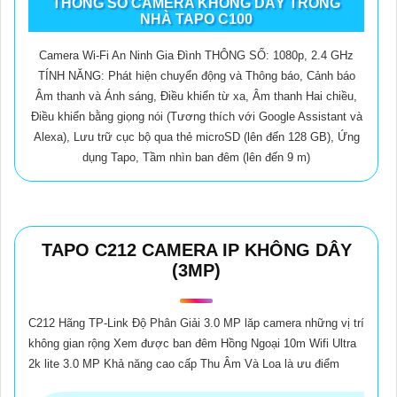
THÔNG SỐ CAMERA KHÔNG DÂY TRONG
NHÀ TAPO C100
Camera Wi-Fi An Ninh Gia Đình THÔNG SỐ: 1080p, 2.4 GHz
TÍNH NĂNG: Phát hiện chuyển động và Thông báo, Cảnh báo
Âm thanh và Ánh sáng, Điều khiển từ xa, Âm thanh Hai chiều,
Điều khiển bằng giọng nói (Tương thích với Google Assistant và
Alexa), Lưu trữ cục bộ qua thẻ microSD (lên đến 128 GB), Ứng
dụng Tapo, Tầm nhìn ban đêm (lên đến 9 m)
TAPO C212 CAMERA IP KHÔNG DÂY
(3MP)
C212 Hãng TP-Link Độ Phân Giải 3.0 MP lăp camera những vị trí
không gian rộng Xem được ban đêm Hồng Ngoại 10m Wifi Ultra
2k lite 3.0 MP Khả năng cao cấp Thu Âm Và Loa là ưu điểm