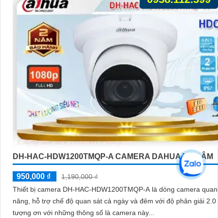
DH-HAC-HDW1200TMQP-A CAMERA DAHUA THU ÂM
950,000 ₫
1,190,000 ₫
Thiết bị camera DH-HAC-HDW1200TMQP-A là dòng camera quan 
năng, hỗ trợ chế độ quan sát cả ngày và đêm với độ phân giải 2.0 M
tượng ơn với những thông số là camera này...