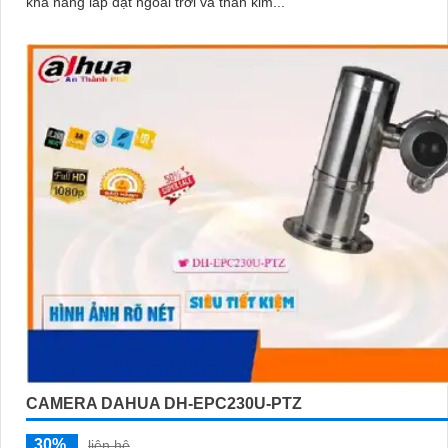
khả năng lắp đặt ngoài trời và thân kim...
CAMERA DAHUA DH-EPC230U-PTZ
30%
liên hệ