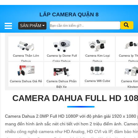
LẮP CAMERA QUẬN 8
SẢN PHẨM
BÁO
GIÁ
TRỌN
GÓI
Camera Thân Lớn
Camera Ip Dome Full
Camera Kim Loại
Camera Ip Th
Dahua
Color Dahua
Dahua
Dahua
SẢN
Camera Wifi Cube
Camera Dahua Giá Rẻ
Camera Dahua Phân
Camera Kim
PHẨM
Biệt Xe
Kbviso
CAMERA DAHUA FULL HD 10
TƯ
Camera Dahua 2.0MP Full HD 1080P với độ phân giải 1920 x 1080 p
VẤN
mang đến hình ảnh sắc nét chi tiết với hơn 2 triệu điểm ảnh. Camer
LẮP
nhiều công nghệ camera như HD Analog, HD CVI và IP, đảm bảo hì