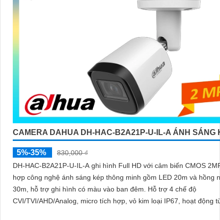
CAMERA DAHUA DH-HAC-B2A21P-U-IL-A ÁNH SÁNG 
5%-35%
830,000 ₫
DH-HAC-B2A21P-U-IL-A ghi hình Full HD với cảm biến CMOS 2MP,
hợp công nghệ ánh sáng kép thông minh gồm LED 20m và hồng n
30m, hỗ trợ ghi hình có màu vào ban đêm. Hỗ trợ 4 chế độ
CVI/TVI/AHD/Analog, micro tích hợp, vỏ kim loại IP67, hoạt động t
đến +60°C