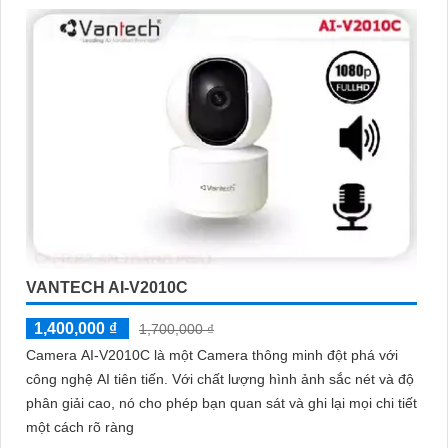
Với cam kết về chất lượng và dịch vụ, camera Vantech Việt Nam
mang lại sự an tâm cho người dùng trong việc giám sát và bảo
vệ tài sản. Đồng thời, giá cả của sản phẩm cũng được đánh giá
là hợp lý, phải chăng.
Nếu bạn cần thêm thông tin chi tiết về sản phẩm hay muốn tư
vấn, hãy liên hệ với đại lý phân phối chính thức của Vantech để
được hỗ trợ tốt nhất.
VANTECH AI-V2010C
1,400,000 ₫
1,700,000 ₫
Camera AI-V2010C là một Camera thông minh đột phá với
công nghệ AI tiên tiến. Với chất lượng hình ảnh sắc nét và độ
phân giải cao, nó cho phép bạn quan sát và ghi lại mọi chi tiết
một cách rõ ràng