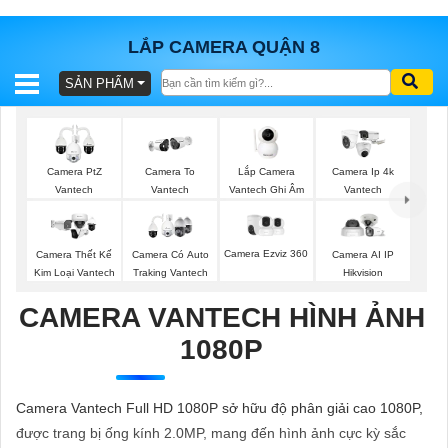
LẮP CAMERA QUẬN 8
SẢN PHẨM
BÁO
GIÁ
TRỌN
GÓI
Lắp Camera
Camera PtZ
Camera To
Camera Ip 4k
Vantech Ghi Âm
Vantech
Vantech
Vantech
SẢN
Camera Ezviz 360
Camera Thết Kế
Camera Có Auto
Camera AI IP
Kim Loại Vantech
Traking Vantech
Hikvision
PHẨM
CAMERA VANTECH HÌNH ẢNH
1080P
TƯ
VẤN
Camera Vantech Full HD 1080P sở hữu độ phân giải cao 1080P,
LẮP
được trang bị ống kính 2.0MP, mang đến hình ảnh cực kỳ sắc