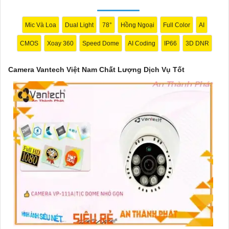
Với cam kết về chất lượng và dịch vụ, camera Vantech Việt Nam
mang lại sự an tâm cho người dùng trong việc giám sát và bảo
Mic Và Loa
Dual Light
78°
Hồng Ngoại
Full Color
AI
vệ tài sản. Đồng thời, giá cả của sản phẩm cũng được đánh giá
CMOS
Xoay 360
Speed Dome
AI Coding
IP66
3D DNR
là hợp lý, phải chăng.
Nếu bạn cần thêm thông tin chi tiết về sản phẩm hay muốn tư
Camera Vantech Việt Nam Chất Lượng Dịch Vụ Tốt
vấn, hãy liên hệ với đại lý phân phối chính thức của Vantech để
được hỗ trợ tốt nhất.