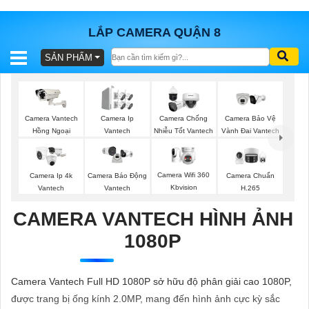
LẮP CAMERA QUẬN 8
SẢN PHẨM
BÁO
GIÁ
TRỌN
GÓI
Camera Vantech
Camera Ip
Camera Chống
Camera Bảo Vệ
Hồng Ngoại
Vantech
Nhiễu Tốt Vantech
Vành Đai Vantech
SẢN
Camera Wifi 360
Camera Ip 4k
Camera Chuẩn
Camera Báo Động
Kbvision
Vantech
H.265
Vantech
PHẨM
CAMERA VANTECH HÌNH ẢNH
1080P
TƯ
VẤN
Camera Vantech Full HD 1080P sở hữu độ phân giải cao 1080P,
LẮP
được trang bị ống kính 2.0MP, mang đến hình ảnh cực kỳ sắc