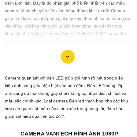
ĐẶT
nét và chi tiết. Đây là độ phân giải phổ biến nhất trên các mẫu
camera Vantech, giúp tiết kiệm băng thông khi lưu trữ. Camera
giúp bạn lựa chọn độ phân giải này kèm theo nhiều tính năng ưu
việt khác. Với khả năng ghi lại các hoạt động và chi tiết trong
PHỤ
khung hình rõ ràng, Camera Vantech Full HD 1080P mang đến
KIỆN
giải pháp giám sát hiệu quả, giúp nhận diện mọi diễn biến trong
CAMERA
khu vực quan sát một cách dễ dàng.
TƯ
Camera quan sát với đèn LED giúp ghi hình rõ nét trong điều
VẤN
Dĩ tử cảm ơn bạn đã yêu câu giới thiệu về camera Vantech Việt
kiện ánh sáng yếu, đặc biệt vào ban đêm. Đèn LED cung cấp
DỊCH
Nam. Camera Vantech là một thương hiệu uy tín trong lĩnh vực
ánh sáng đủ mà không gây chói mắt, giúp nhận diện chi tiết và
VỤ
camera an ninh, cung cấp sản phẩm chất lượng với dịch vụ hậu
màu sắc chính xác. Loại camera Đèn led thích hợp cho các khu
mãi tốt.
vực cần quan sát màu sắc chính xác trong bóng tối, đảm bảo
Camera Vantech Việt Nam được đánh giá có chất lượng tốt, độ
giám sát hiệu quả liên tục 24/7.
phân giải cao, hình ảnh sắc nét. camera Vantech còn được thiết
kế chống nước, chống va đập, phù hợp sử dụng trong nhiều môi
CAMERA VANTECH HÌNH ẢNH 1080P
trường khác nhau.