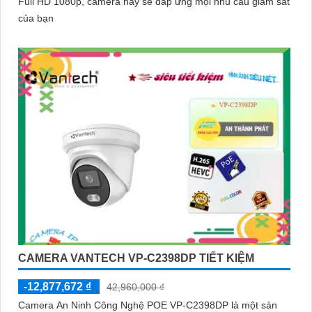
Full HD 1080p, camera này sẽ đáp ứng mọi nhu cầu giám sát
của bạn
CAMERA VANTECH VP-C2398DP TIẾT KIỆM
-12,877,672 ₫
42,960,000 ₫
Camera An Ninh Công Nghệ POE VP-C2398DP là một sản