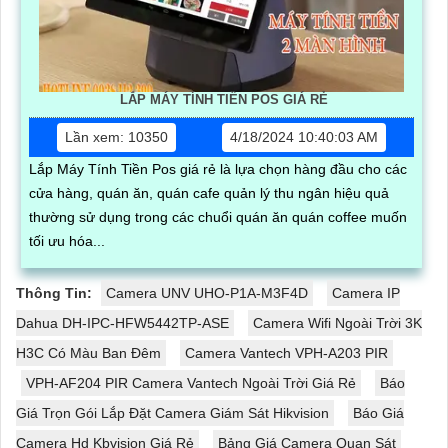
LẮP MÁY TÍNH TIỀN POS GIÁ RẺ
Lần xem: 10350
4/18/2024 10:40:03 AM
Lắp Máy Tính Tiền Pos giá rẻ là lựa chọn hàng đầu cho các
cửa hàng, quán ăn, quán cafe quản lý thu ngân hiệu quả
thường sử dụng trong các chuổi quán ăn quán coffee muốn
tối ưu hóa...
Thông Tin:
Camera UNV UHO-P1A-M3F4D
Camera IP
Dahua DH-IPC-HFW5442TP-ASE
Camera Wifi Ngoài Trời 3K
H3C Có Màu Ban Đêm
Camera Vantech VPH-A203 PIR
VPH-AF204 PIR Camera Vantech Ngoài Trời Giá Rẻ
Báo
Giá Trọn Gói Lắp Đặt Camera Giám Sát Hikvision
Báo Giá
Camera Hd Kbvision Giá Rẻ
Bảng Giá Camera Quan Sát