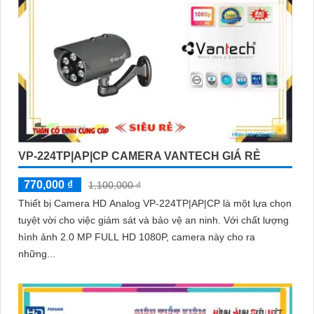
VP-224TP|AP|CP CAMERA VANTECH GIÁ RẺ
770,000 ₫
1,100,000 ₫
Thiết bị Camera HD Analog VP-224TP|AP|CP là một lựa chọn
tuyệt vời cho việc giám sát và bảo vệ an ninh. Với chất lượng
hình ảnh 2.0 MP FULL HD 1080P, camera này cho ra
những...