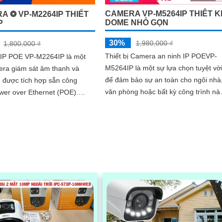
CAMERA VP-M5264IP THIÊT K
A ❂ VP-M2264IP THIẾT
DOME NHỎ GỌN
P
30%
1,980,000 ₫
1,800,000 ₫
Thiết bị Camera an ninh IP POEVP-
IP POE VP-M2264IP là một
M5264IP là một sự lựa chọn tuyệt vờ
era giám sát âm thanh và
để đảm bảo sự an toàn cho ngôi nhà
 được tích hợp sẵn công
văn phòng hoặc bất kỳ công trình nà
wer over Ethernet (POE).
Với công nghệ hình sáng hơn
này được thiết kế để dễ dàng
CMOS,...
à sử...