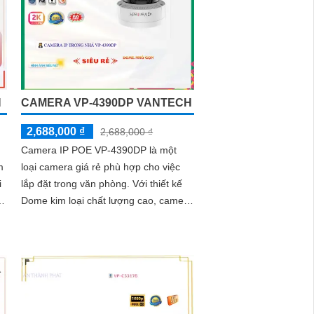
H
CAMERA VP-4390DP VANTECH
2,688,000 ₫
2,688,000 ₫
Camera IP POE VP-4390DP là một
m
loại camera giá rẻ phù hợp cho việc
i
lắp đặt trong văn phòng. Với thiết kế
Dome kim loại chất lượng cao, camera
g
này mang đến cho bạn hình ảnh sắc
nét và chất lượng cao 2