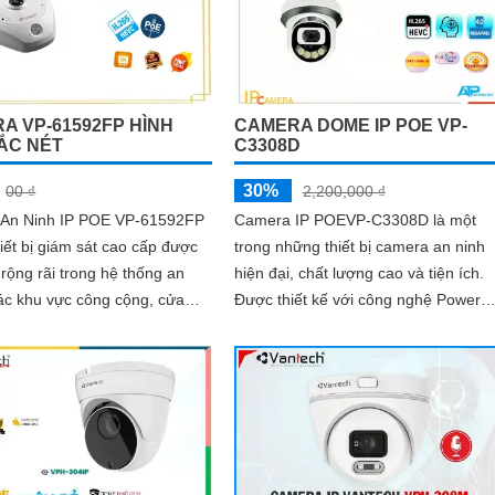
A VP-61592FP HÌNH
CAMERA DOME IP POE VP-
ẮC NÉT
C3308D
30%
00 ₫
2,200,000 ₫
An Ninh IP POE VP-61592FP
Camera IP POEVP-C3308D là một
hiết bị giám sát cao cấp được
trong những thiết bị camera an ninh
rộng rãi trong hệ thống an
hiện đại, chất lượng cao và tiện ích.
ác khu vực công cộng, cửa
Được thiết kế với công nghệ Power
phòng và gia đình. Với độ
over Ethernet (POE), cho phép truyề
i 2MP, chất lượng hình ảnh rõ
dữ...
ắc nét