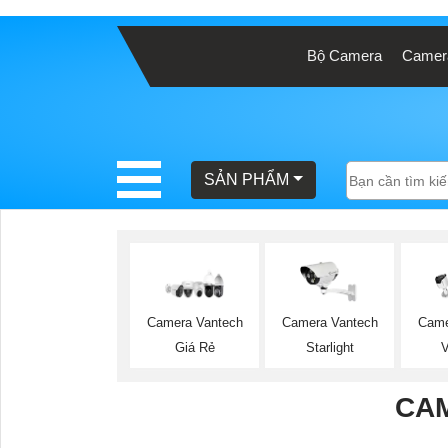
Bộ Camera
Camera
BÁO
GIÁ
TRỌN
GÓI
SẢN PHẨM
SẢN
PHẨM
Camera Vantech
Camera Vantech
Came
Giá Rẻ
Starlight
TƯ
VẤN
CA
LẮP