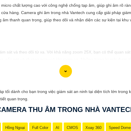
micro chất lượng cao với công nghệ chống tạp âm, giúp ghi âm rõ ràn
à cửa hàng. Camera ghi âm trong nhà Vantech cung cấp giải pháp giám 
âm thanh quan trọng, giúp theo dõi và nhận diện các sự kiện tại khu
 sát và theo dõi từ xa. Với khả năng zoom 25X, bạn có thể quan sát c
sắc nét và rõ ràng ngay cả khi zoom xa. Những trang bị mới được tích
ăng xoay ngang và xoay dọc một cách linh hoạt, giúp bạn quét toàn b
hông minh, Camera Zoom 25X giúp bạn nhận biết và phát hiện sự cố s
p tối dành cho bạn trong việc giám sát an ninh tại diện tích lớn tron
và ứng dụng linh hoạt trong nhiều môi trường khác nhau, từ trong nhà
iết quan trọng.
c quan sát và giám sát từ xa mọi lúc, mọi nơi mà không gặp bất kỳ k
CAMERA THU ÂM TRONG NHÀ VANTEC
Hồng Ngoại
Full Color
AI
CMOS
Xoay 360
Speed Dome