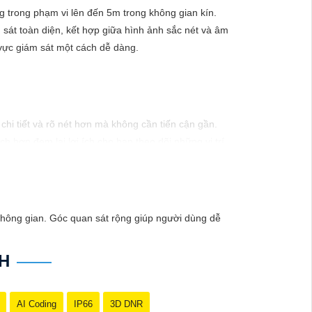
g trong phạm vi lên đến 5m trong không gian kín.
sát toàn diện, kết hợp giữa hình ảnh sắc nét và âm
 vực giám sát một cách dễ dàng.
hi tiết và rõ nét hơn mà không cần tiến cận gần.
 hợp đem lại lợi ích cho bạn theo dõi những vị trí
ộ không gian một cách hoàn toàn tự động.
ớm, từ đó bảo vệ an ninh cho ngôi nhà hoặc doanh
g không gian. Góc quan sát rộng giúp người dùng dễ
 đến ngoài trời.
hó khăn nào.
H
AI Coding
IP66
3D DNR