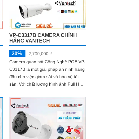
VP-C3317B CAMERA CHÍNH
HÃNG VANTECH
30%
2,700,000 ₫
Camera quan sát Công Nghệ POE VP-
C3317B là một giải pháp an ninh hàng
đầu cho việc giám sát và bảo vệ tài
sản. Với chất lượng hình ảnh Full HD
n
1080p, camera này cung cấp hình ảnh
rõ nét và chi tiết