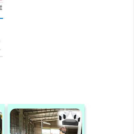
Ế
i
,
o.