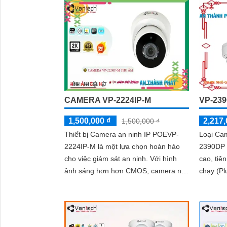
CAMERA VP-2224IP-M
VP-23
1,500,000 ₫
2,217,
1,500,000 ₫
Thiết bị Camera an ninh IP POEVP-
Loại Ca
2224IP-M là một lựa chọn hoàn hảo
2390DP 
cho việc giám sát an ninh. Với hình
cao, tiê
ảnh sáng hơn hơn CMOS, camera này
chạy (Plug and
mang lại khả năng quan sát tốt hơn
2 megapi
trong điều kiện thiếu sáng
hình ảnh