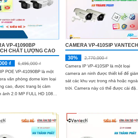
A VP-41090BP
CAMERA VP-410SIP VANTEC
CH CHẤT LƯỢNG CAO
30%
2,770,000 ₫
000 ₫
6,496,000 ₫
Camera IP VP-410SIP là một loại
IP POE VP-41090BP là một
camera an ninh được thiết kế để giá
era văn phòng dome kim loại
sát các khu vực trong nhà hoặc ngoà
ng cao, được trang bị cảm
trời. Camera này có thể được cài đặt
nh ảnh 2.0 MP FULL HD 1080P,
dễ dàng và tích hợp vào các hệ thốn
 hình ảnh sắt nét và chất
giám sát hiện có
ao