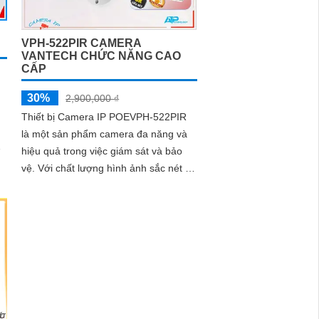
VPH-522PIR CAMERA
VANTECH CHỨC NĂNG CAO
CẤP
30%
2,900,000 ₫
Thiết bị Camera IP POEVPH-522PIR
là một sản phẩm camera đa năng và
hiệu quả trong việc giám sát và bảo
vệ. Với chất lượng hình ảnh sắc nét và
độ phân giải cao, nó mang lại khả
năng quan sát rõ nét ngay cả trong
điều kiện ánh sáng yếu