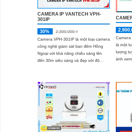
CAMERA IP VANTECH VPH-
CAMER
301IP
2,900,
30%
2,300,000 ₫
Camera 
Camera VPH-301IP là một loại camera
là một l
công nghệ giám sát ban đêm Hồng
lượng tuyệt vời. C
Ngoại với khả năng chiếu sáng lên
ảnh xem
đến 30m siêu sáng và đẹp với độ
quan sá
phân giải FULL HD 1080P. Camera sử
dụng công...