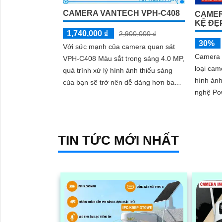
CAMERA VANTECH VPH-C408
CAMER
KỆ ĐẸ
1,740,000 ₫
2,900,000 ₫
30%
Với sức mạnh của camera quan sát
Camera 
VPH-C408 Màu sắt trong sáng 4.0 MP,
loại cam
quá trình xử lý hình ảnh thiếu sáng
hình ảnh
của bạn sẽ trở nên dễ dàng hơn bao
nghệ Po
giờ hết. Điều đáng chú ý là camera...
Camera 
cài đặt v
TIN TỨC MỚI NHẤT