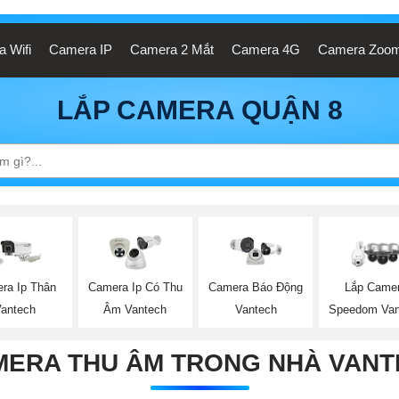
 Wifi
Camera IP
Camera 2 Mắt
Camera 4G
Camera Zoo
LẮP CAMERA QUẬN 8
ra Ip Thân
Camera Ip Có Thu
Lắp Came
Camera Báo Động
Vantech
Âm Vantech
Speedom Van
Vantech
MERA THU ÂM TRONG NHÀ VANT