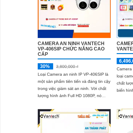
CAMERA AN NINH VANTECH
CAMER
VP-406SIP CHỨC NĂNG CAO
VANTE
CẤP
6,496,
30%
3,800,000 ₫
Camera 
Loại Camera an ninh IP VP-406SIP là
loại cam
một sản phẩm tiên tiến và đáng tin cậy
chất lượ
trong việc giám sát an ninh. Với chất
biến hì
lượng hình ảnh Full HD 1080P, nó
mang lại
cung cấp hình ảnh sắc nét và chi tiết
lượng c