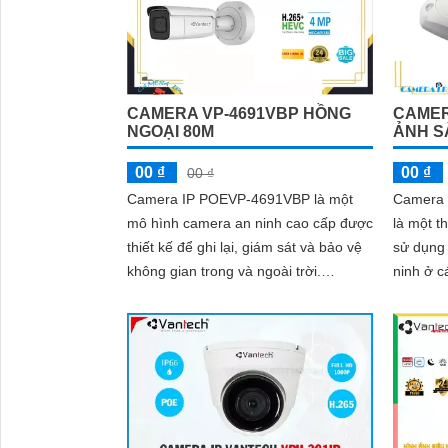
CAMERA VP-4691VBP HỒNG
CAMER
NGOẠI 80M
ẢNH S
00 ₫
00 ₫
00 ₫
Camera IP POEVP-4691VBP là một
Camera 
mô hình camera an ninh cao cấp được
là một t
thiết kế để ghi lại, giám sát và bảo vệ
sử dụng 
không gian trong và ngoài trời.
ninh ở c
Camera này sử dụng công nghệ
hàng, văn 
Power over...
phân giả
nét và s