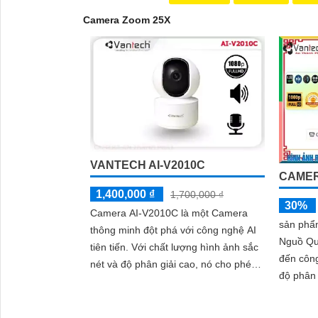
Camera Zoom 25X
VANTECH AI-V2010C
CAMER
1,400,000 ₫
1,700,000 ₫
30%
Camera AI-V2010C là một Camera
sản phẩ
thông minh đột phá với công nghệ AI
Nguồ Q
tiên tiến. Với chất lượng hình ảnh sắc
đến công
nét và độ phân giải cao, nó cho phép
độ phân giải 2
bạn quan sát và ghi lại mọi chi tiết một
'
phép xe
cách rõ ràng
nhờ tích