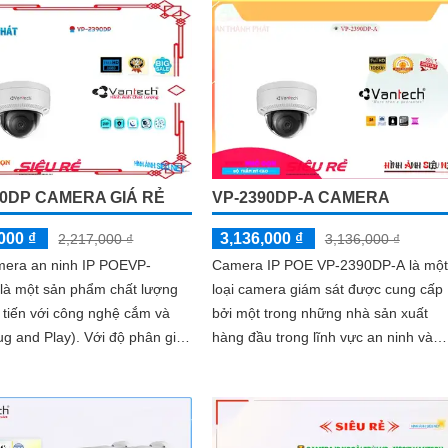
camera này mang đến hình ảnh màu
sắc đẹp hơn và rõ ràng
90DP CAMERA GIÁ RẺ
VP-2390DP-A CAMERA
000 ₫
3,136,000 ₫
2,217,000 ₫
3,136,000 ₫
mera an ninh IP POEVP-
Camera IP POE VP-2390DP-A là một
là một sản phẩm chất lượng
loại camera giám sát được cung cấp
n tiến với công nghệ cắm và
bởi một trong những nhà sản xuất
 Play). Với độ phân giải
hàng đầu trong lĩnh vực an ninh và
xel, camera này mang lại
giám sát - VP Security. Đây là một
 sắc nét và rõ ràng
camera...