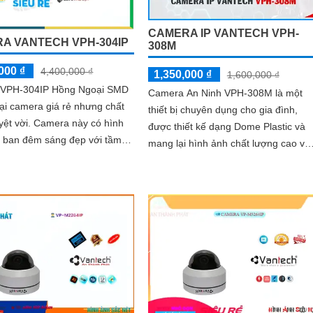
CAMERA IP VANTECH VPH-
A VANTECH VPH-304IP
308M
000 ₫
4,400,000 ₫
1,350,000 ₫
1,600,000 ₫
VPH-304IP Hồng Ngoại SMD
Camera An Ninh VPH-308M là một
oại camera giá rẻ nhưng chất
thiết bị chuyên dụng cho gia đình,
amera này có hình
được thiết kế dạng Dome Plastic và
 ban đêm sáng đẹp với tầm
mang lại hình ảnh chất lượng cao với
t Hồng Ngoại lên đến 50m
độ phân giải 2.0 MP