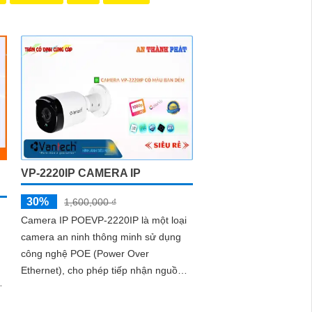
VP-2220IP CAMERA IP
30%
1,600,000 ₫
Camera IP POEVP-2220IP là một loại
camera an ninh thông minh sử dụng
công nghệ POE (Power Over
Ethernet), cho phép tiếp nhận nguồn
điện qua cáp mạng, giúp đơn giản hóa
việc cài...