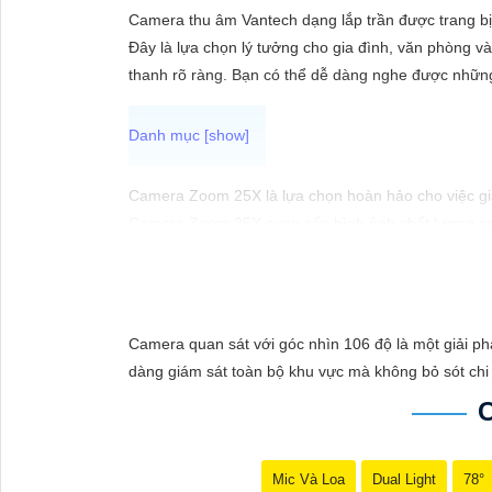
ĐẶT
Camera thu âm Vantech dạng lắp trần được trang bị 
Đây là lựa chọn lý tưởng cho gia đình, văn phòng v
thanh rõ ràng. Bạn có thể dễ dàng nghe được những 
PHỤ
KIỆN
CAMERA
Camera Zoom 25X là lựa chọn hoàn hảo cho việc giám
Camera Zoom 25X cung cấp hình ảnh chất lượng cao, 
xa một cách dễ dàng và chính xác.
TƯ
Với công nghệ tiên tiến, Camera Zoom 25X có khả n
VẤN
Với tính năng cảm biến chuyển động và cảnh báo t
DỊCH
nghiệp của bạn.
Camera quan sát với góc nhìn 106 độ là một giải phá
VỤ
Camera Zoom 25X được thiết kế nhỏ gọn, dễ lắp đặt 
dàng giám sát toàn bộ khu vực mà không bỏ sót chi t
Với Camera Zoom 25X, bạn hoàn toàn yên tâm về việ
Mic Và Loa
Dual Light
78°