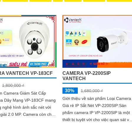
A VANTECH VP-183CF
CAMERA VP-2200SIP
VANTECH
1,800,000 ₫
30%
1,680,000 ₫
m Camera Giám Sát Cấp
Giới thiệu về sản phẩm Loại Camera
ua Dây Mạng VP-183CF mang
Giá rẻ IP Sắt Nét VP-2200SIP:Sản
 nghệ hình ảnh sắc nét với
phẩm camera IP VP-2200SIP là một
.0 MP. Camera còn cho
thiết bị tuyệt vời cho việc quan sát và
m hình ảnh ban đêm rõ nét
giám sát an ninh. Với chip CMOS,
 hợp...