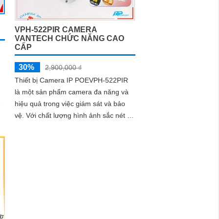
VPH-522PIR CAMERA
VANTECH CHỨC NĂNG CAO
CẤP
30%
2,900,000 ₫
Thiết bị Camera IP POEVPH-522PIR
là một sản phẩm camera đa năng và
hiệu quả trong việc giám sát và bảo
vệ. Với chất lượng hình ảnh sắc nét và
độ phân giải cao, nó mang lại khả
năng quan sát rõ nét ngay cả trong
điều kiện ánh sáng yếu