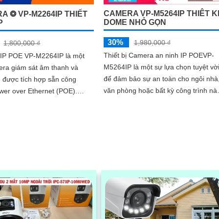
CAMERA VP-M5264IP THIÊT K
A ❂ VP-M2264IP THIẾT
DOME NHỎ GỌN
P
30%
1,980,000 ₫
1,800,000 ₫
Thiết bị Camera an ninh IP POEVP-
IP POE VP-M2264IP là một
M5264IP là một sự lựa chọn tuyệt vờ
era giám sát âm thanh và
để đảm bảo sự an toàn cho ngôi nhà
 được tích hợp sẵn công
văn phòng hoặc bất kỳ công trình nà
wer over Ethernet (POE).
Với công nghệ hình sáng hơn
này được thiết kế để dễ dàng
CMOS,...
à sử...