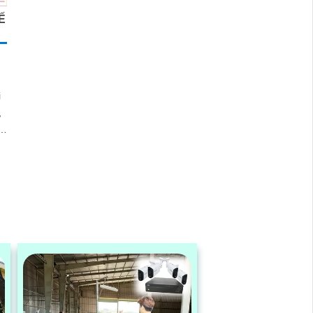
Ế
i
,
o.