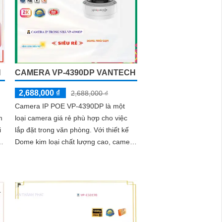
H
CAMERA VP-4390DP VANTECH
2,688,000 ₫
2,688,000 ₫
Camera IP POE VP-4390DP là một
m
loại camera giá rẻ phù hợp cho việc
i
lắp đặt trong văn phòng. Với thiết kế
Dome kim loại chất lượng cao, camera
g
này mang đến cho bạn hình ảnh sắc
nét và chất lượng cao 2