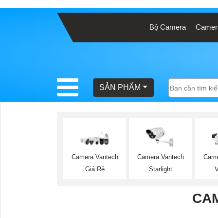
Bộ Camera
Camera
BÁO
GIÁ
TRỌN
GÓI
SẢN PHẨM
SẢN
PHẨM
Camera Vantech
Camera Vantech
Came
Giá Rẻ
Starlight
TƯ
VẤN
CA
LẮP