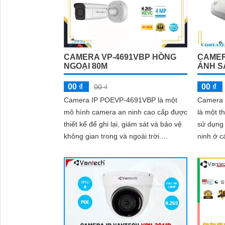
CAMERA VP-4691VBP HỒNG
CAMER
NGOẠI 80M
ẢNH S
00 ₫
00 ₫
00 ₫
Camera IP POEVP-4691VBP là một
Camera 
mô hình camera an ninh cao cấp được
là một t
thiết kế để ghi lại, giám sát và bảo vệ
sử dụng 
không gian trong và ngoài trời.
ninh ở c
Camera này sử dụng công nghệ
hàng, văn 
Power over...
phân giả
nét và s