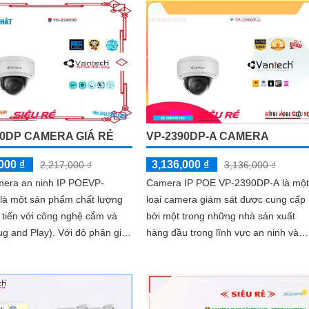
camera này mang đến hình ảnh màu
sắc đẹp hơn và rõ ràng
90DP CAMERA GIÁ RẺ
VP-2390DP-A CAMERA
000 ₫
3,136,000 ₫
2,217,000 ₫
3,136,000 ₫
mera an ninh IP POEVP-
Camera IP POE VP-2390DP-A là một
là một sản phẩm chất lượng
loại camera giám sát được cung cấp
n tiến với công nghệ cắm và
bởi một trong những nhà sản xuất
 Play). Với độ phân giải
hàng đầu trong lĩnh vực an ninh và
xel, camera này mang lại
giám sát - VP Security. Đây là một
 sắc nét và rõ ràng
camera...