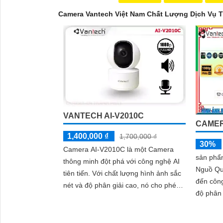
Camera Vantech Việt Nam Chất Lượng Dịch Vụ T
VANTECH AI-V2010C
CAMER
1,400,000 ₫
1,700,000 ₫
30%
Camera AI-V2010C là một Camera
sản phẩ
thông minh đột phá với công nghệ AI
Nguồ Q
tiên tiến. Với chất lượng hình ảnh sắc
đến công
nét và độ phân giải cao, nó cho phép
'
độ phân giải 2
bạn quan sát và ghi lại mọi chi tiết một
phép xe
cách rõ ràng
nhờ tích