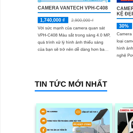
CAMERA VANTECH VPH-C408
CAMER
KỆ ĐẸ
1,740,000 ₫
2,900,000 ₫
30%
Với sức mạnh của camera quan sát
Camera 
VPH-C408 Màu sắt trong sáng 4.0 MP,
loại cam
quá trình xử lý hình ảnh thiếu sáng
hình ảnh
của bạn sẽ trở nên dễ dàng hơn bao
nghệ Po
giờ hết. Điều đáng chú ý là camera...
Camera 
cài đặt v
TIN TỨC MỚI NHẤT