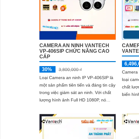
CAMERA AN NINH VANTECH
CAMER
VP-406SIP CHỨC NĂNG CAO
VANTE
CẤP
6,496,
30%
3,800,000 ₫
Camera 
Loại Camera an ninh IP VP-406SIP là
loại cam
một sản phẩm tiên tiến và đáng tin cậy
chất lượ
trong việc giám sát an ninh. Với chất
biến hì
lượng hình ảnh Full HD 1080P, nó
mang lại
cung cấp hình ảnh sắc nét và chi tiết
lượng c