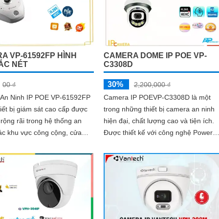
A VP-61592FP HÌNH
CAMERA DOME IP POE VP-
ẮC NÉT
C3308D
30%
00 ₫
2,200,000 ₫
An Ninh IP POE VP-61592FP
Camera IP POEVP-C3308D là một
hiết bị giám sát cao cấp được
trong những thiết bị camera an ninh
rộng rãi trong hệ thống an
hiện đại, chất lượng cao và tiện ích.
ác khu vực công cộng, cửa
Được thiết kế với công nghệ Power
phòng và gia đình. Với độ
over Ethernet (POE), cho phép truyề
i 2MP, chất lượng hình ảnh rõ
dữ...
ắc nét