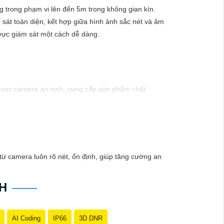
g trong phạm vi lên đến 5m trong không gian kín.
sát toàn diện, kết hợp giữa hình ảnh sắc nét và âm
 vực giám sát một cách dễ dàng.
h vực camera an ninh, cung cấp sản phẩm chất
 thiết kế chống nước, chống va đập, phù hợp sử
 bảo vệ tài sản. Đồng thời, giá cả của sản phẩm
ừ camera luôn rõ nét, ổn định, giúp tăng cường an
để được hỗ trợ tốt nhất.
H
AI Coding
IP66
3D DNR