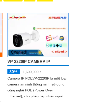
VP-2220IP CAMERA IP
30%
1,600,000 ₫
Camera IP POEVP-2220IP là một loại
camera an ninh thông minh sử dụng
công nghệ POE (Power Over
Ethernet), cho phép tiếp nhận nguồn
điện qua cáp mạng, giúp đơn giản hóa
việc cài...