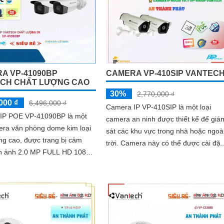
A VP-41090BP
CAMERA VP-410SIP VANTEC
CH CHẤT LƯỢNG CAO
30%
2,770,000 ₫
000 ₫
6,496,000 ₫
Camera IP VP-410SIP là một loại
IP POE VP-41090BP là một
camera an ninh được thiết kế để giá
era văn phòng dome kim loại
sát các khu vực trong nhà hoặc ngoà
ng cao, được trang bị cảm
trời. Camera này có thể được cài đặt
nh ảnh 2.0 MP FULL HD 1080P,
dễ dàng và tích hợp vào các hệ thốn
 hình ảnh sắt nét và chất
giám sát hiện có
ao