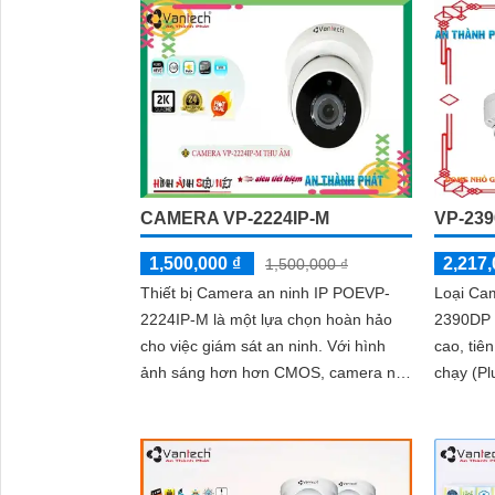
CAMERA VP-2224IP-M
VP-23
1,500,000 ₫
2,217,
1,500,000 ₫
Thiết bị Camera an ninh IP POEVP-
Loại Ca
2224IP-M là một lựa chọn hoàn hảo
2390DP 
cho việc giám sát an ninh. Với hình
cao, tiê
ảnh sáng hơn hơn CMOS, camera này
chạy (Plug and
mang lại khả năng quan sát tốt hơn
2 megapi
trong điều kiện thiếu sáng
hình ảnh