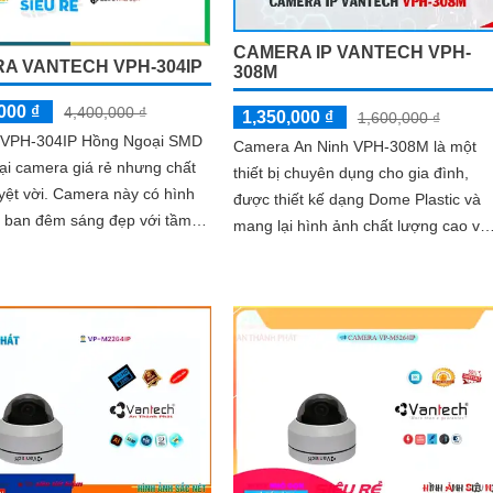
CAMERA IP VANTECH VPH-
A VANTECH VPH-304IP
308M
000 ₫
4,400,000 ₫
1,350,000 ₫
1,600,000 ₫
VPH-304IP Hồng Ngoại SMD
Camera An Ninh VPH-308M là một
oại camera giá rẻ nhưng chất
thiết bị chuyên dụng cho gia đình,
amera này có hình
được thiết kế dạng Dome Plastic và
 ban đêm sáng đẹp với tầm
mang lại hình ảnh chất lượng cao với
t Hồng Ngoại lên đến 50m
độ phân giải 2.0 MP