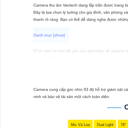
ĐẶT
Camera thu âm Vantech dạng lắp trần được trang bị 
Đây là lựa chọn lý tưởng cho gia đình, văn phòng v
thanh rõ ràng. Bạn có thể dễ dàng nghe được những 
PHỤ
KIỆN
CAMERA
Dĩ tử cảm ơn bạn đã yêu câu giới thiệu về camera 
lượng với dịch vụ hậu mãi tốt.
Camera Vantech Việt Nam được đánh giá có chất lượ
TƯ
dụng trong nhiều môi trường khác nhau.
VẤN
Với cam kết về chất lượng và dịch vụ, camera Vante
DỊCH
cũng được đánh giá là hợp lý, phải chăng.
Camera cung cấp góc nhìn 93 độ hỗ trợ giám sát cá
VỤ
Nếu bạn cần thêm thông tin chi tiết về sản phẩm hay
ninh và bảo vệ tài sản một cách toàn diện.
Mic Và Loa
Dual Light
78°