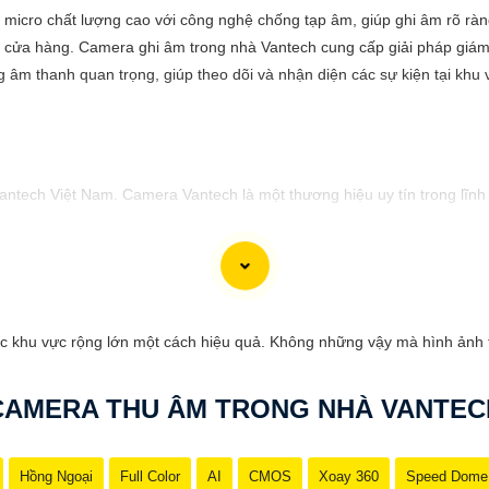
micro chất lượng cao với công nghệ chống tạp âm, giúp ghi âm rõ ràn
à cửa hàng. Camera ghi âm trong nhà Vantech cung cấp giải pháp giám 
âm thanh quan trọng, giúp theo dõi và nhận diện các sự kiện tại khu
Vantech Việt Nam. Camera Vantech là một thương hiệu uy tín trong lĩn
ng tốt, độ phân giải cao, hình ảnh sắc nét. camera Vantech còn được
ch Việt Nam mang lại sự an tâm cho người dùng trong việc giám sát và
c khu vực rộng lớn một cách hiệu quả. Không những vậy mà hình ảnh t
 muốn tư vấn, hãy liên hệ với đại lý phân phối chính thức của Vantech 
CAMERA THU ÂM TRONG NHÀ VANTEC
Hồng Ngoại
Full Color
AI
CMOS
Xoay 360
Speed Dome