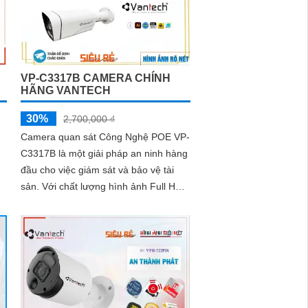
VP-C3317B CAMERA CHÍNH
HÃNG VANTECH
30%
2,700,000 ₫
Camera quan sát Công Nghệ POE VP-
C3317B là một giải pháp an ninh hàng
đầu cho việc giám sát và bảo vệ tài
sản. Với chất lượng hình ảnh Full HD
n
1080p, camera này cung cấp hình ảnh
rõ nét và chi tiết