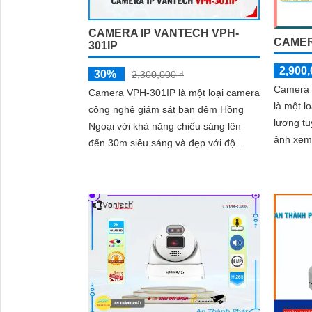
CAMERA IP VANTECH VPH-
CAMER
301IP
2,900,
30%
2,300,000 ₫
Camera 
Camera VPH-301IP là một loại camera
là một l
công nghệ giám sát ban đêm Hồng
lượng tuyệt vời. C
Ngoại với khả năng chiếu sáng lên
ảnh xem
đến 30m siêu sáng và đẹp với độ
quan sá
phân giải FULL HD 1080P. Camera sử
dụng công...