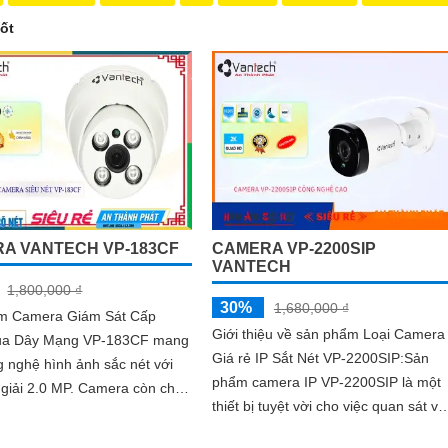
ốt
A VANTECH VP-183CF
CAMERA VP-2200SIP
VANTECH
1,800,000 ₫
30%
1,680,000 ₫
m Camera Giám Sát Cấp
Giới thiệu về sản phẩm Loại Camera
ua Dây Mạng VP-183CF mang
Giá rẻ IP Sắt Nét VP-2200SIP:Sản
 nghệ hình ảnh sắc nét với
phẩm camera IP VP-2200SIP là một
.0 MP. Camera còn cho
thiết bị tuyệt vời cho việc quan sát và
m hình ảnh ban đêm rõ nét
giám sát an ninh. Với chip CMOS,
 hợp...