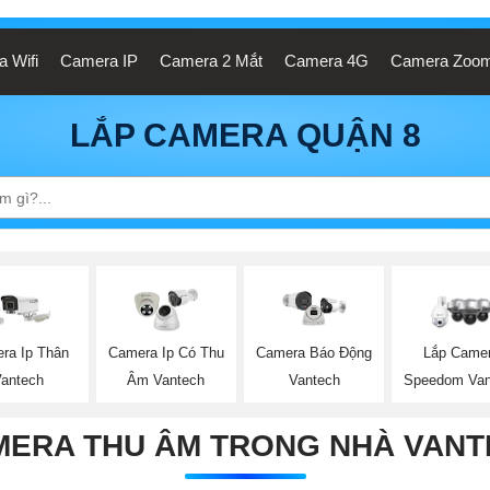
 Wifi
Camera IP
Camera 2 Mắt
Camera 4G
Camera Zoo
LẮP CAMERA QUẬN 8
ra Ip Thân
Camera Ip Có Thu
Lắp Came
Camera Báo Động
Vantech
Âm Vantech
Speedom Van
Vantech
MERA THU ÂM TRONG NHÀ VANT