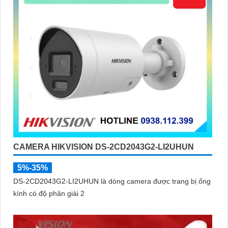
CAMERA HIKVISION DS-2CD2043G2-LI2UHUN
5%-35%
DS-2CD2043G2-LI2UHUN là dòng camera được trang bị ống
kính có độ phân giải 2