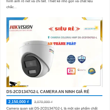
hình ảnh rõ nét và chi tiết. Thiết kế nhỏ gọn và chất liệu
chắc...
DS-2CD1347G2-L CAMERA AN NINH GIÁ RẺ
2,150,000 ₫
3,070,000 ₫
Camera quan sát DS-2CD1347G2-L là một sản phẩm chất