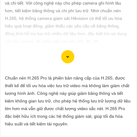
ĐẶT
và chi tiết. Với công nghệ này cho phép camera ghi hình lâu
hơn, tiết kiệm băng thông và chi phí lưu trữ. Nhờ chuẩn nén
H.265, hệ thống camera giám sát Hikvision có thể tối ưu hóa
hiệu quả hoạt động, giảm thiểu các yêu cầu về băng thông,
PHỤ
đồng thời hỗ trợ lưu trữ nhiều dữ liệu hơn, đặc biệt khi sử dụng
KIỆN
với các camera độ phân giải cao như 2K, 3K, 4K.
CAMERA
TƯ
Chắc chắn! Dưới đây là cách bạn có thể viết một bài viết giới
Chuẩn nén H.265 Pro là phiên bản nâng cấp của H.265, được
VẤN
thiệu sản phẩm về việc lắp Camera Hikvision giá rẻ với hình ảnh
thiết kế để tối ưu hóa việc lưu trữ video mà không làm giảm chất
DỊCH
chất lượng sắc nét:
lượng hình ảnh. Công nghệ này giúp giảm băng thông và tiết
VỤ
kiệm không gian lưu trữ, cho phép hệ thống lưu trữ lượng dữ liệu
Lắp Camera Hikvision - Giải pháp an ninh hoàn hảo
lớn hơn mà vẫn giữ được chất lượng video sắc nét. H.265 Pro
Bạn đang tìm kiếm giải pháp an ninh hiệu quả và chi phí phải
đặc biệt hữu ích trong các hệ thống giám sát, giúp tối đa hóa
chăng cho ngôi nhà hoặc doanh nghiệp của mình? Hãy cân
hiệu suất và tiết kiệm tài nguyên.
nhắc lắp đặt Camera Hikvision, giải pháp hàng đầu trong lĩnh
vực an ninh và giám sát. Với chất lượng hình ảnh sắc nét và giá