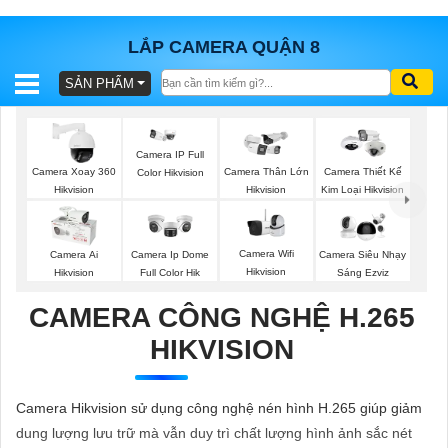
LẮP CAMERA QUẬN 8
SẢN PHẨM
BÁO
GIÁ
TRỌN
Camera IP Full
GÓI
Camera Xoay 360
Camera Thân Lớn
Camera Thiết Kế
Color Hikvision
Hikvision
Hikvision
Kim Loại Hikvision
SẢN
Camera Wifi
Camera Ai
Camera Ip Dome
Camera Siêu Nhạy
Hikvision
Hikvision
Full Color Hik
Sáng Ezviz
PHẨM
CAMERA CÔNG NGHỆ H.265
HIKVISION
TƯ
VẤN
Camera Hikvision sử dụng công nghệ nén hình H.265 giúp giảm
LẮP
dung lượng lưu trữ mà vẫn duy trì chất lượng hình ảnh sắc nét