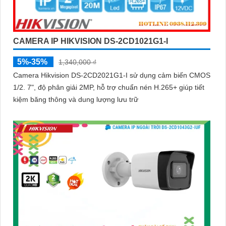
ngôi nhà hoặc doanh nghiệp của bạn, mà còn là lựa chọn thông
minh với giá cả phải chăng và hình ảnh chất lượng sắc nét. Hãy
đầu tư vào an ninh và yên tâm hơn với Camera Hikvision!
CAMERA IP HIKVISION DS-2CD1021G1-I
5%-35%
1,340,000 ₫
Hy vọng rằng bài viết giới thiệu trên sẽ giúp bạn thu hút được
khách hàng quan tâm đến sản phẩm Camera Hikvision giá rẻ và
Camera Hikvision DS-2CD2021G1-I sử dụng cảm biến CMOS
1/2. 7", độ phân giải 2MP, hỗ trợ chuẩn nén H.265+ giúp tiết
chất lượng.
kiệm băng thông và dung lượng lưu trữ