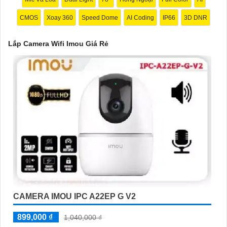
4:
Tính năng lưu trữ (Storage): Lựa chọn camera có tính năng
CMOS
Xoay 360
Speed Dome
AI Coding
IP66
3D DNR
lưu trữ video trực tiếp trên thẻ nhớ hoặc trên đám mây để dễ
dàng xem lại hoặc chia sẻ video.
Lắp Camera Wifi Imou Giá Rẻ
✔️
5:
Ứng dụng di động (Mobile App): Chọn camera có ứng dụng
di động tương thích với hệ điều hành của bạn để có thể xem
camera từ xa mọi lúc, mọi nơi.
Hy vọng những lời khuyên trên sẽ giúp bạn lựa chọn được một
chiếc Camera Wifi Imou Giá Rẻ hoàn hảo!
CAMERA IMOU IPC A22EP G V2
899,000 ₫
1,040,000 ₫
'