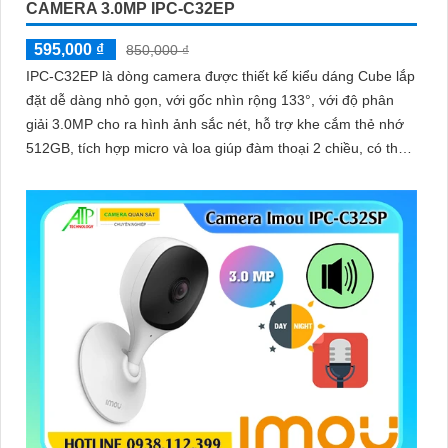
CAMERA 3.0MP IPC-C32EP
595,000 ₫
850,000 ₫
IPC-C32EP là dòng camera được thiết kế kiểu dáng Cube lắp
đặt dễ dàng nhỏ gọn, với gốc nhìn rộng 133°, với độ phân
giải 3.0MP cho ra hình ảnh sắc nét, hỗ trợ khe cắm thẻ nhớ
512GB, tích hợp micro và loa giúp đàm thoại 2 chiều, có thể
kết nối wifi 6, chuẩn tương thích Onvif