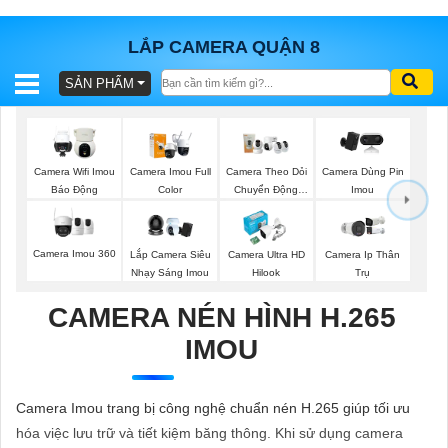
LẮP CAMERA QUẬN 8
SẢN PHẨM
BÁO
GIÁ
TRỌN
GÓI
Camera Wifi Imou
Camera Imou Full
Camera Theo Dỏi
Camera Dùng Pin
Báo Động
Color
Chuyển Động
Imou
Imou
SẢN
Camera Imou 360
Lắp Camera Siêu
Camera Ultra HD
Camera Ip Thân
Nhạy Sáng Imou
Hilook
Trụ
PHẨM
CAMERA NÉN HÌNH H.265
IMOU
TƯ
VẤN
Camera Imou trang bị công nghệ chuẩn nén H.265 giúp tối ưu
LẮP
hóa việc lưu trữ và tiết kiệm băng thông. Khi sử dụng camera