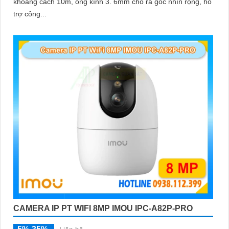
khoảng cách 10m, ống kính 3. 6mm cho ra gốc nhìn rộng, hỗ
trợ công...
CAMERA IP PT WIFI 8MP IMOU IPC-A82P-PRO