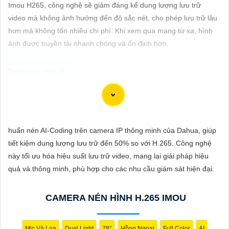
ĐẶT
Imou H265, công nghệ sẽ giảm đáng kể dung lượng lưu trữ
video mà không ảnh hưởng đến độ sắc nét, cho phép lưu trữ lâu
hơn mà không tốn nhiều chi phí. Khi xem qua mạng từ xa, hình
ảnh được truyền tải nhanh chóng và ổn định hơn.
PHỤ
KIỆN
CAMERA
Dĩ nhiên, dưới đây là 5 lời khuyên để chọn lựa một chiếc
Camera Wifi Imou Giá Rẻ hoàn hảo:
TƯ
📹 Camera Chính Hãng
1:
Độ phân giải (Resolution): Chọn một
huẩn nén AI-Coding trên camera IP thông minh của Dahua, giúp
VẤN
camera có độ phân giải cao như 1080p để tin tưởng hình ảnh rõ
tiết kiệm dung lượng lưu trữ đến 50% so với H.265. Công nghệ
DỊCH
nét và chất lượng video tốt.
này tối ưu hóa hiệu suất lưu trữ video, mang lại giải pháp hiệu
VỤ
🌟
2:
Chức năng cảm biến chuyển động (Motion Sensor): Đảm
quả và thông minh, phù hợp cho các nhu cầu giám sát hiện đại.
bảo camera có tính năng cảm biến chuyển động để báo động
khi có hoạt động đột ngột trong khu vực quan sát.
CAMERA NÉN HÌNH H.265 IMOU
⫸
3:
Tích hợp hồng ngoại (Night Vision): Chọn camera có tích
hợp hồng ngoại để quan sát ban đêm một cách rõ ràng và chi
tiết.
Mic Và Loa
Dual Light
78°
Hồng Ngoại
Full Color
AI