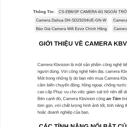
Thông Tin:
CS-EB8/SP CAMERA 4G NGOÀI TRỜ
Camera Dahua DH-SD29204UE-GN-W
Camera
Báo Giá Camera Wifi Ezviz Chính Hãng
Camera
GIỚI THIỆU VỀ CAMERA KBV
Camera Kbvision là một sản phẩm công nghệ tiên
người dùng. Với công nghệ hiện đại, camera Kbvi
Một trong những lý do bạn nên mua Camera Kbvis
cảm biến chuyển động, hồng ngoại, chống nước, 
cao cấp Phục vụ cho việc giám sát trở nên dễ dà
Bên cạnh đó, Camera Kbvision cũng
an Tâm
tí
tóm gọn, với chất lượng hình ảnh tốt, tính năng
hoặc doanh nghiệp của bạn.
CÁC TÍNH NĂNG NỔI BẬT C