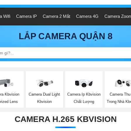
 Wifi
Camera IP
Camera 2 Mắt
Camera 4G
Camera Zoo
LẮP CAMERA QUẬN 8
ra Kbvision
Camera Dual Light
Camera Ip Kbvision
Camera Thu
rized Lens
Kbvision
Chất Lượng
Trong Nhà Kbv
CAMERA H.265 KBVISION