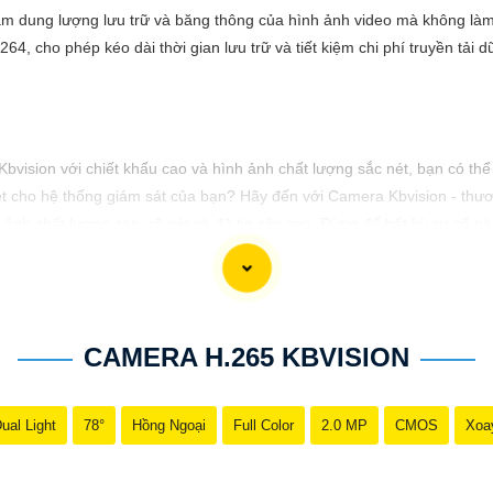
m dung lượng lưu trữ và băng thông của hình ảnh video mà không là
4, cho phép kéo dài thời gian lưu trữ và tiết kiệm chi phí truyền tải dữ
 Kbvision với chiết khấu cao và hình ảnh chất lượng sắc nét, bạn có t
t cho hệ thống giám sát của bạn? Hãy đến với Camera Kbvision - thươn
nh chất lượng cao, rõ nét và độ tin cậy cao. Đừng để bất kỳ sự cố n
gia đình và tài sản của bạn ngay hôm nay!"
 phù hợp với nhu cầu cụ thể của bạn. Chúc bạn thành công!
CAMERA H.265 KBVISION
ual Light
78°
Hồng Ngoại
Full Color
2.0 MP
CMOS
Xoa