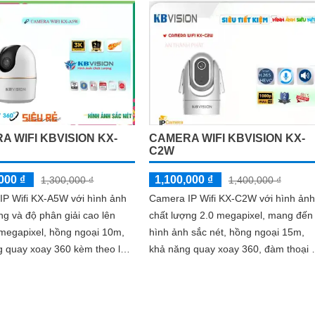
A WIFI KBVISION KX-
CAMERA WIFI KBVISION KX-
C2W
000 ₫
1,100,000 ₫
1,300,000 ₫
1,400,000 ₫
IP Wifi KX-A5W với hình ảnh
Camera IP Wifi KX-C2W với hình ảnh
ng và độ phân giải cao lên
chất lượng 2.0 megapixel, mang đến
megapixel, hồng ngoại 10m,
hình ảnh sắc nét, hồng ngoại 15m,
g quay xoay 360 kèm theo loa
khả năng quay xoay 360, đàm thoại 
àm thoại 2 chiều
chiều, phát hiện chuyển động. .