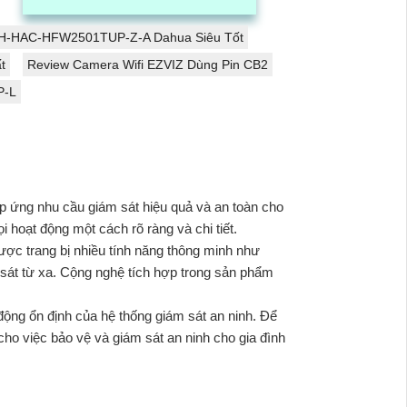
giải cao giúp hình ảnh rõ nét và sắc
nét
H-HAC-HFW2501TUP-Z-A Dahua Siêu Tốt
t
Review Camera Wifi EZVIZ Dùng Pin CB2
P-L
áp ứng nhu cầu giám sát hiệu quả và an toàn cho
 hoạt động một cách rõ ràng và chi tiết.
ợc trang bị nhiều tính năng thông minh như
 sát từ xa. Cộng nghệ tích hợp trong sản phẩm
động ổn định của hệ thống giám sát an ninh. Để
cho việc bảo vệ và giám sát an ninh cho gia đình