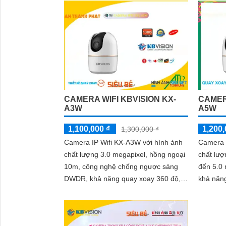
CAMERA WIFI KBVISION KX-
CAMER
A3W
A5W
1,100,000 ₫
1,200,
1,300,000 ₫
Camera IP Wifi KX-A3W với hình ảnh
Camera 
chất lượng 3.0 megapixel, hồng ngoại
chất lượ
10m, công nghệ chống ngược sáng
đến 5.0 
DWDR, khả năng quay xoay 360 độ,
khả năn
được trang bị microphone và loa
và mic đ