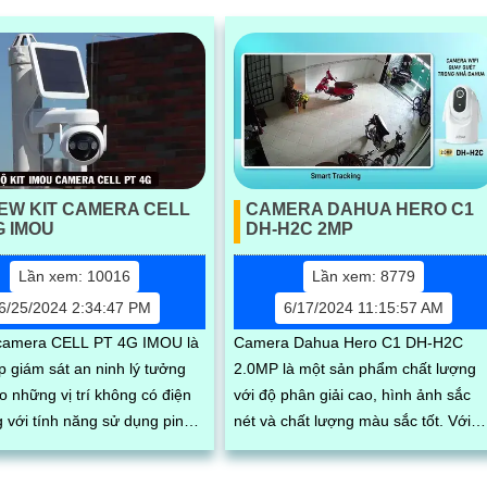
EW KIT CAMERA CELL
CAMERA DAHUA HERO C1
G IMOU
DH-H2C 2MP
Lần xem: 10016
Lần xem: 8779
6/25/2024 2:34:47 PM
6/17/2024 11:15:57 AM
camera CELL PT 4G IMOU là
Camera Dahua Hero C1 DH-H2C
p giám sát an ninh lý tưởng
2.0MP là một sản phẩm chất lượng
o những vị trí không có điện
với độ phân giải cao, hình ảnh sắc
 với tính năng sử dụng pin
nét và chất lượng màu sắc tốt. Với
g mặt trời và sim 4G. Ngoài
thiết kế nhỏ gọn, dễ lắp đặt và linh
hoạt giá...