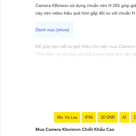
ĐẶT
Camera KBvision sử dụng chuẩn nén H.265 giúp giả
này nén video hiệu quả hơn gấp đôi so với chuẩn H.26
PHỤ
KIỆN
CAMERA
Để giúp bạn viết tư giới thiệu cho việc mua Camera
"Tìm kiếm sự an toàn và chất lượng hình ảnh sắc né
hàng đầu, Camera Kbvision mang đến cho bạn hình ả
Hãy đầu tư vào Camera Kbvision và yên tâm bảo vệ 
TƯ
Bạn có thể điều chỉnh và thêm vào nội dung trên để
VẤN
DỊCH
VỤ
Mic Và Loa
IP66
3D DNR
AI
D
Mua Camera Kbvision Chiết Khấu Cao