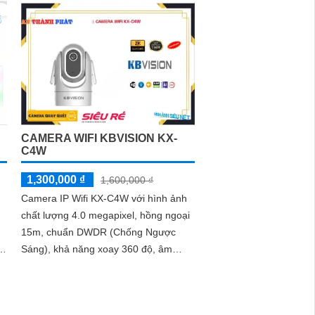
CAMERA WIFI KBVISION KX-
C4W
1,300,000 ₫
1,600,000 ₫
Camera IP Wifi KX-C4W với hình ảnh
chất lượng 4.0 megapixel, hồng ngoại
15m, chuẩn DWDR (Chống Ngược
2
Sáng), khả năng xoay 360 độ, âm
thanh và loa. Ưu điểm lớn nhất của
camera...