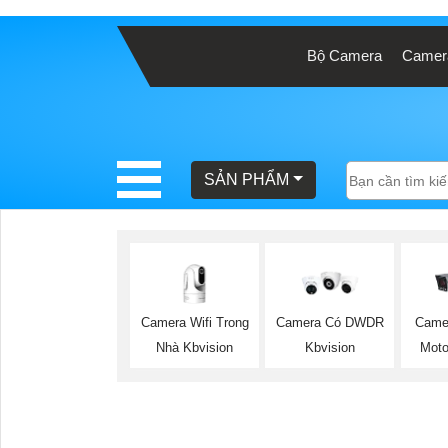
Bộ Camera
Camera
BÁO
GIÁ
TRỌN
GÓI
SẢN PHẨM
SẢN
PHẨM
Camera Wifi Trong
Camera Có DWDR
Came
Nhà Kbvision
Kbvision
Moto
TƯ
VẤN
LẮP