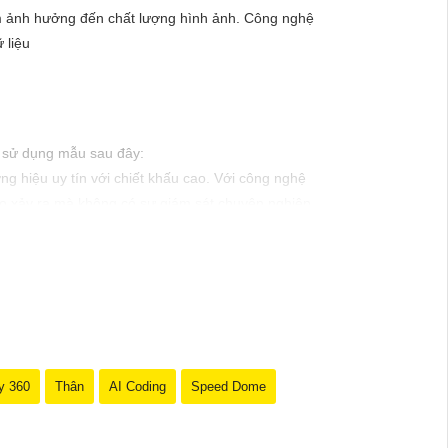
m ảnh hưởng đến chất lượng hình ảnh. Công nghệ
 liệu
hể sử dụng mẫu sau đây:
g hiệu uy tín với chiết khấu cao. Với công nghệ
ào xảy ra mà không có sự giám sát chuyên nghiệp.
y 360
Thân
AI Coding
Speed Dome