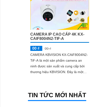
'
CAMERA IP CAO CẤP 4K KX-
CAIF8004N2-TIF-A
00 ₫
00 ₫
CAMERA KBVISION KX-CAiF8004N2-
TiF-A là một sản phẩm camera an
ninh được sản xuất và cung cấp bởi
thương hiệu KBVISION. Đây là một
loại camera IP có độ phân giải cao lên
đến 8
TIN TỨC MỚI NHẤT