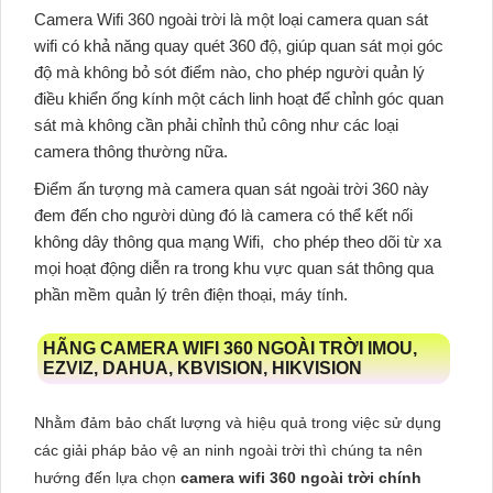
Camera Wifi 360 ngoài trời
là một loại camera quan sát
wifi có khả năng quay quét 360 độ, giúp quan sát mọi góc
độ mà không bỏ sót điểm nào, cho phép người quản lý
điều khiển ống kính một cách linh hoạt để chỉnh góc quan
sát mà không cần phải chỉnh thủ công như các loại
camera thông thường nữa.
Điểm ấn tượng mà
camera quan sát ngoài trời 360
này
đem đến cho người dùng đó là camera có thể kết nối
không dây thông qua mạng Wifi, cho phép theo dõi từ xa
mọi hoạt động diễn ra trong khu vực quan sát thông qua
phần mềm quản lý trên điện thoại, máy tính.
HÃNG CAMERA WIFI 360 NGOÀI TRỜI IMOU,
EZVIZ, DAHUA, KBVISION, HIKVISION
Nhằm đảm bảo chất lượng và hiệu quả trong việc sử dụng
các giải pháp bảo vệ an ninh ngoài trời thì chúng ta nên
hướng đến lựa chọn
camera wifi 360 ngoài trời chính