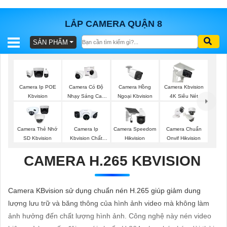
LẮP CAMERA QUẬN 8
SẢN PHẨM
BÁO
GIÁ
TRỌN
GÓI
Camera Ip POE
Camera Có Độ
Camera Hồng
Camera Kbvision
Kbvision
Nhạy Sáng Cao
Ngoại Kbvision
4K Siêu Nét
Kbvision
SẢN
Camera Thẻ Nhớ
Camera Ip
Camera Speedom
Camera Chuẩn
SD Kbvision
Kbvision Chất
Hikvision
Onvif Hikvision
PHẨM
Lượng
CAMERA H.265 KBVISION
TƯ
Camera KBvision sử dụng chuẩn nén H.265 giúp giảm dung
VẤN
lượng lưu trữ và băng thông của hình ảnh video mà không làm
LẮP
ảnh hưởng đến chất lượng hình ảnh. Công nghệ này nén video