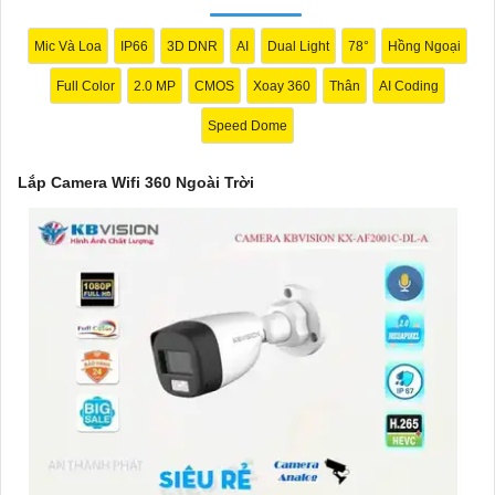
Mic Và Loa
IP66
3D DNR
AI
Dual Light
78°
Hồng Ngoại
Full Color
2.0 MP
CMOS
Xoay 360
Thân
AI Coding
Speed Dome
Lắp Camera Wifi 360 Ngoài Trời
'