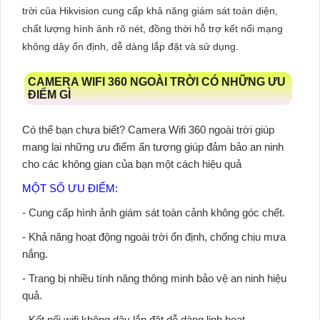
trời của Hikvision cung cấp khả năng giám sát toàn diện,
chất lượng hình ảnh rõ nét, đồng thời hỗ trợ kết nối mạng
không dây ổn định, dễ dàng lắp đặt và sử dụng.
CAMERA WIFI 360 NGOÀI TRỜI CÓ NHỮNG ƯU
ĐIỂM GÌ
Có thể bạn chưa biết?
Camera Wifi 360 ngoài trời
giúp
mang lại những ưu điểm ấn tượng giúp đảm bảo an ninh
cho các không gian của bạn một cách hiệu quả
MỘT SỐ ƯU ĐIỂM:
- Cung cấp hình ảnh giám sát toàn cảnh không góc chết.
- Khả năng hoạt động ngoài trời ổn định, chống chịu mưa
nắng.
- Trang bị nhiều tính năng thông minh bảo vệ an ninh hiệu
quả.
- Kết nối wifi không dây lắp đặt dễ dàng linh hoạt