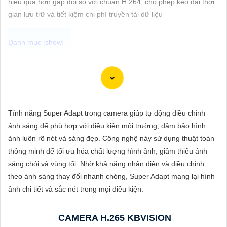
hiệu quả hơn gấp đôi so với chuẩn H.264, cho phép kéo dài thời
ĐẶT
gian lưu trữ và tiết kiệm chi phí truyền tải dữ liệu
PHỤ
KIỆN
Camera Wifi 360 Ngoài Trời là một option vô cùng tốt giúp đảm
CAMERA
an ninh cho không gian của bạn một cách hiệu quả, đặc biệt là
các khu vực ngoài trời. Camera với khả năng xoay 360 độ cho
góc nhìn toàn cảnh giúp bạn theo dõi mọi hoạt động xảy ra tại
Tính năng Super Adapt trong camera giúp tự động điều chỉnh
TƯ
khu vực giám sát dễ dàng với các chi tiết trong khung hình sẽ
ánh sáng để phù hợp với điều kiện môi trường, đảm bảo hình
VẤN
được thể hiện rõ ràng.
ảnh luôn rõ nét và sáng đẹp. Công nghệ này sử dụng thuật toán
DỊCH
thông minh để tối ưu hóa chất lượng hình ảnh, giảm thiểu ánh
Camera được thiết kế chắc chắn, chống nước và chống bụi giúp
VỤ
sáng chói và vùng tối. Nhờ khả năng nhận diện và điều chỉnh
camera hoạt động ổn định trong mọi điều kiện thời tiết. ️Với
theo ánh sáng thay đổi nhanh chóng, Super Adapt mang lại hình
camera wifi 360 ngoài trời, bạn có thể yên tâm mà không cần lo
ảnh chi tiết và sắc nét trong mọi điều kiện.
lắng về việc bị xâm nhập hoặc mất trội tài sản.
CAMERA H.265 KBVISION