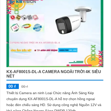
KX-AF8001S-DL-A CAMERA NGOÀI TRỜI 4K SIÊU
NÉT
00 ₫
00 ₫
Thiết bị Camera an ninh Loại Chức năng Ánh Sáng Kép
chuyên dụng KX-AF8001S-DL-A hỗ trợ chọn hồng ngoại
hoặc đèn chiếu sáng HD. Sử dụng công nghệ Nguồn 12V và
khả năng Chống Ngược Sáng DWDR 120db