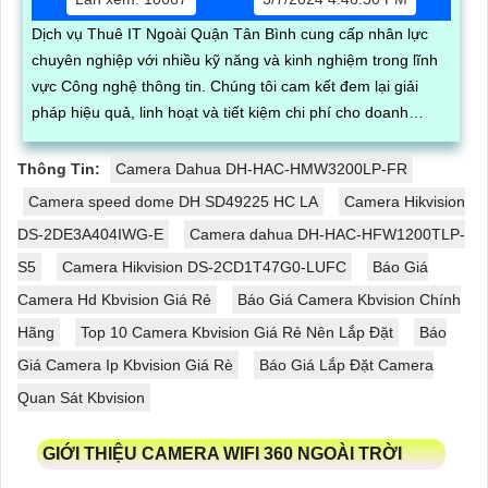
Dịch vụ Thuê IT Ngoài Quận Tân Bình cung cấp nhân lực
chuyên nghiệp với nhiều kỹ năng và kinh nghiệm trong lĩnh
vực Công nghệ thông tin. Chúng tôi cam kết đem lại giải
pháp hiệu quả, linh hoạt và tiết kiệm chi phí cho doanh
nghiệp
Thông Tin:
Camera Dahua DH-HAC-HMW3200LP-FR
Camera speed dome DH SD49225 HC LA
Camera Hikvision
DS-2DE3A404IWG-E
Camera dahua DH-HAC-HFW1200TLP-
S5
Camera Hikvision DS-2CD1T47G0-LUFC
Báo Giá
Camera Hd Kbvision Giá Rẻ
Báo Giá Camera Kbvision Chính
Hãng
Top 10 Camera Kbvision Giá Rẻ Nên Lắp Đặt
Báo
Giá Camera Ip Kbvision Giá Rè
Báo Giá Lắp Đặt Camera
Quan Sát Kbvision
GIỚI THIỆU CAMERA WIFI 360 NGOÀI TRỜI