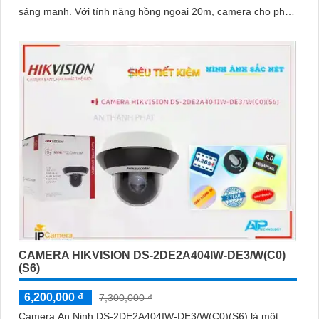
sáng mạnh. Với tính năng hồng ngoại 20m, camera cho phép
giám sát ban đêm một cách dễ dàng
CAMERA HIKVISION DS-2DE2A404IW-DE3/W(C0)
(S6)
6,200,000 ₫
7,300,000 ₫
Camera An Ninh DS-2DE2A404IW-DE3/W(C0)(S6) là một