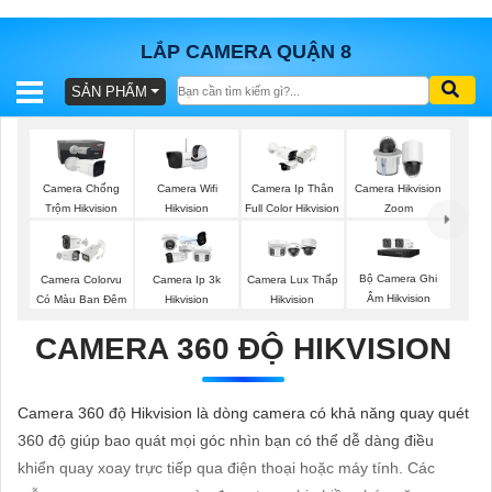
LẮP CAMERA QUẬN 8
SẢN PHẨM
BÁO
GIÁ
TRỌN
GÓI
Camera Wifi
Camera Chống
Camera Ip Thân
Camera Hikvision
Hikvision
Trộm Hikvision
Full Color Hikvision
Zoom
SẢN
Bộ Camera Ghi
Camera Colorvu
Camera Ip 3k
Camera Lux Thấp
Âm Hikvision
Có Màu Ban Đêm
Hikvision
Hikvision
PHẨM
CAMERA 360 ĐỘ HIKVISION
TƯ
Camera 360 độ Hikvision là dòng camera có khả năng quay quét
VẤN
360 độ giúp bao quát mọi góc nhìn bạn có thể dễ dàng điều
LẮP
khiển quay xoay trực tiếp qua điện thoại hoặc máy tính. Các