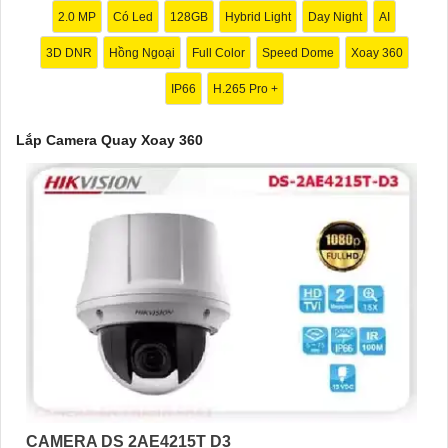
của bạn."
2.0 MP
Có Led
128GB
Hybrid Light
Day Night
AI
3D DNR
Hồng Ngoại
Full Color
Speed Dome
Xoay 360
IP66
H.265 Pro +
Lắp Camera Quay Xoay 360
'
CAMERA DS 2AE4215T D3