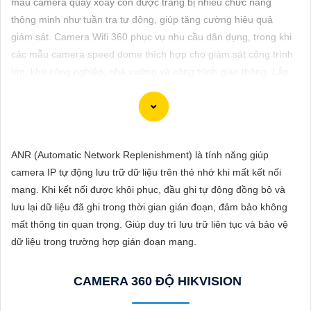
mẫu camera quay xoay còn được trang bị nhiều chức năng
ĐẶT
thông minh như tuần tra tự động, giúp tăng cường hiệu quả
giám sát. Camera Wifi 360 phục vụ nhu cầu dân dụng, trong khi
các mẫu camera speed dome thích hợp cho giám sát công trình
PHỤ
lớn, khu công nghiệp, nhà xưởng và công trình giao thông. Lắp
KIỆN
đặt camera Hikvision quay xoay 360 độ dễ dàng giúp giám sát
CAMERA
hiệu quả và tiết kiệm chi phí.
ANR (Automatic Network Replenishment) là tính năng giúp
TƯ
camera IP tự động lưu trữ dữ liệu trên thẻ nhớ khi mất kết nối
VẤN
Đây là một câu giới thiệu 140 từ về dịch vụ "Lắp Camera Quay
mạng. Khi kết nối được khôi phục, đầu ghi tự động đồng bộ và
Xoay 360 Công nghệ phù hợp su hướng":
DỊCH
lưu lại dữ liệu đã ghi trong thời gian gián đoạn, đảm bảo không
"Chúng tôi chuyên cung cấp dịch vụ lắp đặt Camera Quay Xoay
VỤ
mất thông tin quan trọng. Giúp duy trì lưu trữ liên tục và bảo vệ
360 độ với công nghệ tiên tiến, giúp quan sát mọi góc độ một
dữ liệu trong trường hợp gián đoạn mạng.
cách toàn diện và linh hoạt. Với hệ thống này, bạn có thể theo
dõi và giám sát mọi hoạt động trong khu vực mục tiêu một cách
CAMERA 360 ĐỘ HIKVISION
dễ dàng và tiện lợi. Hãy liên hệ với chúng tôi để được tư vấn và
lựa chọn giải pháp camera phù hợp nhất với nhu cầu an ninh