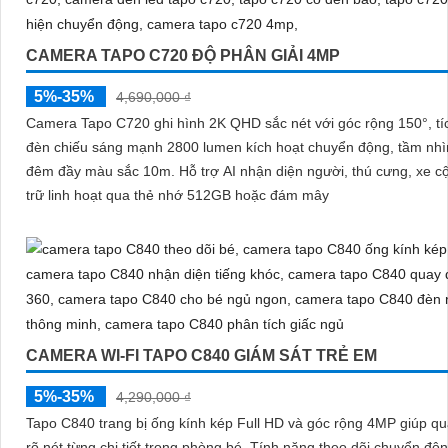
CAMERA TAPO C720 ĐỘ PHÂN GIẢI 4MP
5%-35%
4,690,000 ₫
Camera Tapo C720 ghi hình 2K QHD sắc nét với góc rộng 150°, tí
đèn chiếu sáng mạnh 2800 lumen kích hoạt chuyển động, tầm nhì
đêm đầy màu sắc 10m. Hỗ trợ AI nhận diện người, thú cưng, xe cộ và lưu
trữ linh hoạt qua thẻ nhớ 512GB hoặc đám mây
CAMERA WI-FI TAPO C840 GIÁM SÁT TRẺ EM
5%-35%
4,290,000 ₫
Tapo C840 trang bị ống kính kép Full HD và góc rộng 4MP giúp qu
rõ nét từng chi tiết trong phòng bé. Tính năng theo dõi chuyển động 360°,