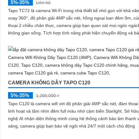
5%-35%
Liên hệ
Tapo TC72 là camera Wi-Fi trong nhà thiết kế nhỏ gọn với khả nă
xoay 360°, độ phân giải 4MP sắc nét, hồng ngoại ban đêm 9m, c
thoại 2 chiều chân thực, camera giúp bạn quan sát mọi ngóc ngác
không gian sống. Tích hợp tính năng phát hiện chuyển động và báo động
thông minh, cùng khe thẻ nhớ hỗ trợ đến 512GB, Tapo TC72 man
sự an tâm tuyệt đối cho cả gia đình
CAMERA KHÔNG DÂY TAPO C120
5%-35%
1,200,000 ₫
Tapo C120 là camera wifi với độ phân giải 4MP sắc nét, đàm thoại
linh hoạt và tầm nhìn đêm full màu nhờ cảm biến Starlight. Sở hữu công
nghệ AI nhận diện thông minh cùng hệ thống cảnh báo âm thanh 
sáng, camera giúp bạn bảo vệ ngôi nhà 24/7 một cách chủ động