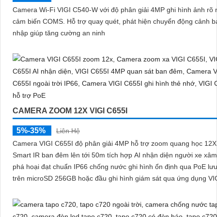
Camera Wi-Fi VIGI C540-W với độ phân giải 4MP ghi hình ảnh rõ 
cảm biến COMS. Hỗ trợ quay quét, phát hiện chuyển động cảnh báo xâm
nhập giúp tăng cường an ninh
CAMERA ZOOM 12X VIGI C655I
5%-35%
Liên Hệ
Camera VIGI C655I độ phân giải 4MP hỗ trợ zoom quang học 12X
Smart IR ban đêm lên tới 50m tích hợp AI nhận diện người xe xâ
phá hoại đạt chuẩn IP66 chống nước ghi hình ổn định qua PoE lưu
trên microSD 256GB hoặc đầu ghi hình giám sát qua ứng dụng VIG
lợi