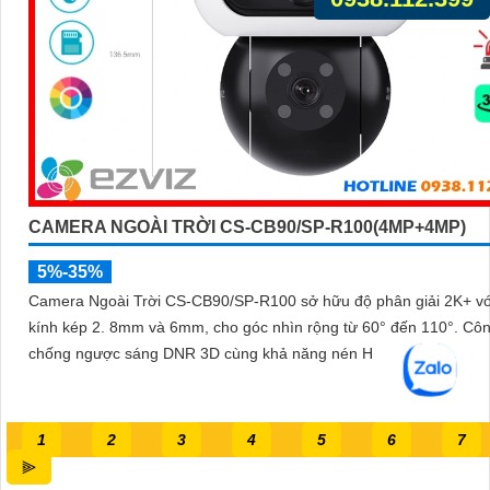
CAMERA NGOÀI TRỜI CS-CB90/SP-R100(4MP+4MP)
5%-35%
Camera Ngoài Trời CS-CB90/SP-R100 sở hữu độ phân giải 2K+ vớ
kính kép 2. 8mm và 6mm, cho góc nhìn rộng từ 60° đến 110°. Công nghệ
chống ngược sáng DNR 3D cùng khả năng nén H
1
2
3
4
5
6
7
⫸