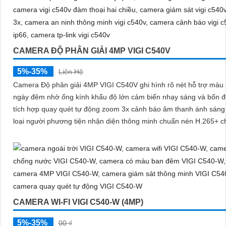
CAMERA ĐỘ PHÂN GIẢI 4MP VIGI C540V
5%-35%
Liên Hệ
Camera Độ phân giải 4MP VIGI C540V ghi hình rõ nét hỗ trợ màu 
ngày đêm nhờ ống kính khẩu độ lớn cảm biến nhạy sáng và bốn 
tích hợp quay quét tự động zoom 3x cảnh báo âm thanh ánh sáng
loại người phương tiện nhận diện thông minh chuẩn nén H.265+ 
nước IP66 đàm thoại hai chiều
CAMERA WI-FI VIGI C540-W (4MP)
5%-35%
00 ₫