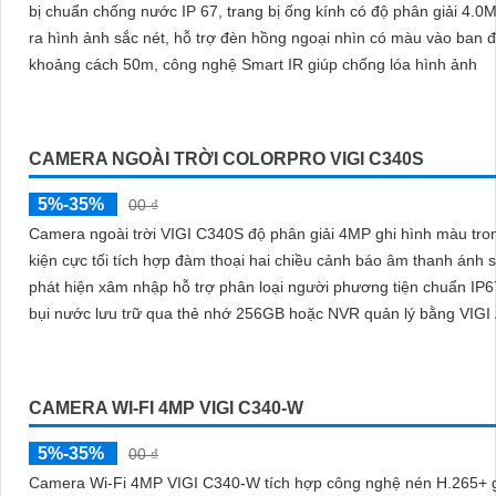
bị chuẩn chống nước IP 67, trang bị ống kính có độ phân giải 4.0
ra hình ảnh sắc nét, hỗ trợ đèn hồng ngoại nhìn có màu vào ban 
khoảng cách 50m, công nghệ Smart IR giúp chống lóa hình ảnh
CAMERA NGOÀI TRỜI COLORPRO VIGI C340S
5%-35%
00 ₫
Camera ngoài trời VIGI C340S độ phân giải 4MP ghi hình màu tro
kiện cực tối tích hợp đàm thoại hai chiều cảnh báo âm thanh ánh 
phát hiện xâm nhập hỗ trợ phân loại người phương tiện chuẩn IP
bụi nước lưu trữ qua thẻ nhớ 256GB hoặc NVR quản lý bằng VIGI
CAMERA WI-FI 4MP VIGI C340-W
5%-35%
00 ₫
Camera Wi-Fi 4MP VIGI C340-W tích hợp công nghệ nén H.265+ giúp