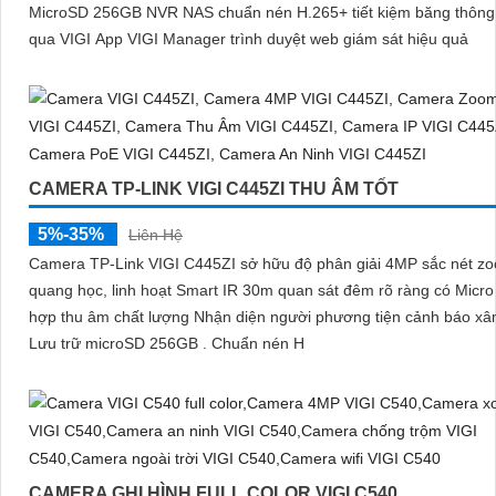
MicroSD 256GB NVR NAS chuẩn nén H.265+ tiết kiệm băng thông 
qua VIGI App VIGI Manager trình duyệt web giám sát hiệu quả
CAMERA TP-LINK VIGI C445ZI THU ÂM TỐT
5%-35%
Liên Hệ
Camera TP-Link VIGI C445ZI sở hữu độ phân giải 4MP sắc nét z
quang học, linh hoạt Smart IR 30m quan sát đêm rõ ràng có Micro 
hợp thu âm chất lượng Nhận diện người phương tiện cảnh báo x
Lưu trữ microSD 256GB . Chuẩn nén H
CAMERA GHI HÌNH FULL COLOR VIGI C540