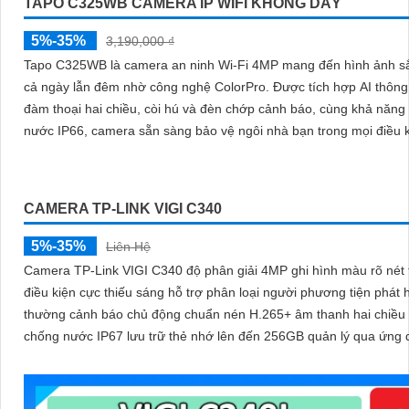
TAPO C325WB CAMERA IP WIFI KHÔNG DÂY
5%-35%
3,190,000 ₫
Tapo C325WB là camera an ninh Wi-Fi 4MP mang đến hình ảnh sắ
cả ngày lẫn đêm nhờ công nghệ ColorPro. Được tích hợp AI thông minh,
đàm thoại hai chiều, còi hú và đèn chớp cảnh báo, cùng khả năng
nước IP66, camera sẵn sàng bảo vệ ngôi nhà bạn trong mọi điều k
tiết
CAMERA TP-LINK VIGI C340
5%-35%
Liên Hệ
Camera TP-Link VIGI C340 độ phân giải 4MP ghi hình màu rõ nét 
điều kiện cực thiếu sáng hỗ trợ phân loại người phương tiện phát 
thường cảnh báo chủ động chuẩn nén H.265+ âm thanh hai chiều
chống nước IP67 lưu trữ thẻ nhớ lên đến 256GB quản lý qua ứng
hoặc giao diện web NVR