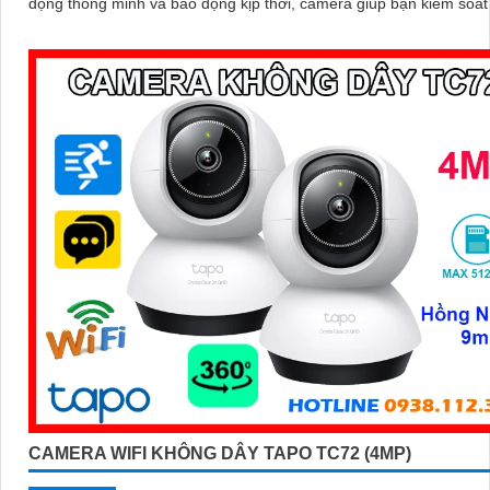
động thông minh và báo động kịp thời, camera giúp bạn kiểm soát
dù ở bất cứ đâu
CAMERA WIFI KHÔNG DÂY TAPO TC72 (4MP)