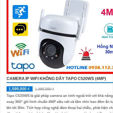
CAMERA IP WIFI KHÔNG DÂY TAPO C520WS (4MP)
1,599,000 ₫
1,980,000 ₫
Tapo C520WS là giải pháp camera an ninh ngoài trời với khả năn
xoay 360° ghi hình chuẩn 4MP siêu nét và tầm nhìn ban đêm ấn 
lên tới 30m. Tích hợp công nghệ đàm thoại hai chiều, phát hiện chuyển