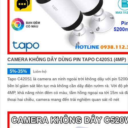
CAMERA KHÔNG DÂY DÙNG PIN TAPO C420S1 (4MP)
5%-35%
Liên hệ
Tapo C420S1 là camera an ninh ngoài trời không dây với pin 520
bền bỉ giám sát liên tục mà không cần dây điện rườm rà. Với độ phân giải
4MP, khả năng nhìn đêm có màu, tầm hồng ngoại xa tới 15m và 
thoại hai chiều, camera mang đến trải nghiệm quan sát rõ nét