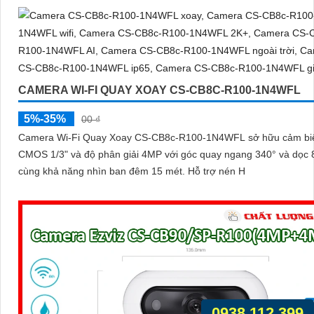
CAMERA WI-FI QUAY XOAY CS-CB8C-R100-1N4WFL
5%-35%
00 ₫
Camera Wi-Fi Quay Xoay CS-CB8c-R100-1N4WFL sở hữu cảm bi
CMOS 1/3" và độ phân giải 4MP với góc quay ngang 340° và dọc 
cùng khả năng nhìn ban đêm 15 mét. Hỗ trợ nén H
0938.112.399