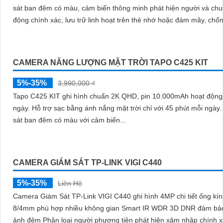
sát ban đêm có màu, cảm biến thông minh phát hiện người và ch
động chính xác, lưu trữ linh hoạt trên thẻ nhớ hoặc đám mây, chố
hiệu quả
CAMERA NĂNG LƯỢNG MẶT TRỜI TAPO C425 KIT
5%-35%
3,990,000 ₫
Tapo C425 KIT ghi hình chuẩn 2K QHD, pin 10.000mAh hoạt động 
ngày. Hỗ trợ sạc bằng ánh nắng mặt trời chỉ với 45 phút mỗi ngày. Quan
sát ban đêm có màu với cảm biến...
CAMERA GIÁM SÁT TP-LINK VIGI C440
5%-35%
Liên Hệ
Camera Giám Sát TP-Link VIGI C440 ghi hình 4MP chi tiết ống kín
8/4mm phù hợp nhiều không gian Smart IR WDR 3D DNR đảm bả
ảnh đêm Phân loại người phương tiện phát hiện xâm nhập chính 