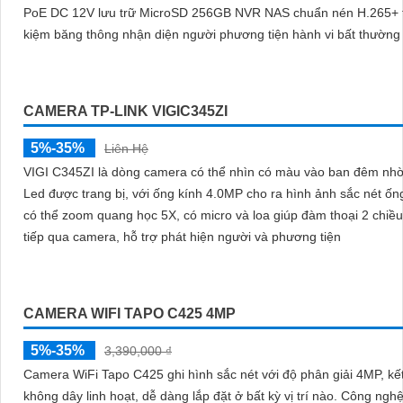
PoE DC 12V lưu trữ MicroSD 256GB NVR NAS chuẩn nén H.265+ t
kiệm băng thông nhận diện người phương tiện hành vi bất thường
qua VIGI App VIGI Manager trình duyệt web giám sát sắc nét
CAMERA TP-LINK VIGIC345ZI
5%-35%
Liên Hệ
VIGI C345ZI là dòng camera có thể nhìn có màu vào ban đêm nh
Led được trang bị, với ống kính 4.0MP cho ra hình ảnh sắc nét ốn
có thể zoom quang học 5X, có micro và loa giúp đàm thoại 2 chiều
tiếp qua camera, hỗ trợ phát hiện người và phương tiện
CAMERA WIFI TAPO C425 4MP
5%-35%
3,390,000 ₫
Camera WiFi Tapo C425 ghi hình sắc nét với độ phân giải 4MP, kết
không dây linh hoạt, dễ dàng lắp đặt ở bất kỳ vị trí nào. Công nghệ quan