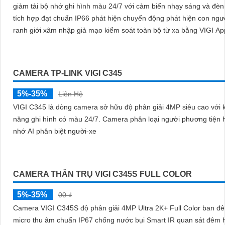
giảm tải bộ nhớ ghi hình màu 24/7 với cảm biến nhạy sáng và đè
tích hợp đạt chuẩn IP66 phát hiện chuyển động phát hiện con ngư
ranh giới xâm nhập giả mạo kiểm soát toàn bộ từ xa bằng VIGI Ap
CAMERA TP-LINK VIGI C345
5%-35%
Liên Hệ
VIGI C345 là dòng camera sở hữu độ phân giải 4MP siêu cao với 
năng ghi hình có màu 24/7. Camera phân loại người phương tiện hiệu quả
nhớ AI phân biệt người-xe
CAMERA THÂN TRỤ VIGI C345S FULL COLOR
5%-35%
00 ₫
Camera VIGI C345S độ phân giải 4MP Ultra 2K+ Full Color ban 
micro thu âm chuẩn IP67 chống nước bụi Smart IR quan sát đêm h