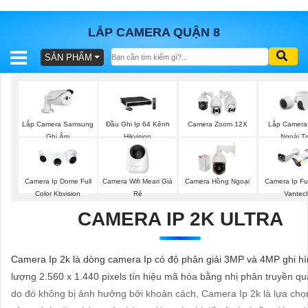
LẮP CAMERA QUẬN 8
SẢN PHẨM
BÁO
GIÁ
TRỌN
GÓI
Lắp Camera Samsung
Lắp Camera
Đầu Ghi Ip 64 Kênh
Camera Zoom 12X
Ghi Âm
Ngoài Tr
Hikvision
SẢN
Camera Ip Dome Full
Camera Wifi Meari Giá
Camera Hồng Ngoại
Camera Ip Ful
PHẨM
Color Kbvision
Rẻ
Vantec
CAMERA IP 2K ULTRA
TƯ
Camera Ip 2k là dòng camera Ip có độ phân giải 3MP và 4MP ghi hì
VẤN
lượng 2.560 x 1.440 pixels tín hiệu mã hóa bằng nhị phân truyền q
LẮP
do đó không bị ảnh hưởng bởi khoản cách, Camera Ip 2k là lựa chọ