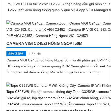
PoE 12V DC lưu trữ MicroSD 256GB hoặc bằng đầu ghi hình chuẩn nén
H.265+ tiết kiệm băng thông quản lý qua VIGI App VIGI Manager t
duyệt web đảm bảo giám sát hiệu quả bền bỉ
CAMERA VIGI C245ZI HỒNG NGOẠI 50M
5%-35%
Liên Hệ
Camera VIGI C245ZI có hồng Ngoại 50m và độ phân giải 8MP 4K 
HD cùng với ống kính zoom quang 2. 8-12mm ghi hình sắc nét. Smart IR
50m quan sát đêm rõ ràng, Micro tích hợp thu âm chân thực