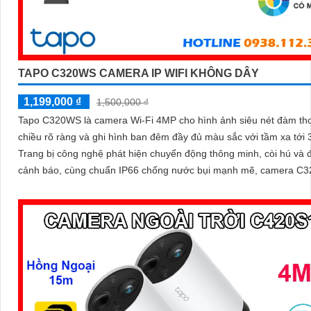
TAPO C320WS CAMERA IP WIFI KHÔNG DÂY
1,199,000 ₫
1,500,000 ₫
Tapo C320WS là camera Wi-Fi 4MP cho hình ảnh siêu nét đàm tho
chiều rõ ràng và ghi hình ban đêm đầy đủ màu sắc với tầm xa tới
Trang bị công nghệ phát hiện chuyển động thông minh, còi hú và 
cảnh báo, cùng chuẩn IP66 chống nước bụi mạnh mẽ, camera C
đảm bảo an ninh vững chắc trong mọi điều kiện thời tiết độ bền ca
mức giá cực kỳ ưu đãi