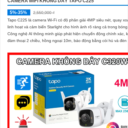
CAMERA WIFI KHÔNG DÂY TAPO C225
5%-35%
2,550,000 ₫
Tapo C225 là camera Wi-Fi có độ phân giải 4MP siêu nét, quay xo
linh hoạt và cảm biến Starlight cho hình ảnh rõ ràng cả trong bóng 
Công nghệ AI thông minh giúp phát hiện chuyển động chính xác, 
đàm thoại 2 chiều, hồng ngoại 10m, báo động bằng còi hú và đèn 
mang đến giải pháp an ninh toàn diện, với khe cắm thẻ nhớ hỗ trợ 
512GB lưu trữ lâu dài