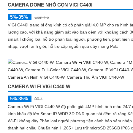
CAMERA DOME NHỎ GỌN VIGI C440I
5%-35%
Liên Hệ
VIGI C440I trang bị ống kính có độ phân giải 4.0 MP cho ra hình ả
lượng cao, với khả năng giám sát vào ban đêm với khoảng cách 
smart Ỉ chống lóa, hỗ trợ phân loại người, phương tiện, phát hiện
nhập, vượt ranh giới, hỗ trợ cấp nguồn qua dây mạng PoE
CAMERA WI-FI VIGI C440-W
5%-35%
00 ₫
Camera Wi-Fi VIGI C440-W độ phân giải 4MP hình ảnh màu 24/7
kính khẩu độ lớn Smart IR WDR 3D DNR quan sát đêm rõ ràng Kết
Wi-Fi không dây Phân loại người phương tiện cảnh báo xâm nhậ
thanh hai chiều Chuẩn nén H.265+ Lưu trữ microSD 256GB IP66 