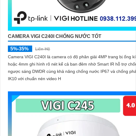
CAMERA VIGI C240I CHỐNG NƯỚC TỐT
5%-35%
Liên Hệ
Camera VIGI C240I là camera có độ phân giải 4MP trang bị ống kí
hoặc 4mm ghi hình rõ nét kể cả ban đêm nhờ Smart IR hỗ trợ chống
ngược sáng DWDR cùng khả năng chống nước IP67 và chống phá
IK10 với chuẩn nén video H