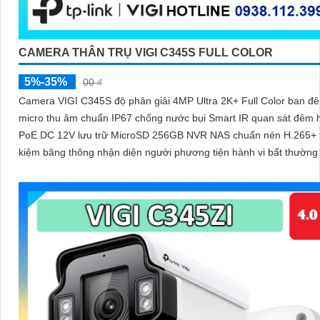
CAMERA THÂN TRỤ VIGI C345S FULL COLOR
5%-35%
00 ₫
Camera VIGI C345S độ phân giải 4MP Ultra 2K+ Full Color ban 
micro thu âm chuẩn IP67 chống nước bụi Smart IR quan sát đêm h
PoE DC 12V lưu trữ MicroSD 256GB NVR NAS chuẩn nén H.265+ t
kiệm băng thông nhận diện người phương tiện hành vi bất thường
qua VIGI App VIGI Manager trình duyệt web giám sát sắc nét