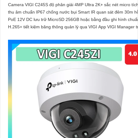
Camera VIGI C245S độ phân giải 4MP Ultra 2K+ sắc nét micro tíc
thu âm chuẩn IP67 chống nước bụi Smart IR quan sát đêm 30m hỗ
PoE 12V DC lưu trữ MicroSD 256GB hoặc bằng đầu ghi hình chuẩn nén
H.265+ tiết kiệm băng thông quản lý qua VIGI App VIGI Manager t
duyệt web đảm bảo giám sát hiệu quả bền bỉ