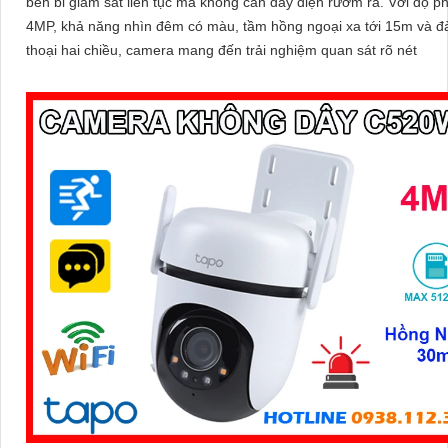
bền bỉ giám sát liên tục mà không cần dây điện rườm rà. Với độ phân giải
4MP, khả năng nhìn đêm có màu, tầm hồng ngoại xa tới 15m và 
thoại hai chiều, camera mang đến trải nghiệm quan sát rõ nét