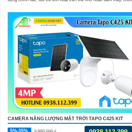
hiệu quả
CAMERA NĂNG LƯỢNG MẶT TRỜI TAPO C425 KIT
0938.112.399
5%-35%
3,990,000 ₫