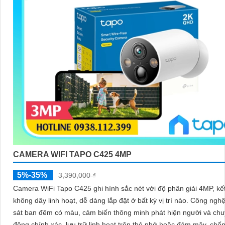
CAMERA WIFI TAPO C425 4MP
5%-35%
3,390,000 ₫
Camera WiFi Tapo C425 ghi hình sắc nét với độ phân giải 4MP, kết
không dây linh hoạt, dễ dàng lắp đặt ở bất kỳ vị trí nào. Công nghệ quan
sát ban đêm có màu, cảm biến thông minh phát hiện người và ch
động chính xác, lưu trữ linh hoạt trên thẻ nhớ hoặc đám mây, chố