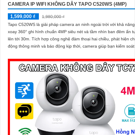
CAMERA IP WIFI KHÔNG DÂY TAPO C520WS (4MP)
1,599,000 ₫
1,980,000 ₫
Tapo C520WS là giải pháp camera an ninh ngoài trời với khả năn
xoay 360° ghi hình chuẩn 4MP siêu nét và tầm nhìn ban đêm ấn 
lên tới 30m. Tích hợp công nghệ đàm thoại hai chiều, phát hiện chuyển
động thông minh và báo động kịp thời, camera giúp bạn kiểm soát
dù ở bất cứ đâu