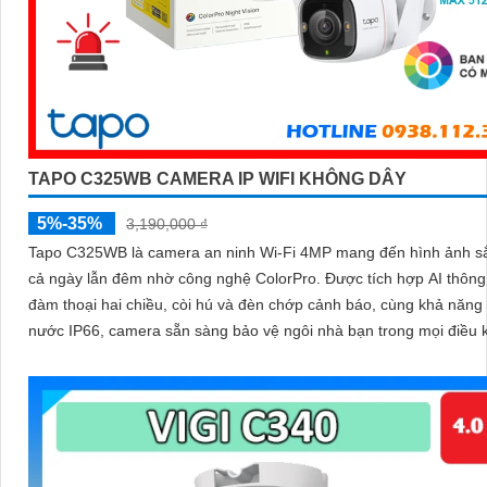
TAPO C325WB CAMERA IP WIFI KHÔNG DÂY
5%-35%
3,190,000 ₫
Tapo C325WB là camera an ninh Wi-Fi 4MP mang đến hình ảnh sắ
cả ngày lẫn đêm nhờ công nghệ ColorPro. Được tích hợp AI thông minh,
đàm thoại hai chiều, còi hú và đèn chớp cảnh báo, cùng khả năng
nước IP66, camera sẵn sàng bảo vệ ngôi nhà bạn trong mọi điều k
tiết