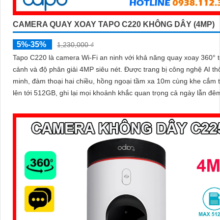
CAMERA QUAY XOAY TAPO C220 KHÔNG DÂY (4MP)
5%-35%
1,230,000 ₫
Tapo C220 là camera Wi-Fi an ninh với khả năng quay xoay 360° 
cảnh và độ phân giải 4MP siêu nét. Được trang bị công nghệ AI thông
minh, đàm thoại hai chiều, hồng ngoại tầm xa 10m cùng khe cắm 
lên tới 512GB, ghi lại mọi khoảnh khắc quan trọng cả ngày lẫn đê