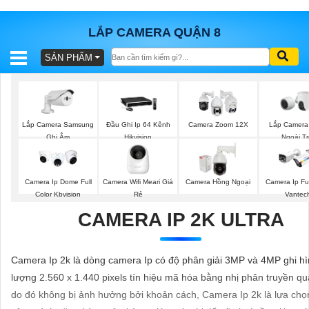
LẮP CAMERA QUẬN 8
SẢN PHẨM
BÁO
GIÁ
TRỌN
GÓI
Lắp Camera Samsung
Lắp Camera
Đầu Ghi Ip 64 Kênh
Camera Zoom 12X
Ghi Âm
Ngoài Tr
Hikvision
SẢN
Camera Ip Dome Full
Camera Wifi Meari Giá
Camera Hồng Ngoại
Camera Ip Ful
PHẨM
Color Kbvision
Rẻ
Vantec
CAMERA IP 2K ULTRA
TƯ
Camera Ip 2k là dòng camera Ip có độ phân giải 3MP và 4MP ghi hì
VẤN
lượng 2.560 x 1.440 pixels tín hiệu mã hóa bằng nhị phân truyền q
LẮP
do đó không bị ảnh hưởng bởi khoản cách, Camera Ip 2k là lựa chọ