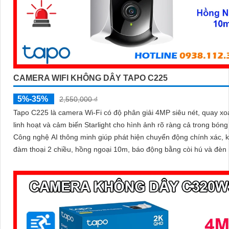
CAMERA WIFI KHÔNG DÂY TAPO C225
5%-35%
2,550,000 ₫
Tapo C225 là camera Wi-Fi có độ phân giải 4MP siêu nét, quay xo
linh hoạt và cảm biến Starlight cho hình ảnh rõ ràng cả trong bóng 
Công nghệ AI thông minh giúp phát hiện chuyển động chính xác, 
đàm thoại 2 chiều, hồng ngoại 10m, báo động bằng còi hú và đèn 
mang đến giải pháp an ninh toàn diện, với khe cắm thẻ nhớ hỗ trợ 
512GB lưu trữ lâu dài