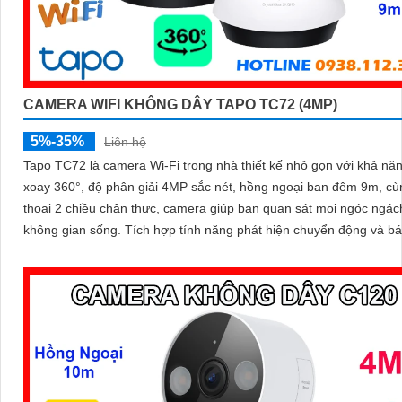
CAMERA WIFI KHÔNG DÂY TAPO TC72 (4MP)
5%-35%
Liên hệ
Tapo TC72 là camera Wi-Fi trong nhà thiết kế nhỏ gọn với khả nă
xoay 360°, độ phân giải 4MP sắc nét, hồng ngoại ban đêm 9m, c
thoại 2 chiều chân thực, camera giúp bạn quan sát mọi ngóc ngác
không gian sống. Tích hợp tính năng phát hiện chuyển động và báo động
thông minh, cùng khe thẻ nhớ hỗ trợ đến 512GB, Tapo TC72 man
sự an tâm tuyệt đối cho cả gia đình