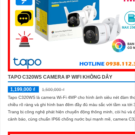
TAPO C320WS CAMERA IP WIFI KHÔNG DÂY
1,199,000 ₫
1,500,000 ₫
Tapo C320WS là camera Wi-Fi 4MP cho hình ảnh siêu nét đàm tho
chiều rõ ràng và ghi hình ban đêm đầy đủ màu sắc với tầm xa tới
Trang bị công nghệ phát hiện chuyển động thông minh, còi hú và 
cảnh báo, cùng chuẩn IP66 chống nước bụi mạnh mẽ, camera C
đảm bảo an ninh vững chắc trong mọi điều kiện thời tiết độ bền ca
mức giá cực kỳ ưu đãi