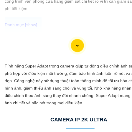
công trình văn phòng cửa hàng giám sát chi tiết rõ vị trí cần giám sát
ĐẶT
phí tiết kiệm
PHỤ
KIỆN
CAMERA
Đầu ghi camera hỗ trợ 4 ổ cứng là một giải pháp lý tưởng cho hệ th
camera an ninh tại gia đình hoặc doanh nghiệp. Với khả năng hỗ tr
cứng, người dùng có thể lưu trữ một lượng lớn dữ liệu từ camera m
Tính năng Super Adapt trong camera giúp tự động điều chỉnh ánh s
TƯ
cần lo lắng về không gian lưu trữ.
phù hợp với điều kiện môi trường, đảm bảo hình ảnh luôn rõ nét và
VẤN
Đầu ghi này cung cấp các tính năng hiệu quả như ghi hình độ nét c
đẹp. Công nghệ này sử dụng thuật toán thông minh để tối ưu hóa c
DỊCH
năng xem lại dễ dàng, và khả năng truy cập từ xa qua điện thoại di 
hình ảnh, giảm thiểu ánh sáng chói và vùng tối. Nhờ khả năng nhận
còn có khả năng ghi hình liên tục hoặc theo lịch trình, giúp người d
VỤ
điều chỉnh theo ánh sáng thay đổi nhanh chóng, Super Adapt mang l
dàng theo dõi và quản lý dữ liệu camera.
ảnh chi tiết và sắc nét trong mọi điều kiện.
Với đầu ghi camera hỗ trợ 4 ổ cứng, bạn có thể yên tâm về việc bảo 
sản và an ninh trong mọi tình huống, đồng thời tiết kiệm thời gian v
CAMERA IP 2K ULTRA
sức trong việc quản lý hệ thống camera.