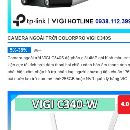
CAMERA NGOÀI TRỜI COLORPRO VIGI C340S
5%-35%
00 ₫
Camera ngoài trời VIGI C340S độ phân giải 4MP ghi hình màu tro
kiện cực tối tích hợp đàm thoại hai chiều cảnh báo âm thanh ánh 
phát hiện xâm nhập hỗ trợ phân loại người phương tiện chuẩn IP
bụi nước lưu trữ qua thẻ nhớ 256GB hoặc NVR quản lý bằng VIGI