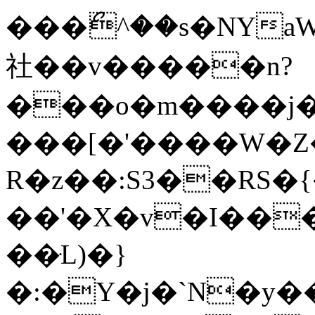
���ޯ^��s�NYaW�0ON�F��W.0�1��wV
社��v�����n?
���o�m����j�
���[�'����W�Z�
R�z��:S3��RS�{���Z
��'�X�v�I���
��ּL)�}
�:�Y�j�`N�y�����]w��