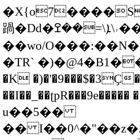
�X{o7����Sqe��zڎW�P�q
踻�Dd�ܐ\=��ߐ\˒������`K$�ə�
��wo/O���:��N���
�TR` �)�@4�B1���׭9�5��j�$��
�K �)�'�9���$�3Ҫ
��I��_��ʈpR���9e����� �ݔb�S�#�tB �1 ?
u��5��
�� I��0^�"��z