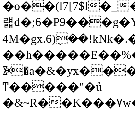
�o��(l7[7$l�_
럛d�;6�P9���g�Y
4M�gx.6)݈��!kNk�.�4.o��K_(�H�*��p�Q
��h�����E��%�V{y[N���׫#�
ꐀ�a�&�yx��
ͳ�����"�ů
�&