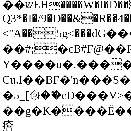
��שΕH����W�l�D���.5�,�t�Tp%b�J��/Y�"n��*�*%!]�@�n+�z'%Q��į{ĘqZ�:���=��De�<7�&���6k��Ո�B��>f4��
Q3*�I�/9�D��&�R��
4
<"A��5g<���ԁG
��#;�cB#F@�
Y����u�.���
Cu.I��BF�'n���S�Llڳ�m�
�5_[۞�ޭ�cD���V>�pL�."�wJ�Օt����ހ
��g
�K����Ë��
癐