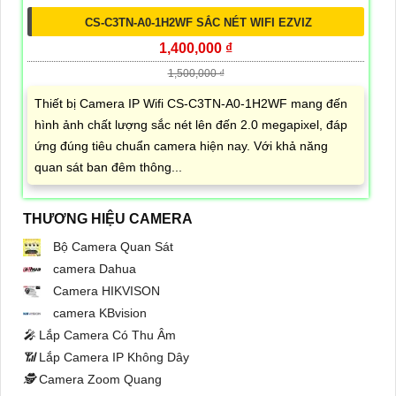
CS-C3TN-A0-1H2WF SẮC NÉT WIFI EZVIZ
1,400,000 ₫
1,500,000 ₫
Thiết bị Camera IP Wifi CS-C3TN-A0-1H2WF mang đến
hình ảnh chất lượng sắc nét lên đến 2.0 megapixel, đáp
ứng đúng tiêu chuẩn camera hiện nay. Với khả năng
quan sát ban đêm thông...
THƯƠNG HIỆU CAMERA
Bộ Camera Quan Sát
camera Dahua
Camera HIKVISON
camera KBvision
️🎤️
Lắp Camera Có Thu Âm
📶
Lắp Camera IP Không Dây
🕵️
Camera Zoom Quang