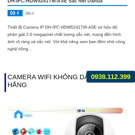
DH-IPC-HDW5241TM-ASE Sắc Nét Dahua
00 ₫
00 ₫
Thiết Bị Camera IP DH-IPC-HDW5241TM-ASE sở hữu độ
phân giải 2.0 megapixel chất lượng sắc nét, mang đến hình
ảnh rõ ràng và sắc nét. Với khả năng xem ban đêm nhờ công
nghệ hồng...
0938.112.399
CAMERA WIFI KHÔNG DÂY CHÍNH
HÃNG