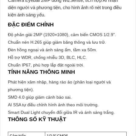
Camera Eyeball 2MP dòng WizSense, tích hợp AI nhận
diện người và phương tiện, cho hình ảnh rõ nét trong điều
kiện ánh sáng yếu.
ĐẶC ĐIỂM CHÍNH
Độ phân giải 2MP (1920×1080), cảm biến CMOS 1/2.9".
Chuẩn nén H.265 giúp giảm băng thông và lưu trữ.
Đèn hồng ngoại và ánh sáng ấm, tầm xa 50m.
Hỗ trợ WDR, chống nhiễu 3D, BLC, HLC.
Chuẩn IP67, phù hợp lắp đặt ngoài trời.
TÍNH NĂNG THÔNG MINH
Phát hiện xâm nhập, hàng rào ảo (phân loại người và
phương tiện).
SMD 4.0 giúp giảm cảnh báo sai.
AI SSA tự điều chỉnh hình ảnh theo môi trường.
Smart Dual Light chuyển đổi giữa IR và ánh sáng trắng.
THÔNG SỐ KỸ THUẬT
Cảm biến
1/2.9" CMOS