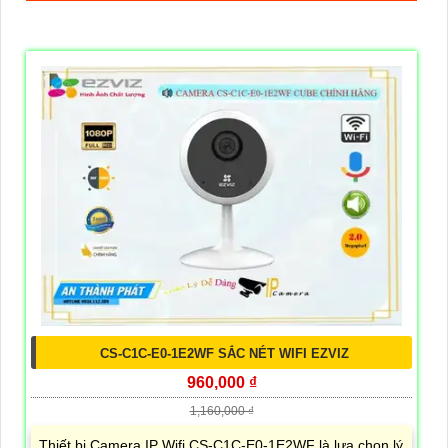
CS-C1C-E0-1E2WF SẮC NÉT WIFI EZVIZ
960,000 ₫
1,160,000 ₫
Thiết bị Camera IP Wifi CS-C1C-E0-1E2WF là lựa chọn lý