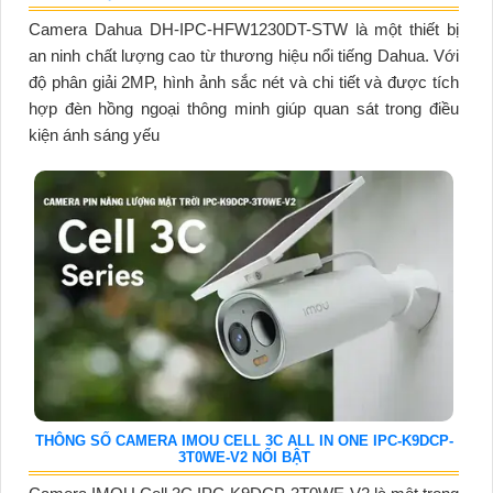
Camera Dahua DH-IPC-HFW1230DT-STW là một thiết bị
an ninh chất lượng cao từ thương hiệu nổi tiếng Dahua. Với
độ phân giải 2MP, hình ảnh sắc nét và chi tiết và được tích
hợp đèn hồng ngoại thông minh giúp quan sát trong điều
kiện ánh sáng yếu
THÔNG SỐ CAMERA IMOU CELL 3C ALL IN ONE IPC-K9DCP-
3T0WE-V2 NỔI BẬT