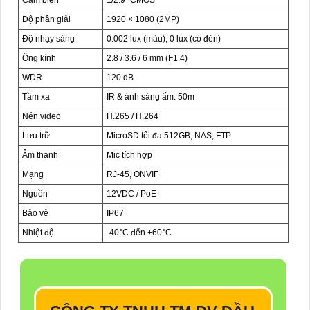
Độ phân giải
1920 × 1080 (2MP)
Độ nhạy sáng
0.002 lux (màu), 0 lux (có đèn)
Ống kính
2.8 / 3.6 / 6 mm (F1.4)
WDR
120 dB
Tầm xa
IR & ánh sáng ấm: 50m
Nén video
H.265 / H.264
Lưu trữ
MicroSD tối đa 512GB, NAS, FTP
Âm thanh
Mic tích hợp
Mạng
RJ-45, ONVIF
Nguồn
12VDC / PoE
Bảo vệ
IP67
Nhiệt độ
-40°C đến +60°C