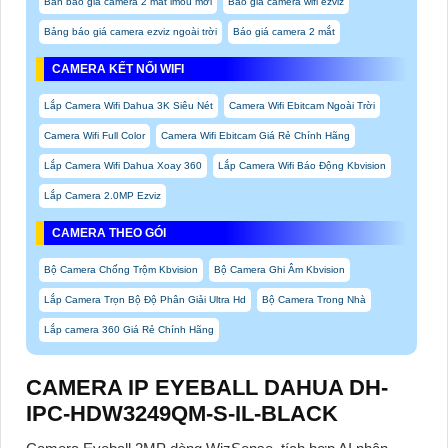
Bản báo giá camera 2 mắt imou mới
Báo giá camera wifi ezviz
Bảng báo giá camera ezviz ngoài trời
Báo giá camera 2 mắt
CAMERA KẾT NỐI WIFI
Lắp Camera Wifi Dahua 3K Siêu Nét
Camera Wifi Ebitcam Ngoài Trời
Camera Wifi Full Color
Camera Wifi Ebitcam Giá Rẻ Chính Hãng
Lắp Camera Wifi Dahua Xoay 360
Lắp Camera Wifi Báo Động Kbvision
Lắp Camera 2.0MP Ezviz
CAMERA THEO GÓI
Bộ Camera Chống Trộm Kbvision
Bộ Camera Ghi Âm Kbvision
Lắp Camera Trọn Bộ Độ Phân Giải Ultra Hd
Bộ Camera Trong Nhà
Lắp camera 360 Giá Rẻ Chính Hãng
CAMERA IP EYEBALL DAHUA DH-
IPC-HDW3249QM-S-IL-BLACK