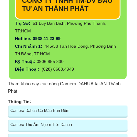
CÔNG TY TNHH TM-DV ĐẦU
TƯ AN THÀNH PHÁT
Trụ Sở:
51 Lũy Bán Bích, Phường Phú Thạnh,
TP.HCM
Hotline: 0938.11.23.99
Chi Nhánh 1:
445/38 Tân Hòa Đông, Phường Bình
Trị Đông, TP.HCM
Kỹ Thuật:
0906.855.330
Điện Thoại:
(028) 6688.4949
Tham khảo nay các dòng
Camera DAHUA
tại AN Thành
Phát
Thông Tin:
Camera Dahua Có Màu Ban Đêm
Camera Thu Âm Ngoài Trời Dahua