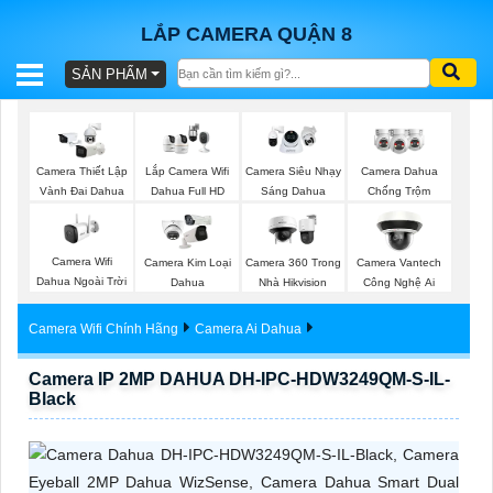
LẮP CAMERA QUẬN 8
SẢN PHẨM
BÁO
GIÁ
TRỌN
Camera Thiết Lập
Lắp Camera Wifi
Camera Siêu Nhạy
Camera Dahua
GÓI
Vành Đai Dahua
Dahua Full HD
Sáng Dahua
Chống Trộm
Camera Wifi
Camera Kim Loại
Camera 360 Trong
Camera Vantech
SẢN
Dahua Ngoài Trời
Dahua
Nhà Hikvision
Công Nghệ Ai
PHẨM
Camera Wifi Chính Hãng
Camera Ai Dahua
Camera IP 2MP DAHUA DH-IPC-HDW3249QM-S-IL-
Black
TƯ
VẤN
LẮP