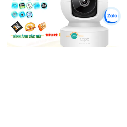
Tapo C202 Camera Giá Rẻ
5%-35%
liên hệ
Camera Tapo C202 là một loại camera giá rẻ nhưng có nhiều
ưu điểm. Với khả năng khe cắm thẻ nhớ Micro SD dung lượng
lớn IP Wifi chức năng đàm thoại 2 chiều hình ảnh chất lượng
Full HD 1080P