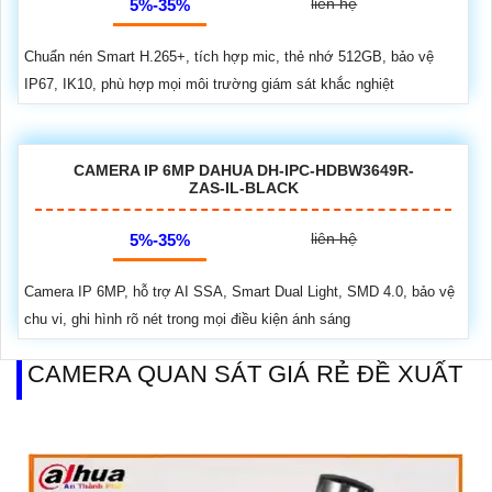
liên hệ
5%-35%
Chuẩn nén Smart H.265+, tích hợp mic, thẻ nhớ 512GB, bảo vệ
IP67, IK10, phù hợp mọi môi trường giám sát khắc nghiệt
CAMERA IP 6MP DAHUA DH-IPC-HDBW3649R-
ZAS-IL-BLACK
liên hệ
5%-35%
Camera IP 6MP, hỗ trợ AI SSA, Smart Dual Light, SMD 4.0, bảo vệ
chu vi, ghi hình rõ nét trong mọi điều kiện ánh sáng
CAMERA QUAN SÁT GIÁ RẺ ĐỀ XUẤT