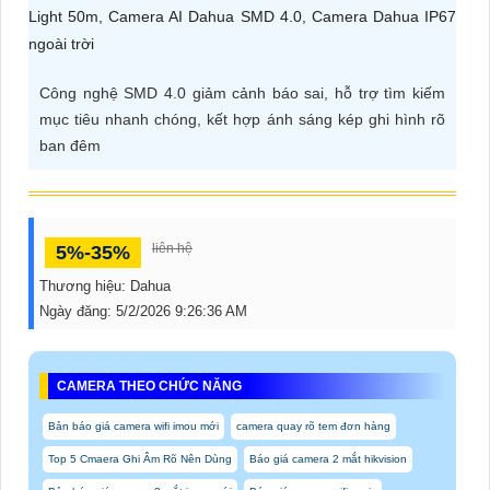
ĐẶT
Công nghệ SMD 4.0 giảm cảnh báo sai, hỗ trợ tìm kiếm
PHỤ
mục tiêu nhanh chóng, kết hợp ánh sáng kép ghi hình rõ
KIỆN
ban đêm
CAMERA
liên hệ
5%-35%
TƯ
VẤN
Thương hiệu:
Dahua
Ngày đăng:
5/2/2026 9:26:36 AM
DỊCH
VỤ
CAMERA THEO CHỨC NĂNG
Bản báo giá camera wifi imou mới
camera quay rõ tem đơn hàng
Top 5 Cmaera Ghi Âm Rõ Nên Dùng
Báo giá camera 2 mắt hikvision