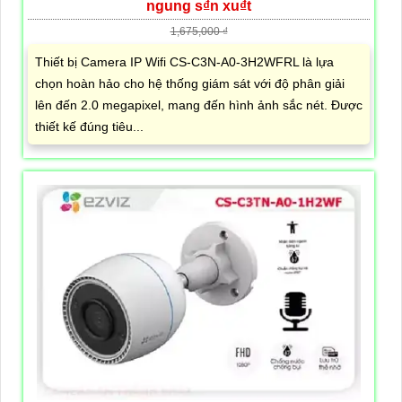
ngung s₫n xu₫t
1,675,000 ₫
Thiết bị Camera IP Wifi CS-C3N-A0-3H2WFRL là lựa
chọn hoàn hảo cho hệ thống giám sát với độ phân giải
lên đến 2.0 megapixel, mang đến hình ảnh sắc nét. Được
thiết kế đúng tiêu...