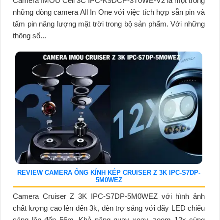
Camera IMOU Cell 3C IPC-K9DCP-3T0WE-V2 là một trong
những dòng camera All In One với việc tích hợp sẵn pin và
tấm pin năng lượng mặt trời trong bộ sản phẩm. Với những
thông số...
REVIEW CAMERA ỐNG KÍNH KÉP CRUISER Z 3K IPC-S7DP-
5M0WEZ
Camera Cruiser Z 3K IPC-S7DP-5M0WEZ với hình ảnh
chất lượng cao lên đến 3k, đèn trợ sáng với dãy LED chiếu
sáng lên đến 56m. Khả năng quay xoay, zoom 12x cùng