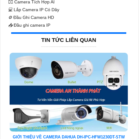
🧛‍♀️
Camera Tích Hợp AI
💻
Lắp Camera IP Có Dây
⚙️
Đầu Ghi Camera HD
📥
Đầu ghi camera IP
TIN TỨC LIÊN QUAN
GIỚI THIỆU VỀ CAMERA DAHUA DH-IPC-HFW1230DT-STW