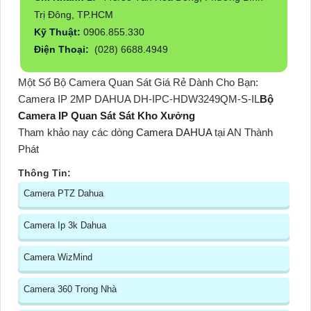
Trị Đông, TP.HCM
Kỹ Thuật:
0906.855.330
Điện Thoại:
(028) 6688.4949
Một Số Bộ Camera Quan Sát Giá Rẻ Dành Cho Bạn:
Camera IP 2MP DAHUA DH-IPC-HDW3249QM-S-IL
Bộ
Camera IP Quan Sát Sát Kho Xưởng
Tham khảo nay các dòng
Camera DAHUA
tại AN Thành
Phát
Thông Tin:
Camera PTZ Dahua
Camera Ip 3k Dahua
Camera WizMind
Camera 360 Trong Nhà