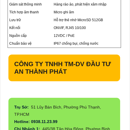
Giám sát thông minh
Hàng rào ảo, phát hiện xâm nhập
Tích hợp âm thanh
Micro ghi âm
Lưu trữ
Hỗ trợ thẻ nhớ MicroSD 512GB
Kết nối
ONVIF, RJ45 10/100
Nguồn cấp
12VDC / PoE
Chuẩn bảo vệ
IP67 chống bụi, chống nước
CÔNG TY TNHH TM-DV ĐẦU TƯ
AN THÀNH PHÁT
Trụ Sở:
51 Lũy Bán Bích, Phường Phú Thạnh,
TP.HCM
Hotline: 0938.11.23.99
Chi Nhánh 1:
445/38 Tân Hòa Đông, Phường Bình