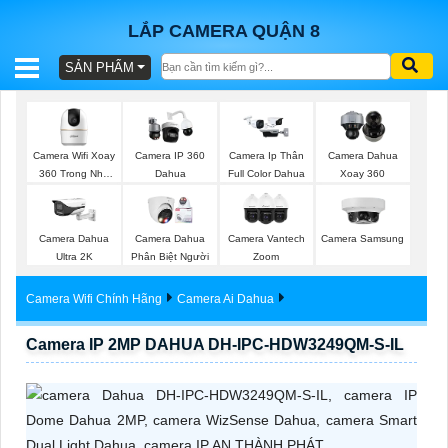
LẮP CAMERA QUẬN 8
SẢN PHẨM
BÁO
GIÁ
TRỌN
Camera Wifi Xoay
Camera IP 360
Camera Ip Thân
Camera Dahua
GÓI
360 Trong Nhà
Dahua
Full Color Dahua
Xoay 360
Dahua
Camera Dahua
Camera Dahua
Camera Vantech
Camera Samsung
SẢN
Ultra 2K
Phân Biệt Người
Zoom
PHẨM
Camera Wifi Chính Hãng
Camera Ai Dahua
Camera IP 2MP DAHUA DH-IPC-HDW3249QM-S-IL
TƯ
VẤN
LẮP