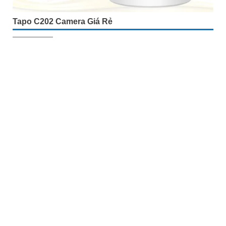
Tapo C202 Camera Giá Rẻ
5%-35%
liên hệ
Camera Tapo C202 là một loại camera giá rẻ nhưng có nhiều
ưu điểm. Với khả năng khe cắm thẻ nhớ Micro SD dung lượng
lớn IP Wifi chức năng đàm thoại 2 chiều hình ảnh chất lượng
Full HD 1080P