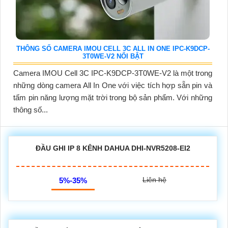
THÔNG SỐ CAMERA IMOU CELL 3C ALL IN ONE IPC-K9DCP-
3T0WE-V2 NỔI BẬT
Camera IMOU Cell 3C IPC-K9DCP-3T0WE-V2 là một trong
những dòng camera All In One với việc tích hợp sẵn pin và
tấm pin năng lượng mặt trời trong bộ sản phẩm. Với những
thông số...
ĐẦU GHI IP 8 KÊNH DAHUA DHI-NVR5208-EI2
Liên hệ
5%-35%