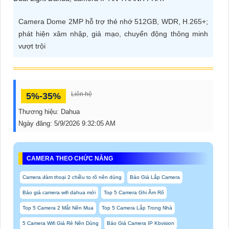
ĐẶT
Camera Dome 2MP hỗ trợ thẻ nhớ 512GB, WDR, H.265+;
phát hiện xâm nhập, giả mạo, chuyển động thông minh
vượt trội
PHỤ
KIỆN
CAMERA
Liên hệ
5%-35%
Thương hiệu:
Dahua
TƯ
Ngày đăng:
5/9/2026 9:32:05 AM
VẤN
DỊCH
CAMERA THEO CHỨC NĂNG
VỤ
Camera đàm thoại 2 chiều to rõ nên dùng
Báo Giá Lắp Camera
Báo giá camera wifi dahua mới
Top 5 Camera Ghi Âm Rõ
Top 5 Camera 2 Mắt Nên Mua
Top 5 Camera Lắp Trong Nhà
5 Camera Wifi Giá Rẻ Nên Dùng
Báo Giá Camera IP Kbvision