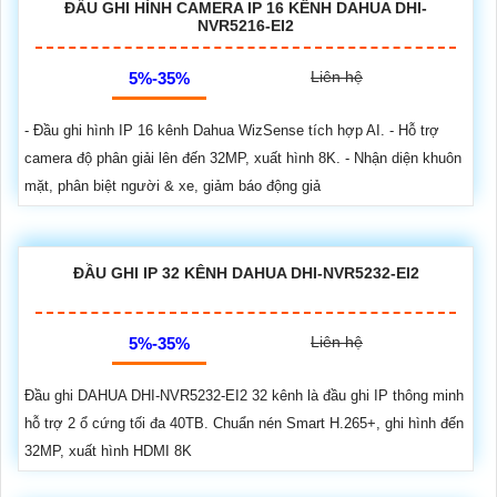
ĐẦU GHI HÌNH CAMERA IP 16 KÊNH DAHUA DHI-
NVR5216-EI2
Liên hệ
5%-35%
- Đầu ghi hình IP 16 kênh Dahua WizSense tích hợp AI. - Hỗ trợ
camera độ phân giải lên đến 32MP, xuất hình 8K. - Nhận diện khuôn
mặt, phân biệt người & xe, giảm báo động giả
ĐẦU GHI IP 32 KÊNH DAHUA DHI-NVR5232-EI2
Liên hệ
5%-35%
Đầu ghi DAHUA DHI-NVR5232-EI2 32 kênh là đầu ghi IP thông minh
hỗ trợ 2 ổ cứng tối đa 40TB. Chuẩn nén Smart H.265+, ghi hình đến
32MP, xuất hình HDMI 8K