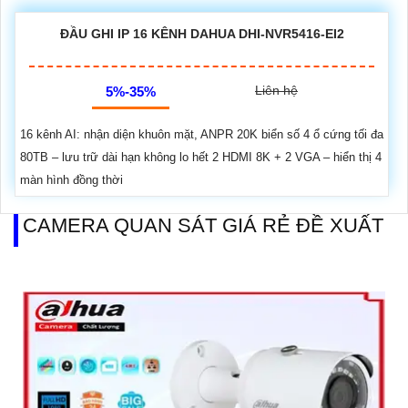
ĐẦU GHI IP 16 KÊNH DAHUA DHI-NVR5416-EI2
Liên hệ
5%-35%
16 kênh AI: nhận diện khuôn mặt, ANPR 20K biển số 4 ổ cứng tối đa
80TB – lưu trữ dài hạn không lo hết 2 HDMI 8K + 2 VGA – hiển thị 4
màn hình đồng thời
CAMERA QUAN SÁT GIÁ RẺ ĐỀ XUẤT