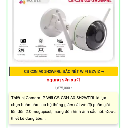
CS-C3N-A0-3H2WFRL SẮC NÉT WIFI EZVIZ ➠
ngung s₫n xu₫t
1,675,000 ₫
Thiết bị Camera IP Wifi CS-C3N-A0-3H2WFRL là lựa
chọn hoàn hảo cho hệ thống giám sát với độ phân giải
lên đến 2.0 megapixel, mang đến hình ảnh sắc nét. Được
thiết kế đúng tiêu...