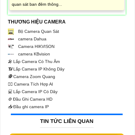
quan sát ban đêm thông...
THƯƠNG HIỆU CAMERA
Bộ Camera Quan Sát
camera Dahua
Camera HIKVISON
camera KBvision
️🎤️
Lắp Camera Có Thu Âm
📶
Lắp Camera IP Không Dây
🕵️
Camera Zoom Quang
🧛‍♀️
Camera Tích Hợp AI
💻
Lắp Camera IP Có Dây
⚙️
Đầu Ghi Camera HD
📥
Đầu ghi camera IP
TIN TỨC LIÊN QUAN