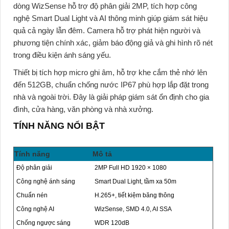
dòng WizSense hỗ trợ độ phân giải 2MP, tích hợp công
nghệ Smart Dual Light và AI thông minh giúp giám sát hiệu
quả cả ngày lẫn đêm. Camera hỗ trợ phát hiện người và
phương tiện chính xác, giảm báo động giả và ghi hình rõ nét
trong điều kiện ánh sáng yếu.
Thiết bị tích hợp micro ghi âm, hỗ trợ khe cắm thẻ nhớ lên
đến 512GB, chuẩn chống nước IP67 phù hợp lắp đặt trong
nhà và ngoài trời. Đây là giải pháp giám sát ổn định cho gia
đình, cửa hàng, văn phòng và nhà xưởng.
TÍNH NĂNG NỔI BẬT
Tính năng
Mô tả
Độ phân giải
2MP Full HD 1920 × 1080
Công nghệ ánh sáng
Smart Dual Light, tầm xa 50m
Chuẩn nén
H.265+, tiết kiệm băng thông
Công nghệ AI
WizSense, SMD 4.0, AI SSA
Chống ngược sáng
WDR 120dB