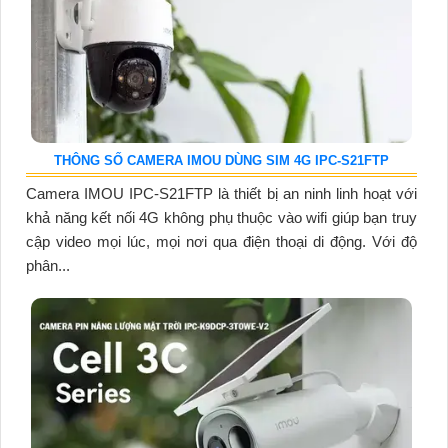
THÔNG SỐ CAMERA IMOU DÙNG SIM 4G IPC-S21FTP
Camera IMOU IPC-S21FTP là thiết bị an ninh linh hoạt với
khả năng kết nối 4G không phụ thuộc vào wifi giúp bạn truy
cập video mọi lúc, mọi nơi qua điện thoại di động. Với độ
phân...