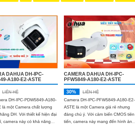
A DAHUA DH-IPC-
CAMERA DAHUA DH-IPC-
49-A180-E2-ASTE
PFW5849-A180-E2-ASTE
30%
LIÊN HỆ
LIÊN HỆ
mera DH-IPC-PDW5849-A180-
Camera DH-IPC-PFW5849-A180-E2-
 là một Camera chất lượng
ASTE là một Camera giá rẻ nhưng
Với thiết kế hiện đại
đáng chú ý. Với cảm biến CMOS tiên
ỉ, camera này có khả năng
tiến, camera này mang đến hình ảnh
 chất lượng hình ảnh vượt trội
sáng đẹp và rõ nét hơn