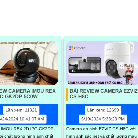
hân giải 4K
EW CAMERA IMOU REX
BÀI REVIEW CAMERA EZVIZ
PC-GK2DP-5C0W
CS-H8C
Lần xem: 11321
Lần xem: 12699
6/24/2024 10:41:07 AM
6/19/2024 5:33:23 PM
 IMOU REX 2D IPC-GK2DP-
Camera an ninh EZVIZ CS-H8C với
i chất lượng hình ảnh chất
hình ảnh sắc nét và chất lượng màu