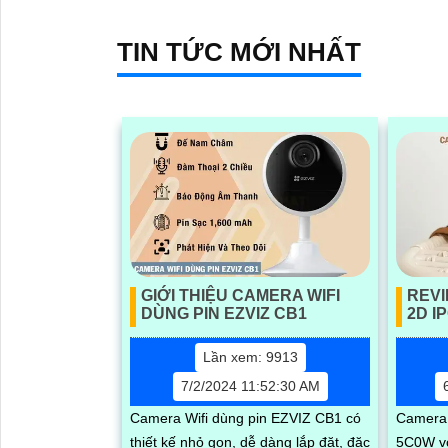
với độ p
TIN TỨC MỚI NHẤT
GIỚI THIỆU CAMERA WIFI
REVI
DÙNG PIN EZVIZ CB1
2D I
Lần xem: 9913
7/2/2024 11:52:30 AM
Camera Wifi dùng pin EZVIZ CB1 có
Camera
thiết kế nhỏ gọn, dễ dàng lắp đặt, đặc
5C0W vớ