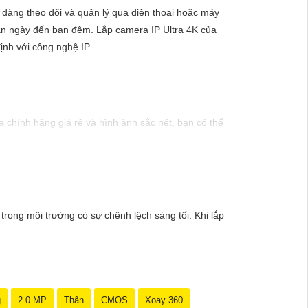
 dàng theo dõi và quản lý qua điện thoại hoặc máy
 ban ngày đến ban đêm. Lắp camera IP Ultra 4K của
ịnh với công nghệ IP.
chính hãng giá rẻ và hình ảnh sắc nét, bạn có thể
inh hiện đại, sản phẩm này hứa hẹn đáp ứng mọi nhu
mức giá vô cùng hấp dẫn."
ong môi trường có sự chênh lệch sáng tối. Khi lắp
g
2.0 MP
Thân
CMOS
Xoay 360