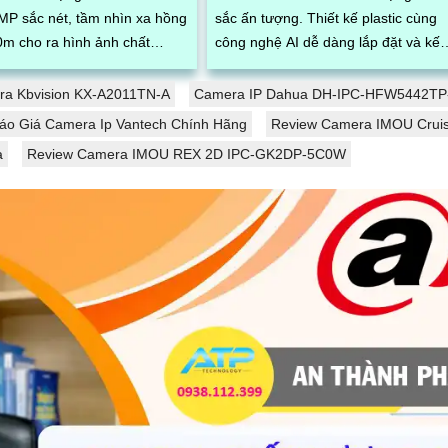
MP sắc nét, tầm nhìn xa hồng
sắc ấn tượng. Thiết kế plastic cùng
0m cho ra hình ảnh chất
công nghệ AI dễ dàng lắp đặt và kết
rong điều kiện ánh sáng yếu.
nối qua điện thoại thông minh.
g...
a Kbvision KX-A2011TN-A
Camera IP Dahua DH-IPC-HFW5442TP
áo Giá Camera Ip Vantech Chính Hãng
Review Camera IMOU Crui
à
Review Camera IMOU REX 2D IPC-GK2DP-5C0W