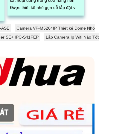
sát hoạt động trong cửa hàng nên
Được thiết kế nhỏ gọn dễ lắp đặt và
di dời sử dụng camera cho cửa
hàng...
-ASE
Camera VP-M5264IP Thiêt kế Dome Nhỏ
ser SE+ IPC-S41FEP
Lắp Camera Ip Wifi Nào Tốt