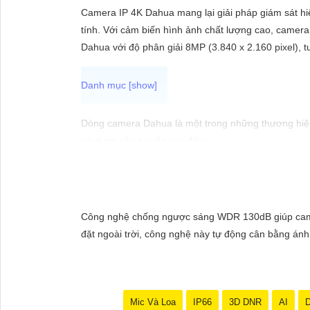
ĐẶT
Camera IP 4K Dahua mang lại giải pháp giám sát hiệ
tính. Với cảm biến hình ảnh chất lượng cao, camera 
Dahua với độ phân giải 8MP (3.840 x 2.160 pixel), t
PHỤ
KIỆN
CAMERA
Dòng camera Dahua là một trong những thương hiệu 
sử dụng câu tư vấn sau đây:
"Camera Dahua chính hãng mang đến cho bạn sự tin 
TƯ
cầu giám sát của bạn. Đừng ngần ngại trải nghiệm 
VẤN
DỊCH
Công nghệ chống ngược sáng WDR 130dB giúp camera 
VỤ
đặt ngoài trời, công nghệ này tự động cân bằng án
Mic Và Loa
IP66
3D DNR
AI
D