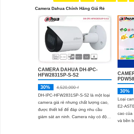
Camera Dahua Chính Hãng Giá Rẻ
CAMERA DAHUA DH-IPC-
CAMER
HFW2831SP-S-S2
PDW58
30%
4,520,000 ₫
30%
DH-IPC-HFW2831SP-S-S2 là một loại
Loại ca
camera giá rẻ nhưng chất lượng cao,
E2-ASTE
được thiết kế để đáp ứng nhu cầu
cao của hãng DH. 
giám sát an ninh. Camera này có độ
và bền b
phân giải Full HD 1080p, cho hình ảnh
quan sát
'
rõ nét và sắc nét