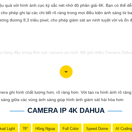
u quả với hình ảnh cực kỳ sắc nét nhờ độ phân giải 4K. Bạn có thể dễ
cho phép ghi lại các chi tiết rõ ràng trong mọi điều kiện ánh sáng từ
ương đương 8,3 triệu pixel, cho phép giám sát an ninh tuyệt vời và ổn đ
hàng đầu trong lĩnh vực camera an ninh. Để giới thiệu Camera Dahua 
cậy và chất lượng vượt trội. Với hình ảnh sắc nét và tính năng an n
sự ổn định và chất lượng vượt trội của Camera Dahua chính hãng với 
ghi hình chất lượng hơn, rõ ràng hơn. Với tạo ra hình ảnh rõ ràng tr
h sáng giữa các vùng ánh sáng giúp hình ảnh giám sát hài hòa hơn
CAMERA IP 4K DAHUA
ual Light
78°
Hồng Ngoại
Full Color
Speed Dome
AI Codin