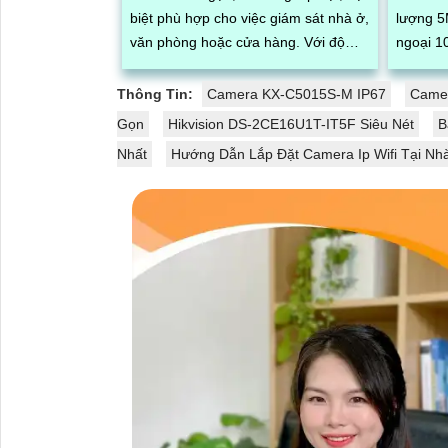
biệt phù hợp cho việc giám sát nhà ở,
lượng 5
văn phòng hoặc cửa hàng. Với độ
ngoại 1
phân giải full HD 1080p, tích hợp loa
lượng t
và mic, đèn hồng ngoại thông minh
Một tron
Thông Tin:
Camera KX-C5015S-M IP67
Camer
cho ra hình ảnh chất lượng ban đêm
Gọn
Hikvision DS-2CE16U1T-IT5F Siêu Nét
B
Nhất
Hướng Dẫn Lắp Đặt Camera Ip Wifi Tại Nh