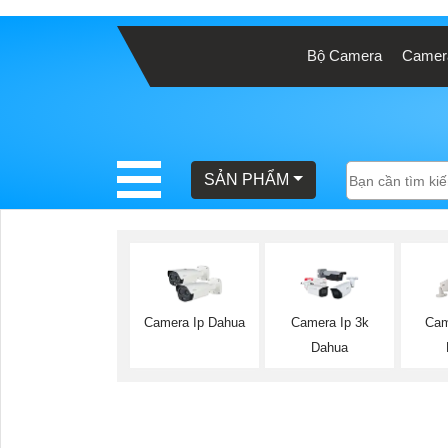
Bộ Camera
Camera
BÁO
GIÁ
TRỌN
GÓI
SẢN PHẨM
SẢN
PHẨM
Camera Ip Dahua
Camera Ip 3k
Cam
Dahua
TƯ
VẤN
LẮP