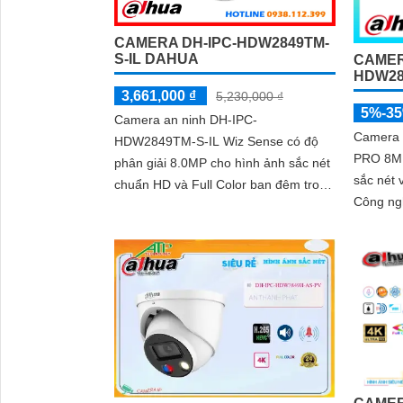
CAMERA DH-IPC-HDW2849TM-
S-IL DAHUA
CAMER
HDW28
3,661,000 ₫
5,230,000 ₫
5%-3
Camera an ninh DH-IPC-
Camera
HDW2849TM-S-IL Wiz Sense có độ
PRO 8MP
phân giải 8.0MP cho hình ảnh sắc nét
sắc nét 
chuẩn HD và Full Color ban đêm trong
Công ng
phạm vi 30m. Camera quan sát hỗ trợ
sát ban
lưu trữ thẻ...
thực