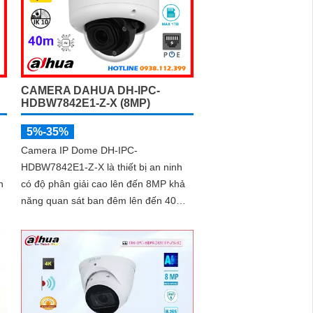
512GB và công nghệ phân biệt người
và phương tiện, nâng cao độ chính
xác trong cảnh báo, hỗ trợ POE tiện
lợi
CAMERA DAHUA DH-IPC-
HDBW7842E1-Z-X (8MP)
5%-35%
Camera IP Dome DH-IPC-
HDBW7842E1-Z-X là thiết bị an ninh
n
có độ phân giải cao lên đến 8MP khả
năng quan sát ban đêm lên đến 40m,
hỗ trợ thẻ nhớ Micro SD 1TB và đàm
thoại hai chiều, camera mang đến trải
nghiệm giám sát toàn diện. Đặc biệt,
các tính năng AI thông minh như nhận
he
diện khuôn mặt và đếm người giúp
hỗ
nâng cao hiệu quả quản lý và an ninh