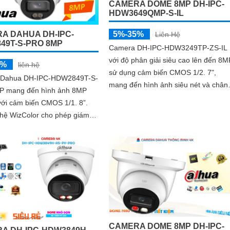
CAMERA DOME 8MP DH-IPC-
HDW3649QMP-S-IL
5%-35%
A DAHUA DH-IPC-
Liên Hệ
49T-S-PRO 8MP
Camera DH-IPC-HDW3249TP-ZS-IL
với độ phân giải siêu cao lên đến 8M
5%
liên hệ
sử dụng cảm biến CMOS 1/2. 7",
 Dahua DH-IPC-HDW2849T-S-
mang đến hình ảnh siêu nét và chân
 mang đến hình ảnh 8MP
thực. Ngoài ra camera sở hữu công
với cảm biến CMOS 1/1. 8”.
nghệ AI tiên tiến như SMD 4
hệ WizColor cho phép giám
 đêm có màu sắc đẹp và chân
CAMERA DOME 8MP DH-IPC-