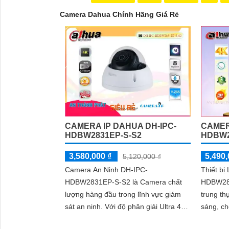
Camera Dahua Chính Hãng Giá Rẻ
CAMERA IP DAHUA DH-IPC-
CAMER
HDBW2831EP-S-S2
HDBW2
3,580,000 ₫
5,490,
5,120,000 ₫
Camera An Ninh DH-IPC-
Thiết bị
HDBW2831EP-S-S2 là Camera chất
HDBW28
lượng hàng đầu trong lĩnh vực giám
trung t
sát an ninh. Với độ phân giải Ultra 4k
sáng, c
và bộ cảm biến CMOS Starlight 8MP,
phạm vi Hồ
'