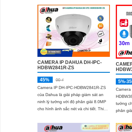
hình ảnh được...
nghệ hìn
được quả
CAMERA IP DAHUA DH-IPC-
CAMER
HDBW2841R-ZS
HDBW3
45%
00 ₫
5%-3
Camera IP DH-IPC-HDBW2841R-ZS
Camera 
của Dahua là giải pháp giám sát an
HDBW384
ninh lý tưởng với độ phân giải 8.0MP
tưởng ch
cho hình ảnh sắc nét và chi tiết. Thiết
phân giả
bị này được trang bị công nghệ...
ngoại b
rõ ràng. Sở hữu công nghệ AI thông
minh, c