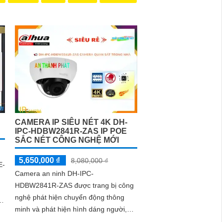
CAMERA IP SIÊU NÉT 4K DH-
IPC-HDBW2841R-ZAS IP POE
SẮC NÉT CÔNG NGHỆ MỚI
5,650,000 ₫
8,080,000 ₫
E-
Camera an ninh DH-IPC-
HDBW2841R-ZAS được trang bị công
nghệ phát hiện chuyển động thông
minh và phát hiện hình dáng người,
giúp người dùng dễ dàng quản lý và