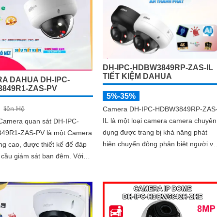
biệt chuyển động của người
khe cắm thẻ nhớ đến 512GB và côn
g tiện, tăng độ chính xác
nghệ AI thông minh giúp phân biệt
nh báo an ninh
chính xác người và phương tiện hỗ t
POE, giảm thiểu báo động giả hiệu
quả
DH-IPC-HDBW3849RP-ZAS-IL
TIẾT KIỆM DAHUA
A DAHUA DH-IPC-
849R1-ZAS-PV
5%-35%
liên Hệ
Camera DH-IPC-HDBW3849RP-ZAS
IL là một loại camera camera chuyên
 Camera quan sát DH-IPC-
dụng được trang bị khả năng phát
49R1-ZAS-PV là một Camera
hiện chuyển động phân biệt người và
ng cao, được thiết kế để đáp
chuyển động khác. Đây là camera
cầu giám sát ban đêm. Với
Internet (IP) siêu sáng và đẹp có độ
g xem ban đêm Full Color
phân giải siêu nét lên đến 8