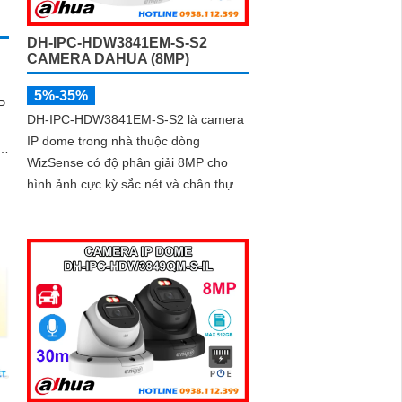
DH-IPC-HDW3841EM-S-S2
CAMERA DAHUA (8MP)
5%-35%
P
DH-IPC-HDW3841EM-S-S2 là camera
IP dome trong nhà thuộc dòng
WizSense có độ phân giải 8MP cho
hình ảnh cực kỳ sắc nét và chân thực.
Tích hợp hồng ngoại 30m, micro thu
âm, khe cắm thẻ nhớ 256GB cùng
công nghệ POE, camera mang đến sự
tiện lợi tối đa trong lắp đặt và sử dụng