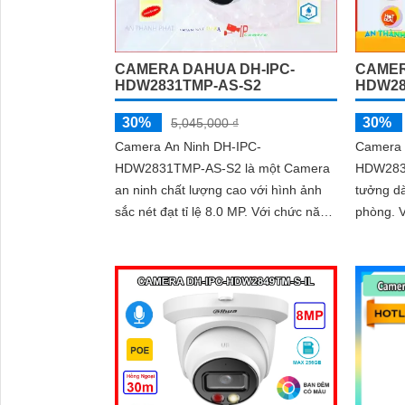
CAMERA DAHUA DH-IPC-
CAMER
HDW2831TMP-AS-S2
HDW28
30%
30%
5,045,000 ₫
Camera An Ninh DH-IPC-
Camera 
HDW2831TMP-AS-S2 là một Camera
HDW2831
an ninh chất lượng cao với hình ảnh
tưởng dà
sắc nét đạt tỉ lệ 8.0 MP. Với chức năng
phòng. Với vỏ dome kim loại chắc
thông minh, camera này thông qua
chắn, nó
giao thức ONVIF...
an toàn 