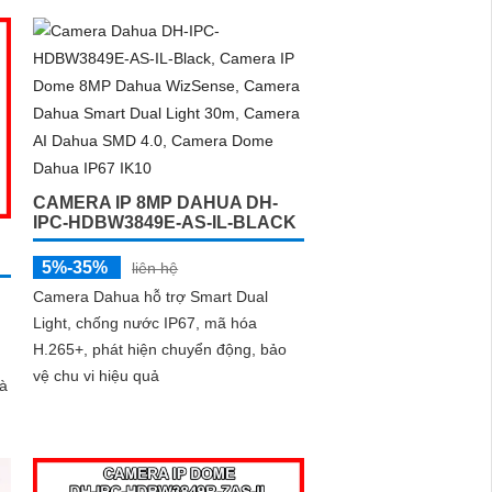
giám sát. Sản phẩm này kết nối qua
dây mạng, có khả năng báo động khi
xâm nhập hàng rào ảo
CAMERA IP 8MP DAHUA DH-
IPC-HDBW3849E-AS-IL-BLACK
5%-35%
liên hệ
Camera Dahua hỗ trợ Smart Dual
Light, chống nước IP67, mã hóa
H.265+, phát hiện chuyển động, bảo
vệ chu vi hiệu quả
hà
MP
êm
ợp