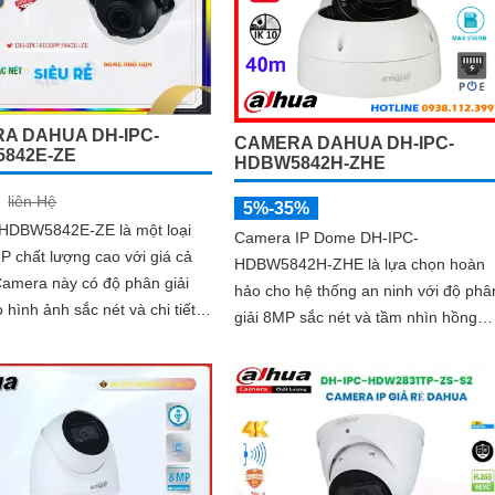
A DAHUA DH-IPC-
CAMERA DAHUA DH-IPC-
842E-ZE
HDBW5842H-ZHE
liên Hệ
5%-35%
HDBW5842E-ZE là một loại
Camera IP Dome DH-IPC-
P chất lượng cao với giá cả
HDBW5842H-ZHE là lựa chọn hoàn
hảo cho hệ thống an ninh với độ phâ
 hình ảnh sắc nét và chi tiết
giải 8MP sắc nét và tầm nhìn hồng
rõ ràng. Cấu trúc chống bụi, chống...
ngoại lên tới 40m cho hình ảnh rõ
ràng cả ngày lẫn đêm. Tích hợp công
nghệ AI thông minh giúp phân biệt
chuyển động giữa người và phương
tiện, hạn chế cảnh báo sai, đi kèm k
cắm thẻ nhớ 256GB lưu trữ lâu dài, 