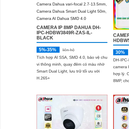
CAMERA IP 8MP DAHUA DH-
IPC-HDBW3849R-ZAS-IL-
CAMER
BLACK
HDBW5
5%-35%
liên hệ
30%
Tích hợp AI SSA, SMD 4.0, bảo vệ chu
DH-IPC-
vi thông minh, quay đêm có màu nhờ
camera I
Smart Dual Light, lưu trữ tối ưu với
hợp lý. Camera này có độ phân giải
H.265+
8MP, cho