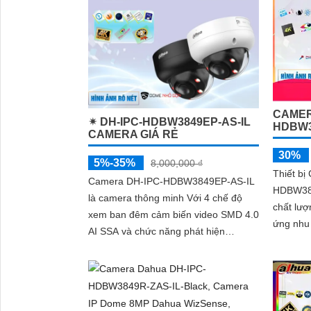
và phân 
và phươn
trong cả
CAMER
✴ DH-IPC-HDBW3849EP-AS-IL
HDBW3
CAMERA GIÁ RẺ
30%
5%-35%
8,000,000 ₫
Thiết bị
Camera DH-IPC-HDBW3849EP-AS-IL
HDBW38
là camera thông minh Với 4 chế độ
chất lượ
xem ban đêm cảm biến video SMD 4.0
ứng nhu 
AI SSA và chức năng phát hiện
khả năn
chuyển động thông minh camera giúp
trong...
bảo vệ hiệu quả cho ngôi nhà hay
doanh nghiệp của bạn