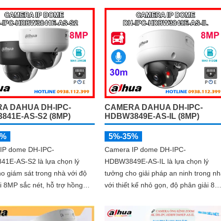
h Ảnh IP POE, nó có thể
30m
n lý từ xa
A DAHUA DH-IPC-
CAMERA DAHUA DH-IPC-
841E-AS-S2 (8MP)
HDBW3849E-AS-IL (8MP)
5%
5%-35%
IP dome DH-IPC-
Camera IP dome DH-IPC-
1E-AS-S2 là lựa chọn lý
HDBW3849E-AS-IL là lựa chọn lý
o giám sát trong nhà với độ
tưởng cho giải pháp an ninh trong n
i 8MP sắc nét, hỗ trợ hồng
với thiết kế nhỏ gọn, độ phân giải 8
an đêm 30m và micro ghi âm
sắc nét và khả năng ghi hình ban đ
ấn tượng nhờ hồng ngoại 30m kết h
amera có khả năng nhận diện
đèn trợ sáng. Tích hợp micro thu âm,