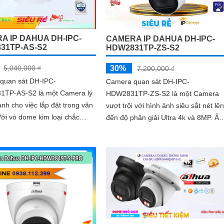
trợ POE tiện lợi và mức giá phải chă
A IP DAHUA DH-IPC-
CAMERA IP DAHUA DH-IPC-
31TP-AS-S2
HDW2831TP-ZS-S2
30%
5,040,000 ₫
7,200,000 ₫
quan sát DH-IPC-
Camera quan sát DH-IPC-
TP-AS-S2 là một Camera lý
HDW2831TP-ZS-S2 là một Camera
nh cho việc lắp đặt trong văn
vượt trội với hình ảnh siêu sắt nét lên
đến độ phân giải Ultra 4k và 8MP. Ấn
 mang lại sự đảm bảo về sự
tượng ơn với những thông số là
và bền bỉ cho người dùng
camera này có khả...