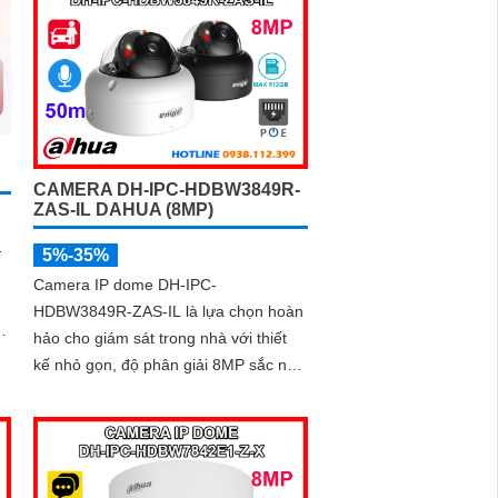
g
rợ
CAMERA DH-IPC-HDBW3849R-
ZAS-IL DAHUA (8MP)
-
5%-35%
Camera IP dome DH-IPC-
HDBW3849R-ZAS-IL là lựa chọn hoàn
hảo cho giám sát trong nhà với thiết
kế nhỏ gọn, độ phân giải 8MP sắc nét,
kết hợp hồng ngoại 50m và đèn trợ
sáng thông minh giúp quan sát rõ cả
ngày lẫn đêm. Camera được tích hợp
micro ghi âm, khe thẻ nhớ lên đến