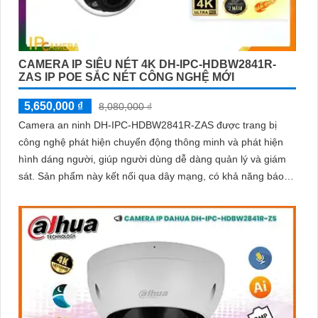
CAMERA IP SIÊU NÉT 4K DH-IPC-HDBW2841R-
ZAS IP POE SẮC NÉT CÔNG NGHỆ MỚI
5,650,000 ₫
8,080,000 ₫
Camera an ninh DH-IPC-HDBW2841R-ZAS được trang bị
công nghệ phát hiện chuyển động thông minh và phát hiện
hình dáng người, giúp người dùng dễ dàng quản lý và giám
sát. Sản phẩm này kết nối qua dây mạng, có khả năng báo
động khi xâm nhập hàng rào ảo