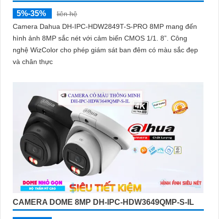
5%-35%
liên hệ
Camera Dahua DH-IPC-HDW2849T-S-PRO 8MP mang đến
hình ảnh 8MP sắc nét với cảm biến CMOS 1/1. 8”. Công
nghệ WizColor cho phép giám sát ban đêm có màu sắc đẹp
và chân thực
CAMERA DOME 8MP DH-IPC-HDW3649QMP-S-IL