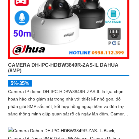
CAMERA DH-IPC-HDBW3849R-ZAS-IL DAHUA
(8MP)
5%-35%
Camera IP dome DH-IPC-HDBW3849R-ZAS-IL là lựa chọn
hoàn hảo cho giám sát trong nhà với thiết kế nhỏ gọn, độ
phân giải 8MP sắc nét, kết hợp hồng ngoại 50m và đèn trợ
sáng thông minh giúp quan sát rõ cả ngày lẫn đêm. Camera
được tích hợp micro ghi âm, khe thẻ nhớ lên đến 512GB và
công nghệ phân biệt người và phương tiện, nâng cao độ
chính xác trong cảnh báo, hỗ trợ POE tiện lợi