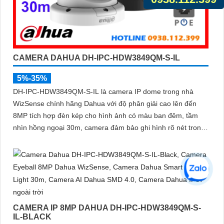
CAMERA DAHUA DH-IPC-HDW3849QM-S-IL
5%-35%
DH-IPC-HDW3849QM-S-IL là camera IP dome trong nhà
WizSense chính hãng Dahua với độ phân giải cao lên đến
8MP tích hợp đèn kép cho hình ảnh có màu ban đêm, tầm
nhìn hồng ngoại 30m, camera đảm bảo ghi hình rõ nét trong
mọi điều kiện ánh sáng. Hỗ trợ khe thẻ nhớ lên đến 512GB,
tích hợp micro ghi âm, chuẩn POE và khả năng nhận diện
chính xác người và phương tiện giám sát an ninh tốt
CAMERA IP 8MP DAHUA DH-IPC-HDW3849QM-S-
IL-BLACK