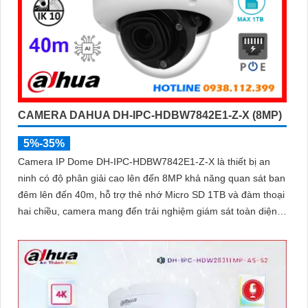
CAMERA DAHUA DH-IPC-HDBW7842E1-Z-X (8MP)
5%-35%
Camera IP Dome DH-IPC-HDBW7842E1-Z-X là thiết bị an
ninh có độ phân giải cao lên đến 8MP khả năng quan sát ban
đêm lên đến 40m, hỗ trợ thẻ nhớ Micro SD 1TB và đàm thoại
hai chiều, camera mang đến trải nghiệm giám sát toàn diện.
Đặc biệt, các tính năng AI thông minh như nhận diện khuôn
mặt và đếm người giúp nâng cao hiệu quả quản lý và an ninh
cho mọi không gian trong nhà