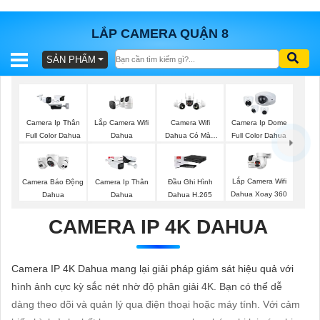
LẮP CAMERA QUẬN 8
SẢN PHẨM
BÁO
GIÁ
TRỌN
GÓI
Lắp Camera Wifi
Camera Ip Thân
Camera Wifi
Camera Ip Dome
Dahua
Full Color Dahua
Dahua Có Màu
Full Color Dahua
Ban Đêm
SẢN
Lắp Camera Wifi
Camera Báo Động
Camera Ip Thân
Đầu Ghi Hình
Dahua Xoay 360
Dahua
Dahua
Dahua H.265
PHẨM
CAMERA IP 4K DAHUA
TƯ
Camera IP 4K Dahua mang lại giải pháp giám sát hiệu quả với
VẤN
hình ảnh cực kỳ sắc nét nhờ độ phân giải 4K. Bạn có thể dễ
LẮP
dàng theo dõi và quản lý qua điện thoại hoặc máy tính. Với cảm