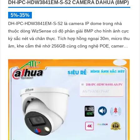
DH-IPC-HDW3841EM-S-S2 CAMERA DAHUA (8MP)
5%-35%
DH-IPC-HDW3841EM-S-S2 là camera IP dome trong nhà
thuộc dòng WizSense có độ phân giải 8MP cho hình ảnh cực
kỳ sắc nét và chân thực. Tích hợp hồng ngoại 30m, micro thu
âm, khe cắm thẻ nhớ 256GB cùng công nghệ POE, camera
mang đến sự tiện lợi tối đa trong lắp đặt và sử dụng