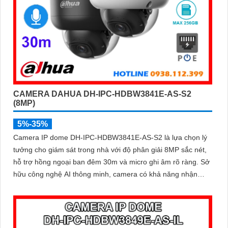
CAMERA DAHUA DH-IPC-HDBW3841E-AS-S2
(8MP)
5%-35%
Camera IP dome DH-IPC-HDBW3841E-AS-S2 là lựa chọn lý
tưởng cho giám sát trong nhà với độ phân giải 8MP sắc nét,
hỗ trợ hồng ngoại ban đêm 30m và micro ghi âm rõ ràng. Sở
hữu công nghệ AI thông minh, camera có khả năng nhận
diện và phân biệt chuyển động của người và phương tiện,
tăng độ chính xác trong cảnh báo an ninh