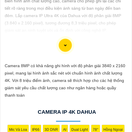
biến hình ảnh chất lượng cao, camera cho phép ghi lại các chi
ĐẶT
tiết rõ ràng trong mọi điều kiện ánh sáng từ ban ngày đến ban
đêm. Lắp camera IP Ultra 4K của Dahua với độ phân giải 8MP
(3.840 x 2.160 pixel), tương đương 8,3 triệu pixel, cho phép
PHỤ
giám sát an ninh tuyệt vời và ổn định với công nghệ IP.
KIỆN
CAMERA
Dòng camera Dahua là một trong những thương hiệu hàng đầu
Camera 8MP có khả năng ghi hình với độ phân giải 3840 x 2160
TƯ
trong lĩnh vực camera an ninh. Để giới thiệu Camera Dahua
pixel, mang lại hình ảnh sắc nét với chuẩn hình ảnh chất lượng
VẤN
chính hãng giá rẻ và hình ảnh sắc nét, bạn có thể sử dụng câu
4K. Với 8 triệu điểm ảnh, camera sẽ thích hợp cho các hệ thống
tư vấn sau đây:
DỊCH
giám sát yêu cầu chất lượng cao như ngân hàng hoặc quầy
"Camera Dahua chính hãng mang đến cho bạn sự tin cậy và
VỤ
thanh toán
chất lượng vượt trội. Với hình ảnh sắc nét và tính năng an ninh
hiện đại, sản phẩm này hứa hẹn đáp ứng mọi nhu cầu giám sát
CAMERA IP 4K DAHUA
của bạn. Đừng ngần ngại trải nghiệm sự ổn định và chất lượng
vượt trội của Camera Dahua chính hãng với mức giá vô cùng
hấp dẫn."
Mic Và Loa
IP66
3D DNR
AI
Dual Light
78°
Hồng Ngoại