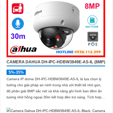
CAMERA DAHUA DH-IPC-HDBW3849E-AS-IL (8MP)
5%-35%
Camera IP dome DH-IPC-HDBW3849E-AS-IL là lựa chọn lý
tưởng cho giải pháp an ninh trong nhà với thiết kế nhỏ gọn,
độ phân giải 8MP sắc nét và khả năng ghi hình ban đêm ấn
tượng nhờ hồng ngoại 30m kết hợp đèn trợ sáng. Tích hợp
micro thu âm, khe cắm thẻ nhớ đến 512GB và công nghệ AI
thông minh giúp phân biệt chính xác người và phương tiện hỗ