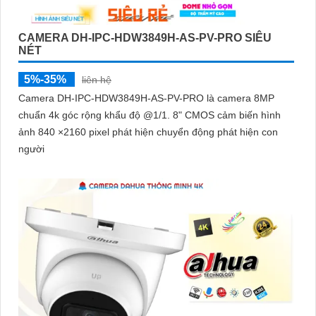
CAMERA DH-IPC-HDW3849H-AS-PV-PRO SIÊU
NÉT
5%-35%
liên hệ
Camera DH-IPC-HDW3849H-AS-PV-PRO là camera 8MP
chuẩn 4k góc rộng khẩu độ @1/1. 8" CMOS cảm biến hình
ảnh 840 ×2160 pixel phát hiện chuyển động phát hiện con
người