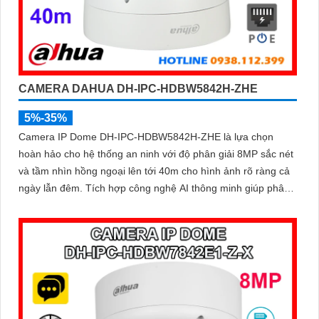
CAMERA DAHUA DH-IPC-HDBW5842H-ZHE
5%-35%
Camera IP Dome DH-IPC-HDBW5842H-ZHE là lựa chọn
hoàn hảo cho hệ thống an ninh với độ phân giải 8MP sắc nét
và tầm nhìn hồng ngoại lên tới 40m cho hình ảnh rõ ràng cả
ngày lẫn đêm. Tích hợp công nghệ AI thông minh giúp phân
biệt chuyển động giữa người và phương tiện, hạn chế cảnh
báo sai, đi kèm khe cắm thẻ nhớ 256GB lưu trữ lâu dài, hỗ
trợ POE tiện lợi và mức giá phải chăng