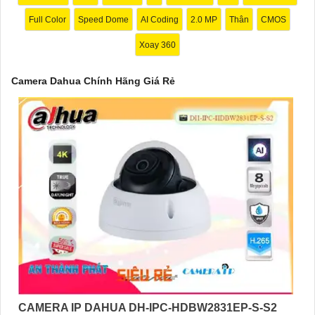
Full Color
Speed Dome
AI Coding
2.0 MP
Thân
CMOS
Xoay 360
Camera Dahua Chính Hãng Giá Rẻ
'
CAMERA IP DAHUA DH-IPC-HDBW2831EP-S-S2