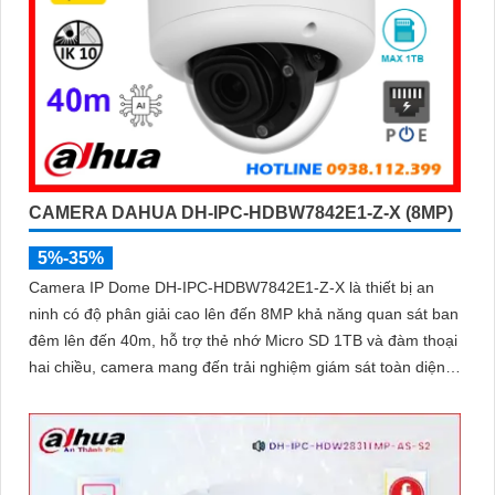
CAMERA DAHUA DH-IPC-HDBW7842E1-Z-X (8MP)
5%-35%
Camera IP Dome DH-IPC-HDBW7842E1-Z-X là thiết bị an
ninh có độ phân giải cao lên đến 8MP khả năng quan sát ban
đêm lên đến 40m, hỗ trợ thẻ nhớ Micro SD 1TB và đàm thoại
hai chiều, camera mang đến trải nghiệm giám sát toàn diện.
Đặc biệt, các tính năng AI thông minh như nhận diện khuôn
mặt và đếm người giúp nâng cao hiệu quả quản lý và an ninh
cho mọi không gian trong nhà