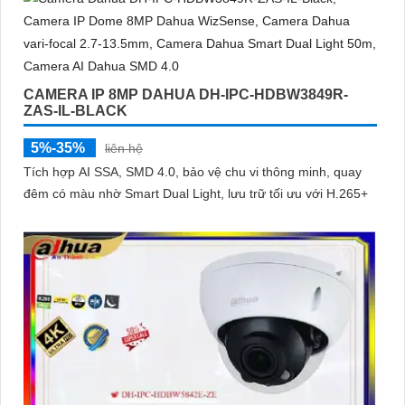
chính xác trong cảnh báo, hỗ trợ POE tiện lợi
CAMERA IP 8MP DAHUA DH-IPC-HDBW3849R-
ZAS-IL-BLACK
5%-35%
liên hệ
Tích hợp AI SSA, SMD 4.0, bảo vệ chu vi thông minh, quay
đêm có màu nhờ Smart Dual Light, lưu trữ tối ưu với H.265+