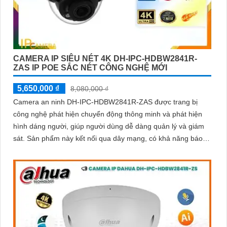
CAMERA IP SIÊU NÉT 4K DH-IPC-HDBW2841R-
ZAS IP POE SẮC NÉT CÔNG NGHỆ MỚI
5,650,000 ₫
8,080,000 ₫
Camera an ninh DH-IPC-HDBW2841R-ZAS được trang bị
công nghệ phát hiện chuyển động thông minh và phát hiện
hình dáng người, giúp người dùng dễ dàng quản lý và giám
sát. Sản phẩm này kết nối qua dây mạng, có khả năng báo
động khi xâm nhập hàng rào ảo