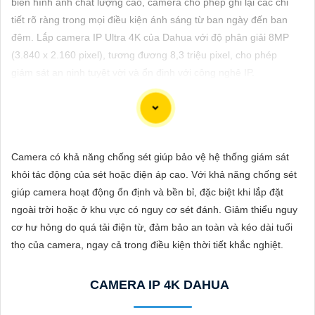
biến hình ảnh chất lượng cao, camera cho phép ghi lại các chi
ĐẶT
tiết rõ ràng trong mọi điều kiện ánh sáng từ ban ngày đến ban
đêm. Lắp camera IP Ultra 4K của Dahua với độ phân giải 8MP
(3.840 x 2.160 pixel), tương đương 8,3 triệu pixel, cho phép
PHỤ
giám sát an ninh tuyệt vời và ổn định với công nghệ IP.
KIỆN
CAMERA
Dòng camera Dahua là một trong những thương hiệu hàng đầu
Camera có khả năng chống sét giúp bảo vệ hệ thống giám sát
TƯ
trong lĩnh vực camera an ninh. Để giới thiệu Camera Dahua
khỏi tác động của sét hoặc điện áp cao. Với khả năng chống sét
VẤN
chính hãng giá rẻ và hình ảnh sắc nét, bạn có thể sử dụng câu
giúp camera hoạt động ổn định và bền bỉ, đặc biệt khi lắp đặt
tư vấn sau đây:
DỊCH
ngoài trời hoặc ở khu vực có nguy cơ sét đánh. Giảm thiểu nguy
"Camera Dahua chính hãng mang đến cho bạn sự tin cậy và
VỤ
cơ hư hỏng do quá tải điện từ, đảm bảo an toàn và kéo dài tuổi
chất lượng vượt trội. Với hình ảnh sắc nét và tính năng an ninh
thọ của camera, ngay cả trong điều kiện thời tiết khắc nghiệt.
hiện đại, sản phẩm này hứa hẹn đáp ứng mọi nhu cầu giám sát
của bạn. Đừng ngần ngại trải nghiệm sự ổn định và chất lượng
CAMERA IP 4K DAHUA
vượt trội của Camera Dahua chính hãng với mức giá vô cùng
hấp dẫn."