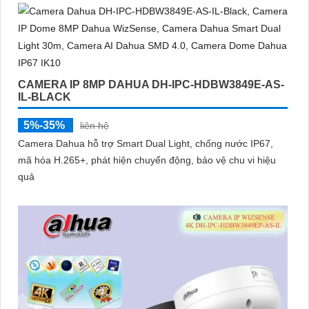
thông minh giúp phân biệt chính xác người và phương tiện hỗ
trợ POE, giảm thiểu báo động giả hiệu quả
CAMERA IP 8MP DAHUA DH-IPC-HDBW3849E-AS-
IL-BLACK
5%-35%
liên hệ
Camera Dahua hỗ trợ Smart Dual Light, chống nước IP67,
mã hóa H.265+, phát hiện chuyển động, bảo vệ chu vi hiệu
quả