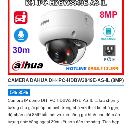
CAMERA DAHUA DH-IPC-HDBW3849E-AS-IL (8MP)
5%-35%
Camera IP dome DH-IPC-HDBW3849E-AS-IL là lựa chọn lý
tưởng cho giải pháp an ninh trong nhà với thiết kế nhỏ gọn,
độ phân giải 8MP sắc nét và khả năng ghi hình ban đêm ấn
tượng nhờ hồng ngoại 30m kết hợp đèn trợ sáng. Tích hợp
micro thu âm, khe cắm thẻ nhớ đến 512GB và công nghệ AI