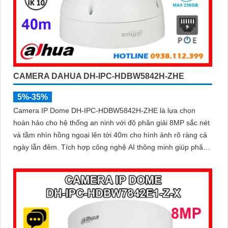
CAMERA DAHUA DH-IPC-HDBW5842H-ZHE
5%-35%
Camera IP Dome DH-IPC-HDBW5842H-ZHE là lựa chọn
hoàn hảo cho hệ thống an ninh với độ phân giải 8MP sắc nét
và tầm nhìn hồng ngoại lên tới 40m cho hình ảnh rõ ràng cả
ngày lẫn đêm. Tích hợp công nghệ AI thông minh giúp phân
biệt chuyển động giữa người và phương tiện, hạn chế cảnh
báo sai, đi kèm khe cắm thẻ nhớ 256GB lưu trữ lâu dài, hỗ
trợ POE tiện lợi và mức giá phải chăng