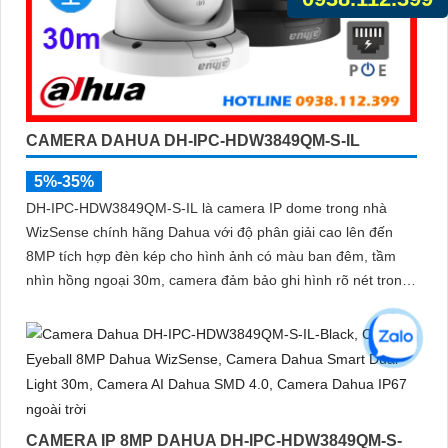
CAMERA DAHUA DH-IPC-HDW3849QM-S-IL
5%-35%
DH-IPC-HDW3849QM-S-IL là camera IP dome trong nhà
WizSense chính hãng Dahua với độ phân giải cao lên đến
8MP tích hợp đèn kép cho hình ảnh có màu ban đêm, tầm
nhìn hồng ngoại 30m, camera đảm bảo ghi hình rõ nét trong
mọi điều kiện ánh sáng. Hỗ trợ khe thẻ nhớ lên đến 512GB,
tích hợp micro ghi âm, chuẩn POE và khả năng nhận diện
chính xác người và phương tiện giám sát an ninh tốt
CAMERA IP 8MP DAHUA DH-IPC-HDW3849QM-S-