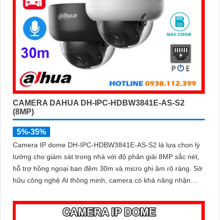
CAMERA DAHUA DH-IPC-HDBW3841E-AS-S2
(8MP)
5%-35%
Camera IP dome DH-IPC-HDBW3841E-AS-S2 là lựa chọn lý
tưởng cho giám sát trong nhà với độ phân giải 8MP sắc nét,
hỗ trợ hồng ngoại ban đêm 30m và micro ghi âm rõ ràng. Sở
hữu công nghệ AI thông minh, camera có khả năng nhận
diện và phân biệt chuyển động của người và phương tiện,
tăng độ chính xác trong cảnh báo an ninh