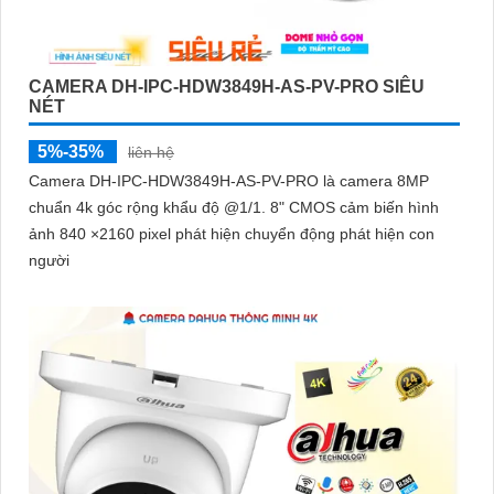
CAMERA DH-IPC-HDW3849H-AS-PV-PRO SIÊU
NÉT
5%-35%
liên hệ
Camera DH-IPC-HDW3849H-AS-PV-PRO là camera 8MP
chuẩn 4k góc rộng khẩu độ @1/1. 8" CMOS cảm biến hình
ảnh 840 ×2160 pixel phát hiện chuyển động phát hiện con
người