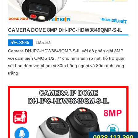
CAMERA DOME 8MP DH-IPC-HDW3849QMP-S-IL
5%-35%
Liên Hệ
Camera DH-IPC-HDW3849QMP-S-IL với độ phân giải 8MP
với cảm biến CMOS 1/2. 7" cho hình ảnh rõ nét, hỗ trợ quan
sát ban đêm với phạm vi 30m hồng ngoại và 30m ánh sáng
trắng
0938.112.399