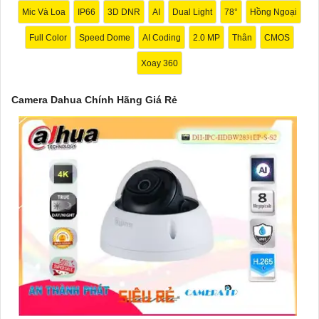
Mic Và Loa
IP66
3D DNR
AI
Dual Light
78°
Hồng Ngoại
Full Color
Speed Dome
AI Coding
2.0 MP
Thân
CMOS
Xoay 360
Camera Dahua Chính Hãng Giá Rẻ
'