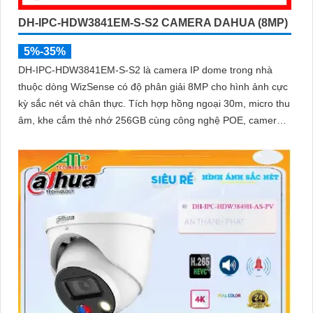
DH-IPC-HDW3841EM-S-S2 CAMERA DAHUA (8MP)
5%-35%
DH-IPC-HDW3841EM-S-S2 là camera IP dome trong nhà
thuộc dòng WizSense có độ phân giải 8MP cho hình ảnh cực
kỳ sắc nét và chân thực. Tích hợp hồng ngoại 30m, micro thu
âm, khe cắm thẻ nhớ 256GB cùng công nghệ POE, camera
mang đến sự tiện lợi tối đa trong lắp đặt và sử dụng