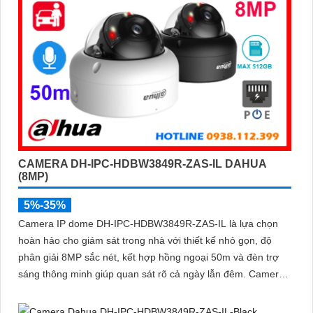
CAMERA DH-IPC-HDBW3849R-ZAS-IL DAHUA
(8MP)
5%-35%
Camera IP dome DH-IPC-HDBW3849R-ZAS-IL là lựa chọn
hoàn hảo cho giám sát trong nhà với thiết kế nhỏ gọn, độ
phân giải 8MP sắc nét, kết hợp hồng ngoại 50m và đèn trợ
sáng thông minh giúp quan sát rõ cả ngày lẫn đêm. Camera
được tích hợp micro ghi âm, khe thẻ nhớ lên đến 512GB và
công nghệ phân biệt người và phương tiện, nâng cao độ