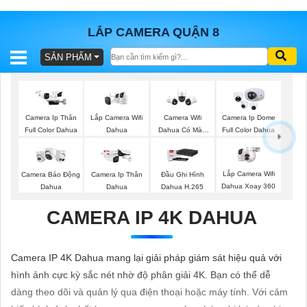
LẮP CAMERA QUẬN 8
SẢN PHẨM
BÁO
GIÁ
TRỌN
GÓI
Lắp Camera Wifi
Camera Ip Thân
Camera Wifi
Camera Ip Dome
Dahua
Full Color Dahua
Dahua Có Màu
Full Color Dahua
Ban Đêm
SẢN
Lắp Camera Wifi
Camera Báo Động
Camera Ip Thân
Đầu Ghi Hình
Dahua Xoay 360
Dahua
Dahua
Dahua H.265
PHẨM
CAMERA IP 4K DAHUA
TƯ
Camera IP 4K Dahua mang lại giải pháp giám sát hiệu quả với
VẤN
hình ảnh cực kỳ sắc nét nhờ độ phân giải 4K. Bạn có thể dễ
LẮP
dàng theo dõi và quản lý qua điện thoại hoặc máy tính. Với cảm