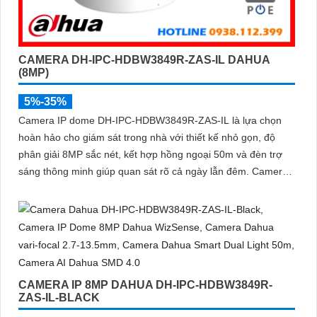
CAMERA DH-IPC-HDBW3849R-ZAS-IL DAHUA
(8MP)
5%-35%
Camera IP dome DH-IPC-HDBW3849R-ZAS-IL là lựa chọn
hoàn hảo cho giám sát trong nhà với thiết kế nhỏ gọn, độ
phân giải 8MP sắc nét, kết hợp hồng ngoại 50m và đèn trợ
sáng thông minh giúp quan sát rõ cả ngày lẫn đêm. Camera
được tích hợp micro ghi âm, khe thẻ nhớ lên đến 512GB và
công nghệ phân biệt người và phương tiện, nâng cao độ
chính xác trong cảnh báo, hỗ trợ POE tiện lợi
CAMERA IP 8MP DAHUA DH-IPC-HDBW3849R-
ZAS-IL-BLACK