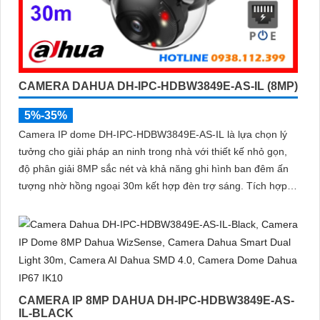
CAMERA DAHUA DH-IPC-HDBW3849E-AS-IL (8MP)
5%-35%
Camera IP dome DH-IPC-HDBW3849E-AS-IL là lựa chọn lý
tưởng cho giải pháp an ninh trong nhà với thiết kế nhỏ gọn,
độ phân giải 8MP sắc nét và khả năng ghi hình ban đêm ấn
tượng nhờ hồng ngoại 30m kết hợp đèn trợ sáng. Tích hợp
micro thu âm, khe cắm thẻ nhớ đến 512GB và công nghệ AI
thông minh giúp phân biệt chính xác người và phương tiện hỗ
trợ POE, giảm thiểu báo động giả hiệu quả
CAMERA IP 8MP DAHUA DH-IPC-HDBW3849E-AS-
IL-BLACK