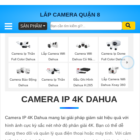
LẮP CAMERA QUẬN 8
SẢN PHẨM
BÁO
GIÁ
TRỌN
GÓI
Lắp Camera Wifi
Camera Ip Thân
Camera Wifi
Camera Ip Dome
Dahua
Full Color Dahua
Dahua Có Màu
Full Color Dahua
Ban Đêm
SẢN
Lắp Camera Wifi
Camera Báo Động
Camera Ip Thân
Đầu Ghi Hình
Dahua Xoay 360
Dahua
Dahua
Dahua H.265
PHẨM
CAMERA IP 4K DAHUA
TƯ
Camera IP 4K Dahua mang lại giải pháp giám sát hiệu quả với
VẤN
hình ảnh cực kỳ sắc nét nhờ độ phân giải 4K. Bạn có thể dễ
LẮP
dàng theo dõi và quản lý qua điện thoại hoặc máy tính. Với cảm