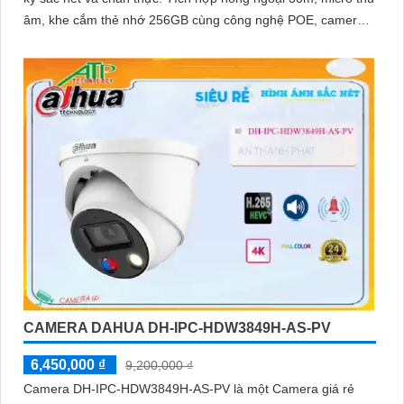
âm, khe cắm thẻ nhớ 256GB cùng công nghệ POE, camera
mang đến sự tiện lợi tối đa trong lắp đặt và sử dụng
CAMERA DAHUA DH-IPC-HDW3849H-AS-PV
6,450,000 ₫
9,200,000 ₫
Camera DH-IPC-HDW3849H-AS-PV là một Camera giá rẻ