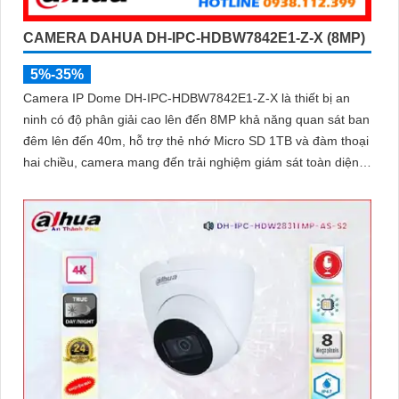
CAMERA DAHUA DH-IPC-HDBW7842E1-Z-X (8MP)
5%-35%
Camera IP Dome DH-IPC-HDBW7842E1-Z-X là thiết bị an
ninh có độ phân giải cao lên đến 8MP khả năng quan sát ban
đêm lên đến 40m, hỗ trợ thẻ nhớ Micro SD 1TB và đàm thoại
hai chiều, camera mang đến trải nghiệm giám sát toàn diện.
Đặc biệt, các tính năng AI thông minh như nhận diện khuôn
mặt và đếm người giúp nâng cao hiệu quả quản lý và an ninh
cho mọi không gian trong nhà