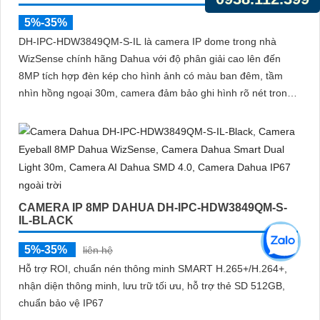
5%-35%
DH-IPC-HDW3849QM-S-IL là camera IP dome trong nhà
WizSense chính hãng Dahua với độ phân giải cao lên đến
8MP tích hợp đèn kép cho hình ảnh có màu ban đêm, tầm
nhìn hồng ngoại 30m, camera đảm bảo ghi hình rõ nét trong
mọi điều kiện ánh sáng. Hỗ trợ khe thẻ nhớ lên đến 512GB,
tích hợp micro ghi âm, chuẩn POE và khả năng nhận diện
chính xác người và phương tiện giám sát an ninh tốt
CAMERA IP 8MP DAHUA DH-IPC-HDW3849QM-S-
IL-BLACK
5%-35%
liên hệ
Hỗ trợ ROI, chuẩn nén thông minh SMART H.265+/H.264+,
nhận diện thông minh, lưu trữ tối ưu, hỗ trợ thẻ SD 512GB,
chuẩn bảo vệ IP67