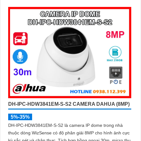
DH-IPC-HDW3841EM-S-S2 CAMERA DAHUA (8MP)
5%-35%
DH-IPC-HDW3841EM-S-S2 là camera IP dome trong nhà
thuộc dòng WizSense có độ phân giải 8MP cho hình ảnh cực
kỳ sắc nét và chân thực. Tích hợp hồng ngoại 30m, micro thu