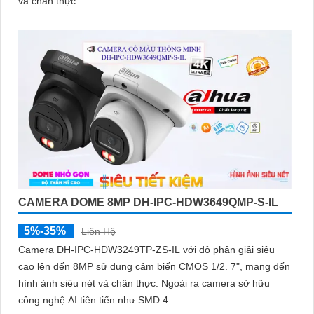
và chân thực
CAMERA DOME 8MP DH-IPC-HDW3649QMP-S-IL
5%-35%
Liên Hệ
Camera DH-IPC-HDW3249TP-ZS-IL với độ phân giải siêu
cao lên đến 8MP sử dụng cảm biến CMOS 1/2. 7", mang đến
hình ảnh siêu nét và chân thực. Ngoài ra camera sở hữu
công nghệ AI tiên tiến như SMD 4