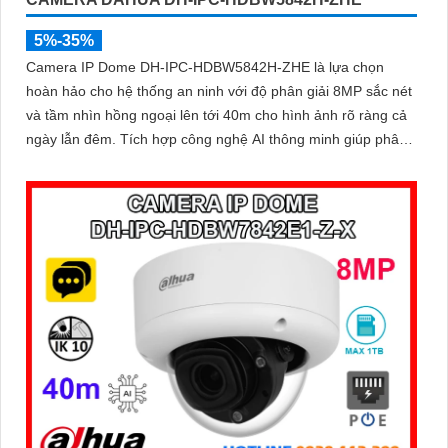
5%-35%
Camera IP Dome DH-IPC-HDBW5842H-ZHE là lựa chọn
hoàn hảo cho hệ thống an ninh với độ phân giải 8MP sắc nét
và tầm nhìn hồng ngoại lên tới 40m cho hình ảnh rõ ràng cả
ngày lẫn đêm. Tích hợp công nghệ AI thông minh giúp phân
biệt chuyển động giữa người và phương tiện, hạn chế cảnh
báo sai, đi kèm khe cắm thẻ nhớ 256GB lưu trữ lâu dài, hỗ
trợ POE tiện lợi và mức giá phải chăng