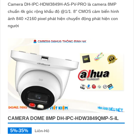
Camera DH-IPC-HDW3849H-AS-PV-PRO là camera 8MP
chuẩn 4k góc rộng khẩu độ @1/1. 8" CMOS cảm biến hình
ảnh 840 ×2160 pixel phát hiện chuyển động phát hiện con
người
CAMERA DOME 8MP DH-IPC-HDW3849QMP-S-IL
5%-35%
Liên Hệ