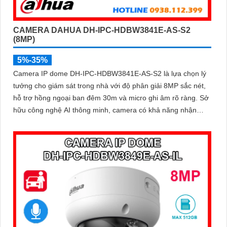
CAMERA DAHUA DH-IPC-HDBW3841E-AS-S2
(8MP)
5%-35%
Camera IP dome DH-IPC-HDBW3841E-AS-S2 là lựa chọn lý
tưởng cho giám sát trong nhà với độ phân giải 8MP sắc nét,
hỗ trợ hồng ngoại ban đêm 30m và micro ghi âm rõ ràng. Sở
hữu công nghệ AI thông minh, camera có khả năng nhận
diện và phân biệt chuyển động của người và phương tiện,
tăng độ chính xác trong cảnh báo an ninh