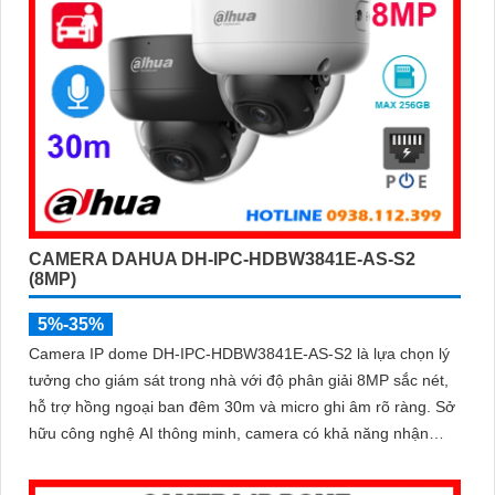
CAMERA DAHUA DH-IPC-HDBW3841E-AS-S2
(8MP)
5%-35%
Camera IP dome DH-IPC-HDBW3841E-AS-S2 là lựa chọn lý
tưởng cho giám sát trong nhà với độ phân giải 8MP sắc nét,
hỗ trợ hồng ngoại ban đêm 30m và micro ghi âm rõ ràng. Sở
hữu công nghệ AI thông minh, camera có khả năng nhận
diện và phân biệt chuyển động của người và phương tiện,
tăng độ chính xác trong cảnh báo an ninh