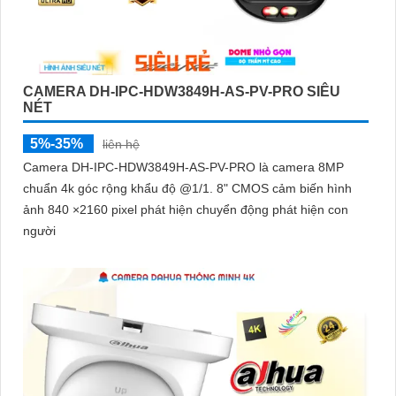
CAMERA DH-IPC-HDW3849H-AS-PV-PRO SIÊU
NÉT
5%-35%
liên hệ
Camera DH-IPC-HDW3849H-AS-PV-PRO là camera 8MP
chuẩn 4k góc rộng khẩu độ @1/1. 8" CMOS cảm biến hình
ảnh 840 ×2160 pixel phát hiện chuyển động phát hiện con
người