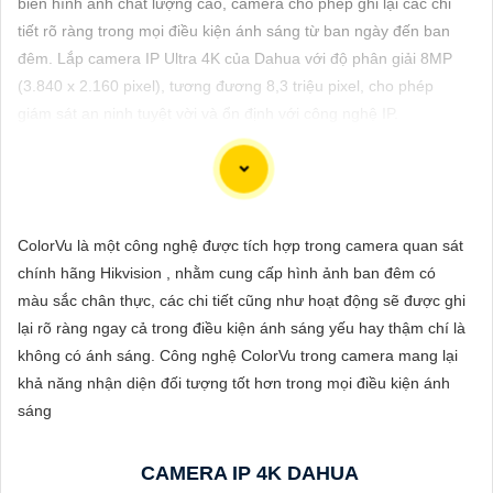
biến hình ảnh chất lượng cao, camera cho phép ghi lại các chi
ĐẶT
tiết rõ ràng trong mọi điều kiện ánh sáng từ ban ngày đến ban
đêm. Lắp camera IP Ultra 4K của Dahua với độ phân giải 8MP
(3.840 x 2.160 pixel), tương đương 8,3 triệu pixel, cho phép
PHỤ
giám sát an ninh tuyệt vời và ổn định với công nghệ IP.
KIỆN
CAMERA
Dòng camera Dahua là một trong những thương hiệu hàng đầu
ColorVu là một công nghệ được tích hợp trong camera quan sát
TƯ
trong lĩnh vực camera an ninh. Để giới thiệu Camera Dahua
chính hãng Hikvision , nhằm cung cấp hình ảnh ban đêm có
VẤN
chính hãng giá rẻ và hình ảnh sắc nét, bạn có thể sử dụng câu
màu sắc chân thực, các chi tiết cũng như hoạt động sẽ được ghi
tư vấn sau đây:
DỊCH
lại rõ ràng ngay cả trong điều kiện ánh sáng yếu hay thậm chí là
"Camera Dahua chính hãng mang đến cho bạn sự tin cậy và
VỤ
không có ánh sáng. Công nghệ ColorVu trong camera mang lại
chất lượng vượt trội. Với hình ảnh sắc nét và tính năng an ninh
khả năng nhận diện đối tượng tốt hơn trong mọi điều kiện ánh
hiện đại, sản phẩm này hứa hẹn đáp ứng mọi nhu cầu giám sát
sáng
của bạn. Đừng ngần ngại trải nghiệm sự ổn định và chất lượng
vượt trội của Camera Dahua chính hãng với mức giá vô cùng
CAMERA IP 4K DAHUA
hấp dẫn."