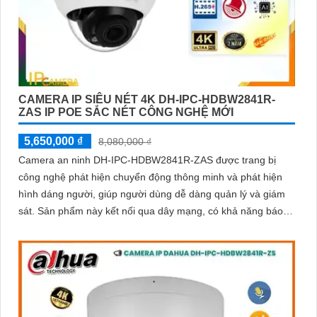
CAMERA IP SIÊU NÉT 4K DH-IPC-HDBW2841R-
ZAS IP POE SẮC NÉT CÔNG NGHỆ MỚI
5,650,000 ₫
8,080,000 ₫
Camera an ninh DH-IPC-HDBW2841R-ZAS được trang bị
công nghệ phát hiện chuyển động thông minh và phát hiện
hình dáng người, giúp người dùng dễ dàng quản lý và giám
sát. Sản phẩm này kết nối qua dây mạng, có khả năng báo
động khi xâm nhập hàng rào ảo