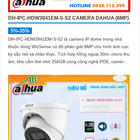
DH-IPC-HDW3841EM-S-S2 CAMERA DAHUA (8MP)
5%-35%
DH-IPC-HDW3841EM-S-S2 là camera IP dome trong nhà
thuộc dòng WizSense có độ phân giải 8MP cho hình ảnh cực
kỳ sắc nét và chân thực. Tích hợp hồng ngoại 30m, micro thu
âm, khe cắm thẻ nhớ 256GB cùng công nghệ POE, camera
mang đến sự tiện lợi tối đa trong lắp đặt và sử dụng