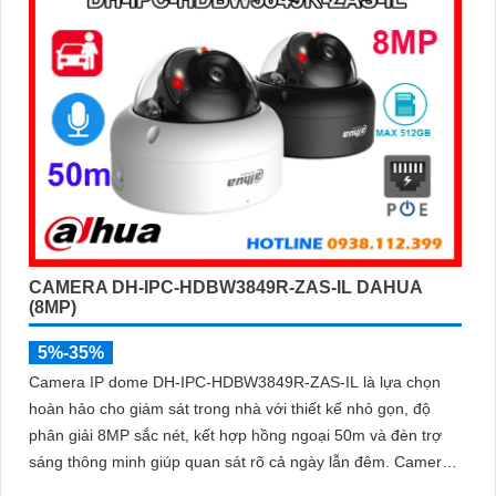
CAMERA DH-IPC-HDBW3849R-ZAS-IL DAHUA
(8MP)
5%-35%
Camera IP dome DH-IPC-HDBW3849R-ZAS-IL là lựa chọn
hoàn hảo cho giám sát trong nhà với thiết kế nhỏ gọn, độ
phân giải 8MP sắc nét, kết hợp hồng ngoại 50m và đèn trợ
sáng thông minh giúp quan sát rõ cả ngày lẫn đêm. Camera
được tích hợp micro ghi âm, khe thẻ nhớ lên đến 512GB và