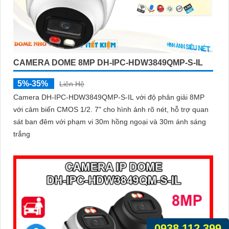
CAMERA DOME 8MP DH-IPC-HDW3849QMP-S-IL
5%-35%
Liên Hệ
Camera DH-IPC-HDW3849QMP-S-IL với độ phân giải 8MP
với cảm biến CMOS 1/2. 7" cho hình ảnh rõ nét, hỗ trợ quan
sát ban đêm với phạm vi 30m hồng ngoại và 30m ánh sáng
trắng
0938.112.399