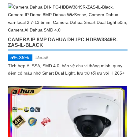
công nghệ phân biệt người và phương tiện, nâng cao độ
chính xác trong cảnh báo, hỗ trợ POE tiện lợi
CAMERA IP 8MP DAHUA DH-IPC-HDBW3849R-
ZAS-IL-BLACK
5%-35%
liên hệ
Tích hợp AI SSA, SMD 4.0, bảo vệ chu vi thông minh, quay
đêm có màu nhờ Smart Dual Light, lưu trữ tối ưu với H.265+