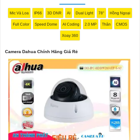
Mic Và Loa
IP66
3D DNR
AI
Dual Light
78°
Hồng Ngoại
Full Color
Speed Dome
AI Coding
2.0 MP
Thân
CMOS
Xoay 360
Camera Dahua Chính Hãng Giá Rẻ
'