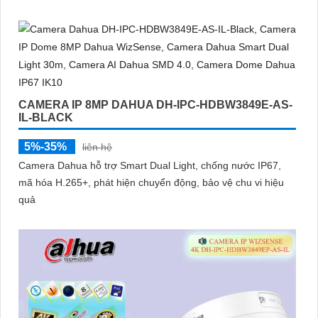
micro thu âm, khe cắm thẻ nhớ đến 512GB và công nghệ AI
thông minh giúp phân biệt chính xác người và phương tiện hỗ
trợ POE, giảm thiểu báo động giả hiệu quả
CAMERA IP 8MP DAHUA DH-IPC-HDBW3849E-AS-
IL-BLACK
5%-35%
liên hệ
Camera Dahua hỗ trợ Smart Dual Light, chống nước IP67,
mã hóa H.265+, phát hiện chuyển động, bảo vệ chu vi hiệu
quả