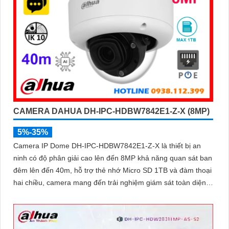
CAMERA DAHUA DH-IPC-HDBW7842E1-Z-X (8MP)
5%-35%
Camera IP Dome DH-IPC-HDBW7842E1-Z-X là thiết bị an
ninh có độ phân giải cao lên đến 8MP khả năng quan sát ban
đêm lên đến 40m, hỗ trợ thẻ nhớ Micro SD 1TB và đàm thoại
hai chiều, camera mang đến trải nghiệm giám sát toàn diện.
Đặc biệt, các tính năng AI thông minh như nhận diện khuôn
mặt và đếm người giúp nâng cao hiệu quả quản lý và an ninh
cho mọi không gian trong nhà