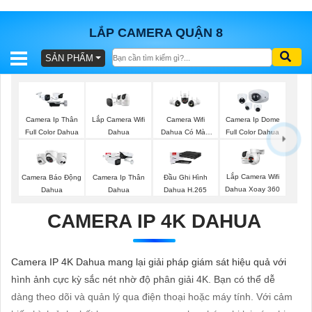
LẮP CAMERA QUẬN 8
SẢN PHẨM
BÁO
GIÁ
TRỌN
GÓI
Lắp Camera Wifi
Camera Ip Thân
Camera Wifi
Camera Ip Dome
Dahua
Full Color Dahua
Dahua Có Màu
Full Color Dahua
Ban Đêm
SẢN
Lắp Camera Wifi
Camera Báo Động
Camera Ip Thân
Đầu Ghi Hình
Dahua Xoay 360
Dahua
Dahua
Dahua H.265
PHẨM
CAMERA IP 4K DAHUA
TƯ
Camera IP 4K Dahua mang lại giải pháp giám sát hiệu quả với
VẤN
hình ảnh cực kỳ sắc nét nhờ độ phân giải 4K. Bạn có thể dễ
LẮP
dàng theo dõi và quản lý qua điện thoại hoặc máy tính. Với cảm