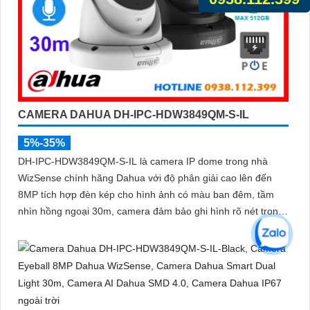
CAMERA DAHUA DH-IPC-HDW3849QM-S-IL
5%-35%
DH-IPC-HDW3849QM-S-IL là camera IP dome trong nhà
WizSense chính hãng Dahua với độ phân giải cao lên đến
8MP tích hợp đèn kép cho hình ảnh có màu ban đêm, tầm
nhìn hồng ngoại 30m, camera đảm bảo ghi hình rõ nét trong
mọi điều kiện ánh sáng. Hỗ trợ khe thẻ nhớ lên đến 512GB,
tích hợp micro ghi âm, chuẩn POE và khả năng nhận diện
chính xác người và phương tiện giám sát an ninh tốt