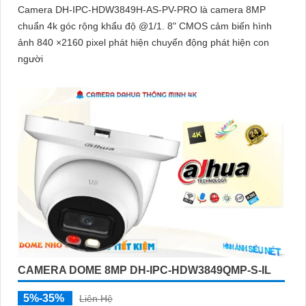
Camera DH-IPC-HDW3849H-AS-PV-PRO là camera 8MP
chuẩn 4k góc rộng khẩu độ @1/1. 8" CMOS cảm biến hình
ảnh 840 ×2160 pixel phát hiện chuyển động phát hiện con
người
CAMERA DOME 8MP DH-IPC-HDW3849QMP-S-IL
5%-35%
Liên Hệ