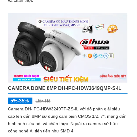
và chân thực
CAMERA DOME 8MP DH-IPC-HDW3649QMP-S-IL
5%-35%
Liên Hệ
Camera DH-IPC-HDW3249TP-ZS-IL với độ phân giải siêu
cao lên đến 8MP sử dụng cảm biến CMOS 1/2. 7", mang đến
hình ảnh siêu nét và chân thực. Ngoài ra camera sở hữu
công nghệ AI tiên tiến như SMD 4