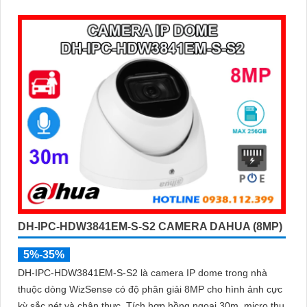
DH-IPC-HDW3841EM-S-S2 CAMERA DAHUA (8MP)
5%-35%
DH-IPC-HDW3841EM-S-S2 là camera IP dome trong nhà
thuộc dòng WizSense có độ phân giải 8MP cho hình ảnh cực
kỳ sắc nét và chân thực. Tích hợp hồng ngoại 30m, micro thu