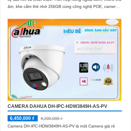
âm, khe cắm thẻ nhớ 256GB cùng công nghệ POE, camera
mang đến sự tiện lợi tối đa trong lắp đặt và sử dụng
CAMERA DAHUA DH-IPC-HDW3849H-AS-PV
6,450,000 ₫
9,200,000 ₫
Camera DH-IPC-HDW3849H-AS-PV là một Camera giá rẻ