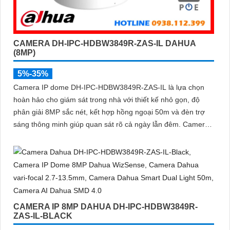
CAMERA DH-IPC-HDBW3849R-ZAS-IL DAHUA
(8MP)
5%-35%
Camera IP dome DH-IPC-HDBW3849R-ZAS-IL là lựa chọn
hoàn hảo cho giám sát trong nhà với thiết kế nhỏ gọn, độ
phân giải 8MP sắc nét, kết hợp hồng ngoại 50m và đèn trợ
sáng thông minh giúp quan sát rõ cả ngày lẫn đêm. Camera
được tích hợp micro ghi âm, khe thẻ nhớ lên đến 512GB và
công nghệ phân biệt người và phương tiện, nâng cao độ
chính xác trong cảnh báo, hỗ trợ POE tiện lợi
CAMERA IP 8MP DAHUA DH-IPC-HDBW3849R-
ZAS-IL-BLACK