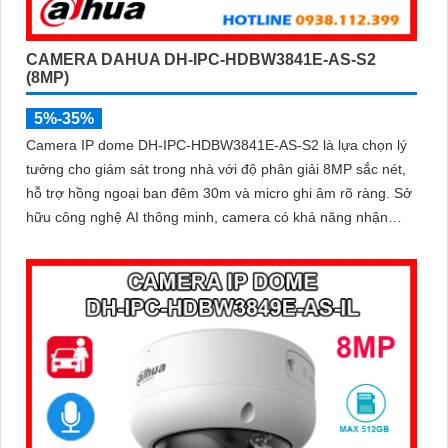
CAMERA DAHUA DH-IPC-HDBW3841E-AS-S2
(8MP)
5%-35%
Camera IP dome DH-IPC-HDBW3841E-AS-S2 là lựa chọn lý
tưởng cho giám sát trong nhà với độ phân giải 8MP sắc nét,
hỗ trợ hồng ngoại ban đêm 30m và micro ghi âm rõ ràng. Sở
hữu công nghệ AI thông minh, camera có khả năng nhận
diện và phân biệt chuyển động của người và phương tiện,
tăng độ chính xác trong cảnh báo an ninh