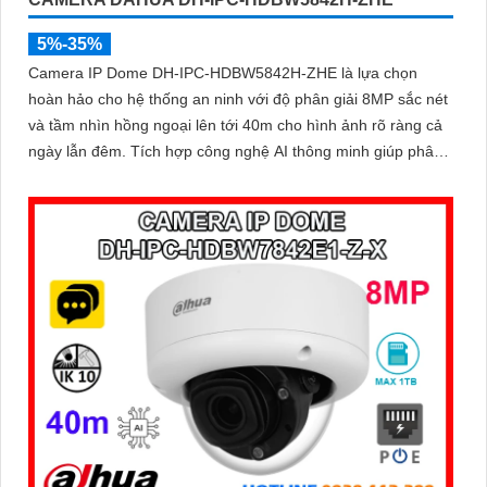
5%-35%
Camera IP Dome DH-IPC-HDBW5842H-ZHE là lựa chọn
hoàn hảo cho hệ thống an ninh với độ phân giải 8MP sắc nét
và tầm nhìn hồng ngoại lên tới 40m cho hình ảnh rõ ràng cả
ngày lẫn đêm. Tích hợp công nghệ AI thông minh giúp phân
biệt chuyển động giữa người và phương tiện, hạn chế cảnh
báo sai, đi kèm khe cắm thẻ nhớ 256GB lưu trữ lâu dài, hỗ
trợ POE tiện lợi và mức giá phải chăng