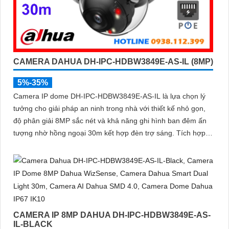
CAMERA DAHUA DH-IPC-HDBW3849E-AS-IL (8MP)
5%-35%
Camera IP dome DH-IPC-HDBW3849E-AS-IL là lựa chọn lý
tưởng cho giải pháp an ninh trong nhà với thiết kế nhỏ gọn,
độ phân giải 8MP sắc nét và khả năng ghi hình ban đêm ấn
tượng nhờ hồng ngoại 30m kết hợp đèn trợ sáng. Tích hợp
micro thu âm, khe cắm thẻ nhớ đến 512GB và công nghệ AI
thông minh giúp phân biệt chính xác người và phương tiện hỗ
trợ POE, giảm thiểu báo động giả hiệu quả
CAMERA IP 8MP DAHUA DH-IPC-HDBW3849E-AS-
IL-BLACK