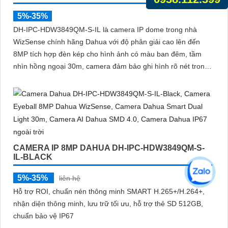
5%-35%
DH-IPC-HDW3849QM-S-IL là camera IP dome trong nhà
WizSense chính hãng Dahua với độ phân giải cao lên đến
8MP tích hợp đèn kép cho hình ảnh có màu ban đêm, tầm
nhìn hồng ngoại 30m, camera đảm bảo ghi hình rõ nét trong
mọi điều kiện ánh sáng. Hỗ trợ khe thẻ nhớ lên đến 512GB,
tích hợp micro ghi âm, chuẩn POE và khả năng nhận diện
chính xác người và phương tiện giám sát an ninh tốt
CAMERA IP 8MP DAHUA DH-IPC-HDW3849QM-S-
IL-BLACK
5%-35%
liên hệ
Hỗ trợ ROI, chuẩn nén thông minh SMART H.265+/H.264+,
nhận diện thông minh, lưu trữ tối ưu, hỗ trợ thẻ SD 512GB,
chuẩn bảo vệ IP67