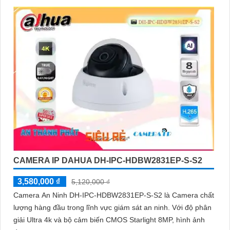
cầu sử dụng của mình và có đủ tính năng cần thiết như hỗ trợ
độ phân giải cao, tính năng ghi hình liên tục/định tuyến, khả
năng sao lưu dữ liệu dễ dàng.
Nhờ vào việc sử dụng đầu ghi camera hỗ trợ 8 ổ cứng, bạn sẽ
có thể giám sát tốt hơn và bảo vệ tài sản của mình một cách
hiệu quả và an toàn. Hãy lựa chọn sản phẩm phù hợp và đáng
tin cậy để Hoàn toàn tin cậy an ninh cho gia đình và công việc
của bạn!
CAMERA IP DAHUA DH-IPC-HDBW2831EP-S-S2
3,580,000 ₫
5,120,000 ₫
Camera An Ninh DH-IPC-HDBW2831EP-S-S2 là Camera chất
lượng hàng đầu trong lĩnh vực giám sát an ninh. Với độ phân
giải Ultra 4k và bộ cảm biến CMOS Starlight 8MP, hình ảnh