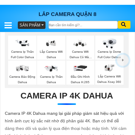
LẮP CAMERA QUẬN 8
SẢN PHẨM
BÁO
GIÁ
TRỌN
GÓI
Lắp Camera Wifi
Camera Ip Thân
Camera Wifi
Camera Ip Dome
Dahua
Full Color Dahua
Dahua Có Màu
Full Color Dahua
Ban Đêm
SẢN
Lắp Camera Wifi
Camera Báo Động
Camera Ip Thân
Đầu Ghi Hình
Dahua Xoay 360
Dahua
Dahua
Dahua H.265
PHẨM
CAMERA IP 4K DAHUA
TƯ
Camera IP 4K Dahua mang lại giải pháp giám sát hiệu quả với
VẤN
hình ảnh cực kỳ sắc nét nhờ độ phân giải 4K. Bạn có thể dễ
LẮP
dàng theo dõi và quản lý qua điện thoại hoặc máy tính. Với cảm