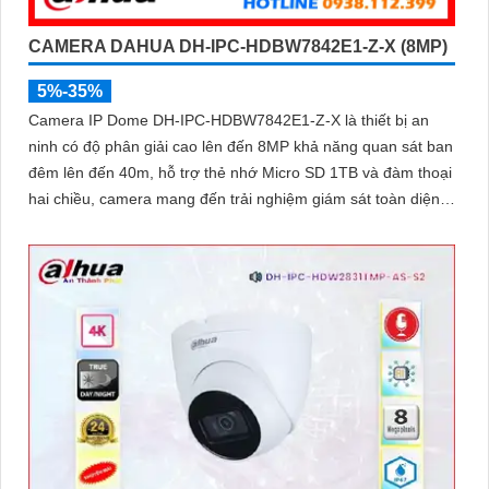
CAMERA DAHUA DH-IPC-HDBW7842E1-Z-X (8MP)
5%-35%
Camera IP Dome DH-IPC-HDBW7842E1-Z-X là thiết bị an
ninh có độ phân giải cao lên đến 8MP khả năng quan sát ban
đêm lên đến 40m, hỗ trợ thẻ nhớ Micro SD 1TB và đàm thoại
hai chiều, camera mang đến trải nghiệm giám sát toàn diện.
Đặc biệt, các tính năng AI thông minh như nhận diện khuôn
mặt và đếm người giúp nâng cao hiệu quả quản lý và an ninh
cho mọi không gian trong nhà