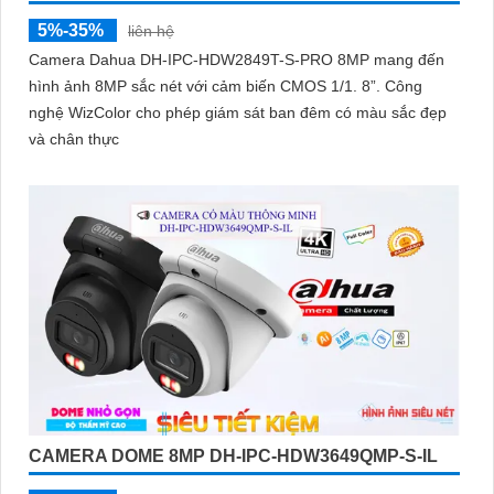
5%-35%
liên hệ
Camera Dahua DH-IPC-HDW2849T-S-PRO 8MP mang đến
hình ảnh 8MP sắc nét với cảm biến CMOS 1/1. 8”. Công
nghệ WizColor cho phép giám sát ban đêm có màu sắc đẹp
và chân thực
CAMERA DOME 8MP DH-IPC-HDW3649QMP-S-IL