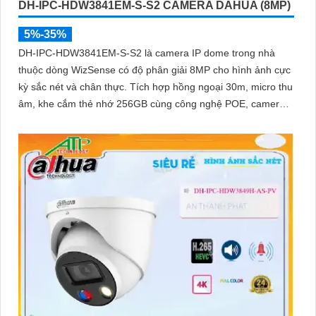
DH-IPC-HDW3841EM-S-S2 CAMERA DAHUA (8MP)
5%-35%
DH-IPC-HDW3841EM-S-S2 là camera IP dome trong nhà
thuộc dòng WizSense có độ phân giải 8MP cho hình ảnh cực
kỳ sắc nét và chân thực. Tích hợp hồng ngoại 30m, micro thu
âm, khe cắm thẻ nhớ 256GB cùng công nghệ POE, camera
mang đến sự tiện lợi tối đa trong lắp đặt và sử dụng