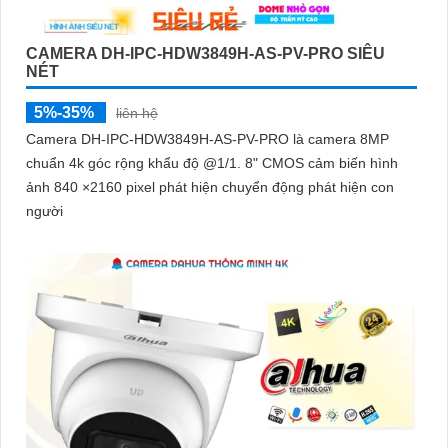
CAMERA DH-IPC-HDW3849H-AS-PV-PRO SIÊU
NÉT
5%-35%
liên hệ
Camera DH-IPC-HDW3849H-AS-PV-PRO là camera 8MP
chuẩn 4k góc rộng khẩu độ @1/1. 8" CMOS cảm biến hình
ảnh 840 ×2160 pixel phát hiện chuyển động phát hiện con
người