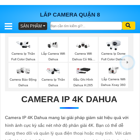
LẮP CAMERA QUẬN 8
SẢN PHẨM
BÁO
GIÁ
TRỌN
GÓI
Lắp Camera Wifi
Camera Ip Thân
Camera Wifi
Camera Ip Dome
Dahua
Full Color Dahua
Dahua Có Màu
Full Color Dahua
Ban Đêm
SẢN
Lắp Camera Wifi
Camera Báo Động
Camera Ip Thân
Đầu Ghi Hình
Dahua Xoay 360
Dahua
Dahua
Dahua H.265
PHẨM
CAMERA IP 4K DAHUA
TƯ
Camera IP 4K Dahua mang lại giải pháp giám sát hiệu quả với
VẤN
hình ảnh cực kỳ sắc nét nhờ độ phân giải 4K. Bạn có thể dễ
LẮP
dàng theo dõi và quản lý qua điện thoại hoặc máy tính. Với cảm