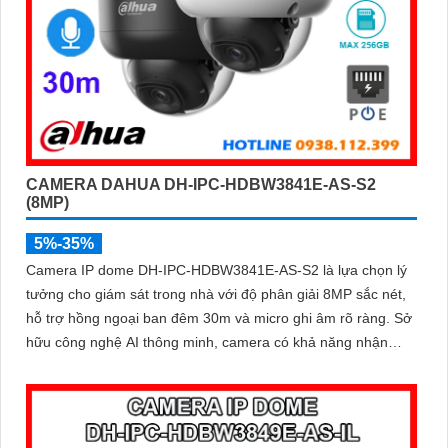
CAMERA DAHUA DH-IPC-HDBW3841E-AS-S2
(8MP)
5%-35%
Camera IP dome DH-IPC-HDBW3841E-AS-S2 là lựa chọn lý
tưởng cho giám sát trong nhà với độ phân giải 8MP sắc nét,
hỗ trợ hồng ngoại ban đêm 30m và micro ghi âm rõ ràng. Sở
hữu công nghệ AI thông minh, camera có khả năng nhận
diện và phân biệt chuyển động của người và phương tiện,
tăng độ chính xác trong cảnh báo an ninh