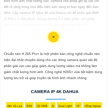
biến hình ảnh chất lượng cao, camera cho phép ghi lại các chi
ĐẶT
tiết rõ ràng trong mọi điều kiện ánh sáng từ ban ngày đến ban
đêm. Lắp camera IP Ultra 4K của Dahua với độ phân giải 8MP
(3.840 x 2.160 pixel), tương đương 8,3 triệu pixel, cho phép
PHỤ
giám sát an ninh tuyệt vời và ổn định với công nghệ IP.
KIỆN
CAMERA
Dòng camera Dahua là một trong những thương hiệu hàng đầu
Chuẩn nén H.265 Pro+ là một phiên bản công nghệ chuẩn nén
TƯ
trong lĩnh vực camera an ninh. Để giới thiệu Camera Dahua
hiện đại nhất chuyên dùng cho các dòng camera quan sát độ
VẤN
chính hãng giá rẻ và hình ảnh sắc nét, bạn có thể sử dụng câu
phân giải cực cao giúp giảm dung lượng video mà không làm
tư vấn sau đây:
DỊCH
giảm chất lượng hình ảnh. Công nghệ H265+ vừa tiết kiệm dung
"Camera Dahua chính hãng mang đến cho bạn sự tin cậy và
VỤ
lượng lưu trữ và giúp truyền tải hình ảnh nhanh chóng
chất lượng vượt trội. Với hình ảnh sắc nét và tính năng an ninh
hiện đại, sản phẩm này hứa hẹn đáp ứng mọi nhu cầu giám sát
CAMERA IP 4K DAHUA
của bạn. Đừng ngần ngại trải nghiệm sự ổn định và chất lượng
vượt trội của Camera Dahua chính hãng với mức giá vô cùng
hấp dẫn."
Mic Và Loa
IP66
3D DNR
AI
Dual Light
78°
Hồng Ngoại