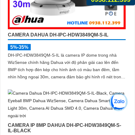
CAMERA DAHUA DH-IPC-HDW3849QM-S-IL
5%-35%
DH-IPC-HDW3849QM-S-IL là camera IP dome trong nhà
WizSense chính hãng Dahua với độ phân giải cao lên đến
8MP tích hợp đèn kép cho hình ảnh có màu ban đêm, tầm
nhìn hồng ngoại 30m, camera đảm bảo ghi hình rõ nét trong
mọi điều kiện ánh sáng. Hỗ trợ khe thẻ nhớ lên đến 512GB,
tích hợp micro ghi âm, chuẩn POE và khả năng nhận diện
chính xác người và phương tiện giám sát an ninh tốt
CAMERA IP 8MP DAHUA DH-IPC-HDW3849QM-S-
IL-BLACK