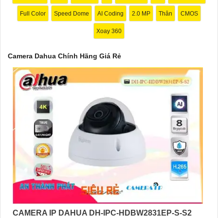
Full Color
Speed Dome
AI Coding
2.0 MP
Thân
CMOS
Xoay 360
Camera Dahua Chính Hãng Giá Rẻ
'
CAMERA IP DAHUA DH-IPC-HDBW2831EP-S-S2