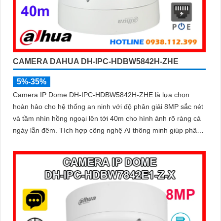
CAMERA DAHUA DH-IPC-HDBW5842H-ZHE
5%-35%
Camera IP Dome DH-IPC-HDBW5842H-ZHE là lựa chọn
hoàn hảo cho hệ thống an ninh với độ phân giải 8MP sắc nét
và tầm nhìn hồng ngoại lên tới 40m cho hình ảnh rõ ràng cả
ngày lẫn đêm. Tích hợp công nghệ AI thông minh giúp phân
biệt chuyển động giữa người và phương tiện, hạn chế cảnh
báo sai, đi kèm khe cắm thẻ nhớ 256GB lưu trữ lâu dài, hỗ
trợ POE tiện lợi và mức giá phải chăng