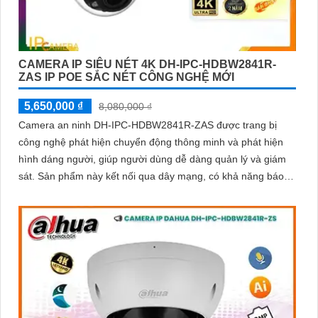
CAMERA IP SIÊU NÉT 4K DH-IPC-HDBW2841R-
ZAS IP POE SẮC NÉT CÔNG NGHỆ MỚI
5,650,000 ₫
8,080,000 ₫
Camera an ninh DH-IPC-HDBW2841R-ZAS được trang bị
công nghệ phát hiện chuyển động thông minh và phát hiện
hình dáng người, giúp người dùng dễ dàng quản lý và giám
sát. Sản phẩm này kết nối qua dây mạng, có khả năng báo
động khi xâm nhập hàng rào ảo