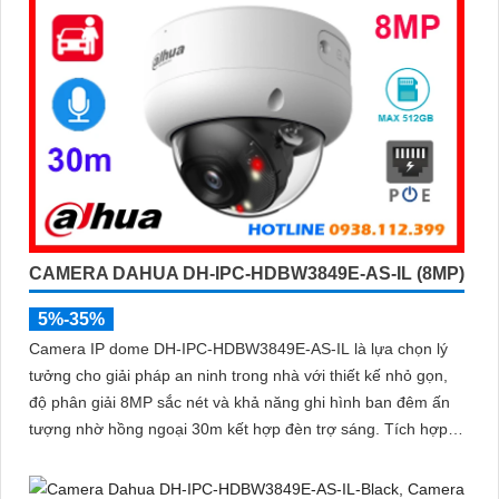
CAMERA DAHUA DH-IPC-HDBW3849E-AS-IL (8MP)
5%-35%
Camera IP dome DH-IPC-HDBW3849E-AS-IL là lựa chọn lý
tưởng cho giải pháp an ninh trong nhà với thiết kế nhỏ gọn,
độ phân giải 8MP sắc nét và khả năng ghi hình ban đêm ấn
tượng nhờ hồng ngoại 30m kết hợp đèn trợ sáng. Tích hợp
micro thu âm, khe cắm thẻ nhớ đến 512GB và công nghệ AI
thông minh giúp phân biệt chính xác người và phương tiện hỗ