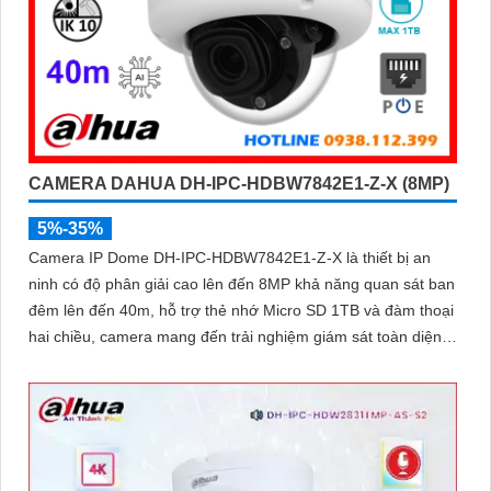
CAMERA DAHUA DH-IPC-HDBW7842E1-Z-X (8MP)
5%-35%
Camera IP Dome DH-IPC-HDBW7842E1-Z-X là thiết bị an
ninh có độ phân giải cao lên đến 8MP khả năng quan sát ban
đêm lên đến 40m, hỗ trợ thẻ nhớ Micro SD 1TB và đàm thoại
hai chiều, camera mang đến trải nghiệm giám sát toàn diện.
Đặc biệt, các tính năng AI thông minh như nhận diện khuôn
mặt và đếm người giúp nâng cao hiệu quả quản lý và an ninh
cho mọi không gian trong nhà