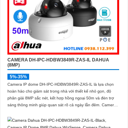
CAMERA DH-IPC-HDBW3849R-ZAS-IL DAHUA
(8MP)
5%-35%
Camera IP dome DH-IPC-HDBW3849R-ZAS-IL là lựa chọn
hoàn hảo cho giám sát trong nhà với thiết kế nhỏ gọn, độ
phân giải 8MP sắc nét, kết hợp hồng ngoại 50m và đèn trợ
sáng thông minh giúp quan sát rõ cả ngày lẫn đêm. Camera
được tích hợp micro ghi âm, khe thẻ nhớ lên đến 512GB và
công nghệ phân biệt người và phương tiện, nâng cao độ
chính xác trong cảnh báo, hỗ trợ POE tiện lợi