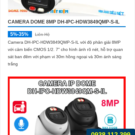
CAMERA DOME 8MP DH-IPC-HDW3849QMP-S-IL
5%-35%
Liên Hệ
Camera DH-IPC-HDW3849QMP-S-IL với độ phân giải 8MP
với cảm biến CMOS 1/2. 7" cho hình ảnh rõ nét, hỗ trợ quan
sát ban đêm với phạm vi 30m hồng ngoại và 30m ánh sáng
trắng
0938.112.399