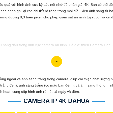
u quả với hình ảnh cực kỳ sắc nét nhờ độ phân giải 4K. Bạn có thể dễ
cho phép ghi lại các chi tiết rõ ràng trong mọi điều kiện ánh sáng từ
ương đương 8,3 triệu pixel, cho phép giám sát an ninh tuyệt vời và ổn đ
hàng đầu trong lĩnh vực camera an ninh. Để giới thiệu Camera Dahua 
cậy và chất lượng vượt trội. Với hình ảnh sắc nét và tính năng an n
sự ổn định và chất lượng vượt trội của Camera Dahua chính hãng với 
ồng ngoại và ánh sáng trắng trong camera, giúp cải thiện chất lượng 
trắng đen), ánh sáng trắng (có màu ban đêm), và ánh sáng thông min
nh hoạt, cung cấp hình ảnh rõ nét cả ngày và đêm.
CAMERA IP 4K DAHUA