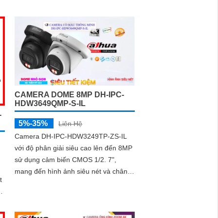
Internet (IP) siêu sáng và đẹp có độ
p
phân giải siêu nét lên đến 8
CAMERA DOME 8MP DH-IPC-
HDW3649QMP-S-IL
-
5%-35%
Liên Hệ
Camera DH-IPC-HDW3249TP-ZS-IL
với độ phân giải siêu cao lên đến 8MP
sử dụng cảm biến CMOS 1/2. 7",
mang đến hình ảnh siêu nét và chân
t
thực. Ngoài ra camera sở hữu công
ng
nghệ AI tiên tiến như SMD 4