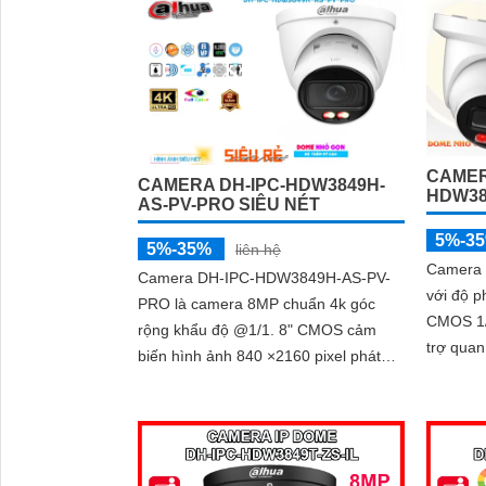
ngày lẫn đêm. Camera được tích hợp
micro ghi âm, khe thẻ nhớ lên đến
512GB và công nghệ phân biệt người
và phương tiện, nâng cao độ chính
xác trong cảnh báo, hỗ trợ POE tiện
lợi
CAMER
CAMERA DH-IPC-HDW3849H-
HDW38
AS-PV-PRO SIÊU NÉT
5%-3
5%-35%
liên hệ
Camera
Camera DH-IPC-HDW3849H-AS-PV-
với độ p
PRO là camera 8MP chuẩn 4k góc
CMOS 1/2
rộng khẩu độ @1/1. 8" CMOS cảm
trợ qua
biến hình ảnh 840 ×2160 pixel phát
hồng ng
hiện chuyển động phát hiện con người