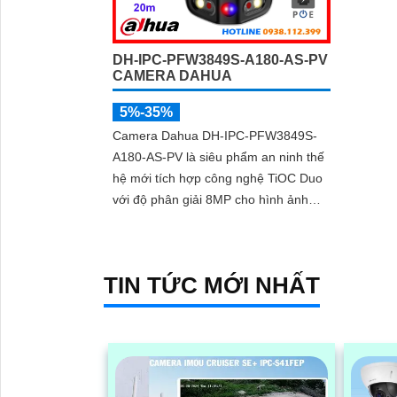
DH-IPC-PFW3849S-A180-AS-PV
CAMERA DAHUA
5%-35%
Camera Dahua DH-IPC-PFW3849S-
A180-AS-PV là siêu phẩm an ninh thế
hệ mới tích hợp công nghệ TiOC Duo
với độ phân giải 8MP cho hình ảnh
siêu nét và góc nhìn toàn cảnh 180°.
Hỗ trợ ghi hình ban đêm vượt trội với
hồng ngoại 25m, full color 20m, đàm
TIN TỨC MỚI NHẤT
thoại hai chiều rõ ràng, cùng khe cắm
thẻ nhớ 256GB đáp ứng nhu cầu lưu
trữ dài hạn, thiết kế chuẩn IP67 chống
bụi nước, cấp nguồn POE