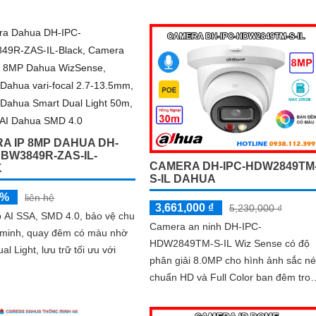
chuyển động thông minh camera giú
bảo vệ hiệu quả cho ngôi nhà hay
doanh nghiệp của bạn
A IP 8MP DAHUA DH-
DBW3849R-ZAS-IL-
CAMERA DH-IPC-HDW2849TM
K
S-IL DAHUA
5%
liên hệ
3,661,000 ₫
5,230,000 ₫
p AI SSA, SMD 4.0, bảo vệ chu
Camera an ninh DH-IPC-
g minh, quay đêm có màu nhờ
HDW2849TM-S-IL Wiz Sense có độ
al Light, lưu trữ tối ưu với
phân giải 8.0MP cho hình ảnh sắc né
chuẩn HD và Full Color ban đêm tro
phạm vi 30m. Camera quan sát hỗ trợ
lưu trữ thẻ...