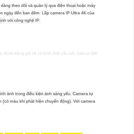
 dàng theo dõi và quản lý qua điện thoại hoặc máy
 ban ngày đến ban đêm. Lắp camera IP Ultra 4K của
ịnh với công nghệ IP.
chính hãng giá rẻ và hình ảnh sắc nét, bạn có thể
inh hiện đại, sản phẩm này hứa hẹn đáp ứng mọi nhu
mức giá vô cùng hấp dẫn."
hình ảnh trong điều kiện ánh sáng yếu. Camera tự
h (có màu khi phát hiện chuyển động). Với camera