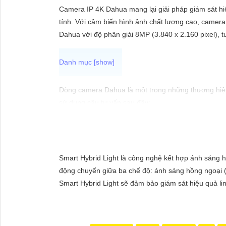
ĐẶT
Camera IP 4K Dahua mang lại giải pháp giám sát hiệ
tính. Với cảm biến hình ảnh chất lượng cao, camera 
Dahua với độ phân giải 8MP (3.840 x 2.160 pixel), t
PHỤ
KIỆN
CAMERA
Dòng camera Dahua là một trong những thương hiệu 
sử dụng câu tư vấn sau đây:
"Camera Dahua chính hãng mang đến cho bạn sự tin 
TƯ
cầu giám sát của bạn. Đừng ngần ngại trải nghiệm 
VẤN
DỊCH
Smart Hybrid Light là công nghệ kết hợp ánh sáng h
VỤ
động chuyển giữa ba chế độ: ánh sáng hồng ngoại (
Smart Hybrid Light sẽ đảm bảo giám sát hiệu quả li