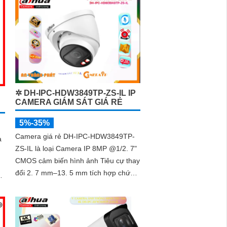
✲ DH-IPC-HDW3849TP-ZS-IL IP
CAMERA GIÁM SÁT GIÁ RẺ
5%-35%
Camera giá rẻ DH-IPC-HDW3849TP-
a
ZS-IL là loại Camera IP 8MP @1/2. 7"
CMOS cảm biến hình ảnh Tiêu cự thay
đổi 2. 7 mm–13. 5 mm tích hợp chức
năng Thu âm phát hiện chuyển động
thông...
h