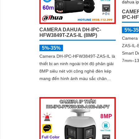
là giải pháp giám sát an ninh hiệu quả
CAMER
IPC-H
CAMERA DAHUA DH-IPC-
5%-3
HFW3849T-ZAS-IL (8MP)
Camera
ZAS-IL-B
5%-35%
Smart Du
Camera DH-IPC-HFW3849T-ZAS-IL là
7mm–13.
thiết bị an ninh ngoài trời độ phân giải
xe, micr
8MP siêu nét với công nghệ đèn kép
chống b
mang đến hình ảnh màu sắc chân
thực ngay cả trong đêm tối. Tích hợp
micro ghi âm, khe thẻ nhớ lên đến
512GB và khả năng nhận diện thông
minh giúp phân biệt chính xác giữa
người và xe, nâng cao hiệu quả giám
sát với thiết kế chuẩn IP67 chống bụi
nước và hỗ trợ PoE giá rẻ