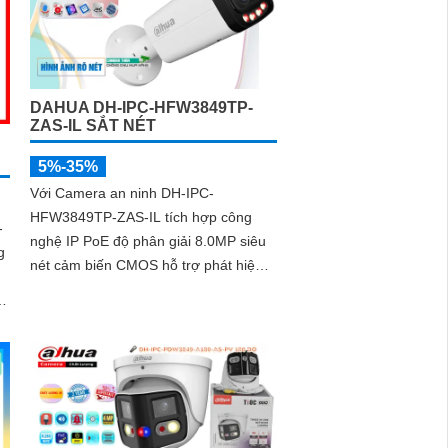
à
DAHUA DH-IPC-HFW3849TP-
ZAS-IL SẮT NÉT
5%-35%
Với Camera an ninh DH-IPC-
HFW3849TP-ZAS-IL tích hợp công
-
nghệ IP PoE độ phân giải 8.0MP siêu
g
nét cảm biến CMOS hỗ trợ phát hiện
chuyển động/người chống ngược sáng
DWDR giám sát đêm có màu với ánh
sáng kép thông minh