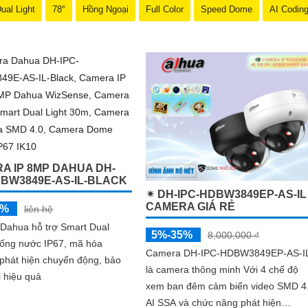
ual Light
78°
Hồng Ngoại
Full Color
Speed Dome
AI Codin
A IP 8MP DAHUA DH-
DBW3849E-AS-IL-BLACK
✴ DH-IPC-HDBW3849EP-AS-IL
CAMERA GIÁ RẺ
5%
liên hệ
Dahua hỗ trợ Smart Dual
5%-35%
8,000,000 ₫
hống nước IP67, mã hóa
Camera DH-IPC-HDBW3849EP-AS-I
phát hiện chuyển động, bảo
là camera thông minh Với 4 chế độ
i hiệu quả
xem ban đêm cảm biến video SMD 4
AI SSA và chức năng phát hiện