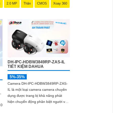
g
2.0 MP
Thân
CMOS
Xoay 360
DH-IPC-HDBW3849RP-ZAS-IL
TIẾT KIỆM DAHUA
5%-35%
Camera DH-IPC-HDBW3849RP-ZAS-
IL là một loại camera camera chuyên
L
dụng được trang bị khả năng phát
hiện chuyển động phân biệt người và
.0
chuyển động khác. Đây là camera