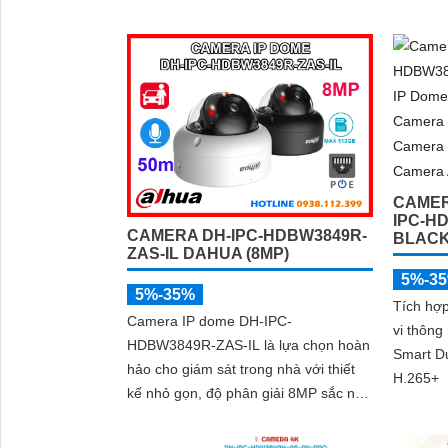
sắc nét và khả năng ghi hình ban đêm
ấn tượng nhờ hồng ngoại 30m kết hợp
đèn trợ sáng. Tích hợp micro thu âm,
khe cắm thẻ nhớ đến 512GB và công
nghệ AI thông minh giúp phân biệt
chính xác người và phương tiện hỗ trợ
POE, giảm thiểu báo động giả hiệu
quả
CAMER
IPC-H
CAMERA DH-IPC-HDBW3849R-
BLAC
ZAS-IL DAHUA (8MP)
5%-3
5%-35%
Tích hợ
Camera IP dome DH-IPC-
vi thôn
HDBW3849R-ZAS-IL là lựa chọn hoàn
Smart Du
hảo cho giám sát trong nhà với thiết
H.265+
kế nhỏ gọn, độ phân giải 8MP sắc nét,
kết hợp hồng ngoại 50m và đèn trợ
sáng thông minh giúp quan sát rõ cả