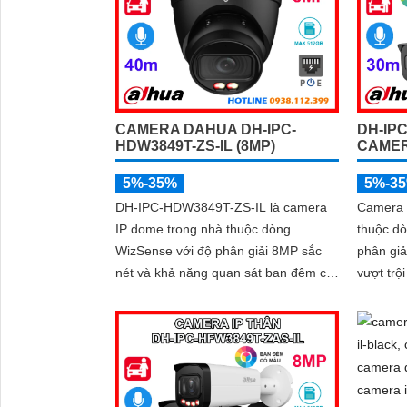
CAMERA DAHUA DH-IPC-
DH-IP
HDW3849T-ZS-IL (8MP)
CAMER
5%-35%
5%-3
DH-IPC-HDW3849T-ZS-IL là camera
Camera
IP dome trong nhà thuộc dòng
thuộc d
WizSense với độ phân giải 8MP sắc
phân giả
nét và khả năng quan sát ban đêm có
vượt trội 
màu 40m nhờ đèn kép thông minh.
kép thôn
Tích hợp công nghệ AI, camera phát
đêm kết 
hiện chính xác người và phương tiện,
ngoại 3
kết hợp micro ghi âm và khe thẻ nhớ
chính xá
hỗ trợ đến 512GB đảm bảo lưu trữ linh
cường b
hoạt và chi tiết, hỗ trợ PoE tiện lợi đây