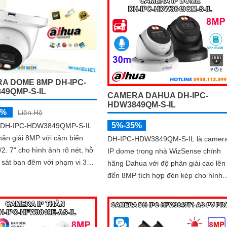
A DOME 8MP DH-IPC-
49QMP-S-IL
CAMERA DAHUA DH-IPC-
HDW3849QM-S-IL
5%
Liên Hệ
5%-35%
 DH-IPC-HDW3849QMP-S-IL
hân giải 8MP với cảm biến
DH-IPC-HDW3849QM-S-IL là camer
. 7" cho hình ảnh rõ nét, hỗ
IP dome trong nhà WizSense chính
n sát ban đêm với phạm vi 30m
hãng Dahua với độ phân giải cao lên
oại và 30m ánh sáng trắng
đến 8MP tích hợp đèn kép cho hình
ảnh có màu ban đêm, tầm nhìn hồng
ngoại 30m, camera đảm bảo ghi hìn
rõ nét trong mọi điều kiện ánh sáng.
Hỗ trợ khe thẻ nhớ lên đến 512GB,