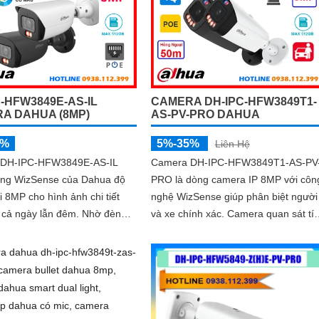
tích hợp micro ghi âm, chuẩn POE v
khả năng nhận diện chính xác người
và phương tiện giám sát an ninh tốt
C-HFW3849E-AS-IL
CAMERA DH-IPC-HFW3849T1-
A DAHUA (8MP)
AS-PV-PRO DAHUA
5%
5%-35%
Liên Hệ
 DH-IPC-HFW3849E-AS-IL
Camera DH-IPC-HFW3849T1-AS-PV
òng WizSense của Dahua độ
PRO là dòng camera IP 8MP với côn
i 8MP cho hình ảnh chi tiết
nghệ WizSense giúp phân biệt người
cả ngày lẫn đêm. Nhờ đèn
và xe chính xác. Camera quan sát tích
g minh ghi hình có màu ban
hợp mic và loa đàm thoại 2 chiều có
hợp micro tích hợp, hồng
khe thẻ nhớ lên đến 512GB cùng hệ
0m và công nghệ AI nhận diện
thống cảnh báo chủ động với đèn
c người và xe, giúp tăng
xanh đỏ và âm thanh
ảo mật hiệu quả