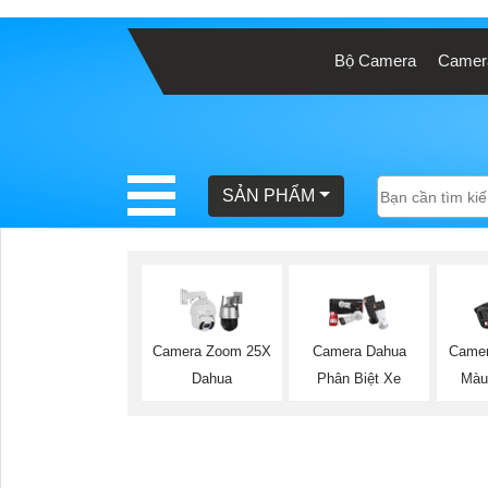
Bộ Camera
Camera
BÁO
GIÁ
TRỌN
GÓI
SẢN PHẨM
SẢN
PHẨM
Camera Zoom 25X
Camera Dahua
Camer
Dahua
Phân Biệt Xe
Màu
TƯ
VẤN
LẮP