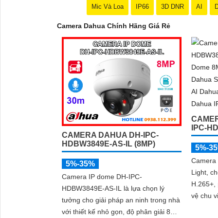
Mic Và Loa
IP66
3D DNR
AI
D
Camera Dahua Chính Hãng Giá Rẻ
CAMER
IPC-H
CAMERA DAHUA DH-IPC-
HDBW3849E-AS-IL (8MP)
5%-3
Camera 
5%-35%
Light, c
Camera IP dome DH-IPC-
H.265+, 
HDBW3849E-AS-IL là lựa chọn lý
vệ chu v
tưởng cho giải pháp an ninh trong nhà
'
với thiết kế nhỏ gọn, độ phân giải 8MP