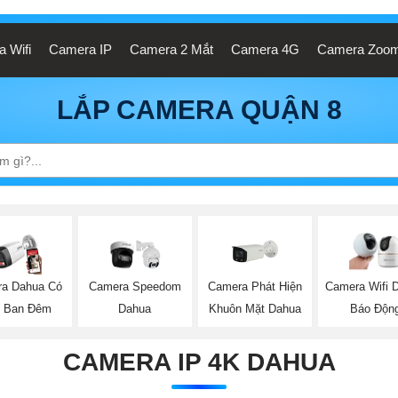
 Wifi
Camera IP
Camera 2 Mắt
Camera 4G
Camera Zoo
LẮP CAMERA QUẬN 8
Camera Phát Hiện
a Dahua Có
Camera Speedom
Camera Wifi 
Khuôn Mặt Dahua
 Ban Đêm
Dahua
Báo Độn
CAMERA IP 4K DAHUA