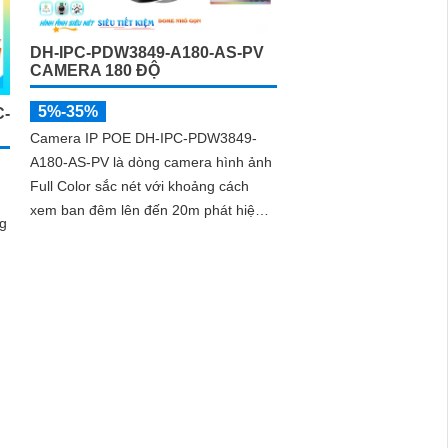
DH-IPC-PDW3849-A180-AS-PV
CAMERA 180 ĐỘ
5%-35%
C-
Camera IP POE DH-IPC-PDW3849-
A180-AS-PV là dòng camera hình ảnh
Full Color sắc nét với khoảng cách
xem ban đêm lên đến 20m phát hiện
g
chuyển động độ phân giải siêu sắc nét
8.0 megapixel Ultra 2K góc nhìn 180
độ giám sát chi tiết nhỏ kết nối qua
.
công nghệ IP POE kỹ thuật số