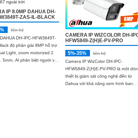
A IP 8.0MP DAHUA DH-
FW3849T-ZAS-IL-BLACK
5%
liên hệ
CAMERA IP WIZCOLOR DH-IP
 DAHUA DH-IPC-HFW3849T-
HFW5849-Z(H)E-PV-PRO
lack độ phân giải 8MP hỗ trợ
al Light, zoom motorized 2.
5%-35%
liên hệ
 5mm, AI phân biệt người và
Camera IP WizColor DH-IPC-
o ghi âm cùng chuẩn IP67
HFW5849-Z(H)E-PV-PRO là một dòn
ụi nước
thiết bị giám sát công nghệ đến từ
Dahua với khả năng xem hình ban
đêm có màu sắc chất lượng vượt trội
Với chất lượng hình ảnh siêu nét 4K
nhờ cảm biến CMOS 1/1