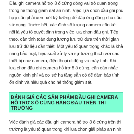
Đầu ghi camera hỗ trợ 8 ổ cứng đóng vai trò quan trọng
trong hệ thống giám sát an ninh. Việc lựa chọn đầu ghi phù
hợp cần phải xem xét kỹ lưỡng để đáp ứng đúng nhu cầu
sử dụng. Trước hết, xác định số lượng camera cần kết
nối là yếu tố quyết định trong việc lựa chọn đầu ghi. Tiếp
theo, cần tính toán dung lượng lưu trữ dựa trên thời gian
lưu trữ dữ liệu cần thiết. Một yếu tố quan trọng khác là khả
năng bảo mật, hiệu suất xử lý và sự tương thích với các
thiết bị như camera, điện thoại di động và máy tính. Khi
lựa chọn đầu ghi camera hỗ trợ 8 ổ cứng, cần cân nhắc
nguồn kinh phí và cơ sở hạ tầng sẵn có để đảm bảo tính
ổn định và hiệu quả cho hệ thống giám sát.
ĐÁNH GIÁ CÁC SẢN PHẨM ĐẦU GHI CAMERA
HỖ TRỢ 8 Ổ CỨNG HÀNG ĐẦU TRÊN THỊ
TRƯỜNG
Việc đánh giá các đầu ghi camera hỗ trợ 8 ổ cứng trên thị
trường là yếu tố quan trọng khi lựa chọn giải pháp an ninh