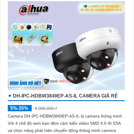
thông minh giúp phân biệt chính xác người và phương tiện hỗ
trợ POE, giảm thiểu báo động giả hiệu quả
✴ DH-IPC-HDBW3849EP-AS-IL CAMERA GIÁ RẺ
5%-35%
8,000,000 ₫
Camera DH-IPC-HDBW3849EP-AS-IL là camera thông minh
Với 4 chế độ xem ban đêm cảm biến video SMD 4.0 AI SSA
và chức năng phát hiện chuyển động thông minh camera