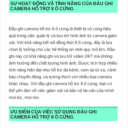
SỰ HOẠT ĐỘNG VÀ TÍNH NĂNG CỦA ĐẦU GHI
CAMERA HỖ TRỢ 8 Ổ CỨNG
Đầu ghi camera hỗ trợ 8 ổ cứng là thiết bị vô cùng hiệu
quả trong việc quản lý và lưu trữ hình ảnh từ camera giám
sát. Với khả năng kết nối đồng thời 8 ổ cứng, đây là lựa
chọn lý tưởng cho các hệ thống an ninh quy mô lớn. Đầu
ghi này có khả năng ghi và lưu trữ video 24/7 mà không
ảnh hưởng đến chất lượng hình ảnh. Được tích hợp nhiều
tính năng hiện đại như hỗ trợ đa kênh, xem lại từ xa, cảnh
báo chuyển động, và tương thích với nhiều loại camera
khác nhau. Với đầu ghi camera hỗ trợ 8 ổ cứng, bạn có
thể yên tâm về việc giám sát và bảo vệ tài sản của mình
mọi lúc, mọi nơi.
ƯU ĐIỂM CỦA VIỆC SỬ DỤNG ĐẦU GHI
CAMERA HỖ TRỢ 8 Ổ CỨNG