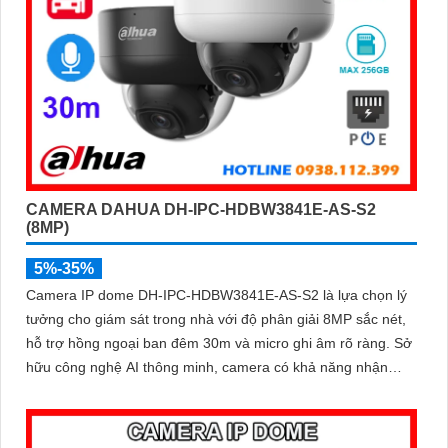
CAMERA DAHUA DH-IPC-HDBW3841E-AS-S2
(8MP)
5%-35%
Camera IP dome DH-IPC-HDBW3841E-AS-S2 là lựa chọn lý
tưởng cho giám sát trong nhà với độ phân giải 8MP sắc nét,
hỗ trợ hồng ngoại ban đêm 30m và micro ghi âm rõ ràng. Sở
hữu công nghệ AI thông minh, camera có khả năng nhận
diện và phân biệt chuyển động của người và phương tiện,
tăng độ chính xác trong cảnh báo an ninh