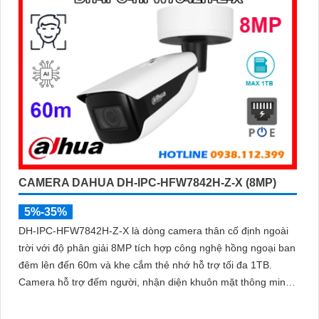
CAMERA DAHUA DH-IPC-HFW7842H-Z-X (8MP)
5%-35%
DH-IPC-HFW7842H-Z-X là dòng camera thân cố định ngoài
trời với độ phân giải 8MP tích hợp công nghệ hồng ngoại ban
đêm lên đến 60m và khe cắm thẻ nhớ hỗ trợ tối đa 1TB.
Camera hỗ trợ đếm người, nhận diện khuôn mặt thông minh,
chuẩn nén POE, đạt tiêu chuẩn chống nước IP67, phù hợp
cho các khu vực giám sát ngoài trời, hỗ trợ tính năng quản lý