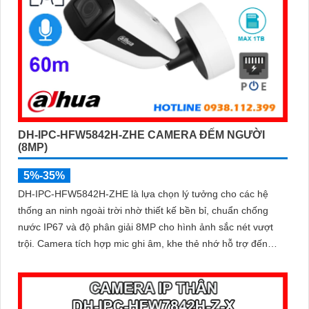
DH-IPC-HFW5842H-ZHE CAMERA ĐẾM NGƯỜI
(8MP)
5%-35%
DH-IPC-HFW5842H-ZHE là lựa chọn lý tưởng cho các hệ
thống an ninh ngoài trời nhờ thiết kế bền bỉ, chuẩn chống
nước IP67 và độ phân giải 8MP cho hình ảnh sắc nét vượt
trội. Camera tích hợp mic ghi âm, khe thẻ nhớ hỗ trợ đến
1TB, hồng ngoại tầm xa 60m và kết nối PoE giúp lắp đặt dễ
dàng, tiết kiệm chi phí