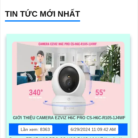
chỗ đỗ xe hiệu quả cho các bãi giữ xe
TIN TỨC MỚI NHẤT
GIỚI THIỆU CAMERA EZVIZ H6C PRO CS-H6C-R105-1J4WF
Lần xem: 8363
6/29/2024 11:09:42 AM