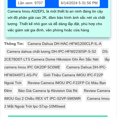
Lần xem: 9707
6/14/2024 5:31:56 PM
Camera Imou A32EP,L là một thiết bị an ninh đáng tin cậy
với độ phân giải cao 2K, đảm bảo hình ảnh sắc nét và chất
lượng. Thiết kế nhỏ gọn và dễ dàng lắp đặt, phù hợp cho
việc giám sát gia đình, văn phòng hoặc cửa hàng
Thông Tin:
Camera Dahua DH-HAC-HFW1200CLP-IL-A
Camera dahua chất lượng DH-IPC-HFW2230SP-S-S2
DS-
2CE78D0T-LTS Camera Dome Hikvision Ghi Âm Sắc Nét
lắp
camera Imou IPC GK2DP 5C0WE
Camera Dahua DH-IPC-
HFW3449T1-AS-PV
Giới Thiệu Camera IMOU IPC-F22P
Ngoài Trời
Review Camera IMOU IPC-F22FP Có Màu Ban
Đêm
Báo Giá Camera Ip Kbvision Giá Rè
Review Camera
IMOU Gọi 2 Chiều REX VT IPC-S2VP-5M0WR
Camera Imou
2 Mắt Ngoài Trời Ipc-S7xp-10M0wed