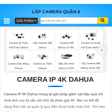
LẮP CAMERA QUẬN 8
SẢN PHẨM
BÁO
GIÁ
TRỌN
GÓI
Lắp Camera Wifi
Camera Ip Thân
Camera Wifi
Camera Ip Dome
Dahua
Full Color Dahua
Dahua Có Màu
Full Color Dahua
Ban Đêm
SẢN
Lắp Camera Wifi
Camera Báo Động
Camera Ip Thân
Đầu Ghi Hình
Dahua Xoay 360
Dahua
Dahua
Dahua H.265
PHẨM
CAMERA IP 4K DAHUA
TƯ
Camera IP 4K Dahua mang lại giải pháp giám sát hiệu quả với
VẤN
hình ảnh cực kỳ sắc nét nhờ độ phân giải 4K. Bạn có thể dễ
LẮP
dàng theo dõi và quản lý qua điện thoại hoặc máy tính. Với cảm