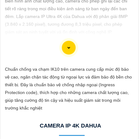
biến hình ảnh chất lượng cao, camera cho phép ghi lại các chi
ĐẶT
tiết rõ ràng trong mọi điều kiện ánh sáng từ ban ngày đến ban
đêm. Lắp camera IP Ultra 4K của Dahua với độ phân giải 8MP
(3.840 x 2.160 pixel), tương đương 8,3 triệu pixel, cho phép
PHỤ
giám sát an ninh tuyệt vời và ổn định với công nghệ IP.
KIỆN
CAMERA
Đầu Ghi Camera Hỗ Trợ 8 Ổ Cứng là thiết bị lý tưởng để ghi
Chuẩn chống va chạm IK10 trên camera cung cấp mức độ bảo
TƯ
hình và lưu trữ dữ liệu từ camera an ninh trong gia đình hoặc
vệ cao, ngăn chặn tác động từ ngoại lực và đảm bảo độ bền cho
VẤN
doanh nghiệp của bạn. Với khả năng hỗ trợ 8 ổ cứng, bạn sẽ có
thiết bị. Đây là chuẩn bảo vệ chống nhập ngoại (Ingress
đủ không gian để lưu trữ video quan trọng một cách dễ dàng và
DỊCH
Protection code), thích hợp cho những camera chất lượng cao,
an toàn. Đầu ghi này được thiết kế để đáp ứng nhu cầu sử dụng
VỤ
giúp tăng cường độ tin cậy và hiệu suất giám sát trong môi
của bạn với chất lượng tốt và giá cả phải chăng.
trường khắc nghiệt
Nếu bạn đang tìm kiếm một đầu ghi camera hỗ trợ 8 ổ cứng
chất lượng giá rẻ, hãy xem xét tham khảo các sản phẩm từ các
CAMERA IP 4K DAHUA
thương hiệu uy tín trên thị trường như Hikvision, Dahua,
Vantech... Đảm bảo rằng bạn chọn sản phẩm phù hợp với nhu