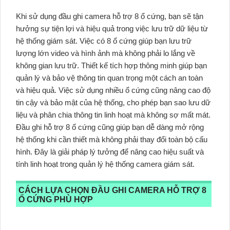
Khi sử dụng đầu ghi camera hỗ trợ 8 ổ cứng, bạn sẽ tận
hưởng sự tiện lợi và hiệu quả trong việc lưu trữ dữ liệu từ
hệ thống giám sát. Việc có 8 ổ cứng giúp bạn lưu trữ
lượng lớn video và hình ảnh mà không phải lo lắng về
không gian lưu trữ. Thiết kế tích hợp thông minh giúp bạn
quản lý và bảo vệ thông tin quan trọng một cách an toàn
và hiệu quả. Việc sử dụng nhiều ổ cứng cũng nâng cao độ
tin cậy và bảo mật của hệ thống, cho phép bạn sao lưu dữ
liệu và phân chia thông tin linh hoạt mà không sợ mất mát.
Đầu ghi hỗ trợ 8 ổ cứng cũng giúp bạn dễ dàng mở rộng
hệ thống khi cần thiết mà không phải thay đổi toàn bộ cấu
hình. Đây là giải pháp lý tưởng để nâng cao hiệu suất và
tính linh hoạt trong quản lý hệ thống camera giám sát.
CÁCH LỰA CHỌN ĐẦU GHI CAMERA HỖ TRỢ 8
Ổ CỨNG PHÙ HỢP