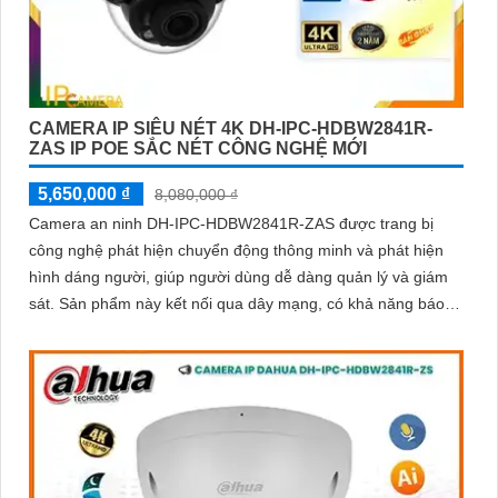
CAMERA IP SIÊU NÉT 4K DH-IPC-HDBW2841R-
ZAS IP POE SẮC NÉT CÔNG NGHỆ MỚI
5,650,000 ₫
8,080,000 ₫
Camera an ninh DH-IPC-HDBW2841R-ZAS được trang bị
công nghệ phát hiện chuyển động thông minh và phát hiện
hình dáng người, giúp người dùng dễ dàng quản lý và giám
sát. Sản phẩm này kết nối qua dây mạng, có khả năng báo
động khi xâm nhập hàng rào ảo