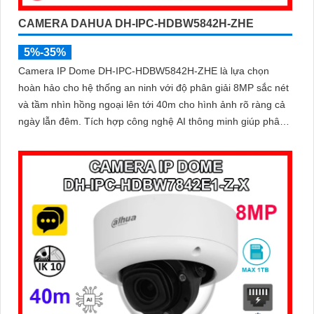
CAMERA DAHUA DH-IPC-HDBW5842H-ZHE
5%-35%
Camera IP Dome DH-IPC-HDBW5842H-ZHE là lựa chọn
hoàn hảo cho hệ thống an ninh với độ phân giải 8MP sắc nét
và tầm nhìn hồng ngoại lên tới 40m cho hình ảnh rõ ràng cả
ngày lẫn đêm. Tích hợp công nghệ AI thông minh giúp phân
biệt chuyển động giữa người và phương tiện, hạn chế cảnh
báo sai, đi kèm khe cắm thẻ nhớ 256GB lưu trữ lâu dài, hỗ
trợ POE tiện lợi và mức giá phải chăng