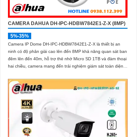
CAMERA DAHUA DH-IPC-HDBW7842E1-Z-X (8MP)
5%-35%
Camera IP Dome DH-IPC-HDBW7842E1-Z-X là thiết bị an
ninh có độ phân giải cao lên đến 8MP khả năng quan sát ban
đêm lên đến 40m, hỗ trợ thẻ nhớ Micro SD 1TB và đàm thoại
hai chiều, camera mang đến trải nghiệm giám sát toàn diện.
Đặc biệt, các tính năng AI thông minh như nhận diện khuôn
mặt và đếm người giúp nâng cao hiệu quả quản lý và an ninh
cho mọi không gian trong nhà