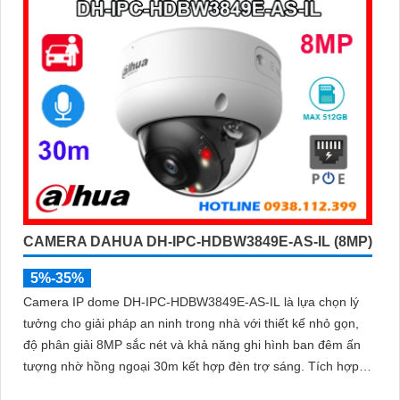
CAMERA DAHUA DH-IPC-HDBW3849E-AS-IL (8MP)
5%-35%
Camera IP dome DH-IPC-HDBW3849E-AS-IL là lựa chọn lý
tưởng cho giải pháp an ninh trong nhà với thiết kế nhỏ gọn,
độ phân giải 8MP sắc nét và khả năng ghi hình ban đêm ấn
tượng nhờ hồng ngoại 30m kết hợp đèn trợ sáng. Tích hợp
micro thu âm, khe cắm thẻ nhớ đến 512GB và công nghệ AI