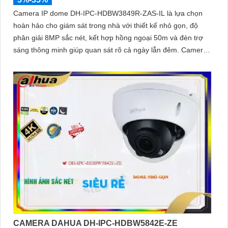
Camera IP dome DH-IPC-HDBW3849R-ZAS-IL là lựa chọn
hoàn hảo cho giám sát trong nhà với thiết kế nhỏ gọn, độ
phân giải 8MP sắc nét, kết hợp hồng ngoại 50m và đèn trợ
sáng thông minh giúp quan sát rõ cả ngày lẫn đêm. Camera
được tích hợp micro ghi âm, khe thẻ nhớ lên đến 512GB và
công nghệ phân biệt người và phương tiện, nâng cao độ
chính xác trong cảnh báo, hỗ trợ POE tiện lợi
CAMERA DAHUA DH-IPC-HDBW5842E-ZE