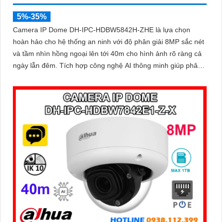
5%-35%
Camera IP Dome DH-IPC-HDBW5842H-ZHE là lựa chọn
hoàn hảo cho hệ thống an ninh với độ phân giải 8MP sắc nét
và tầm nhìn hồng ngoại lên tới 40m cho hình ảnh rõ ràng cả
ngày lẫn đêm. Tích hợp công nghệ AI thông minh giúp phân
biệt chuyển động giữa người và phương tiện, hạn chế cảnh
báo sai, đi kèm khe cắm thẻ nhớ 256GB lưu trữ lâu dài, hỗ
trợ POE tiện lợi và mức giá phải chăng