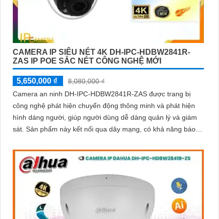
CAMERA IP SIÊU NÉT 4K DH-IPC-HDBW2841R-
ZAS IP POE SẮC NÉT CÔNG NGHỆ MỚI
5,650,000 ₫
8,080,000 ₫
Camera an ninh DH-IPC-HDBW2841R-ZAS được trang bị
công nghệ phát hiện chuyển động thông minh và phát hiện
hình dáng người, giúp người dùng dễ dàng quản lý và giám
sát. Sản phẩm này kết nối qua dây mạng, có khả năng báo
động khi xâm nhập hàng rào ảo