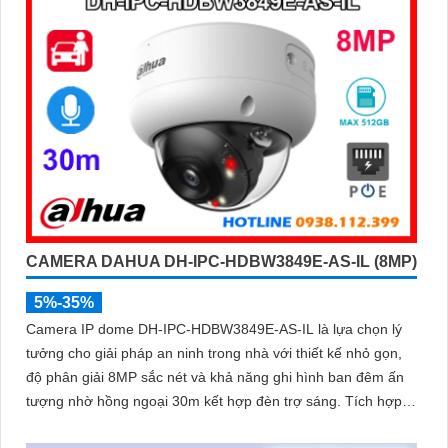
CAMERA DAHUA DH-IPC-HDBW3849E-AS-IL (8MP)
5%-35%
Camera IP dome DH-IPC-HDBW3849E-AS-IL là lựa chọn lý
tưởng cho giải pháp an ninh trong nhà với thiết kế nhỏ gọn,
độ phân giải 8MP sắc nét và khả năng ghi hình ban đêm ấn
tượng nhờ hồng ngoại 30m kết hợp đèn trợ sáng. Tích hợp
micro thu âm, khe cắm thẻ nhớ đến 512GB và công nghệ AI