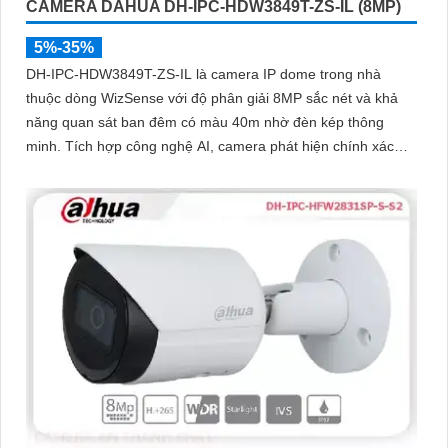
CAMERA DAHUA DH-IPC-HDW3849T-ZS-IL (8MP)
5%-35%
DH-IPC-HDW3849T-ZS-IL là camera IP dome trong nhà
thuộc dòng WizSense với độ phân giải 8MP sắc nét và khả
năng quan sát ban đêm có màu 40m nhờ đèn kép thông
minh. Tích hợp công nghệ AI, camera phát hiện chính xác
người và phương tiện, kết hợp micro ghi âm và khe thẻ nhớ
hỗ trợ đến 512GB đảm bảo lưu trữ linh hoạt và chi tiết, hỗ trợ
PoE tiện lợi đây là giải pháp giám sát an ninh hiệu quả