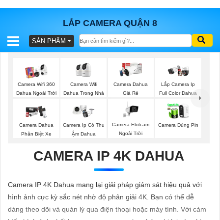
LẮP CAMERA QUẬN 8
SẢN PHẨM
BÁO
GIÁ
TRỌN
GÓI
Camera Wifi
Camera Wifi 360
Camera Dahua
Lắp Camera Ip
Dahua Trong Nhà
Dahua Ngoài Trời
Giá Rẻ
Full Color Dahua
SẢN
Camera Ebitcam
Camera Dahua
Camera Ip Có Thu
Camera Dùng Pin
Ngoài Trời
Phân Biệt Xe
Ậm Dahua
PHẨM
CAMERA IP 4K DAHUA
TƯ
Camera IP 4K Dahua mang lại giải pháp giám sát hiệu quả với
VẤN
hình ảnh cực kỳ sắc nét nhờ độ phân giải 4K. Bạn có thể dễ
LẮP
dàng theo dõi và quản lý qua điện thoại hoặc máy tính. Với cảm