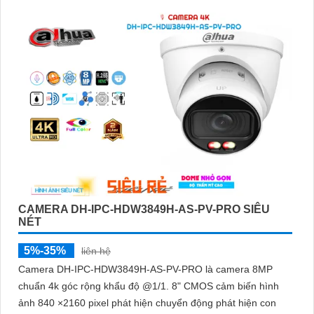
CAMERA DH-IPC-HDW3849H-AS-PV-PRO SIÊU
NÉT
5%-35%
liên hệ
Camera DH-IPC-HDW3849H-AS-PV-PRO là camera 8MP
chuẩn 4k góc rộng khẩu độ @1/1. 8" CMOS cảm biến hình
ảnh 840 ×2160 pixel phát hiện chuyển động phát hiện con