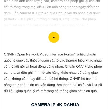
biến hình ảnh chất lượng cao, camera cho phép ghi lại các chi
ĐẶT
tiết rõ ràng trong mọi điều kiện ánh sáng từ ban ngày đến ban
đêm. Lắp camera IP Ultra 4K của Dahua với độ phân giải 8MP
(3.840 x 2.160 pixel), tương đương 8,3 triệu pixel, cho phép
PHỤ
giám sát an ninh tuyệt vời và ổn định với công nghệ IP.
KIỆN
CAMERA
Dòng camera Dahua là một trong những thương hiệu hàng đầu
ONVIF (Open Network Video Interface Forum) là tiêu chuẩn
TƯ
trong lĩnh vực camera an ninh. Để giới thiệu Camera Dahua
quốc tế giúp các thiết bị giám sát từ các thương hiệu khác nhau
VẤN
chính hãng giá rẻ và hình ảnh sắc nét, bạn có thể sử dụng câu
có thể kết nối và hoạt động cùng nhau. Chuẩn ONVIF cho phép
tư vấn sau đây:
DỊCH
camera và đầu ghi hình từ các hãng khác nhau dễ dàng giao
"Camera Dahua chính hãng mang đến cho bạn sự tin cậy và
VỤ
tiếp, không cần thay đổi toàn bộ hệ thống. ONVIF hỗ trợ tính
chất lượng vượt trội. Với hình ảnh sắc nét và tính năng an ninh
năng như phát hiện chuyển động, âm thanh hai chiều và lưu trữ
hiện đại, sản phẩm này hứa hẹn đáp ứng mọi nhu cầu giám sát
dữ liệu, giúp quản lý và mở rộng hệ thống giám sát hiệu quả.
của bạn. Đừng ngần ngại trải nghiệm sự ổn định và chất lượng
vượt trội của Camera Dahua chính hãng với mức giá vô cùng
CAMERA IP 4K DAHUA
hấp dẫn."