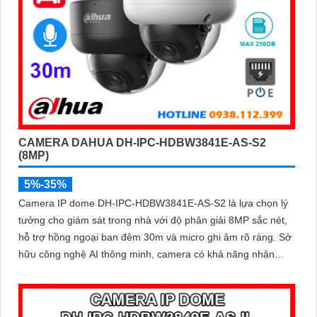
CAMERA DAHUA DH-IPC-HDBW3841E-AS-S2
(8MP)
5%-35%
Camera IP dome DH-IPC-HDBW3841E-AS-S2 là lựa chọn lý
tưởng cho giám sát trong nhà với độ phân giải 8MP sắc nét,
hỗ trợ hồng ngoại ban đêm 30m và micro ghi âm rõ ràng. Sở
hữu công nghệ AI thông minh, camera có khả năng nhận
diện và phân biệt chuyển động của người và phương tiện,
tăng độ chính xác trong cảnh báo an ninh