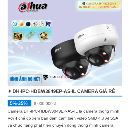
thông minh giúp phân biệt chính xác người và phương tiện hỗ
trợ POE, giảm thiểu báo động giả hiệu quả
✴ DH-IPC-HDBW3849EP-AS-IL CAMERA GIÁ RẺ
5%-35%
8,000,000 ₫
Camera DH-IPC-HDBW3849EP-AS-IL là camera thông minh
Với 4 chế độ xem ban đêm cảm biến video SMD 4.0 AI SSA
và chức năng phát hiện chuyển động thông minh camera