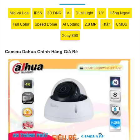
Mic Và Loa
IP66
3D DNR
AI
Dual Light
78°
Hồng Ngoại
Full Color
Speed Dome
AI Coding
2.0 MP
Thân
CMOS
Xoay 360
Camera Dahua Chính Hãng Giá Rẻ
'