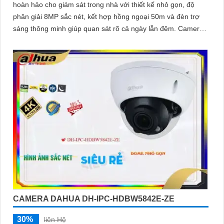
hoàn hảo cho giám sát trong nhà với thiết kế nhỏ gọn, độ
phân giải 8MP sắc nét, kết hợp hồng ngoại 50m và đèn trợ
sáng thông minh giúp quan sát rõ cả ngày lẫn đêm. Camera
được tích hợp micro ghi âm, khe thẻ nhớ lên đến 512GB và
công nghệ phân biệt người và phương tiện, nâng cao độ
chính xác trong cảnh báo, hỗ trợ POE tiện lợi
CAMERA DAHUA DH-IPC-HDBW5842E-ZE
30%
liên Hệ