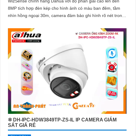
WizSense chính hãng Dahua với độ phân giải cao lên đến
8MP tích hợp đèn kép cho hình ảnh có màu ban đêm, tầm
nhìn hồng ngoại 30m, camera đảm bảo ghi hình rõ nét trong
mọi điều kiện ánh sáng. Hỗ trợ khe thẻ nhớ lên đến 512GB,
tích hợp micro ghi âm, chuẩn POE và khả năng nhận diện
chính xác người và phương tiện giám sát an ninh tốt
✲ DH-IPC-HDW3849TP-ZS-IL IP CAMERA GIÁM
SÁT GIÁ RẺ