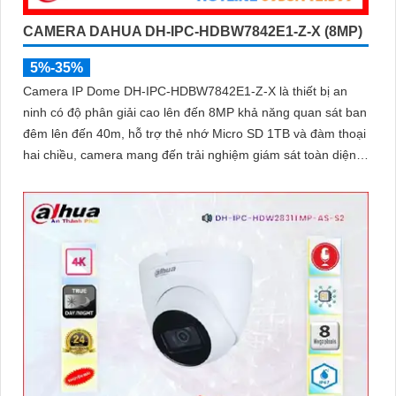
CAMERA DAHUA DH-IPC-HDBW7842E1-Z-X (8MP)
5%-35%
Camera IP Dome DH-IPC-HDBW7842E1-Z-X là thiết bị an
ninh có độ phân giải cao lên đến 8MP khả năng quan sát ban
đêm lên đến 40m, hỗ trợ thẻ nhớ Micro SD 1TB và đàm thoại
hai chiều, camera mang đến trải nghiệm giám sát toàn diện.
Đặc biệt, các tính năng AI thông minh như nhận diện khuôn
mặt và đếm người giúp nâng cao hiệu quả quản lý và an ninh
cho mọi không gian trong nhà