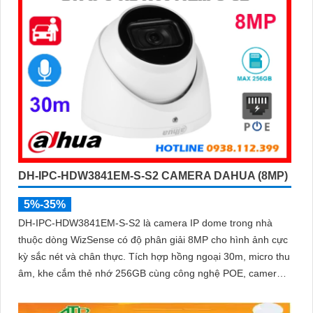
DH-IPC-HDW3841EM-S-S2 CAMERA DAHUA (8MP)
5%-35%
DH-IPC-HDW3841EM-S-S2 là camera IP dome trong nhà
thuộc dòng WizSense có độ phân giải 8MP cho hình ảnh cực
kỳ sắc nét và chân thực. Tích hợp hồng ngoại 30m, micro thu
âm, khe cắm thẻ nhớ 256GB cùng công nghệ POE, camera
mang đến sự tiện lợi tối đa trong lắp đặt và sử dụng