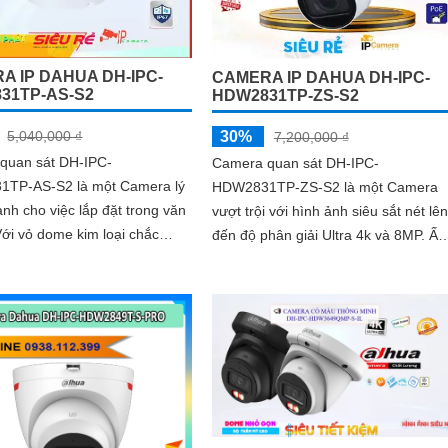
trợ POE tiện lợi và mức giá phải chă
A IP DAHUA DH-IPC-
CAMERA IP DAHUA DH-IPC-
31TP-AS-S2
HDW2831TP-ZS-S2
30%
5,040,000 ₫
7,200,000 ₫
quan sát DH-IPC-
Camera quan sát DH-IPC-
TP-AS-S2 là một Camera lý
HDW2831TP-ZS-S2 là một Camera
nh cho việc lắp đặt trong văn
vượt trội với hình ảnh siêu sắt nét lên
đến độ phân giải Ultra 4k và 8MP. Ấn
 mang lại sự đảm bảo về sự
tượng ơn với những thông số là
và bền bỉ cho người dùng
camera này có khả...