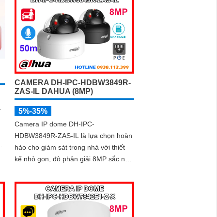
g
rợ
CAMERA DH-IPC-HDBW3849R-
ZAS-IL DAHUA (8MP)
-
5%-35%
Camera IP dome DH-IPC-
HDBW3849R-ZAS-IL là lựa chọn hoàn
hảo cho giám sát trong nhà với thiết
kế nhỏ gọn, độ phân giải 8MP sắc nét,
kết hợp hồng ngoại 50m và đèn trợ
sáng thông minh giúp quan sát rõ cả
ngày lẫn đêm. Camera được tích hợp
micro ghi âm, khe thẻ nhớ lên đến