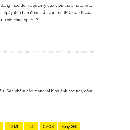
 dàng theo dõi và quản lý qua điện thoại hoặc máy
 ban ngày đến ban đêm. Lắp camera IP Ultra 4K của
ịnh với công nghệ IP.
chính hãng giá rẻ và hình ảnh sắc nét, bạn có thể
inh hiện đại, sản phẩm này hứa hẹn đáp ứng mọi nhu
mức giá vô cùng hấp dẫn."
yếu. Sản phẩm này mang lại hình ảnh sắc nét, đảm
g
2.0 MP
Thân
CMOS
Xoay 360