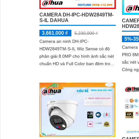
CAMERA DH-IPC-HDW2849TM-
S-IL DAHUA
CAMER
HDW28
3,661,000 ₫
5,230,000 ₫
5%-3
Camera an ninh DH-IPC-
Camera
HDW2849TM-S-IL Wiz Sense có độ
PRO 8MP
phân giải 8.0MP cho hình ảnh sắc nét
sắc nét 
chuẩn HD và Full Color ban đêm trong
Công ng
phạm vi 30m. Camera quan sát hỗ trợ
sát ban
lưu trữ thẻ...
thực