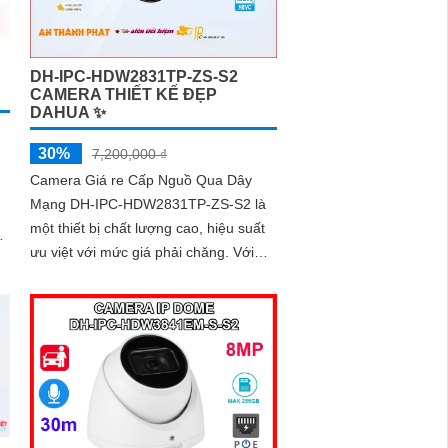
ng
cho mọi không gian trong nhà
DH-IPC-HDW2831TP-ZS-S2
CAMERA THIẾT KẾ ĐẸP
DAHUA ✨
30%
7,200,000 ₫
Camera Giá re Cấp Nguồ Qua Dây
Mạng DH-IPC-HDW2831TP-ZS-S2 là
một thiết bị chất lượng cao, hiệu suất
ưu việt với mức giá phải chăng. Với
công nghệ tiên tiến, camera này mang
đến hình ảnh sắc nét, chất lượng full
HD cho việc giám sát