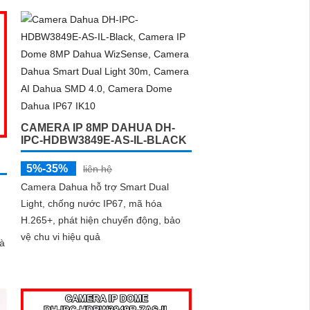
giám sát. Sản phẩm này kết nối qua
dây mạng, có khả năng báo động khi
xâm nhập hàng rào ảo
CAMERA IP 8MP DAHUA DH-
IPC-HDBW3849E-AS-IL-BLACK
5%-35%
liên hệ
Camera Dahua hỗ trợ Smart Dual
Light, chống nước IP67, mã hóa
H.265+, phát hiện chuyển động, bảo
vệ chu vi hiệu quả
hà
MP
êm
ợp