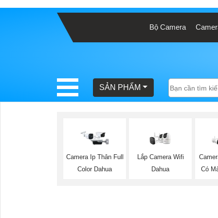
Bộ Camera
Camera
BÁO
GIÁ
TRỌN
GÓI
SẢN PHẨM
SẢN
PHẨM
Lắp Camera Wifi
Camera Ip Thân Full
Camer
Dahua
Color Dahua
Có M
TƯ
VẤN
LẮP