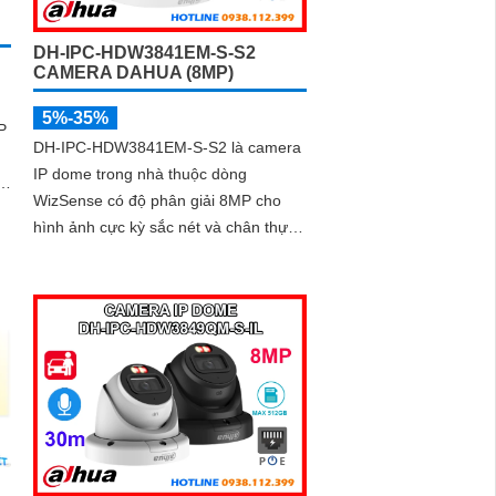
DH-IPC-HDW3841EM-S-S2
CAMERA DAHUA (8MP)
5%-35%
P
DH-IPC-HDW3841EM-S-S2 là camera
IP dome trong nhà thuộc dòng
WizSense có độ phân giải 8MP cho
hình ảnh cực kỳ sắc nét và chân thực.
Tích hợp hồng ngoại 30m, micro thu
âm, khe cắm thẻ nhớ 256GB cùng
công nghệ POE, camera mang đến sự
tiện lợi tối đa trong lắp đặt và sử dụng