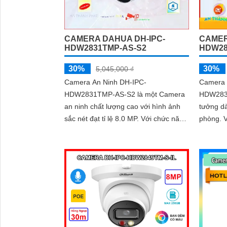
CAMERA DAHUA DH-IPC-
CAMER
HDW2831TMP-AS-S2
HDW28
30%
30%
5,045,000 ₫
Camera An Ninh DH-IPC-
Camera 
HDW2831TMP-AS-S2 là một Camera
HDW2831
an ninh chất lượng cao với hình ảnh
tưởng dà
sắc nét đạt tỉ lệ 8.0 MP. Với chức năng
phòng. Với vỏ dome kim loại chắc
thông minh, camera này thông qua
chắn, nó
giao thức ONVIF...
an toàn 