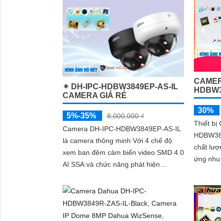
và phân 
và phươn
trong cả
CAMER
✴ DH-IPC-HDBW3849EP-AS-IL
HDBW3
CAMERA GIÁ RẺ
30%
5%-35%
8,000,000 ₫
Thiết bị
Camera DH-IPC-HDBW3849EP-AS-IL
HDBW38
là camera thông minh Với 4 chế độ
chất lượ
xem ban đêm cảm biến video SMD 4.0
ứng nhu 
AI SSA và chức năng phát hiện
khả năn
chuyển động thông minh camera giúp
trong...
bảo vệ hiệu quả cho ngôi nhà hay
doanh nghiệp của bạn