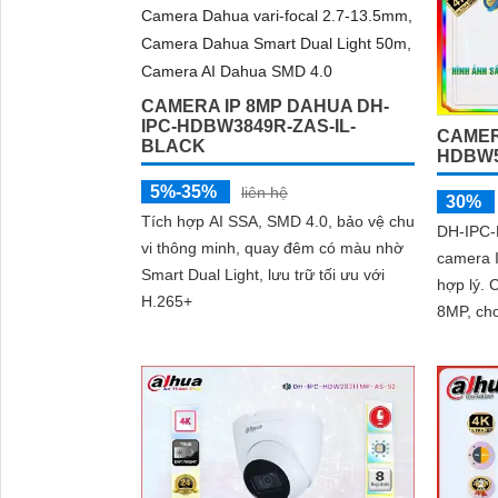
CAMERA IP 8MP DAHUA DH-
IPC-HDBW3849R-ZAS-IL-
CAMER
BLACK
HDBW5
5%-35%
liên hệ
30%
Tích hợp AI SSA, SMD 4.0, bảo vệ chu
DH-IPC-
vi thông minh, quay đêm có màu nhờ
camera I
Smart Dual Light, lưu trữ tối ưu với
hợp lý. Camera này có độ phân giải
H.265+
8MP, cho