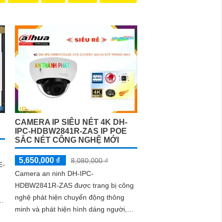
CAMERA IP SIÊU NÉT 4K DH-
IPC-HDBW2841R-ZAS IP POE
SẮC NÉT CÔNG NGHỆ MỚI
5,650,000 ₫
8,080,000 ₫
E-
Camera an ninh DH-IPC-
HDBW2841R-ZAS được trang bị công
nghệ phát hiện chuyển động thông
minh và phát hiện hình dáng người,
giúp người dùng dễ dàng quản lý và