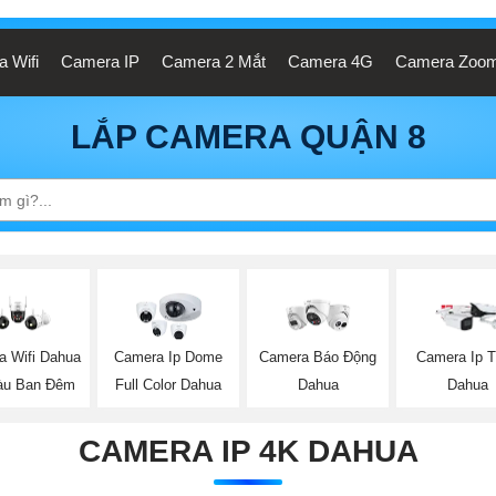
 Wifi
Camera IP
Camera 2 Mắt
Camera 4G
Camera Zoo
LẮP CAMERA QUẬN 8
a Wifi Dahua
Camera Ip Dome
Camera Báo Động
Camera Ip 
àu Ban Đêm
Full Color Dahua
Dahua
Dahua
CAMERA IP 4K DAHUA