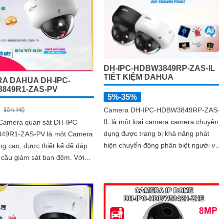
biệt chuyển động của người
khe cắm thẻ nhớ đến 512GB và côn
g tiện, tăng độ chính xác
nghệ AI thông minh giúp phân biệt
nh báo an ninh
chính xác người và phương tiện hỗ t
POE, giảm thiểu báo động giả hiệu
quả
DH-IPC-HDBW3849RP-ZAS-IL
TIẾT KIỆM DAHUA
A DAHUA DH-IPC-
849R1-ZAS-PV
5%-35%
liên Hệ
Camera DH-IPC-HDBW3849RP-ZAS
IL là một loại camera camera chuyên
 Camera quan sát DH-IPC-
dụng được trang bị khả năng phát
49R1-ZAS-PV là một Camera
hiện chuyển động phân biệt người và
ng cao, được thiết kế để đáp
chuyển động khác. Đây là camera
cầu giám sát ban đêm. Với
Internet (IP) siêu sáng và đẹp có độ
g xem ban đêm Full Color
phân giải siêu nét lên đến 8