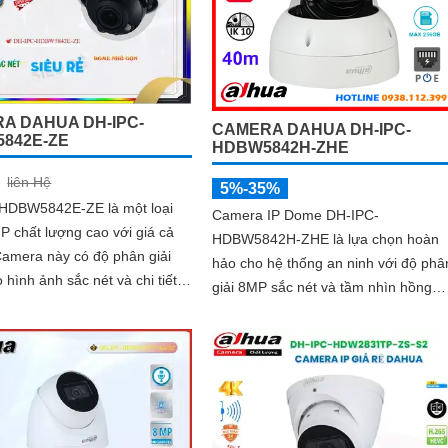
A DAHUA DH-IPC-
CAMERA DAHUA DH-IPC-
842E-ZE
HDBW5842H-ZHE
liên Hệ
5%-35%
HDBW5842E-ZE là một loại
Camera IP Dome DH-IPC-
P chất lượng cao với giá cả
HDBW5842H-ZHE là lựa chọn hoàn
hảo cho hệ thống an ninh với độ phâ
 hình ảnh sắc nét và chi tiết
giải 8MP sắc nét và tầm nhìn hồng
rõ ràng. Cấu trúc chống bụi, chống...
ngoại lên tới 40m cho hình ảnh rõ
ràng cả ngày lẫn đêm. Tích hợp công
nghệ AI thông minh giúp phân biệt
chuyển động giữa người và phương
tiện, hạn chế cảnh báo sai, đi kèm k
cắm thẻ nhớ 256GB lưu trữ lâu dài, 