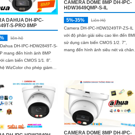
CAMERA DOME 8MP DH-IPC-
HDW3649QMP-S-IL
5%-35%
A DAHUA DH-IPC-
Liên Hệ
49T-S-PRO 8MP
Camera DH-IPC-HDW3249TP-ZS-IL
với độ phân giải siêu cao lên đến 8M
5%
liên hệ
sử dụng cảm biến CMOS 1/2. 7",
 Dahua DH-IPC-HDW2849T-S-
mang đến hình ảnh siêu nét và chân
 mang đến hình ảnh 8MP
thực. Ngoài ra camera sở hữu công
với cảm biến CMOS 1/1. 8”.
nghệ AI tiên tiến như SMD 4
hệ WizColor cho phép giám
 đêm có màu sắc đẹp và chân
CAMERA DOME 8MP DH-IPC-