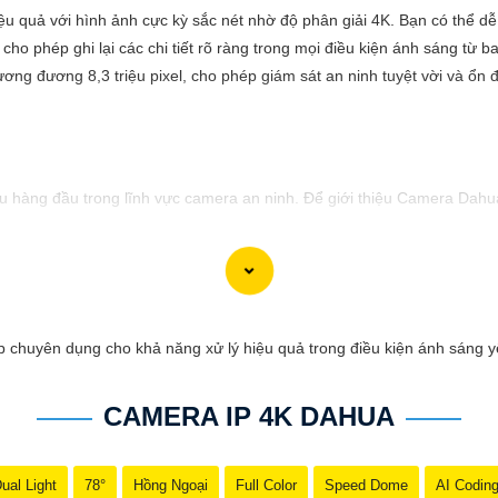
u quả với hình ảnh cực kỳ sắc nét nhờ độ phân giải 4K. Bạn có thể dễ
cho phép ghi lại các chi tiết rõ ràng trong mọi điều kiện ánh sáng từ
ương đương 8,3 triệu pixel, cho phép giám sát an ninh tuyệt vời và ổn đ
hàng đầu trong lĩnh vực camera an ninh. Để giới thiệu Camera Dahua 
cậy và chất lượng vượt trội. Với hình ảnh sắc nét và tính năng an n
sự ổn định và chất lượng vượt trội của Camera Dahua chính hãng với 
 chuyên dụng cho khả năng xử lý hiệu quả trong điều kiện ánh sáng 
CAMERA IP 4K DAHUA
ual Light
78°
Hồng Ngoại
Full Color
Speed Dome
AI Codin