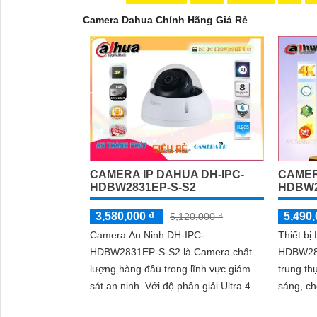
Camera Dahua Chính Hãng Giá Rẻ
CAMERA IP DAHUA DH-IPC-
CAMER
HDBW2831EP-S-S2
HDBW2
3,580,000 ₫
5,490,
5,120,000 ₫
Camera An Ninh DH-IPC-
Thiết bị
HDBW2831EP-S-S2 là Camera chất
HDBW28
lượng hàng đầu trong lĩnh vực giám
trung t
sát an ninh. Với độ phân giải Ultra 4k
sáng, c
và bộ cảm biến CMOS Starlight 8MP,
phạm vi Hồ
'