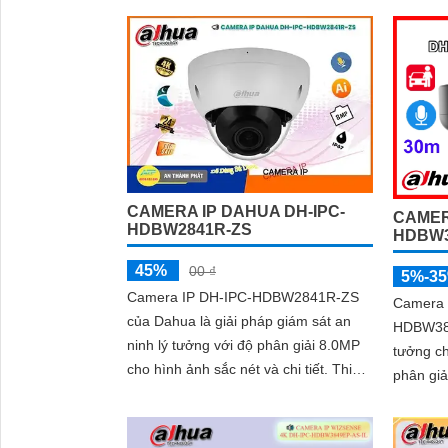
hình ảnh được...
nghệ hìn
được quả
CAMERA IP DAHUA DH-IPC-
CAMER
HDBW2841R-ZS
HDBW3
45%
00 ₫
5%-3
Camera IP DH-IPC-HDBW2841R-ZS
Camera 
của Dahua là giải pháp giám sát an
HDBW384
ninh lý tưởng với độ phân giải 8.0MP
tưởng ch
cho hình ảnh sắc nét và chi tiết. Thiết
phân giả
bị này được trang bị công nghệ...
ngoại b
rõ ràng. Sở hữu công nghệ AI thông
minh, c