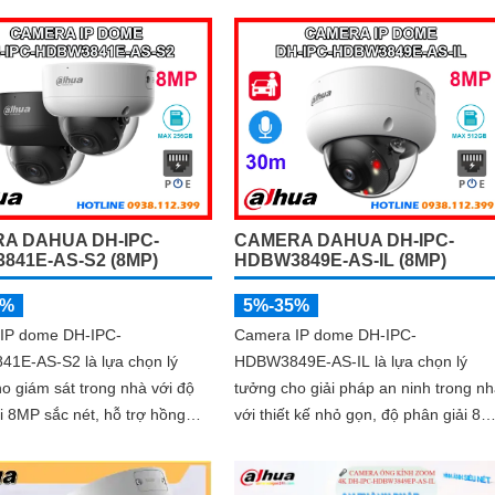
h Ảnh IP POE, nó có thể
30m
n lý từ xa
A DAHUA DH-IPC-
CAMERA DAHUA DH-IPC-
841E-AS-S2 (8MP)
HDBW3849E-AS-IL (8MP)
5%
5%-35%
IP dome DH-IPC-
Camera IP dome DH-IPC-
1E-AS-S2 là lựa chọn lý
HDBW3849E-AS-IL là lựa chọn lý
o giám sát trong nhà với độ
tưởng cho giải pháp an ninh trong n
i 8MP sắc nét, hỗ trợ hồng
với thiết kế nhỏ gọn, độ phân giải 8
an đêm 30m và micro ghi âm
sắc nét và khả năng ghi hình ban đ
ấn tượng nhờ hồng ngoại 30m kết h
amera có khả năng nhận diện
đèn trợ sáng. Tích hợp micro thu âm,