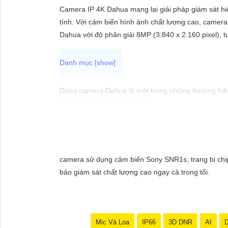
ĐẶT
Camera IP 4K Dahua mang lại giải pháp giám sát hiệ
tính. Với cảm biến hình ảnh chất lượng cao, camera 
Dahua với độ phân giải 8MP (3.840 x 2.160 pixel), t
PHỤ
KIỆN
CAMERA
Dòng camera Dahua là một trong những thương hiệu 
sử dụng câu tư vấn sau đây:
"Camera Dahua chính hãng mang đến cho bạn sự tin 
TƯ
cầu giám sát của bạn. Đừng ngần ngại trải nghiệm 
VẤN
DỊCH
camera sử dụng cảm biến Sony SNR1s, trang bị chip
VỤ
bảo giám sát chất lượng cao ngay cả trong tối.
Mic Và Loa
IP66
3D DNR
AI
D