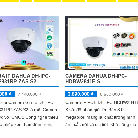
A IP DAHUA DH-IPC-
CAMERA DAHUA DH-IPC-
831RP-ZAS-S2
HDBW2841E-S
000 ₫
3,890,000 ₫
7,440,000 ₫
5,560,000 ₫
 Loại Camera Giá re DH-IPC-
Camera IP POE DH-IPC-HDBW2841
31RP-ZAS-S2 là một Camera
S với độ phân giải lên đến 8.0
hực với CMOS Công nghệ thiếu
megapixel mang lại chất lượng hình
ho phép xem ban đêm trong
ảnh sắc nét và chi tiết. Khả năng giám
ng Ngoại 40m. Với Công
sát ban đêm với hồng ngoại lên đến