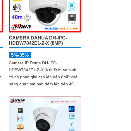
512GB và công nghệ phân biệt người
và phương tiện, nâng cao độ chính
xác trong cảnh báo, hỗ trợ POE tiện
lợi
CAMERA DAHUA DH-IPC-
HDBW7842E1-Z-X (8MP)
5%-35%
Camera IP Dome DH-IPC-
HDBW7842E1-Z-X là thiết bị an ninh
n
có độ phân giải cao lên đến 8MP khả
năng quan sát ban đêm lên đến 40m,
hỗ trợ thẻ nhớ Micro SD 1TB và đàm
thoại hai chiều, camera mang đến trải
nghiệm giám sát toàn diện. Đặc biệt,
các tính năng AI thông minh như nhận
he
diện khuôn mặt và đếm người giúp
hỗ
nâng cao hiệu quả quản lý và an ninh