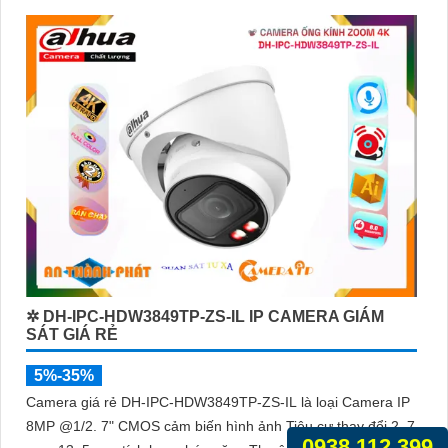
✲ DH-IPC-HDW3849TP-ZS-IL IP CAMERA GIÁM
SÁT GIÁ RẺ
5%-35%
Camera giá rẻ DH-IPC-HDW3849TP-ZS-IL là loại Camera IP
8MP @1/2. 7" CMOS cảm biến hình ảnh Tiêu cự thay đổi 2. 7
0938.112.399