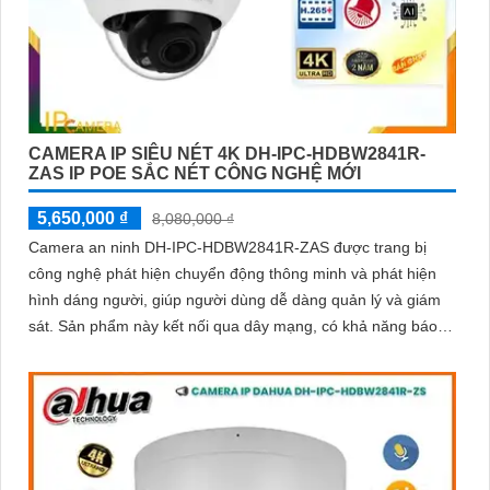
CAMERA IP SIÊU NÉT 4K DH-IPC-HDBW2841R-
ZAS IP POE SẮC NÉT CÔNG NGHỆ MỚI
5,650,000 ₫
8,080,000 ₫
Camera an ninh DH-IPC-HDBW2841R-ZAS được trang bị
công nghệ phát hiện chuyển động thông minh và phát hiện
hình dáng người, giúp người dùng dễ dàng quản lý và giám
sát. Sản phẩm này kết nối qua dây mạng, có khả năng báo
động khi xâm nhập hàng rào ảo