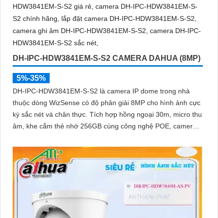
DH-IPC-HDW3841EM-S-S2 CAMERA DAHUA (8MP)
5%-35%
DH-IPC-HDW3841EM-S-S2 là camera IP dome trong nhà
thuộc dòng WizSense có độ phân giải 8MP cho hình ảnh cực
kỳ sắc nét và chân thực. Tích hợp hồng ngoại 30m, micro thu
âm, khe cắm thẻ nhớ 256GB cùng công nghệ POE, camera
mang đến sự tiện lợi tối đa trong lắp đặt và sử dụng