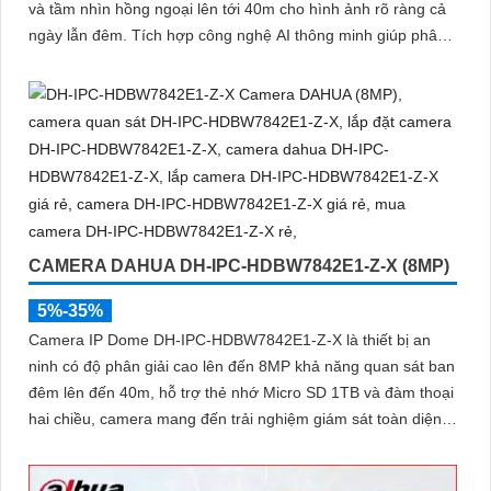
và tầm nhìn hồng ngoại lên tới 40m cho hình ảnh rõ ràng cả
ngày lẫn đêm. Tích hợp công nghệ AI thông minh giúp phân
biệt chuyển động giữa người và phương tiện, hạn chế cảnh
báo sai, đi kèm khe cắm thẻ nhớ 256GB lưu trữ lâu dài, hỗ
trợ POE tiện lợi và mức giá phải chăng
CAMERA DAHUA DH-IPC-HDBW7842E1-Z-X (8MP)
5%-35%
Camera IP Dome DH-IPC-HDBW7842E1-Z-X là thiết bị an
ninh có độ phân giải cao lên đến 8MP khả năng quan sát ban
đêm lên đến 40m, hỗ trợ thẻ nhớ Micro SD 1TB và đàm thoại
hai chiều, camera mang đến trải nghiệm giám sát toàn diện.
Đặc biệt, các tính năng AI thông minh như nhận diện khuôn
mặt và đếm người giúp nâng cao hiệu quả quản lý và an ninh