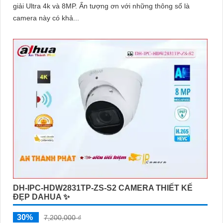
giải Ultra 4k và 8MP. Ấn tượng ơn với những thông số là
camera này có khả...
DH-IPC-HDW2831TP-ZS-S2 CAMERA THIẾT KẾ
ĐẸP DAHUA ✨
30%
7,200,000 ₫