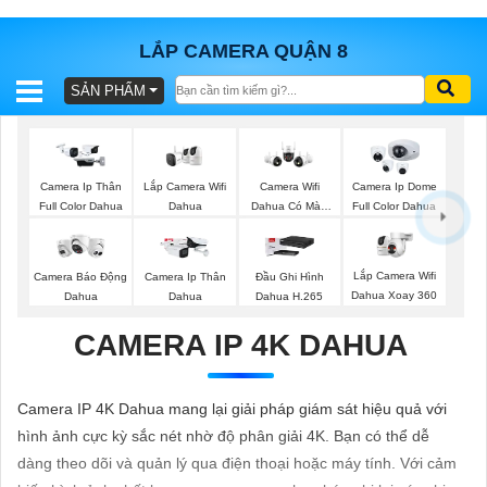
LẮP CAMERA QUẬN 8
SẢN PHẨM
BÁO
GIÁ
TRỌN
GÓI
Lắp Camera Wifi
Camera Ip Thân
Camera Wifi
Camera Ip Dome
Dahua
Full Color Dahua
Dahua Có Màu
Full Color Dahua
Ban Đêm
SẢN
Lắp Camera Wifi
Camera Báo Động
Camera Ip Thân
Đầu Ghi Hình
Dahua Xoay 360
Dahua
Dahua
Dahua H.265
PHẨM
CAMERA IP 4K DAHUA
TƯ
Camera IP 4K Dahua mang lại giải pháp giám sát hiệu quả với
VẤN
hình ảnh cực kỳ sắc nét nhờ độ phân giải 4K. Bạn có thể dễ
LẮP
dàng theo dõi và quản lý qua điện thoại hoặc máy tính. Với cảm