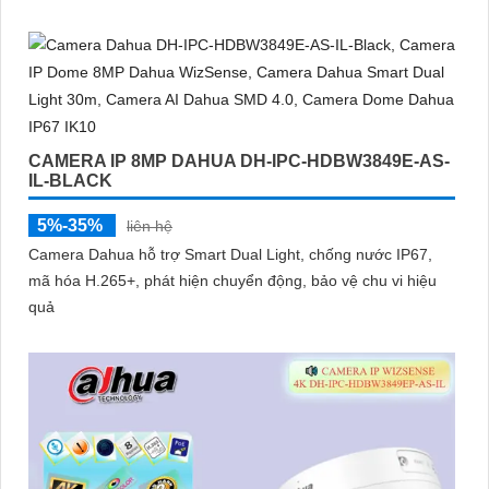
micro thu âm, khe cắm thẻ nhớ đến 512GB và công nghệ AI
thông minh giúp phân biệt chính xác người và phương tiện hỗ
trợ POE, giảm thiểu báo động giả hiệu quả
CAMERA IP 8MP DAHUA DH-IPC-HDBW3849E-AS-
IL-BLACK
5%-35%
liên hệ
Camera Dahua hỗ trợ Smart Dual Light, chống nước IP67,
mã hóa H.265+, phát hiện chuyển động, bảo vệ chu vi hiệu
quả