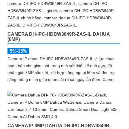
CAMERA DH-IPC-HDBW3849R-ZAS-IL DAHUA
(8MP)
5%-35%
Camera IP dome DH-IPC-HDBW3849R-ZAS-IL là lựa chọn
hoàn hảo cho giám sát trong nhà với thiết kế nhỏ gọn, độ
phân giải 8MP sắc nét, kết hợp hồng ngoại 50m và đèn trợ
sáng thông minh giúp quan sát rõ cả ngày lẫn đêm. Camera
được tích hợp micro ghi âm, khe thẻ nhớ lên đến 512GB và
công nghệ phân biệt người và phương tiện, nâng cao độ
chính xác trong cảnh báo, hỗ trợ POE tiện lợi
CAMERA IP 8MP DAHUA DH-IPC-HDBW3849R-