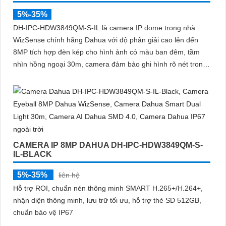
5%-35%
DH-IPC-HDW3849QM-S-IL là camera IP dome trong nhà
WizSense chính hãng Dahua với độ phân giải cao lên đến
8MP tích hợp đèn kép cho hình ảnh có màu ban đêm, tầm
nhìn hồng ngoại 30m, camera đảm bảo ghi hình rõ nét trong
mọi điều kiện ánh sáng. Hỗ trợ khe thẻ nhớ lên đến 512GB,
tích hợp micro ghi âm, chuẩn POE và khả năng nhận diện
chính xác người và phương tiện giám sát an ninh tốt
CAMERA IP 8MP DAHUA DH-IPC-HDW3849QM-S-
IL-BLACK
5%-35%
liên hệ
Hỗ trợ ROI, chuẩn nén thông minh SMART H.265+/H.264+,
nhận diện thông minh, lưu trữ tối ưu, hỗ trợ thẻ SD 512GB,
chuẩn bảo vệ IP67