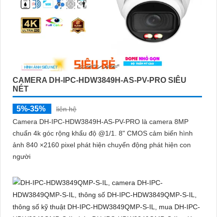
CAMERA DH-IPC-HDW3849H-AS-PV-PRO SIÊU
NÉT
5%-35%
liên hệ
Camera DH-IPC-HDW3849H-AS-PV-PRO là camera 8MP
chuẩn 4k góc rộng khẩu độ @1/1. 8" CMOS cảm biến hình
ảnh 840 ×2160 pixel phát hiện chuyển động phát hiện con
người