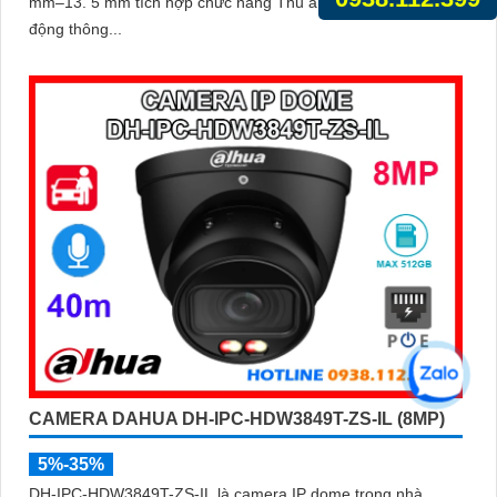
mm–13. 5 mm tích hợp chức năng Thu âm phát hiện chuyển
động thông...
CAMERA DAHUA DH-IPC-HDW3849T-ZS-IL (8MP)
5%-35%
DH-IPC-HDW3849T-ZS-IL là camera IP dome trong nhà