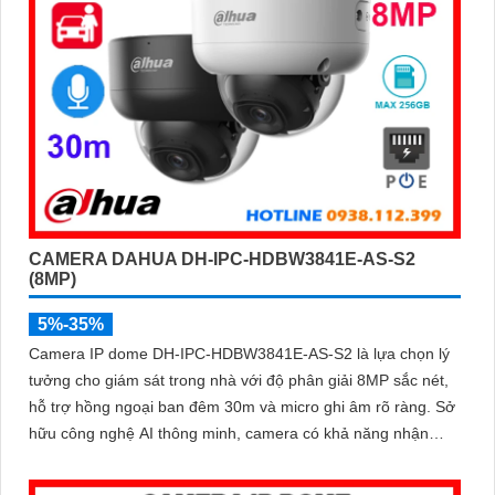
CAMERA DAHUA DH-IPC-HDBW3841E-AS-S2
(8MP)
5%-35%
Camera IP dome DH-IPC-HDBW3841E-AS-S2 là lựa chọn lý
tưởng cho giám sát trong nhà với độ phân giải 8MP sắc nét,
hỗ trợ hồng ngoại ban đêm 30m và micro ghi âm rõ ràng. Sở
hữu công nghệ AI thông minh, camera có khả năng nhận
diện và phân biệt chuyển động của người và phương tiện,
tăng độ chính xác trong cảnh báo an ninh