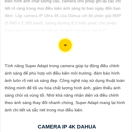
biến hình ảnh chất lượng cao, camera cho phép ghi lại các chi
ĐẶT
tiết rõ ràng trong mọi điều kiện ánh sáng từ ban ngày đến ban
đêm. Lắp camera IP Ultra 4K của Dahua với độ phân giải 8MP
(3.840 x 2.160 pixel), tương đương 8,3 triệu pixel, cho phép
PHỤ
giám sát an ninh tuyệt vời và ổn định với công nghệ IP.
KIỆN
CAMERA
Dòng camera Dahua là một trong những thương hiệu hàng đầu
Tính năng Super Adapt trong camera giúp tự động điều chỉnh
TƯ
trong lĩnh vực camera an ninh. Để giới thiệu Camera Dahua
ánh sáng để phù hợp với điều kiện môi trường, đảm bảo hình
VẤN
chính hãng giá rẻ và hình ảnh sắc nét, bạn có thể sử dụng câu
ảnh luôn rõ nét và sáng đẹp. Công nghệ này sử dụng thuật toán
tư vấn sau đây:
DỊCH
thông minh để tối ưu hóa chất lượng hình ảnh, giảm thiểu ánh
"Camera Dahua chính hãng mang đến cho bạn sự tin cậy và
VỤ
sáng chói và vùng tối. Nhờ khả năng nhận diện và điều chỉnh
chất lượng vượt trội. Với hình ảnh sắc nét và tính năng an ninh
theo ánh sáng thay đổi nhanh chóng, Super Adapt mang lại hình
hiện đại, sản phẩm này hứa hẹn đáp ứng mọi nhu cầu giám sát
ảnh chi tiết và sắc nét trong mọi điều kiện.
của bạn. Đừng ngần ngại trải nghiệm sự ổn định và chất lượng
vượt trội của Camera Dahua chính hãng với mức giá vô cùng
CAMERA IP 4K DAHUA
hấp dẫn."