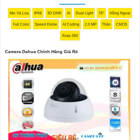
Mic Và Loa
IP66
3D DNR
AI
Dual Light
78°
Hồng Ngoại
Full Color
Speed Dome
AI Coding
2.0 MP
Thân
CMOS
Xoay 360
Camera Dahua Chính Hãng Giá Rẻ
'