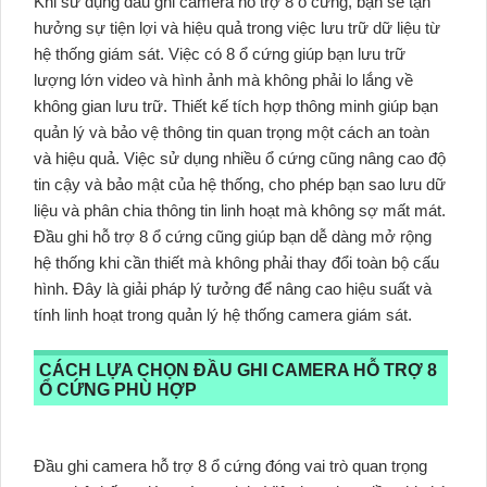
Khi sử dụng đầu ghi camera hỗ trợ 8 ổ cứng, bạn sẽ tận
hưởng sự tiện lợi và hiệu quả trong việc lưu trữ dữ liệu từ
hệ thống giám sát. Việc có 8 ổ cứng giúp bạn lưu trữ
lượng lớn video và hình ảnh mà không phải lo lắng về
không gian lưu trữ. Thiết kế tích hợp thông minh giúp bạn
quản lý và bảo vệ thông tin quan trọng một cách an toàn
và hiệu quả. Việc sử dụng nhiều ổ cứng cũng nâng cao độ
tin cậy và bảo mật của hệ thống, cho phép bạn sao lưu dữ
liệu và phân chia thông tin linh hoạt mà không sợ mất mát.
Đầu ghi hỗ trợ 8 ổ cứng cũng giúp bạn dễ dàng mở rộng
hệ thống khi cần thiết mà không phải thay đổi toàn bộ cấu
hình. Đây là giải pháp lý tưởng để nâng cao hiệu suất và
tính linh hoạt trong quản lý hệ thống camera giám sát.
CÁCH LỰA CHỌN ĐẦU GHI CAMERA HỖ TRỢ 8
Ổ CỨNG PHÙ HỢP
Đầu ghi camera hỗ trợ 8 ổ cứng đóng vai trò quan trọng