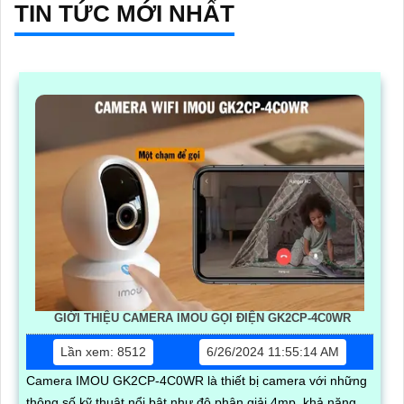
TIN TỨC MỚI NHẤT
GIỚI THIỆU CAMERA IMOU GỌI ĐIỆN GK2CP-4C0WR
Lần xem: 8512
6/26/2024 11:55:14 AM
Camera IMOU GK2CP-4C0WR là thiết bị camera với những
thông số kỹ thuật nổi bật như độ phân giải 4mp, khả năng