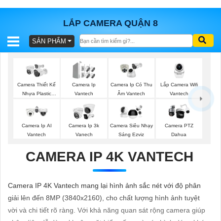
LẮP CAMERA QUẬN 8
SẢN PHẨM
BÁO
GIÁ
TRỌN
GÓI
Lắp Camera Wifi
Camera Thiết Kế
Camera Ip
Camera Ip Có Thu
Vantech
Nhựa Plastic
Vantech
Âm Vantech
Vantech
SẢN
Camera Ip AI
Camera Ip 3k
Camera Siêu Nhạy
Camera PTZ
Vantech
Vanech
Sáng Ezviz
Dahua
PHẨM
CAMERA IP 4K VANTECH
TƯ
Camera IP 4K Vantech mang lại hình ảnh sắc nét với độ phân
VẤN
giải lên đến 8MP (3840x2160), cho chất lượng hình ảnh tuyệt
LẮP
vời và chi tiết rõ ràng. Với khả năng quan sát rộng camera giúp