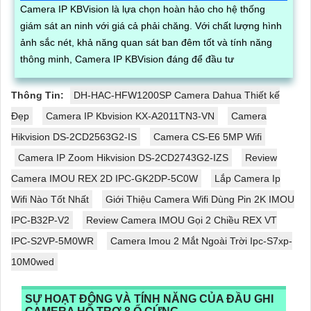
Camera IP KBVision là lựa chọn hoàn hảo cho hệ thống
giám sát an ninh với giá cả phải chăng. Với chất lượng hình
ảnh sắc nét, khả năng quan sát ban đêm tốt và tính năng
thông minh, Camera IP KBVision đáng để đầu tư
Thông Tin:
DH-HAC-HFW1200SP Camera Dahua Thiết kế
Đẹp
Camera IP Kbvision KX-A2011TN3-VN
Camera
Hikvision DS-2CD2563G2-IS
Camera CS-E6 5MP Wifi
Camera IP Zoom Hikvision DS-2CD2743G2-IZS
Review
Camera IMOU REX 2D IPC-GK2DP-5C0W
Lắp Camera Ip
Wifi Nào Tốt Nhất
Giới Thiệu Camera Wifi Dùng Pin 2K IMOU
IPC-B32P-V2
Review Camera IMOU Gọi 2 Chiều REX VT
IPC-S2VP-5M0WR
Camera Imou 2 Mắt Ngoài Trời Ipc-S7xp-
10M0wed
SỰ HOẠT ĐỘNG VÀ TÍNH NĂNG CỦA ĐẦU GHI