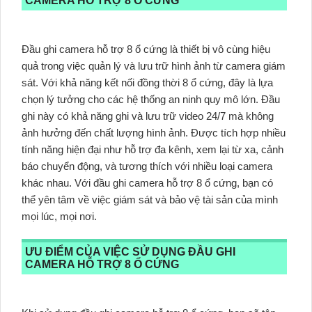
CAMERA HỖ TRỢ 8 Ổ CỨNG
Đầu ghi camera hỗ trợ 8 ổ cứng là thiết bị vô cùng hiệu
quả trong việc quản lý và lưu trữ hình ảnh từ camera giám
sát. Với khả năng kết nối đồng thời 8 ổ cứng, đây là lựa
chọn lý tưởng cho các hệ thống an ninh quy mô lớn. Đầu
ghi này có khả năng ghi và lưu trữ video 24/7 mà không
ảnh hưởng đến chất lượng hình ảnh. Được tích hợp nhiều
tính năng hiện đại như hỗ trợ đa kênh, xem lại từ xa, cảnh
báo chuyển động, và tương thích với nhiều loại camera
khác nhau. Với đầu ghi camera hỗ trợ 8 ổ cứng, bạn có
thể yên tâm về việc giám sát và bảo vệ tài sản của mình
mọi lúc, mọi nơi.
ƯU ĐIỂM CỦA VIỆC SỬ DỤNG ĐẦU GHI
CAMERA HỖ TRỢ 8 Ổ CỨNG