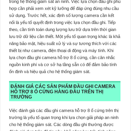
trong hệ thống giám sát an ninh. Việc lựa chọn đầu ghi phù
hợp cần phải xem xét kỹ lưỡng để đáp ứng đúng nhu cầu
sử dụng. Trước hết, xác định số lượng camera cần kết
nối là yếu tố quyết định trong việc lựa chọn đầu ghi. Tiếp
theo, cần tính toán dung lượng lưu trữ dựa trên thời gian
lưu trữ dữ liệu cần thiết. Một yếu tố quan trọng khác là khả
năng bảo mật, hiệu suất xử lý và sự tương thích với các
thiết bị như camera, điện thoại di động và máy tính. Khi
lựa chọn đầu ghi camera hỗ trợ 8 ổ cứng, cần cân nhắc
nguồn kinh phí và cơ sở hạ tầng sẵn có để đảm bảo tính
ổn định và hiệu quả cho hệ thống giám sát.
ĐÁNH GIÁ CÁC SẢN PHẨM ĐẦU GHI CAMERA
HỖ TRỢ 8 Ổ CỨNG HÀNG ĐẦU TRÊN THỊ
TRƯỜNG
Việc đánh giá các đầu ghi camera hỗ trợ 8 ổ cứng trên thị
trường là yếu tố quan trọng khi lựa chọn giải pháp an ninh
cho hệ thống giám sát. Các dòng đầu ghi thường được